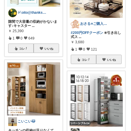
𓍯oito@thanks ꕮ…
隙間で大容量の収納がかないま
おさる⭐ご購入感謝🐹
す♪キャスター
...
￥
25,390
#200円OFFクーポン
❇️引き出し
式ス
...
1
0
649
￥
3,680
コレ
いいね
1
0
121
コレ
いいね
こいこい🐱
キッチンの収納が足りなくて、