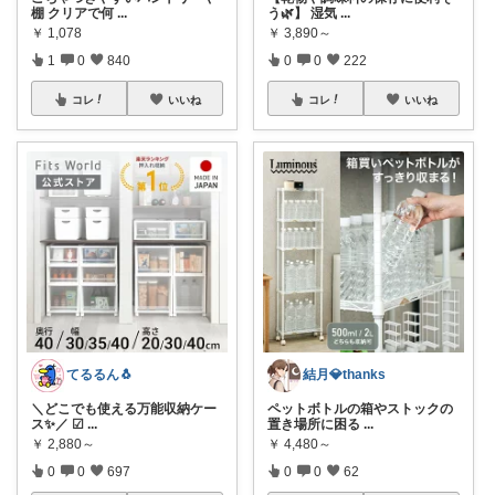
棚 クリアで何
...
う🌿】 湿気
...
￥
1,078
￥
3,890～
1
0
840
0
0
222
コレ
いいね
コレ
いいね
てるるん🐧
結月💎thanks
＼どこでも使える万能収納ケー
ペットボトルの箱やストックの
ス✨／ ☑︎
...
置き場所に困る
...
￥
2,880～
￥
4,480～
0
0
697
0
0
62