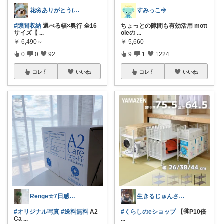
花🌼ありがとう(*･ω･)*_ _)ﾍ
すみっこ𖧷
#隙間収納
選べる幅×奥行 全16
ちょっとの隙間も有効活用 mott
サイズ【
...
oleの
...
￥
6,490～
￥
5,660
0
0
92
9
1
1224
コレ
いいね
コレ
いいね
Renge☆7日感謝♡ゆっくりです
生きるじゅんさん、フォロワー様より買う
#オリジナル写真
#送料無料
A2
#くらしのeショップ
【🉐P10倍
Ca
...
...