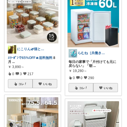
にこりん🌿猫と暮らす主婦のROOM😹
らむね［共働き時短家電ナビ］
#ｸｰﾎﾟﾝで65%OFF🔥送料無料
8
月
...
毎日の家事で「片付けても元に
戻らない」「朝
...
￥
3,890～
￥
19,280～
0
3
217
0
0
290
コレ
いいね
コレ
いいね