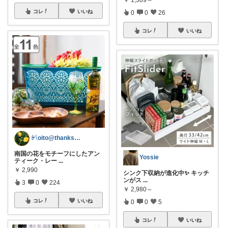
コレ
いいね
0
0
26
コレ
いいね
𓍯oito@thanks ꕮ…
南国の花をモチーフにしたアン
Yossie
ティーク・レー
...
￥
2,990
シンク下収納が進化中✨ キッチ
ンがス
...
3
0
224
￥
2,980～
コレ
いいね
0
0
5
コレ
いいね