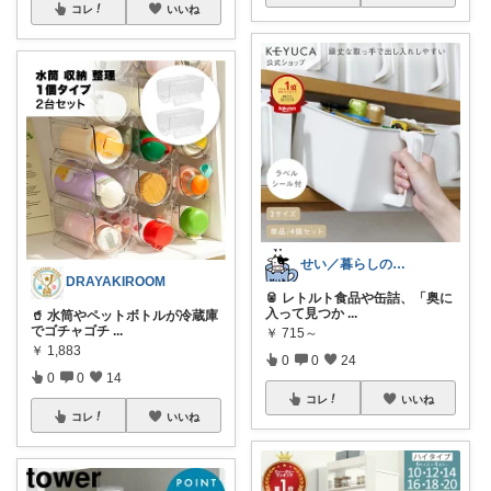
コレ
いいね
せい／暮らしのプチストレス改善探索者
DRAYAKIROOM
🥫 レトルト食品や缶詰、「奥に
入って見つか
...
🥤 水筒やペットボトルが冷蔵庫
でゴチャゴチ
...
￥
715～
￥
1,883
0
0
24
0
0
14
コレ
いいね
コレ
いいね