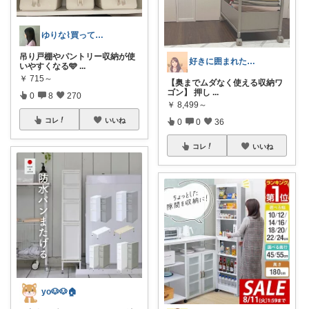
ゆりな⌇買ってよかったもの🌿
吊り戸棚やパントリー収納が使
好きに囲まれた一人暮らしインテリア⸝⸝꙳
いやすくなる🩵
...
￥
715～
【奥までムダなく使える収納ワ
ゴン】 押し
...
0
8
270
￥
8,499～
コレ
いいね
0
0
36
コレ
いいね
yo🐶🐶🏠