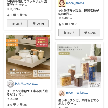
✨中身を隠してスッキリと✨ 洗
moca_mama
面所やキッチ
...
￥
3,999～
✨お得情報✨ 現在、隙間収納が
6,490円
...
1
0
26
￥
6,490～
コレ
いいね
0
1
7
コレ
いいね
あぷりこっと✩.*˚100%ROOM経由
クーポンで半額❤︎ 工事不要「貼
mAm｜大人のご褒美セレクト
るだけ」で
...
￥
2,980～
整うキッチンは、気持ちまで心
地よく♡ ↪︎
...
0
0
36
￥
1,309～