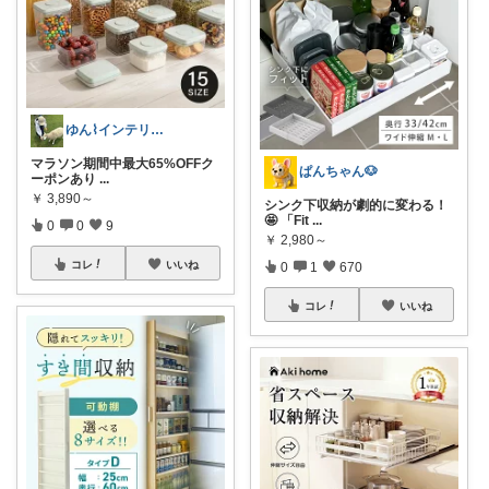
ゆん⌇インテリアと生活雑貨がメイン🧸
マラソン期間中最大65%OFFク
ぱんちゃん🐶
ーポンあり
...
￥
3,890～
シンク下収納が劇的に変わる！
🤩 「Fit
...
0
0
9
￥
2,980～
コレ
いいね
0
1
670
コレ
いいね