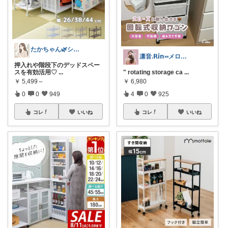
たかちゃん🌿シンプルで心地よい暮らし
凛音.𝗥𝗶𝗻༝༝メロウな暮らし🧸
押入れや階段下のデッドスペー
スを有効活用♡
...
" rotating storage ca
...
￥
5,499～
￥
6,980
0
0
949
4
0
925
コレ
いいね
コレ
いいね