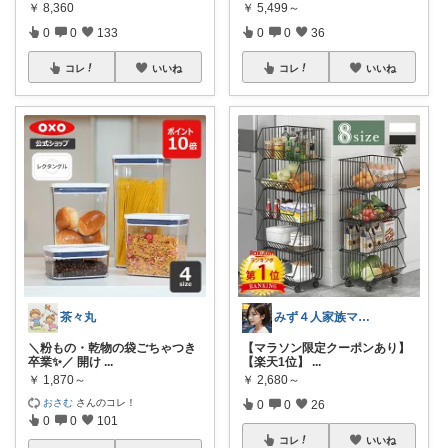
￥
8,360
￥
5,499～
0
0
133
0
0
36
コレ
いいね
コレ
いいね
茶々丸
みず４人家族ママ★３０代子育て奮闘中🙆
＼粉もの・乾物の袋ごちゃつき
【マラソン限定クーポンあり】
卒業✨／ 開け
...
【楽天1位】
...
￥
1,870～
￥
2,680～
おさむ
さんのコレ！
0
0
26
0
0
101
コレ
いいね