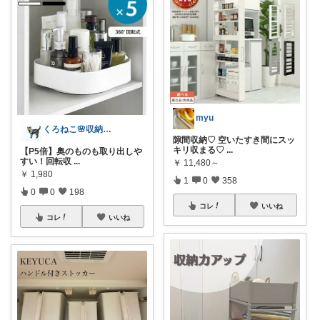
myu
くろねこ🌸収納＆キッチン整理
隙間収納♡ 空いたすき間にスッ
キリ収まる♡
...
【P5倍】奥のものも取り出しや
すい！回転収
...
￥
11,480～
￥
1,980
1
0
358
0
0
198
コレ
いいね
コレ
いいね