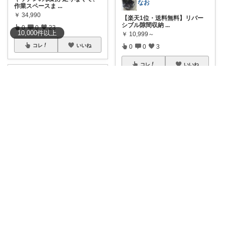
なお
作業スペースま
...
￥
34,990
【楽天1位・送料無料】リバー
シブル隙間収納
...
0
0
23
10,000
件
以上
￥
10,999～
コレ
いいね
0
0
3
コレ
いいね
brian
✨ パントリー収納をおしゃれ
Yuhina* ｜3歳ママ
に！このスチー
...
￥
5,280～
#レビュー特典あり
ごちゃつ
く収納場所、そ
...
0
0
3
￥
2,880～