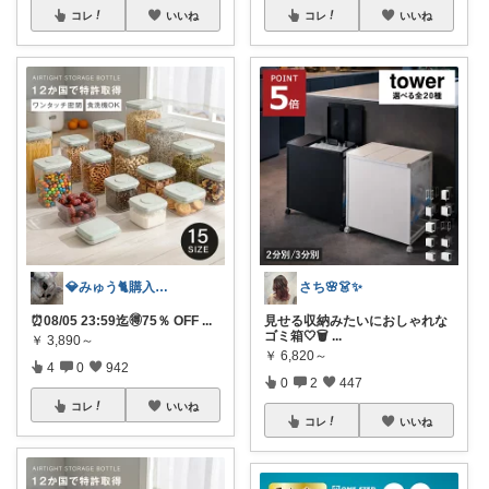
コレ
いいね
コレ
いいね
💎みゅう🐈購入感謝(❀ᴗ͈ˬᴗ͈)⁾
さち🌸👗✨
⏰08/05 23:59迄🉐75％ OFF
...
見せる収納みたいにおしゃれな
ゴミ箱🤍🗑️
...
￥
3,890～
￥
6,820～
4
0
942
0
2
447
コレ
いいね
コレ
いいね