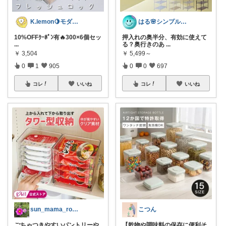
K.lemon🍋モダン+家事楽+🐶
はる🌸シンプル＆便利な暮らし
10%OFFｸｰﾎﾟﾝ有🔥300×6個セッ
押入れの奥半分、有効に使えて
...
る？奥行きのあ
...
￥
3,504
￥
5,499～
0
1
905
0
0
697
コレ
いいね
コレ
いいね
sun_mama_room
こつん
ごちゃつきやすいパントリーや
【乾物や調味料の保存に便利そ