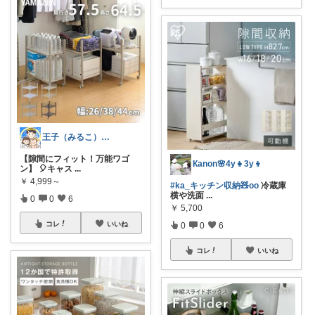
王子（みるこ）👑便利グッズ×QOL向上
【隙間にフィット！万能ワゴ
Кanon🌸4y👧3y👦
ン】 🎈キャス
...
￥
4,999～
#ka_キッチン収納🧸oo
冷蔵庫
横や洗面
...
0
0
6
￥
5,700
コレ
いいね
0
0
6
コレ
いいね