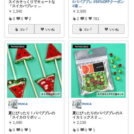
スイカそっくりでキュートな
#パパブブレ
#50%OFFクーポン
「スイカバブレッ
...
#楽
...
￥
1,340
￥
2,300
0
0
2
2
0
781
コレ
いいね
コレ
いいね
moca
moca
夏にぴったり！パパブブレの
夏にぴったりのパパブブレのス
「スイカロリポッ
...
イカミックス２
...
￥
1,490
￥
2,130
0
0
1
0
0
1