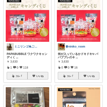
ミニリンゴ🐬ご縁に感謝🌻ありがとう
🐥niniko_room
PAPABUBBLE ワクワクキャン
何が入っているかドキドキ✨ パ
ディく
...
パブブレのキ
...
￥
3,630
￥
3,630
1
0
118
0
0
16
コレ
いいね
コレ
いいね