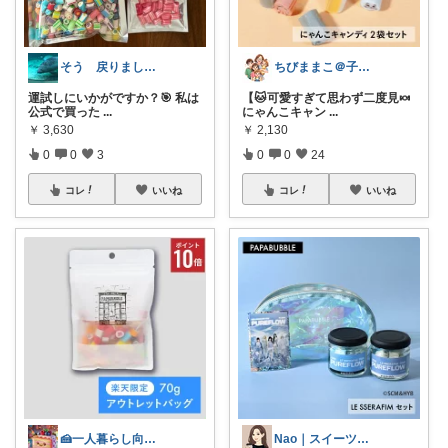
そう 戻りました🙏
ちびままこ＠子供4人/日常を豊かに❤️
運試しにいかがですか？🎯 私は
【🐱可愛すぎて思わず二度見🍬
公式で買った
...
にゃんこキャン
...
￥
3,630
￥
2,130
0
0
3
0
0
24
コレ
いいね
コレ
いいね
🍰一人暮らし向け｜スイーツ
Nao｜スイーツROOM🍰