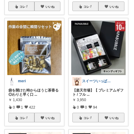
コレ
いいね
コレ
いいね
meri
スイーツいっぱい大博覧会
袋を開けた時からほうじ茶香る
【楽天市場】【 プレミアムギフ
◎わりと早く口
...
ト / フル
...
￥
1,430
￥
3,950
0
1
422
0
0
94
コレ
いいね
コレ
いいね