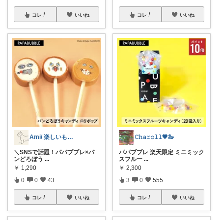
コレ
いいね
コレ
いいね
Ami/ 楽しいもの美味しいもの
𝙲𝚑𝚊𝚛𝚘𝚕𝚕🖤🦢
​＼SNSで話題！パパブブレ×パ
パパブブレ 楽天限定 ミニミック
ンどろぼう
...
スフルー
...
￥
1,290
￥
2,300
0
0
43
3
0
555
コレ
いいね
コレ
いいね