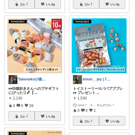
コレ
いいね
コレ
いいね
Takenoko@猫関連グッズ中心です！
mmm__jey | 7歳差兄弟ママ☺︎
🍬🐱猫好きさんへのプチギフト
トイストーリー𓏴パパプブブレ
にぴったり💕【
...
🍬 プレゼント
...
￥
2,130
￥
1,530
cona＊ 3
...
さんのコレ！
0
0
28
0
0
2
コレ
いいね
コレ
いいね