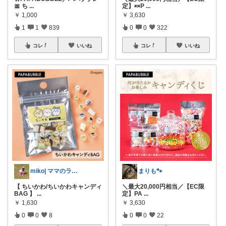
🎀 ち
...
定】🍬P
...
￥
1,000
￥
3,630
1
1
839
0
0
322
コレ
いいね
コレ
いいね
miko| ママのラク家事＆大人可愛い
まりも🐾
【 ちいかわ/ちいかわキャンディ
＼最大20,000円相当／【EC限
BAG 】
...
定】PA
...
￥
1,630
￥
3,630
0
0
8
0
0
22