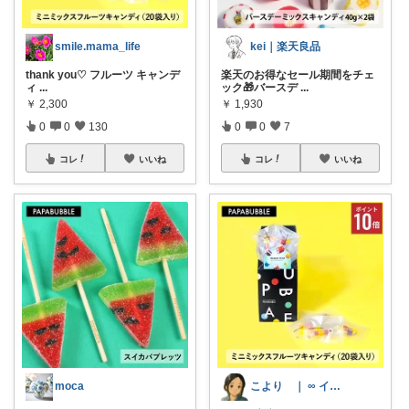
smile.mama_life
kei｜楽天良品
thank you♡ フルーツ キャンデ
楽天のお得なセール期間をチェ
ィ
...
ック🎁バースデ
...
￥
2,300
￥
1,930
0
0
130
0
0
7
コレ
いいね
コレ
いいね
moca
こより ｜ ∞ イヤイライケレ ∞