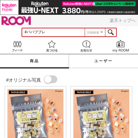
ROOM
楽天トップへ
詳細検索
Feed
見つける
お知らせ
商品
ユーザー
#オリジナル写真