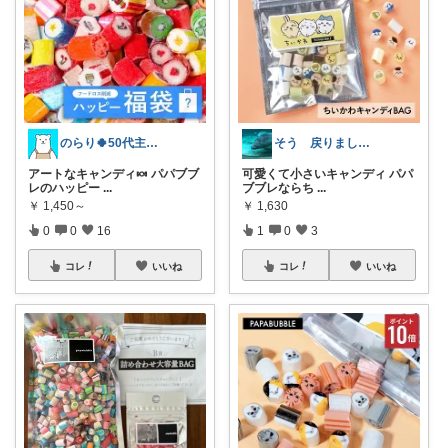
のらり🍀50代主婦のユル生活
そう 戻りました🙏
アートなキャンディ🍬 パパブブ
可愛くて小さいキャンディ パパ
レのハッピー
...
ブブレならち
...
￥
1,450～
￥
1,630
0
0
16
1
0
3
コレ
いいね
コレ
いいね