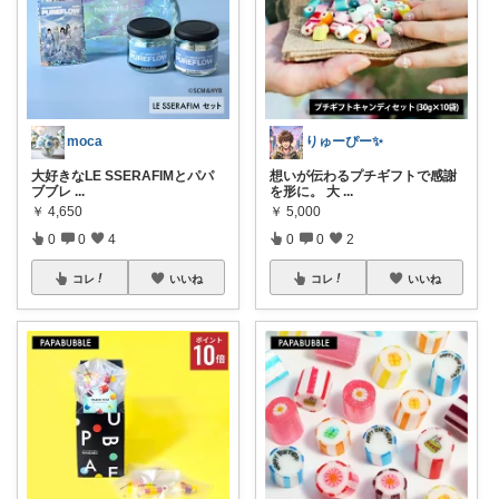
moca
りゅーぴー✨
大好きなLE SSERAFIMとパパ
想いが伝わるプチギフトで感謝
ブブレ
...
を形に。 大
...
￥
4,650
￥
5,000
0
0
4
0
0
2
コレ
いいね
コレ
いいね