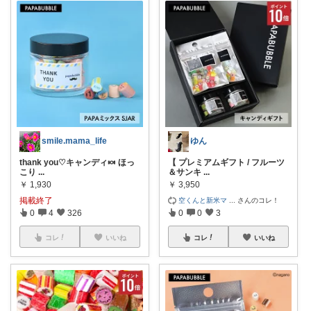
smile.mama_life
ゆん
thank you♡キャンディ🍬 ほっ
【 プレミアムギフト / フルーツ
こり
...
＆サンキ
...
￥
1,930
￥
3,950
掲載終了
空くんと新米マ
...
さんのコレ！
0
4
326
0
0
3
コレ
いいね
コレ
いいね