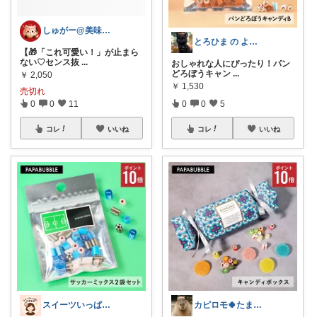
しゅがー@美味しいスイーツや雑貨紹介
とろひま の よろず屋～お得な商品たち～
【🎁「これ可愛い！」が止まら
ない♡センス抜
...
おしゃれな人にぴったり！パン
どろぼうキャン
...
￥
2,050
￥
1,530
売切れ
0
0
11
0
0
5
コレ
いいね
コレ
いいね
スイーツいっぱい大博覧会
カピロモ🍀たまにくすっと笑えるーむ🐾