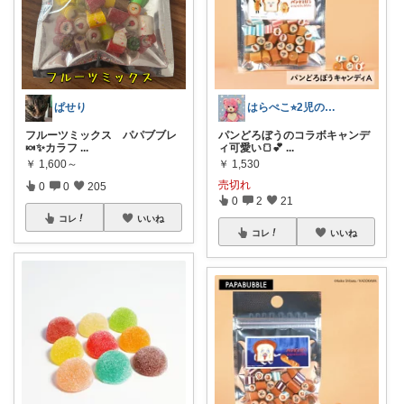
ぱせり
はらぺこ⭐︎2児のママ
フルーツミックス パパブブレ
パンどろぼうのコラボキャンデ
🍬✨カラフ
...
ィ可愛い🍞💕
...
￥
1,600～
￥
1,530
売切れ
0
0
205
0
2
21
コレ
いいね
コレ
いいね