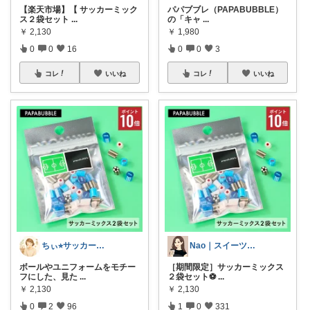
【楽天市場】【 サッカーミック
パパブブレ（PAPABUBBLE）
ス２袋セット
...
の「キャ
...
￥
2,130
￥
1,980
0
0
16
0
0
3
コレ
いいね
コレ
いいね
ちぃ⭐︎サッカー少年3兄弟ママ
Nao｜スイーツROOM🍰
ボールやユニフォームをモチー
［期間限定］サッカーミックス
フにした、見た
...
２袋セット⚽️
...
￥
2,130
￥
2,130
0
2
96
1
0
331