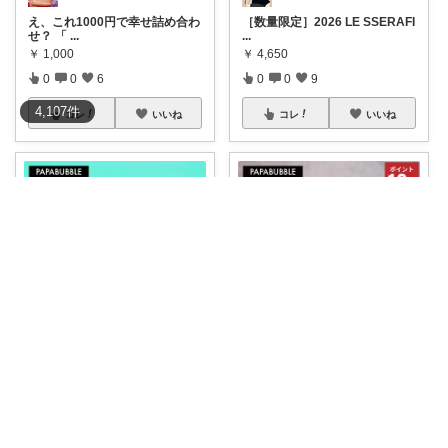
え、これ1000円で幸せ詰め合わ
［数量限定］2026 LE SSERAFI
せ？ 「
...
...
￥
1,000
￥
4,650
0
0
6
0
0
9
4,107
件
コレ
いいね
コレ
いいね
みおーな🌸💓
ゆん🫧｜元小学校教員ママ👩‍🏫
【 塩/塩ミックスSJAR 】 50g
パパブブレのキャンディギフト
ギ
...
🍬ちっちゃいい
...
￥
1,930
￥
1,980