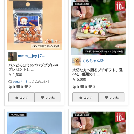
mmm__jey | 7歳差兄弟ママ☺︎
くらちゃん🐶
パンどろぼう𓏴パパプブブレ🍬
プレゼントし
...
大切な方へ贈るプチギフト、選
べる3種類のミ
...
￥
1,530
￥
5,000
cona＊ 3
...
さんのコレ！
0
0
2
0
0
3
コレ
いいね
コレ
いいね