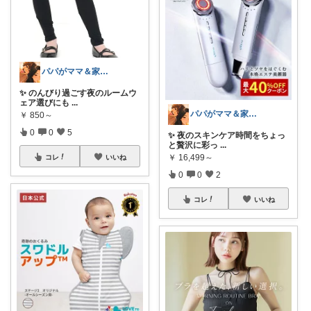
パパがママ＆家族の笑顔の為に選ぶ品😆
✨ のんびり過ごす夜のルームウ
ェア選びにも
...
パパがママ＆家族の笑顔の為に選ぶ品😆
￥
850～
0
0
5
✨ 夜のスキンケア時間をちょっ
と贅沢に彩っ
...
￥
16,499～
コレ
いいね
0
0
2
コレ
いいね