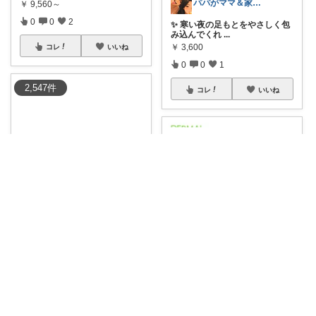
パパがママ＆家族の笑顔の為に選ぶ品😆
￥
9,560～
0
0
2
✨ 寒い夜の足もとをやさしく包
み込んでくれ
...
￥
3,600
コレ
いいね
0
0
1
2,547
件
コレ
いいね
Riho🌈おうChill★グッズ
【🔥ポイント10倍還元中！】毎
日の勉強やゲ
...
パパがママ＆家族の笑顔の為に選ぶ品😆
￥
5,580
0
0
4
✨ 夜のリラックスタイムにぴっ
たりの、韓国
...
￥
1,400
コレ
いいね