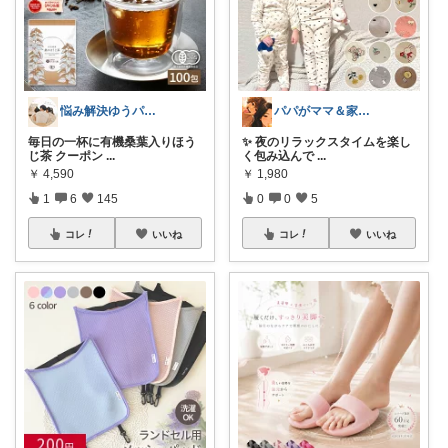
悩み解決ゆうパパroom
パパがママ＆家族の笑顔の為に選ぶ品😆
毎日の一杯に有機桑葉入りほう
✨ 夜のリラックスタイムを楽し
じ茶 クーポン
...
く包み込んで
...
￥
4,590
￥
1,980
1
6
145
0
0
5
コレ
いいね
コレ
いいね