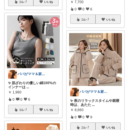
￥
7,700
コレ
いいね
0
0
6
コレ
いいね
パパがママ＆家族の笑顔の為に選ぶ品😆
✨ 肌ざわりの優しい綿100%の
インナーは
...
パパがママ＆家族の笑顔の為に選ぶ品😆
￥
1,980
0
0
6
✨ 夜のリラックスタイムや就寝
時は、あたた
...
￥
8,660
コレ
いいね
0
0
9
コレ
いいね