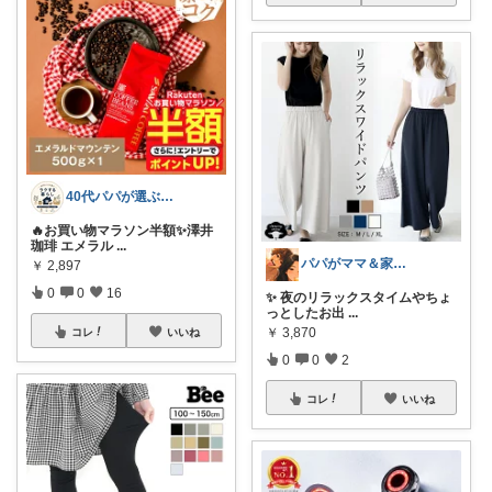
40代パパが選ぶ 毎日がラクになる暮らし
🔥お買い物マラソン半額✨澤井
珈琲 エメラル
...
パパがママ＆家族の笑顔の為に選ぶ品😆
￥
2,897
0
0
16
✨ 夜のリラックスタイムやちょ
っとしたお出
...
￥
3,870
コレ
いいね
0
0
2
コレ
いいね