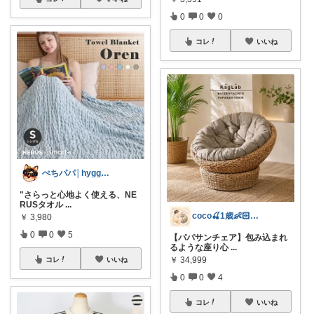
0
0
0
コレ
いいね
ぺちパパ│hyggeな心意気を大切に🌿
"さらっと心地よく使える、NE
RUSタオル
...
coco🍒1歳👶🏻5歳🐈
￥
3,980
0
0
5
【パパサンチェア】包み込まれ
るような座り心
...
￥
34,999
コレ
いいね
0
0
4
コレ
いいね