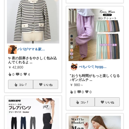
パパがママ＆家族の笑顔の為に選ぶ品😆
✨ 夜の肌寒さをやさしく包み込
んでくれるよ
...
ぺちパパ│hyggeな心意気を大切に🌿
￥
42,800
0
0
4
"おうち時間がもっと楽しくなる
♪ギンガムチ
...
￥
980～
コレ
いいね
0
0
0
コレ
いいね