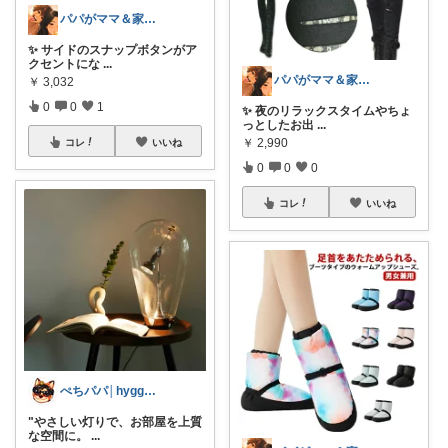
パパがママ＆家族の笑顔の為に選ぶ品😆
✨ サイドのスナップボタンがア
クセントにな
...
パパがママ＆家族の笑顔の為に選ぶ品😆
￥
3,032
0
0
1
✨ 夜のリラックスタイムやちょ
っとしたお出
...
￥
2,990
コレ
いいね
0
0
0
コレ
いいね
ぺちパパ│hyggeな心意気を大切に🌿
"やさしい灯りで、お部屋を上質
な空間に。
...