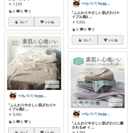
ぺちパパ│hyggeな心意気を大切に🌿
￥
7,150
0
0
2
"ふんわりやさしい肌ざわり✨️
イブル風6
...
￥
5,091
コレ
いいね
0
0
0
コレ
いいね
ぺちパパ│hyggeな心意気を大切に🌿
"ふんわりやさしい肌ざわり✨️
イブル風6
...
ぺちパパ│hyggeな心意気を大切に🌿
￥
5,091
0
0
1
"ふんわりやさしい肌ざわりに癒
される🌿 イ
...
￥
3,391
コレ
いいね