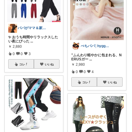
パパがママ＆家族の笑顔の為に選ぶ品😆
✨ おうち時間やリラックスした
い夜にぴった
...
ぺちパパ│hyggeな心意気を大切に🌿
￥
2,880
0
0
3
"ふんわり軽やかに包まれる、N
ERUSガー
...
￥
2,980
コレ
いいね
0
0
4
コレ
いいね