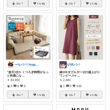
コレ
いいね
コレ
いいね
ぺちパパ│hyggeな心意気を大切に🌿
USBパパ
"楽天1位✨ くつろぎ時間がもっ
綿100ダブルガーゼの湯上がり
と快適にな
...
ワンピース✨
...
￥
64,900
￥
2,480
0
0
6
1
0
338
コレ
いいね
コレ
いいね