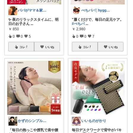
パパがママ＆家族の笑顔の為に選ぶ品😆
ぺちパパ│hyggeな心意気を大切に🌿
✨ 夜のリラックスタイムに、明
"履くだけで、毎日の足元ケア。
日のお子さん
...
#ぺちパ
...
￥
850
￥
2,980
0
0
5
0
0
7
コレ
いいね
コレ
いいね
かずのシンプル生活｜一生モノに出会う場所
いいものがかり
​「毎日の抱っこや授乳で肩や腰
毎日デスクワークで背中がバキ