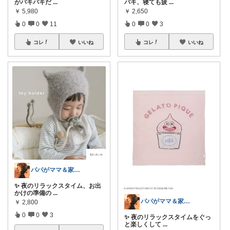
がバキバキだ
...
バキ、寝ても疲
...
￥
5,980
￥
2,650
0
0
11
0
0
3
コレ
いいね
コレ
いいね
パパがママ＆家族の笑顔の為に選ぶ品😆
✨ 夜のリラックスタイム、お出
かけの準備の
...
パパがママ＆家族の笑顔の為に選ぶ品😆
￥
2,800
0
0
3
✨ 夜のリラックスタイムをぐっ
と楽しくして
...