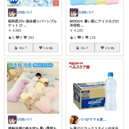
USBパパ
USBパパ
昭和西川✨ 強冷感リバーシブル
MOGU✨ 暑い夜にアイスモグの
ケット ひ
...
冷却枕
...
￥
4,980
￥
4,180
0
0
293
1
0
126
コレ
いいね
コレ
いいね
USBパパ
パパがママ＆家族の笑顔の為に選ぶ品😆
接触冷感の抱き枕✨ 暑い季節も
✨ 夜のリラックスタイムや水分