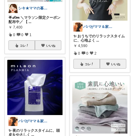
シキ★ママの暮らし、キッズ
🌟👶🛌 ＼マラソン限定クーポン
配布中／ 【
...
パパがママ＆家族の笑顔の為に選ぶ品😆
￥
7,400
0
0
1
✨ おうちでのリラックスタイム
に、心地よく
...
￥
4,590
コレ
いいね
0
0
2
コレ
いいね
パパがママ＆家族の笑顔の為に選ぶ品😆
✨ 夜のリラックスタイムに、頭
皮をやさしく
...