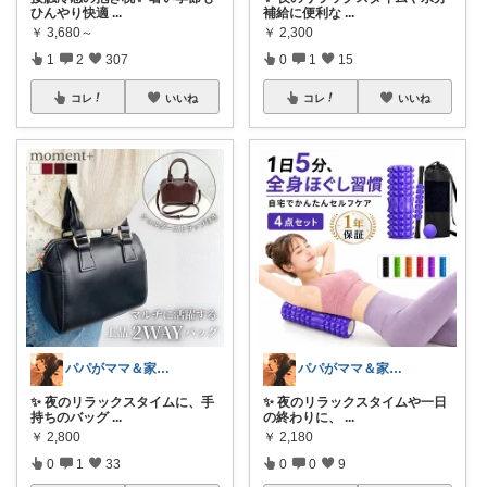
ひんやり快適
...
補給に便利な
...
￥
3,680～
￥
2,300
1
2
307
0
1
15
コレ
いいね
コレ
いいね
パパがママ＆家族の笑顔の為に選ぶ品😆
パパがママ＆家族の笑顔の為に選ぶ品😆
✨ 夜のリラックスタイムに、手
✨ 夜のリラックスタイムや一日
持ちのバッグ
...
の終わりに、
...
￥
2,800
￥
2,180
0
1
33
0
0
9