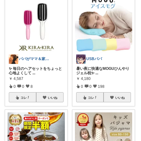
パパがママ＆家族の笑顔の為に選ぶ品😆
USBパパ
✨ 毎日のヘアセットをちょっと
暑い夜に快適なMOGUひんやり
心地よくして
...
ジェル枕✨
...
￥
4,587
￥
4,180
0
0
8
0
0
198
コレ
いいね
コレ
いいね