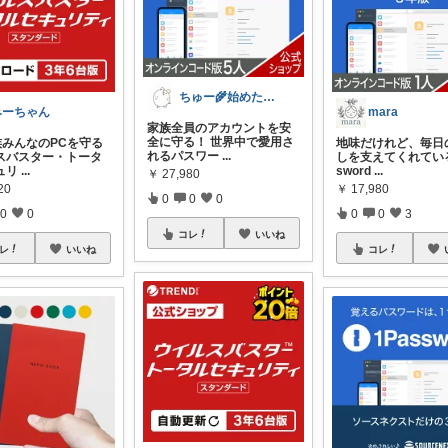
ちゅー🌾始めたてホヤホヤ
みーちゃん
mara
家族全員のアカウントを安
全に守る！ 世界中で愛用さ
家族みんなのPCを守る
地味だけれど、毎日
れるパスワー
...
スバスター・トータ
しを支えてくれている
ュリ
...
sword
...
￥
27,980
20
￥
17,980
0
0
0
0
0
0
0
3
コレ
いいね
レ
いいね
コレ