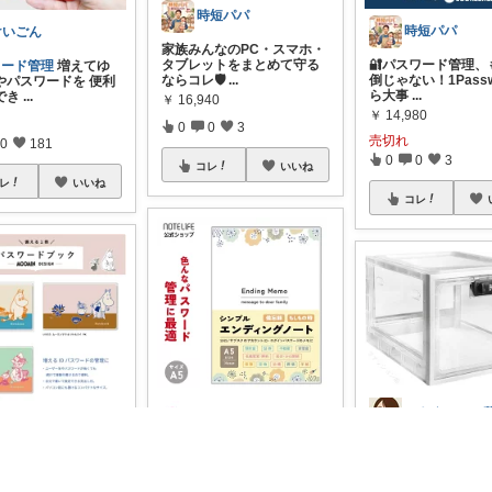
時短パパ
時短パパ
けいごん
家族みんなのPC・スマホ・
タブレットをまとめて守る
🔐パスワード管理、
ワード管理
増えてゆ
ならコレ🛡️
...
倒じゃない！1Passw
やパスワードを 便利
ら大事
...
でき
...
￥
16,940
￥
14,980
0
0
3
売切れ
0
181
0
0
3
コレ
いいね
レ
いいね
コレ
ロインパド
e-day＊
🔒💪🌟
#セール中！
ノートライフ エンディング
ワード管理
これも可
ET！🎉💼✨
みんなー
ノート 終活ノート A5 シン
迷い中💦透明カバー
...
プルで
...
見出し
...