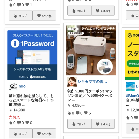
0
0
0
1
コレ
いいね
コ
コレ
いいね
シキ★ママの暮らし、キッズ
hiro
🔒💰 ＼300円クーポン! マラ
ソン限定／ ＼500円クーポ
🔐✨ 忘れ物を減らして、も
#Blu
ン
...
っとスマートな毎日へ！ ✨
台3年
🔐 主婦
...
...
￥
4,080～
￥
14,980
￥
12,9
0
0
5
売切れ
0
0
0
0
コレ
いいね
コ
コレ
いいね