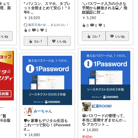
キュリ
* パソコン、スマホ、タブレ
＼パスワード入力の小さな
管理、面
ット全部まとめて安心！ * 3
手間から解放される💻／ 指
年6
...
紋認証に対
...
￥
18,920
￥
5,280
飯田天哉⭐️@
...
さんのコレ！
0
0
1
0
0
3
いいね
コレ
いいね
コレ
いいね
紅茶ROOM!
いと｜3児の父・お買い得商品分析のプロ
みーちゃん
😭パスワードの管理って、
「賢
本当に面倒すぎませんか…
年6台版
🛡️✨ 家事もデジタル生活も
💦 アカウント
...
これ一つで安心！1Passwor
d
...
￥
14,980
￥
14,980
売切れ