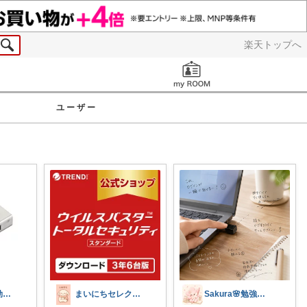
楽天トップへ
お知らせ
ユーザー
🚀たいまる＠効率至上主義のセレクトニキ
まいにちセレクトdays
Sakura🌸勉強と暮らし愛用品