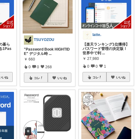
latte.
TSUYOZOU
の暮ら
【楽天ランキング1位獲得】
1Pas
パスワード管理の決定版！
"Password Book HIGHTID
世界中で利
...
E" デジタル時
...
￥
27,980
￥
660
0
0
1
0
0
268
いいね
コレ
いいね
コレ
いいね