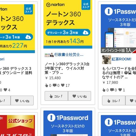
行政書士社労士｜スイーツ手土産＆開業支援
ori
紅茶ROOM!
ノートン360デラックス3台
3年版です。 ウイルス対
 360 デラックス 3
もうパスワードを全
策・プラ
...
版 ダウンロード 送料
るのは無理！😭💻 
なサイトのア
...
￥
15,480
0
￥
17,980
0
0
17
0
4
0
0
1
コレ
いいね
レ
いいね
コレ