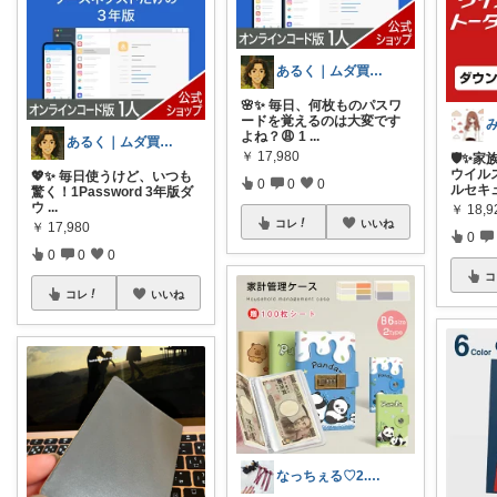
あるく｜ムダ買い減らす人
🌸✨ 毎日、何枚ものパスワ
ードを覚えるのは大変です
よね？😩 1
...
あるく｜ムダ買い減らす人
￥
17,980
🛡️✨
ウイル
💖✨ 毎日使うけど、いつも
0
0
0
ルセキ
驚く！1Password 3年版ダ
ウ
...
￥
18,9
コレ
いいね
￥
17,980
0
0
0
0
コ
コレ
いいね
なっちぇる♡2.5感謝です🥰