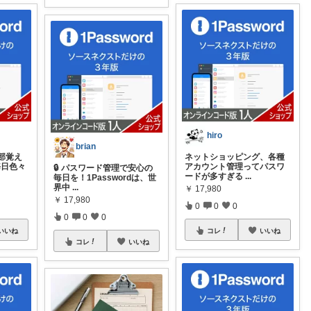
hiro
brian
部覚え
ネットショッピング、各種
毎日色々
アカウント管理ってパスワ
🔒 パスワード管理で安心の
ードが多すぎる
...
毎日を！1Passwordは、世
界中
...
￥
17,980
￥
17,980
0
0
0
0
0
0
いいね
コレ
いいね
コレ
いいね