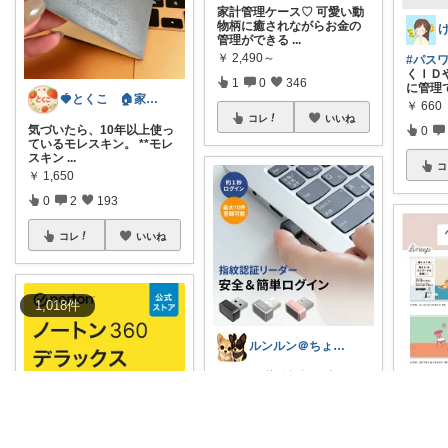
家計管理ケース♡ 可愛い動
物柄に癒されながらお金の
管理ができる
...
￥
2,490～
#パス
くＩＤ
1
0
346
に管理
🍓とくこ 🏠家族4人愛用品🍓
￥
660
コレ
いいね
気づいたら、10年以上使っ
0
ているモレスキン。 **モレ
スキン
...
コ
￥
1,650
0
2
193
コレ
いいね
1,018
件
ルンルン＠ちょいラク暮らし
スマホは指紋認証が当たり
＊
前だけど、 PCこそ欲しかっ
た。
...
#パス
￥
5,280
愛くて
付き、
掲載終了