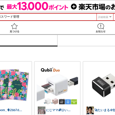
詳細検索
見つける
room_🪻2bb7d8bc05
にじママ🌈@いつもありがとうございます