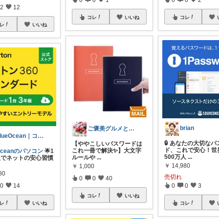
2
12
コレ
いいね
コレ
レ
いいね
brian
ご褒美グルメと便利キッチン
BlueOcean｜コレクション190⤴
🔒 あなたの大切な
【ややこしいパスワードは
ド、これで安心！世
これ一冊で解決✨】 ​大文字
eOceanのパソコン
🌟1
500万人
...
ルールや
...
版でネットの安心習慣
￥
14,980
￥
1,000
80
売切れ
0
0
40
0
14
0
0
3
コレ
いいね
レ
いいね
コレ