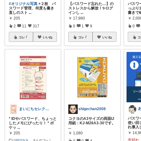
#オリジナル写真
×２枚 パ
​【パスワード忘れた…】の
パスワ
スワード管理、何度も書き
ストレスから解放！✨ ​ログ
っぷり1
直しのスト
...
インし
...
書きで
￥
205
￥
17,980
￥
2,00
2
11
317
0
1
9
0
コレ
いいね
コレ
いいね
コ
まいにちセレクトdays
shigechan2008
パスワ
* IDやパスワード、ちょっと
コクヨのA3サイズの両面IJ
使い回
したメモにぴったり！ * ポ
用紙：KJ-M26A3-30です。
れ導入
ケッ
...
...
￥
14,9
￥
205
￥
1,080
売切れ
GREEN N
...
さんのコレ！
0
0
4