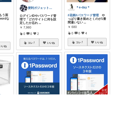
＊e-day＊
便利ガジェットROOM
もう面
#花柄
#パスワード管理
や
ログインIDやパスワード管
ordな
っぱり書き留めとくのが1番
理で「どのサイトに何を設
間違いない
...
定したか忘れ
...
￥
680
￥
7,980
0
0
4
0
0
2
コレ
いいね
コレ
いいね
いいね
シキ★ママの暮らし、キッズ
逸品セレクト
kuro.life
お得にG
！これ
1Password ファミリープラ
お買い得！3年分まとめて1
ン 3年版（5人用） 💰価
...
4,980円 パスワード何個あ