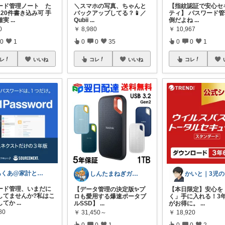
ード管理ノート た
＼スマホの写真、ちゃんと
【指紋認証で安心セ
20件書き込み可 手
バックアップしてる？📱／
ティ】 パスワード
確実
...
Qubii
...
倒だよね
...
0
￥
8,980
￥
10,967
0
1
0
0
35
0
0
1
レ
いいね
コレ
いいね
コレ
あくあ@家計とお得情報
しんたまねぎガジェット
か
ード管理、いまだに
【データ管理の決定版✨プ
【本日限定】安心を
してませんか?私はこ
ロも愛用する爆速ポータブ
く」手に入れる！3
してか
...
ルSSD】
...
がお得に。
...
80
￥
31,450～
￥
18,920
0
0
1
0
0
2