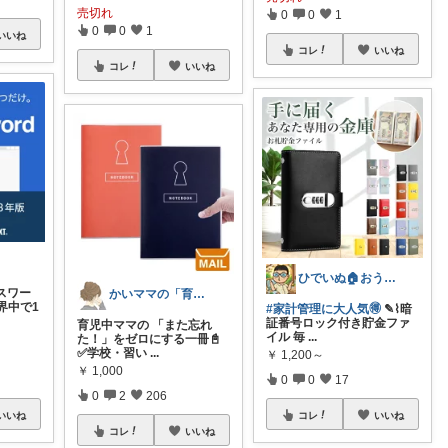
売切れ
0
0
1
0
0
1
いいね
コレ
いいね
コレ
いいね
ひでいぬ🏠おうちをアイテムで快適！！
パスワー
かいママの「育ちラボ」
界中で1
#家計管理に大人気🉐
✎⌇暗
証番号ロック付き貯金ファ
育児中ママの 「また忘れ
イル 毎
...
た！」をゼロにする一冊📓
✅学校・習い
...
￥
1,200～
￥
1,000
0
0
17
0
2
206
いいね
コレ
いいね
コレ
いいね