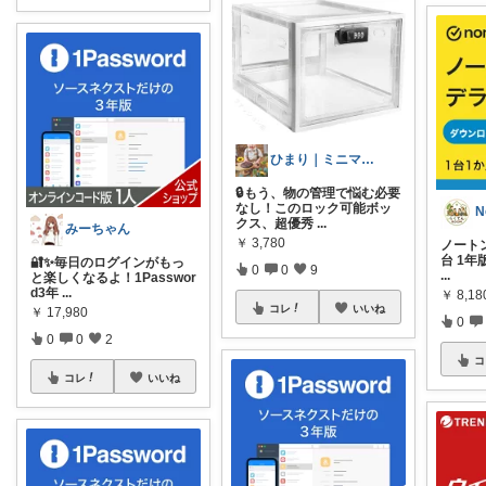
ひまり｜ミニマルな育児と時短グッズ
🔒もう、物の管理で悩む必要
なし！このロック可能ボッ
N
クス、超優秀
...
みーちゃん
￥
3,780
ノートン
台 1年
🔐✨毎日のログインがもっ
0
0
9
...
と楽しくなるよ！1Passwor
d3年
...
￥
8,18
コレ
いいね
￥
17,980
0
0
0
2
コ
コレ
いいね