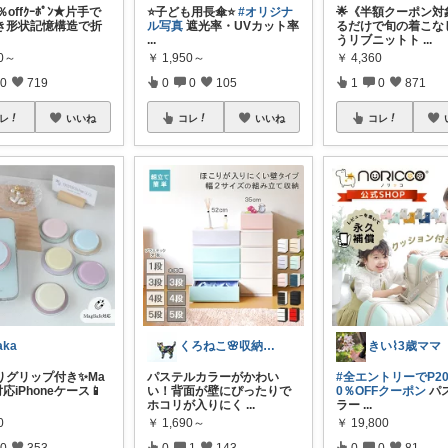
％offｸｰﾎﾟﾝ★片手で
⭐️子ども用長傘⭐️
#オリジナ
🌟《半額クーポン対
き形状記憶構造で折
ル写真
遮光率・UVカット率
るだけで旬の着こな
...
うリブニットト
...
80～
￥
1,950～
￥
4,360
0
719
0
0
105
1
0
871
レ
いいね
コレ
いいね
コレ
aka
くろねこ🌸収納＆キッチン整理
きい⌇3歳ママ
りグリップ付き✨Ma
パステルカラーがかわい
#全エントリーでP2
対応iPhoneケース📱
い！背面が壁にぴったりで
0％OFFクーポン
パ
ホコリが入りにく
...
ラー
...
0
￥
1,690～
￥
19,800
0
353
0
1
143
0
0
81