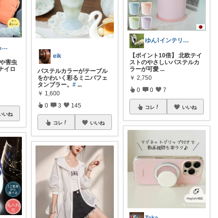
ゆん⌇インテリアと生活雑貨がメイン🧸
ありす🍰いつもありがとうございます
【ポイント10倍】 北欧テイ
eik
ビや害虫
ストのやさしいパステルカ
ナイロ
ラーが可愛
...
パステルカラーがテーブル
￥
2,750
をかわいく彩るミニパフェ
タンブラー。
#
...
0
0
7
￥
1,600
0
3
145
コレ
いいね
いいね
コレ
いいね