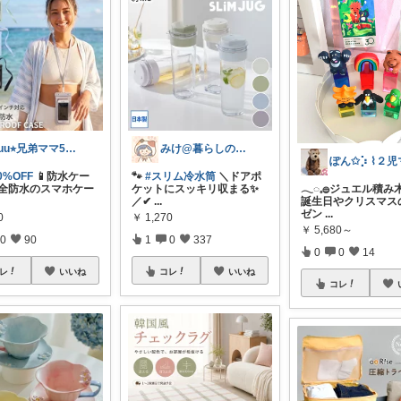
yuu⭐︎兄弟ママ5日感謝です💐
みけ@暮らしのアイテム🫖☕️⁎.
0%OFF
📱防水ケー
🐾
#スリム冷水筒
＼ドアポ
 完全防水のスマホケー
ケットにスッキリ収まる✨
𓂃◌𓈒𓐍ジュエル積み木
／ ​✔
...
誕生日やクリスマス
ゼン
...
0
￥
1,270
￥
5,680～
0
90
1
0
337
0
0
14
レ
いいね
コレ
いいね
コレ