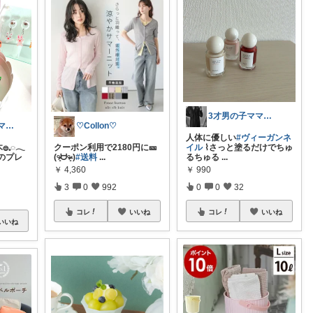
3才男の子ママ𓍯Yunaroom
ぽん✩⡱ ⌇２児ママのご機嫌な暮らし
♡Collon♡
人体に優しい
#ヴィーガンネ
𓈒◌𓂃
クーポン利用で2180円に🎫
イル
⌇さっと塗るだけでちゅ
のプレ
(ᵒ̴̷͈ᗨᵒ̴̶̷͈ )
#送料
...
るちゅる
...
￥
4,360
￥
990
3
0
992
0
0
32
コレ
いいね
コレ
いいね
いいね