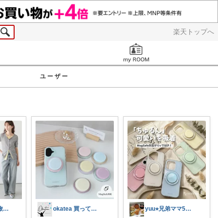
楽天トップへ
お知らせ
ユーザー
世界90カ国🌏️旅人OL✈️
okatea 買ってよかった
yuu⭐︎兄弟ママ5日感謝です💐