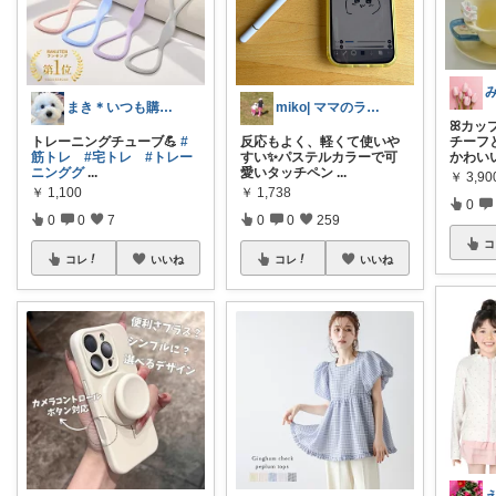
まき＊いつも購入感謝です🥹🌿
miko| ママのラク家事＆大人可愛い
ꕤカッ
トレーニングチューブ💪
#
反応もよく、軽くて使いや
チーフ
筋トレ
#宅トレ
#トレー
すい✨パステルカラーで可
かわい
ニンググ
...
愛いタッチペン
...
￥
3,90
￥
1,100
￥
1,738
0
0
0
7
0
0
259
コ
コレ
いいね
コレ
いいね