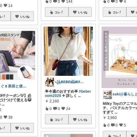
0
0
144
0
0
4
0
14
コレ
いいね
コレ
レ
いいね
꧁𝑩𝑬𝑩𝑬𓊝𝑹𝑶𝑶𝑴꧂
しぐ🌷美容と便利な小物🍀
🌟今週のおすすめ🌟
#beber
OFFクーポン💡】必
oom2026
✈︎ 詳しく
...
だけつけて使える😺
￥
2,160
Milky Toyのアニマ
S
...
チ、パステルカラー
0
0
24
0
すぎて
...
0
39
￥
3,960
コレ
いいね
0
0
5
レ
いいね
コレ