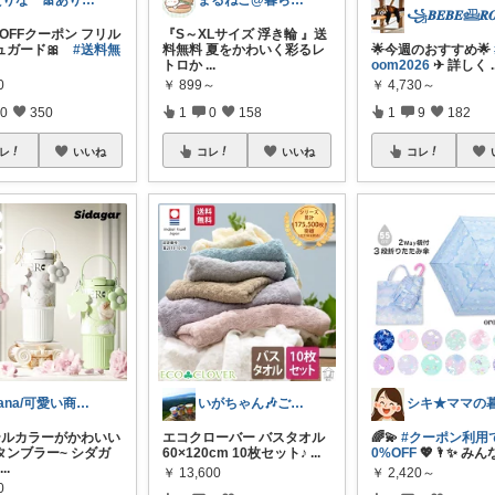
えりな 🎀ありがとうございます🎀🙇
まるねこ@暮らしと子育て🐈️🌸
0円OFFクーポン フリル
『S～XLサイズ 浮き輪 』送
ュガード🎀
#送料無
料無料 夏をかわいく彩るレ
🌟今週のおすすめ🌟
トロか
...
oom2026
✈︎ 詳しく
.
0
￥
899～
￥
4,730～
0
350
1
0
158
1
9
182
レ
いいね
コレ
いいね
コレ
nana/可愛い商品を共有
いがちゃん🎶ご購入感謝です🎶
テルカラーがかわいい
エコクローバー バスタオル
🌈💫
#クーポン利用
タンブラー~ シダガ
60×120cm 10枚セット♪
...
0%OFF
💖🌂✨ みん
...
￥
13,600
￥
2,420～
0