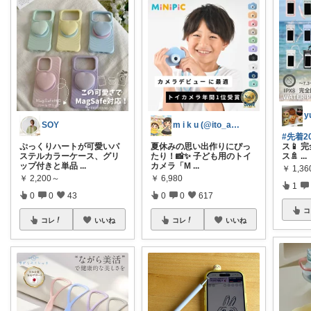
SOY
m i k u (@ito_aya16)
#先着2
ぷっくりハートが可愛いパ
夏休みの思い出作りにぴっ
ス📱
ステルカラーケース、グリ
たり！📸✨ 子ども用のトイ
ス🚿
...
ップ付きと単品
...
カメラ「M
...
￥
1,36
￥
2,200～
￥
6,980
1
0
0
43
0
0
617
コ
コレ
いいね
コレ
いいね