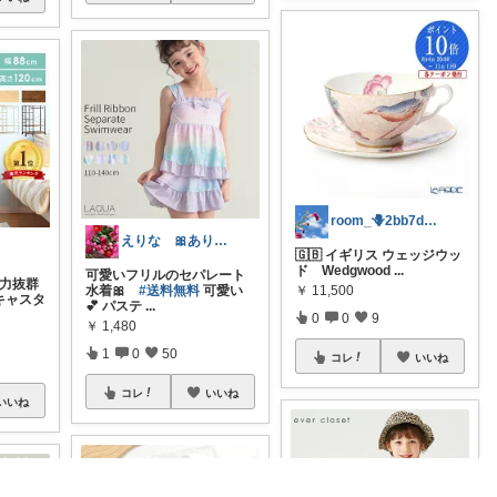
room_🪻2bb7d8bc05
えりな 🎀ありがとうございます🎀🙇
🇬🇧 イギリス ウェッジウッ
ド Wedgwood
...
可愛いフリルのセパレート
納力抜群
￥
11,500
水着🎀
#送料無料
可愛い
キャスタ
💕 パステ
...
0
0
9
￥
1,480
1
0
50
コレ
いいね
コレ
いいね
いいね