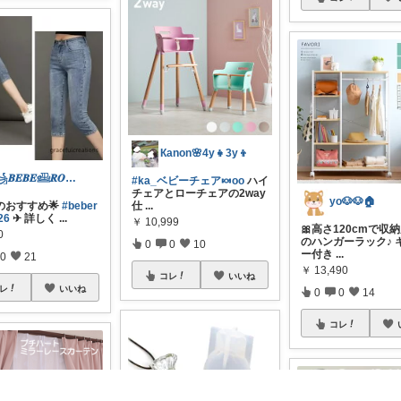
Кanon🌸4y👧3y👦
꧁𝑩𝑬𝑩𝑬𓊝𝑹𝑶𝑶𝑴꧂
#ka_ベビーチェア🍬oo
ハイ
チェアとローチェアの2way
yo🐶🐶🏠
のおすすめ🌟
#beber
仕
...
26
✈︎ 詳しく
...
￥
10,999
🎀高さ120cmで収
0
のハンガーラック♪ 
0
0
10
ー付き
...
0
21
￥
13,490
コレ
いいね
レ
いいね
0
0
14
コレ