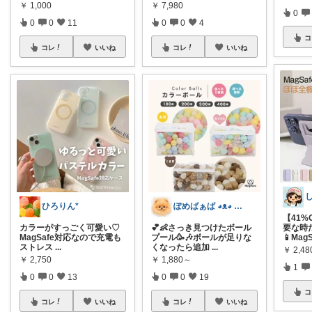
￥
1,000
￥
7,980
0
0
0
11
0
0
4
コ
コレ
いいね
コレ
いいね
ひろりん*
ぽめばぁば ◕⁠ᴥ⁠◕⁠ 育児救急箱🌠
【41%
カラーがすっごく可愛い♡
💕👶さっき見つけたボール
要な時
MagSafe対応なので充電も
プール🥳🎶ボールが足りな
📱Mag
ストレス
...
くなったら追加
...
￥
2,48
￥
2,750
￥
1,880～
1
0
0
13
0
0
19
コ
コレ
いいね
コレ
いいね