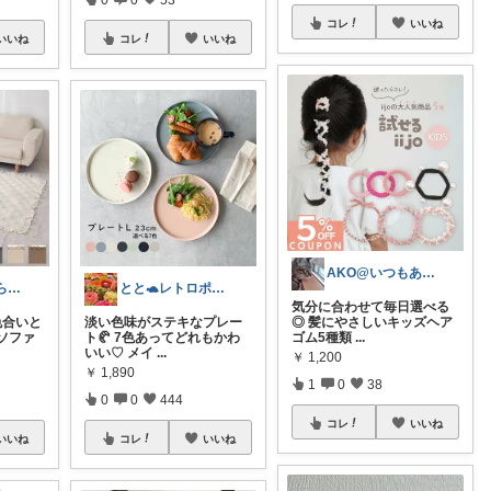
コレ
いいね
いいね
コレ
いいね
AKO@いつもありがとう🐾໊¨̮✩︎
もちこ 〜ごくらく＆かわいい生活♪
とと🐢レトロポップとキッチン雑貨👒
気分に合わせて毎日選べる
色合いと
淡い色味がステキなプレー
◎ 髪にやさしいキッズヘア
ソファ
ト🥐 7色あってどれもかわ
ゴム5種類
...
いい♡ メイ
...
￥
1,200
￥
1,890
1
0
38
0
0
444
コレ
いいね
いいね
コレ
いいね