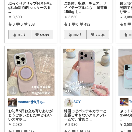
ぷっくりグリップ付き✨Ma
ごみ箱、収納、チェア、サ
最大45
gSafe対応iPhoneケース📱
イドテーブルにも！ 耐荷重
開閉で
...
150kg【
...
り畳
...
￥
3,500
￥
3,630
￥
3,0
0
0
308
1
0
492
0
コレ
いいね
コレ
いいね
コ
maman🐥8月もよろしくね🍉
SOY
T
お礼💐5日お立ち寄りありが
韓国っぽパステルカラーと
ぷっく
とうございました🫶 かわい
主張しすぎないクリアフレ
gSafe
いスマホ
...
ームで、甘めコ
...
...
￥
2,980
￥
2,980
￥
3,50
1
1
264
0
2
136
1