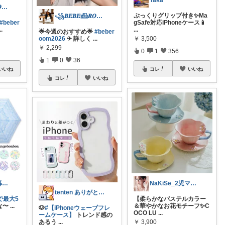
Taka
꧁𝑩𝑬𝑩𝑬𓊝𝑹𝑶𝑶𝑴꧂
ぷっくりグリップ付き✨Ma
꧁𝑩𝑬𝑩𝑬𓊝𝑹𝑶𝑶𝑴꧂
#beber
gSafe対応iPhoneケース📱
..
...
🌟今週のおすすめ🌟
#beber
￥
3,500
oom2026
✈︎ 詳しく
...
￥
2,299
0
1
356
1
0
36
いいね
コレ
いいね
コレ
いいね
シキ★ママの暮らし、キッズ
NaKiSe_2児ママ🌸訪問感謝です
tenten ありがとうございます。わん
で最大5
【柔らかなパステルカラー
な〜
...
＆華やかなお花モチーフ✨C
🐶
#【iPhoneウェーブフレ
OCO LU
...
ームケース】
トレンド感の
￥
3,900
あるう
...