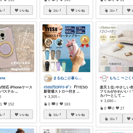
レ
いいね
コレ
いいね
コレ
ana
まるねこ@暮らしと子育て🐈️🌸
Saf対応 iPhoneケース
#500円OFFｸｰﾎﾟﾝ
『TYESO
楽天１位♪やさしい
みパステル
...
新登場ストロー付き
...
フリルがかわいい！
カバーとして
...
0
￥
3,305～
￥
3,680～
1
152
0
0
183
0
0
27
レ
いいね
コレ
いいね
コレ