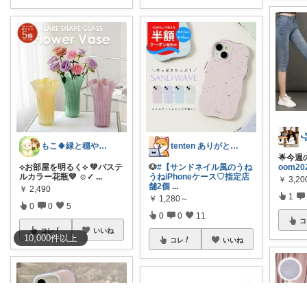
もこ🍀緑と穏やかなくらし🐑🍀
tenten ありがとうございます。わん
🌟今週
‎⟡‎お部屋を明るく‎⟡‎ 💚パステ
🐶
#【サンドネイル風のうね
oom20
ルカラー花瓶💚 ☺︎✓
...
うねiPhoneケース♡指定店
￥
3,20
舗2個
...
￥
2,490
1
￥
1,280～
0
0
5
0
0
11
コ
コレ
いいね
10,000
件
以上
コレ
いいね