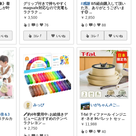
象》着
グリップ付きで持ちやすく
#感謝
8/5経由購入して頂い
しが叶
magsafe対応なので充電も
た方、ありがとうございま
ラクラク
...
す😊
...
￥
3,500
￥
2,850
0
0
76
0
0
88
いいね
コレ
いいね
コレ
いいね
みっぴ
いがちゃん🎶ご購入感謝です🎶
0倍＆3
🖍️約4年愛用中♪お絵描きデ
T-fal ティファール インジニ
ステルカ
ビューにおすすめのテンペ
オ･ネオ IHパレット セッ
...
ラクレヨン
...
￥
11,988
￥
2,750
0
0
40
0
0
53