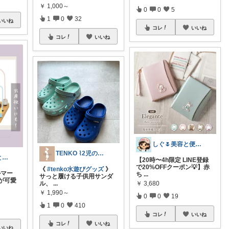
￥
1,000～
0
0
5
1
0
32
いいね
コレ
いいね
コレ
いいね
しぐ🌷美容と便利な小物🍀
TENKO ⌇2児のママ＊暮らしを便利に
saki@暮らしと子育て在宅ワーク
【20時〜4h限定 LINE登録
で20%OFFクーポン💡】赤
《
#tenko水遊びグッズ
》
ルマー
ち
...
サっと履ける子供用サンダ
が可愛
￥
3,680
ル、
...
￥
1,990～
0
0
19
1
0
410
コレ
いいね
コレ
いいね
いいね