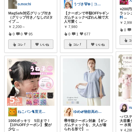
o.mochi
うづき🐻‍❄️｜コレ好き！を届けたい✨
⭐️20
MagSafe対応グリップ付き
【クーポンで半額OFF✨ギン
ラッシ
（グリップ付き／なしの2タ
ガムチェック×ぽわん袖で大
料
...
イプ
...
人可愛く
...
￥
2,99
￥
2,200～
￥
7,980
0
0
0
95
0
1
677
コ
コレ
いいね
コレ
いいね
ねこパン🐈育児お助け
ゆめ🌿物欲高め沼落ちアラフォー
~パス
1000ポッキリ 5日まで！
🉐半額クーポン対象 【ギン
大容量
【10%OFFクーポン】 髪が
ガムチェックを、大人が着
ー 水筒
少な
...
られる形で】
...
￥
4,28