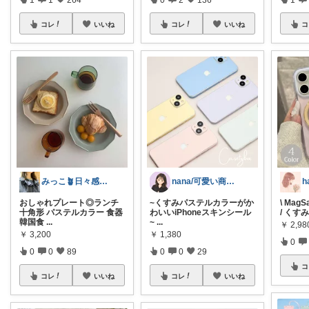
コレ
いいね
コレ
いいね
コ
みっこ🪴日々感謝🌷いいね上限🙏
nana/可愛い商品を共有
h
おしゃれプレート◎ランチ
~くすみパステルカラーがか
\ Mag
十角形 パステルカラー 食器
わいいiPhoneスキンシール
/ くす
韓国食
...
~
...
￥
2,98
￥
3,200
￥
1,380
0
0
0
89
0
0
29
コ
コレ
いいね
コレ
いいね