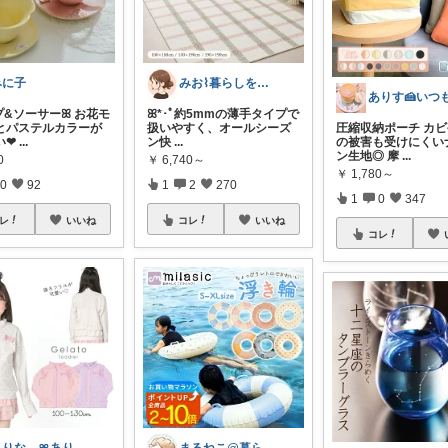
みに子
みお⌇暮らしをちょっと心地よく
プ&ソーサーꕤ お花モ
ꕤ︎︎*･ﾟ約5mmの薄手タイプで
とパステルカラーが
扱いやすく、オールシーズ
圧縮収納ポーチ カ
い❤
...
ン快
...
の被害も受けにくい
ン生地◎ 摩
...
0
￥
6,740～
￥
1,780～
0
92
1
2
270
1
0
347
レ
いいね
コレ
いいね
コレ