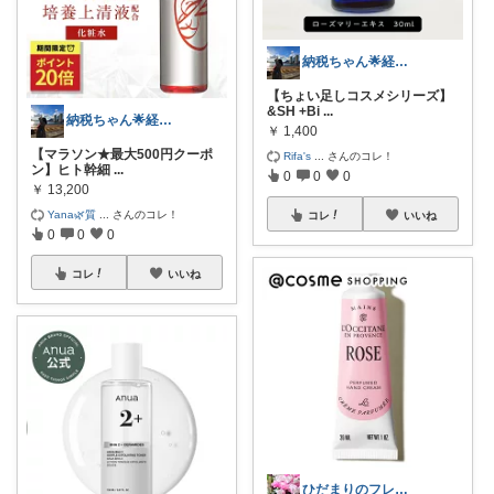
納税ちゃん🌟経由購入★
【ちょい足しコスメシリーズ】
&SH +Bi
...
納税ちゃん🌟経由購入★
￥
1,400
【マラソン★最大500円クーポ
Rifa's
...
さんのコレ！
ン】ヒト幹細
...
0
0
0
￥
13,200
Yana🌿質
...
さんのコレ！
コレ
いいね
0
0
0
コレ
いいね
ひだまりのフレンチ🩷ガーデン