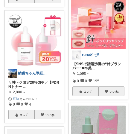
ruru🌿 ·͜·🫧
【SNSで話題沸騰の“針プラン
パー”💋✨美
...
納税ちゃん🌟経由購入★
￥
1,590～
0
0
195
＼神トク限定20%OFF／【PDR
Nトナー
...
￥
2,800～
コレ
いいね
豆助
さんのコレ！
0
0
4
コレ
いいね