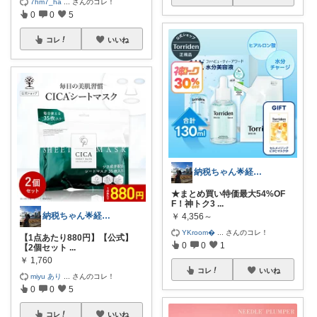
7hm7_ha
...
さんのコレ！
0
0
5
コレ
いいね
納税ちゃん🌟経由購入★
★まとめ買い特価最大54%OF
F！神トク3
...
納税ちゃん🌟経由購入★
￥
4,356～
YKroom
...
さんのコレ！
【1点あたり880円】【公式】
0
0
1
【2個セット
...
￥
1,760
コレ
いいね
miyu あり
...
さんのコレ！
0
0
5
コレ
いいね