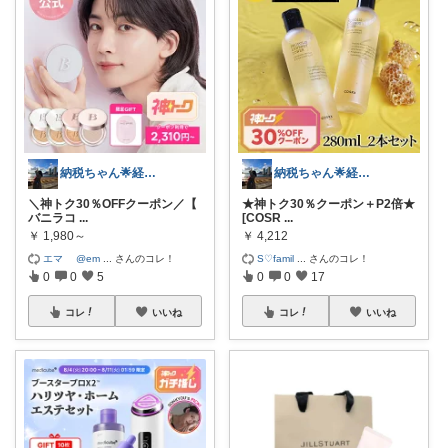
納税ちゃん🌟経由購入★
納税ちゃん🌟経由購入★
＼神トク30％OFFクーポン／【
★神トク30％クーポン＋P2倍★
バニラコ
...
[COSR
...
￥
1,980～
￥
4,212
エマ @em
...
さんのコレ！
S♡famil
...
さんのコレ！
0
0
5
0
0
17
コレ
いいね
コレ
いいね