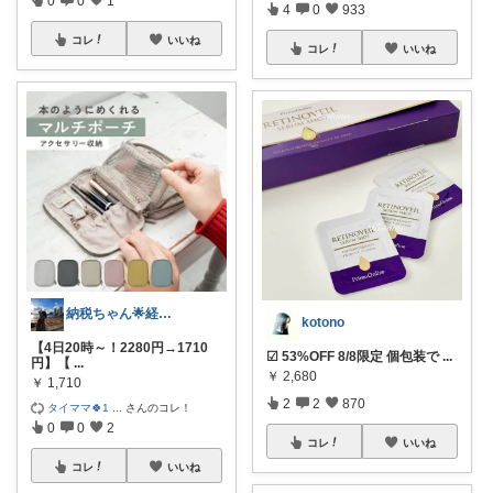
4
0
933
コレ
いいね
コレ
いいね
納税ちゃん🌟経由購入★
kotono
【4日20時～！2280円→1710
☑︎ 53%OFF 8/8限定 個包装で
...
円】【
...
￥
2,680
￥
1,710
2
2
870
タイママ🍀1
...
さんのコレ！
0
0
2
コレ
いいね
コレ
いいね