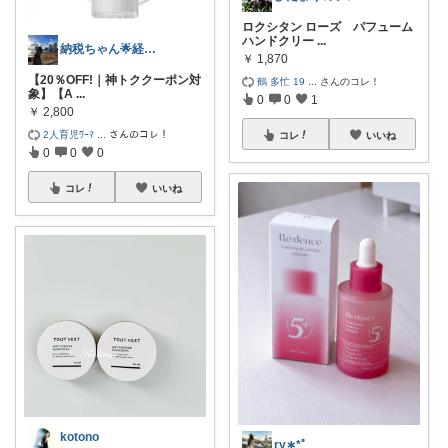
ロクシタン ローズ パフューム
ハンドクリー
...
納税ちゃん🌟経由購入★
￥
1,870
【20％OFF!｜神トククーポン対
鶴 多忙 19
...
さんのコレ！
象】【A
...
0
0
1
￥
2,800
2人育児ﾜｰﾏ
...
さんのコレ！
コレ
いいね
0
0
0
コレ
いいね
kotono
ry∗*ﾟ