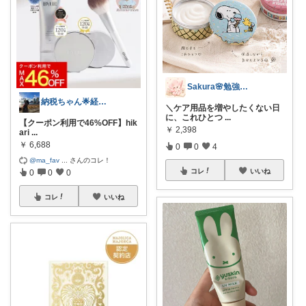
Sakura🌸勉強と暮らし愛用品
納税ちゃん🌟経由購入★
＼ケア用品を増やしたくない日
に、これひとつ
...
【クーポン利用で46%OFF】hik
￥
2,398
ari
...
￥
6,688
0
0
4
@ma_fav
...
さんのコレ！
コレ
いいね
0
0
0
コレ
いいね