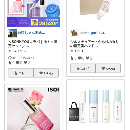
納税ちゃん🌟経由購入★
books-gori（コミック・本など）
＼SONKYOUコラボ｜神トク限
ジルスチュアートから桃の香り
定セット／
...
の新定番ハンド
...
￥
24,750～
￥
1,681
jun
さんのコレ！
0
0
2
0
0
2
コレ
いいね
コレ
いいね