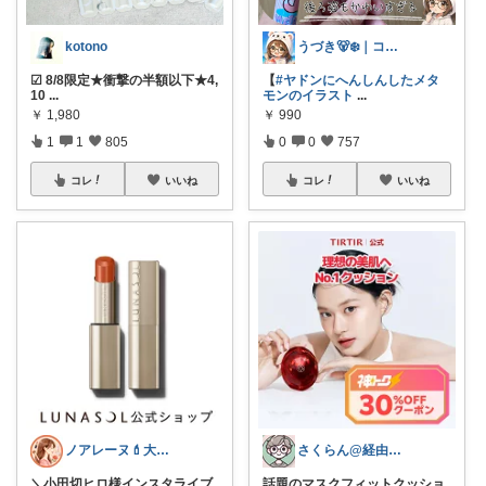
kotono
うづき🐻‍❄️｜コレ好き！を届けたい✨
☑︎ 8/8限定★衝撃の半額以下★4,
【
#ヤドンにへんしんしたメタ
10
...
モンのイラスト
...
￥
1,980
￥
990
1
1
805
0
0
757
コレ
いいね
コレ
いいね
ノアレーヌ💄大人ゆる美容
さくらん@経由感謝
＼小田切ヒロ様インスタライブ
話題のマスクフィットクッショ