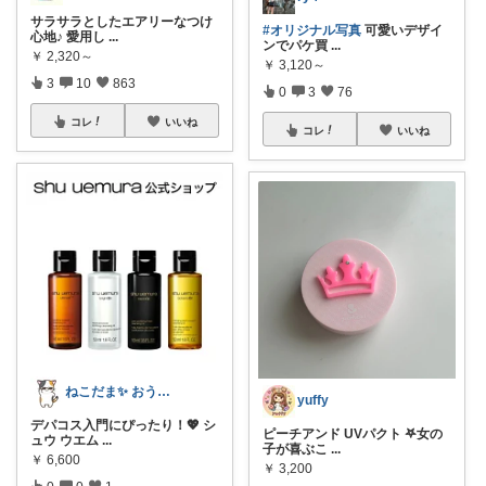
サラサラとしたエアリーなつけ
#オリジナル写真
可愛いデザイ
心地♪ 愛用し
...
ンでパケ買
...
￥
2,320～
￥
3,120～
3
10
863
0
3
76
コレ
いいね
コレ
いいね
ねこだま✨ おうち時間充実ROOM🐾
yuffy
デパコス入門にぴったり！💖 シ
ピーチアンド UVパクト 𖤐女の
ュウ ウエム
...
子が喜ぶこ
...
￥
6,600
￥
3,200
0
0
1