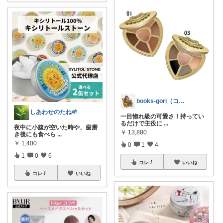
books-gori（コミック・本など）
しあわせのたね🌱
一目惚れ級の可愛さ！持ってい
るだけで主役に
...
夜中に小腹が空いた時や、歯磨
￥
13,880
き後にも食べら
...
￥
1,400
0
1
4
1
0
6
コレ
いいね
コレ
いいね