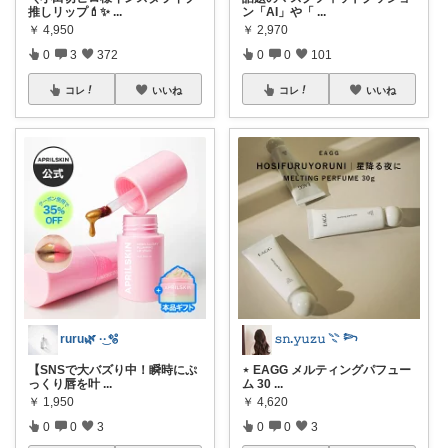
推しリップ💄✨
...
ン「AI」や「
...
￥
4,950
￥
2,970
0
3
372
0
0
101
コレ
いいね
コレ
いいね
ruru🌿 ·͜·🫧
𝚜𝚗.𝚢𝚞𝚣𝚞 𓇢 𓆸
【SNSで大バズり中！瞬時にぷ
⋆ EAGG メルティングパフュー
っくり唇を叶
...
ム 30
...
￥
1,950
￥
4,620
0
0
3
0
0
3