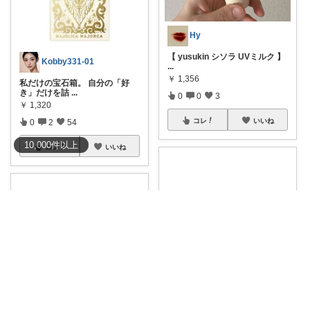
Hy
【 yusukin シソラ UVミルク 】
Kobby331-01
...
￥
1,356
私だけの宝石箱。 自分の「好
き」だけを詰
...
0
0
3
￥
1,320
コレ
いいね
0
2
54
10,000
件
以上
コレ
いいね