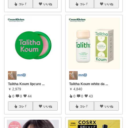
コレ
いいね
コレ
いいね
mnⓂ︎
mnⓂ︎
Talitha Koum lipcure
...
Talitha Koum white da
...
￥
2,979
￥
4,840
0
0
44
0
0
43
コレ
いいね
コレ
いいね