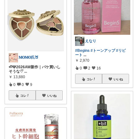
えなり
#Begins
#トーンアップ
#リピ
ート
...
𝐌𝐎𝐌𝐎氏🍑
￥
2,970
🦥🩷2026AW新作｜パケ買いし
0
2
16
そうな♡⃛
...
￥
13,880
コレ
いいね
0
0
9
コレ
いいね