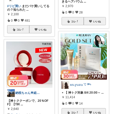
きるヘアバウム
...
#リピ買い
まだパケ買いしてる
￥
2,970
の？知られた
...
0
0
28
￥
2,100
0
0
481
コレ
いいね
コレ
いいね
𝚜𝚗.𝚢𝚞𝚣𝚞 𓇢 𓆸
⋆ 【 神トク対象 8/4 20:00～
...
納税ちゃん🌟経由購入★
￥
11,414
【神トククーポンで、20％OF
0
0
14
F】【TIR
...
￥
2,640
コレ
いいね