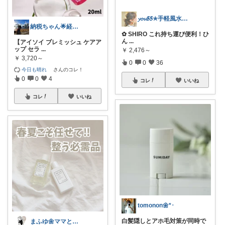
𝔂𝓸𝓾𝟓𝟓✯手軽風水Insta
納税ちゃん🌟経由購入★
✿ SHIRO これ持ち運び便利！ひ
ん
...
【アイソイ ブレミッシュ ケアア
ップ セラ
...
￥
2,476～
￥
3,720～
0
0
36
今日も晴れ
さんのコレ！
0
0
4
コレ
いいね
コレ
いいね
tomonon🌼*･
白髪隠しとアホ毛対策が同時で
まふゆ🌼ママと子ども服