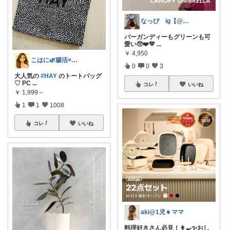
なっぴ ig【@nappi__home】
バーガンディーもグリーンも可
愛い🥺❤️💚
...
￥
4,950
こはに🌿腸活×美容×暮らし
0
0
3
大人気の
#HAY
のトートバッグ
♡ PC
...
コレ
いいね
￥
1,999～
1
1
1008
コレ
いいね
aki@1児👧ママ
料理好きさん必見！👩‍🍳✨おし