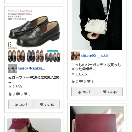
shi.e ▶︎IG __s.kiii
こっちのバーガンディも買っち
moro@Ranking ROOM
ゃった😂😍‼️
...
￥
10,515
👞ローファー👑10位(2026.7.29)
2
0
3
...
￥
2,680
コレ
いいね
0
0
3
コレ
いいね