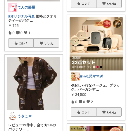
コレ
いいね
てんの部屋
#オリジナル写真
価格とクオリ
ティーがバグ
...
￥
725
0
0
1
コレ
いいね
iri@1児ママ👶
🥘おしゃれなベージュ、ブラッ
ク、バーガンデ
...
￥
34,500
0
0
2
コレ
いいね
うさこ🥕
レビュー19件中、全て★5.0の
パッチワー
...