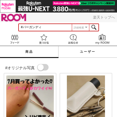
ROOM
楽天トップへ
詳細検索
Feed
見つける
お知らせ
商品
ユーザー
#オリジナル写真