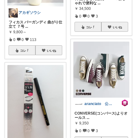
ゃれで便利な
...
￥
34,500
アカギソウシ
0
0
3
フィカス バーガンディ 曲がり仕
立て ７号
...
コレ
いいね
￥
9,800～
0
0
113
コレ
いいね
aranciato 公式アカウント
CONVERSE(コンバース)よりオ
ールス
...
￥
9,350
0
0
3