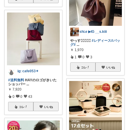
shi.e ▶︎IG __s.kiii
やっす🫪🫪🫪🫪🫪
#レディース
#バッ
グ
#
...
￥
1,970
1
0
3
コレ
いいね
ig: cafe053✦
#送料無料
HAYのロゴがきいた
ショッパー
...
￥
7,920
0
0
43
コレ
いいね