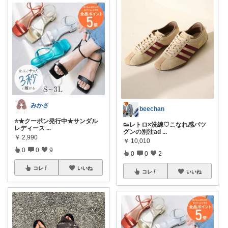
みかさ
beechan
⭐️★クーポン発行中★サンダル
👟レトロ×洗練♡こなれ感バツ
レディース
...
グンの別注ad
...
￥
2,990
￥
10,010
0
0
9
0
0
2
コレ
いいね
コレ
いいね