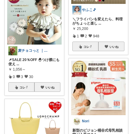
やふこ🎵
＼フライパンを変えたら、料理
がちょっと楽し
...
￥
25,200
1
2
948
コレ
いいね
麦チョコっと ｜ キッズ＆ベビー 夏
📌SALE 20％OFF 🐣つけ襟にも
使え
...
￥
1,056～
0
3
30
コレ
いいね
Nori
新型のピジョン桶谷式母乳相談