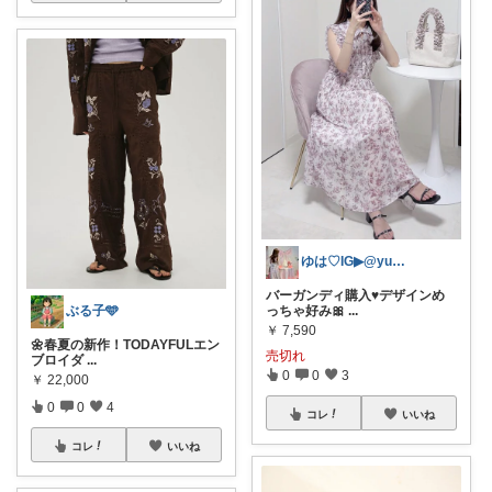
ゆは♡IG▶︎@yuha_87
バーガンディ購入♥️デザインめ
っちゃ好み🎀
...
ぶる子🩵
￥
7,590
🌼春夏の新作！TODAYFULエン
売切れ
ブロイダ
...
0
0
3
￥
22,000
0
0
4
コレ
いいね
コレ
いいね