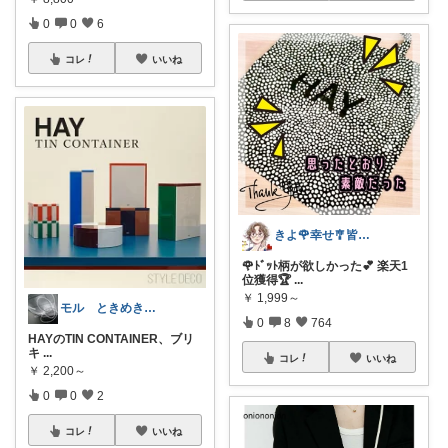
0
0
6
コレ
いいね
きよ🌹幸せ🎐皆様のお心遣いに感謝💖
🌹ﾄﾞｯﾄ柄が欲しかった💕 楽天1
位獲得🏆
...
￥
1,999～
モル ときめきな暮らし
0
8
764
HAYのTIN CONTAINER、ブリ
キ
...
コレ
いいね
￥
2,200～
0
0
2
コレ
いいね