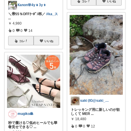
コレ
いいね
Кanon🌸4y👧3y👦
＼🉐55％OFFｸｰﾎﾟﾝ🧸／
#ka_ス
...
￥
4,980
0
0
14
コレ
いいね
saki (IG@saki_pofu)
トレッキング用に新しいのが欲
しくて MER
...
mugiko🥞
￥
18,480
秒で履ける♡低めヒールでも華
0
0
12
奢見せできる♡
...