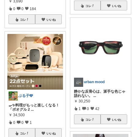
￥
3,690
コレ
いいね
0
0
184
コレ
いいね
urban mood
静かな反骨心は、派手な色じゃ
語れない。
...
ぶる子🩵
￥
30,250
🍳✨料理がもっと楽しくなる！
1
0
42
「ボオグル 2
...
￥
34,500
コレ
いいね
0
0
1
コレ
いいね