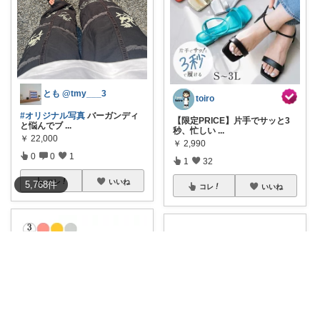
とも @tmy___3
toiro
#オリジナル写真
バーガンディ
【限定PRICE】片手でサッと3
と悩んでブ
...
秒、忙しい
...
￥
22,000
￥
2,990
0
0
1
1
32
コレ
いいね
5,768
件
コレ
いいね