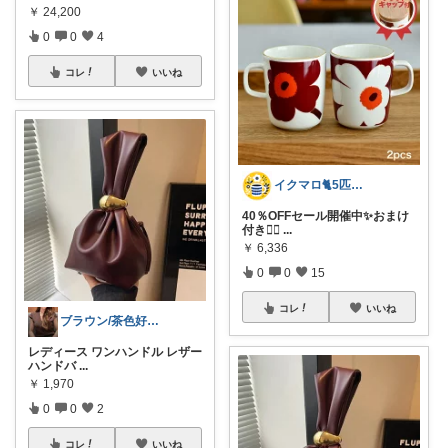
￥
24,200
0
0
4
コレ
いいね
イクマロ🐈5匹の猫とおうちカフェ☕️
40％OFFセール開催中✨おまけ
付き👍🏻
...
￥
6,336
0
0
15
コレ
いいね
ブラウン/茶色好き🤎ノブたん
レディース ワンハンドル レザー
ハンドバ
...
￥
1,970
0
0
2
コレ
いいね