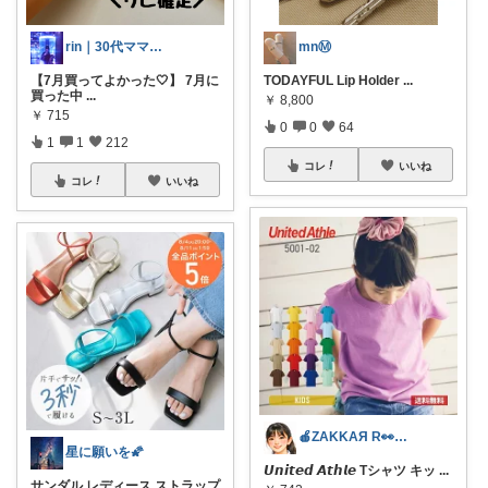
rin｜30代ママ美容研究室🧪
mnⓂ︎
【7月買ってよかった🤍】 7月に
TODAYFUL Lip Holder
...
買った中
...
￥
8,800
￥
715
0
0
64
1
1
212
コレ
いいね
コレ
いいね
🍎ZAKKAЯ R👀M 経由購入感謝
星に願いを🌠
𝙐𝙣𝙞𝙩𝙚𝙙 𝘼𝙩𝙝𝙡𝙚 Tシャツ キッ
...
サンダル レディース ストラップ