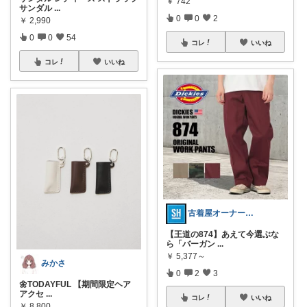
￥
742
サンダル
...
0
0
2
￥
2,990
0
0
54
コレ
いいね
コレ
いいね
古着屋オーナーが選ぶROOM
【王道の874】あえて今選ぶな
ら「バーガン
...
￥
5,377～
みかさ
0
2
3
🌼TODAYFUL 【期間限定ヘア
アクセ
...
コレ
いいね
￥
8,800