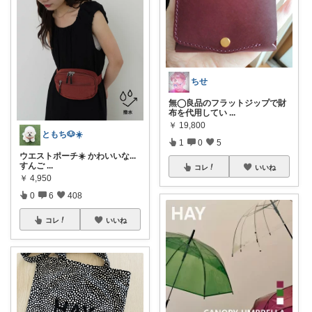
ちせ
無◯良品のフラットジップで財
布を代用してい
...
￥
19,800
ともち🐶☀️
1
0
5
ウエストポーチ☀️ かわいいな...
すんご
...
コレ
いいね
￥
4,950
0
6
408
コレ
いいね