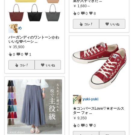
室が入手できた
...
￥
1,680～
0
0
8
コレ
いいね
め
バーガンディのワントーンかわ
いいな🩷ベーシ
...
￥
35,900
0
0
1
コレ
いいね
yuki-yuki
★コンバースLove♡★オールス
ター フォ
...
￥
9,350
0
0
0