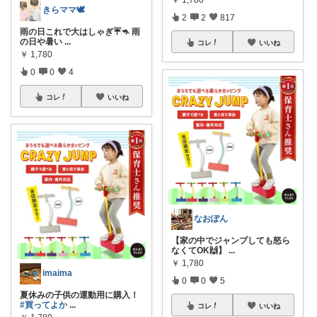
きらママ🕊
2
2
817
雨の日これで大はしゃぎ☔🦘 雨
の日や暑い
...
コレ
いいね
￥
1,780
0
0
4
コレ
いいね
なおぽん
【家の中でジャンプしても怒ら
なくてOK🙌】
...
￥
1,780
imaima
0
0
5
夏休みの子供の運動用に購入！
#買ってよか
...
コレ
いいね