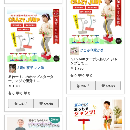
けこみ💠家がまわる暮らしのアイテム図鑑
＼15%offクーポンあり／ ジャ
ンプして
...
3歳の双子ママ😍
￥
1,780
0
0
0
🎉わー！このホップスタータ
ー、マジで優秀！
...
￥
1,780
コレ
いいね
0
0
0
コレ
いいね