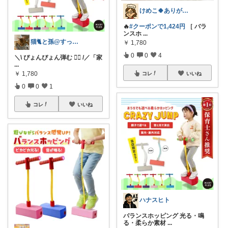
けめこ🍀ありがとうございます🤭💕
🔥
#クーポンで1,424円
［ バラ
ンスホ
...
猫🐈と孫@すっきりLife🏡
￥
1,780
0
0
4
＼\ ぴょんぴょん弾む 🤸‍♀️ /／「家
...
￥
1,780
コレ
いいね
0
0
1
コレ
いいね
ハナスヒト
バランスホッピング 光る・鳴
る・柔らか素材
...