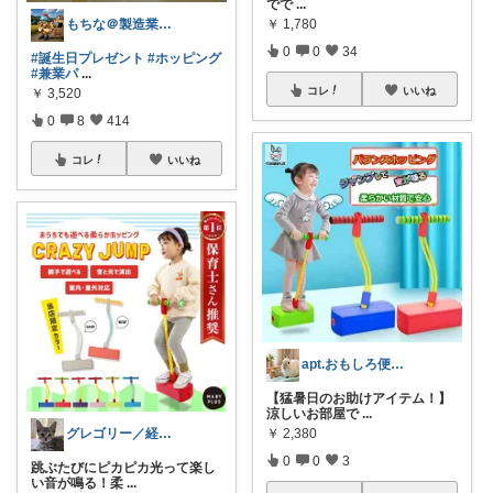
でで
...
￥
1,780
もちな＠製造業＆兼業農家（お米）修行中
0
0
34
#誕生日プレゼント
#ホッピング
#兼業パ
...
コレ
いいね
￥
3,520
0
8
414
コレ
いいね
apt.おもしろ便利グッズ推し主婦
【猛暑日のお助けアイテム！】
涼しいお部屋で
...
￥
2,380
グレゴリー／経由購入感謝です💕
0
0
3
跳ぶたびにピカピカ光って楽し
い音が鳴る！柔
...