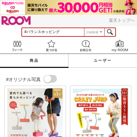
ROOM
楽天トップへ
詳細検索
Feed
見つける
お知らせ
商品
ユーザー
#オリジナル写真