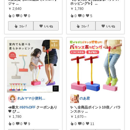
ジャ
...
ホッピング✨】
...
￥
2,640
￥
1,780
0
0
0
0
0
5
コレ
いいね
コレ
いいね
れみママ@便利雑貨¸¸kids
のあ君
📣最大
#60%OFF
クーポンあり
✨ ＼全商品ポイント10倍／ バラ
💖 ぴ
...
ンスホッ
...
￥
1,780
￥
1,670～
0
0
9
0
0
11