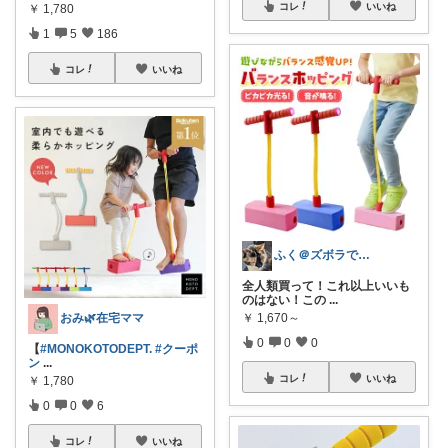
コレ
いいね
￥
1,780
1
5
186
コレ
いいね
ふく＠ズボラでもスッキリ暮らす便利帳
全人類買って！これ以上いいも
のはない！この
...
￥
1,670～
おみ🌿在宅ママ
0
0
0
【
#MONOKOTODEPT.
#クーポ
ン
...
コレ
いいね
￥
1,780
0
0
6
コレ
いいね