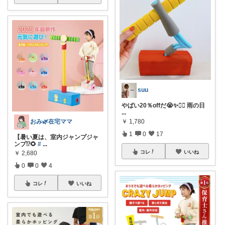
suu
やばい20％offだ😭✨❤️‍🔥 雨の日
...
￥
1,780
おみ🌿在宅ママ
1
0
17
【暑い夏は、室内ジャンプジャ
ンプ⁉️🌻
#
...
コレ
いいね
￥
2,680
0
0
4
コレ
いいね