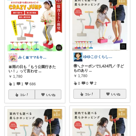
ゆゆこ@くらしを楽に便利に✨
みく🎀ママ&キッズグッズ🎁
🉐＼クーポンで1,424円／ 子ど
🎀雨の日も「もう公園行きた
ものあり
...
い！」って言わせ
...
￥
1,780
￥
1,780
0
0
2
1
1
686
コレ
いいね
コレ
いいね