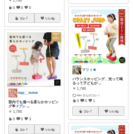
￥
1,780
0
0
0
コレ
いいね
マリィ★
バランスホッピング、光って鳴
るって子どもが
...
￥
1,780
nap__mmw
Mei
さんのコレ！
0
0
1
室内でも遊べる柔らかホッピン
グ🌟
#プレ
...
￥
1,780
コレ
いいね
0
0
3
コレ
いいね