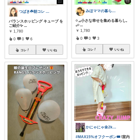
みほママの暮らし ＊6歳×0歳 兄弟＊
つばき☘️朝コレ 家事・育児・仕事を楽に
𓏸 𓈒𓂂小さな幸せを集める暮らし𓈒
バランスホッピング キューブ を
𓂂𓏸
...
ご紹介✨
...
￥
1,780
￥
1,780
0
0
3
0
0
6
コレ
いいね
コレ
いいね
かにゃにゃ🌼2kids mama
#MAX15%オフクーポン🎟️
\室内