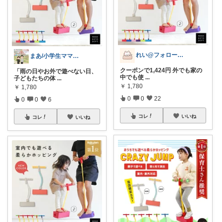
れい@フォロー＆経由購入感謝です♪
まあ/小学生ママの転勤ROOM
クーポンで1,424円 外でも家の
「雨の日やお外で遊べない日、
中でも使
...
子どもたちの体
...
￥
1,780
￥
1,780
0
0
22
0
0
6
コレ
いいね
コレ
いいね