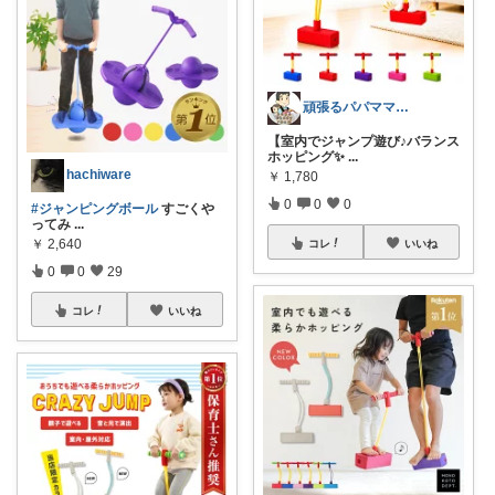
頑張るパパママ応援隊@育児・子供用品紹介
【室内でジャンプ遊び♪バランス
ホッピング✨
...
hachiware
￥
1,780
0
0
0
#ジャンピングボール
すごくや
ってみ
...
￥
2,640
コレ
いいね
0
0
29
コレ
いいね