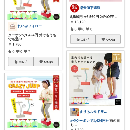
楽天値下速報
8,580円 ➡6,560円 24%OFF
...
￥
13,120
れい@フォロー＆経由購入感謝です♪
0
0
0
クーポンで1,424円 外でもうち
でも遊べ
...
コレ
いいね
￥
1,780
0
0
7
コレ
いいね
まりあルルド💗ご購入感謝です💗
#📢クーポンで1,424円✨️
雨の日
も
...
￥
1,780