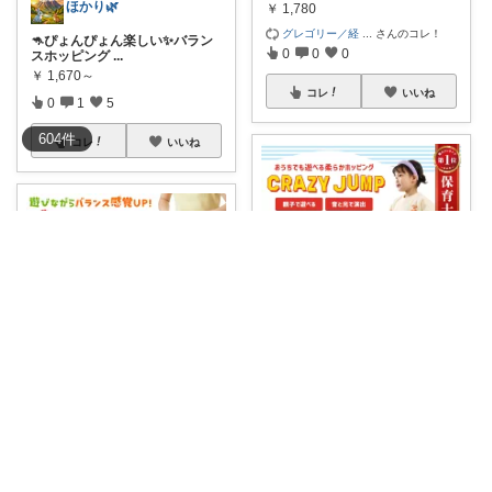
ほかり🌿
￥
1,780
グレゴリー／経
...
さんのコレ！
🦘ぴょんぴょん楽しい✨バラン
0
0
0
スホッピング
...
￥
1,670～
コレ
いいね
0
1
5
604
件
コレ
いいね
yuru ｜ママとこどもの暮らし𖥧𖤣
＼ぴょんぴょん跳ねて楽しく運
動♪バランスホ
...
さくら🌸経由購入ありがとう😊
￥
1,780
遊びながら運動習慣✨バランス
1
0
10
ホッピング ＼
...
￥
1,670～