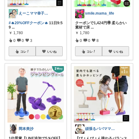
えーこママꕥ子供達と夏を楽しむぞ☀️
smile.mama_life
#🔥20%OFFクーポン🔥
11日9:5
クーポンで1,424円🉐 柔らかい
9
...
素材で床
...
￥
1,780
￥
1,780
0
0
3
0
0
8
コレ
いいね
コレ
いいね
岡本美沙
頑張るパパママ応援隊@育児・子供用品紹介
1位受賞【LINE追加で5％OFF】
【ぴょんぴょん跳ねるバランス