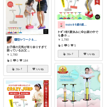
suzu🌷6歳4歳子育てママの暮らし
ｸｰﾎﾟﾝ有‼️夏休みに🌻お家の中で
も🏠ホ
...
￥
1,780
🅱️型✨ワーク＆ライフスタイル💪
0
0
5
お子様の元気が有り余りすぎて
困っているお父
...
コレ
いいね
￥
1,780
0
0
184
コレ
いいね