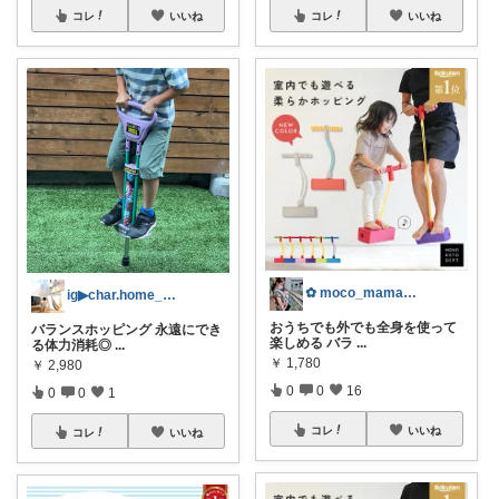
コレ
いいね
コレ
いいね
✿ moco_mama_life ✿
ig▶︎char.home_100🌷
おうちでも外でも全身を使って
バランスホッピング 永遠にでき
楽しめる バラ
...
る体力消耗◎
...
￥
1,780
￥
2,980
0
0
16
0
0
1
コレ
いいね
コレ
いいね