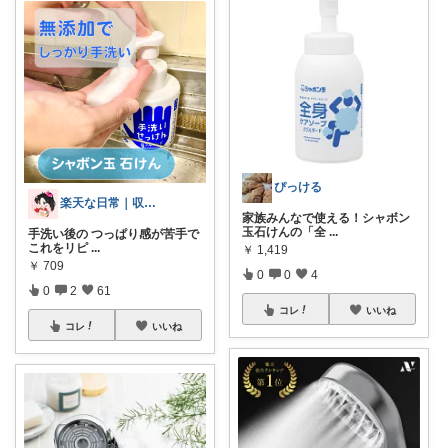
ぴっける
楽天な日常｜収納・掃除・時短ROOM
家族みんなで使える！シャボン
玉石けんの「全
...
手洗い後の つっぱり感が苦手で
これをリピ
...
￥
1,419
￥
709
0
0
4
0
2
61
コレ
いいね
コレ
いいね