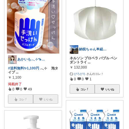
納税ちゃん🌟経由購入★
ネルソン プロペラ バブル ペン
あかいも𓂃⊹🍠8月もよろしくです✨
ダントライ
...
￥
132,000
#送料無料✨1,100円
𓂃⊹ 泡タ
イプ
...
ぴろぴろ
さんのコレ！
￥
1,100
0
0
1
掲載終了
0
0
49
コレ
いいね
コレ
いいね