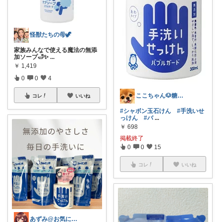
怪獣たちの母🦖
家族みんなで使える魔法の無添
加ソープ🛁✨
...
￥
1,419
0
0
4
ここちゃん🐶糖代謝大事だよ 感謝💕
コレ
いいね
#シャボン玉石けん
#手洗いせ
っけん
#バ
...
￥
698
掲載終了
0
0
15
コレ
いいね
あずみ@お気に入りライフ