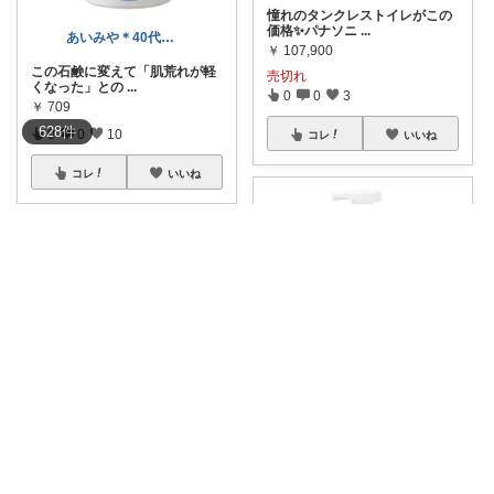
憧れのタンクレストイレがこの
価格✨パナソニ
...
あいみや＊40代🌷くらしを楽しむ
￥
107,900
この石鹸に変えて「肌荒れが軽
売切れ
くなった」との
...
0
0
3
￥
709
628
件
0
0
10
コレ
いいね
コレ
いいね
買ってよかったストック品
🫧 これ1本で全身完結。シャボ
タダリーマン@はてなブロガー
ン玉石けん「
...
￥
1,419
◆ LDKベストバイ受賞！立体圧