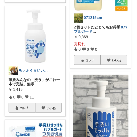
071215cm
2個セットだととてもお得🉐
#バ
ブルガード
...
￥
9,869
売切れ
0
0
0
コレ
いいね
ちぃふぅ☆いいねいつも感謝✨🐼🐾
家族みんなの「洗う」がこれ一
本で完結。無添
...
￥
1,419
0
0
11
コレ
いいね