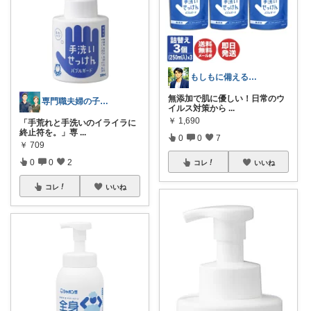
もしもに備える男のROOM
無添加で肌に優しい！日常のウ
専門職夫婦の子育てラジオ
イルス対策から
...
￥
1,690
「手荒れと手洗いのイライラに
終止符を。」専
...
0
0
7
￥
709
0
0
2
コレ
いいね
コレ
いいね