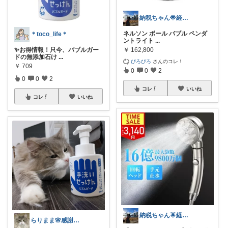
納税ちゃん🌟経由購入★
ネルソン ボール バブル ペンダ
＊toco_life＊
ントライト
...
✨お得情報！只今、バブルガー
￥
162,800
ドの無添加石け
...
ぴろぴろ
さんのコレ！
￥
709
0
0
2
0
0
2
コレ
いいね
コレ
いいね
納税ちゃん🌟経由購入★
らりまま🌸感謝🙏💕激ｵｿ🐢💦