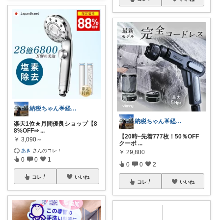
納税ちゃん🌟経由購入★
納税ちゃん🌟経由購入★
楽天1位★月間優良ショップ【8
8%OFF⇒
...
【20時~先着777枚！50％OFF
￥
3,090～
クーポ
...
あき
さんのコレ！
￥
29,800
0
0
1
0
0
2
コレ
いいね
コレ
いいね