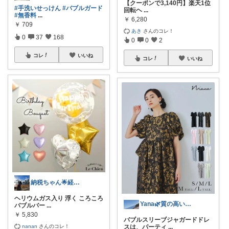
【クーポンで3,140円】楽天1位
#手洗いせっけん
#バブルガード
回転ヘ
...
#無香料
...
￥
6,280
￥
709
あき
さんのコレ！
0
37
168
0
0
2
コレ
いいね
コレ
いいね
納税ちゃん🌟経由購入★
ヘリウムガス入り 浮く ころころ
Yana🌿質の高い暮らしのROOM
バブルバー
...
￥
5,830
バブルスリーブジャガードドレ
nanan
さんのコレ！
スは、パーティ
...