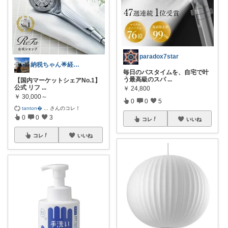
paradox7star
納税ちゃん🌟経由購入★
毎日のバスタイムを、自宅で叶
う最高級のスパ
...
【国内マーケットシェアNo.1】
公式 リフ
...
￥
24,800
￥
30,000～
0
0
5
tanton
...
さんのコレ！
0
0
3
コレ
いいね
コレ
いいね