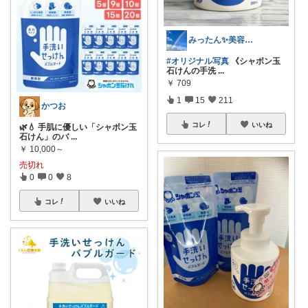
みったん✨美容とからだにいいもの🌿
#オリジナル写真
《シャボン玉
石けんの手洗
...
￥
709
1
15
211
かつお
コレ
いいね
🌿💧 手肌に優しい「シャボン玉
石けん」のバ
...
￥
10,000～
売切れ
0
0
8
コレ
いいね