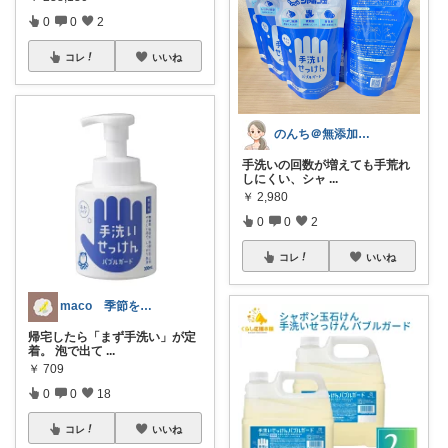
0
0
2
コレ
いいね
のんち＠無添加ライフ
手洗いの回数が増えても手荒れ
しにくい、シャ
...
￥
2,980
0
0
2
コレ
いいね
maco 季節を楽しむ暮らし
帰宅したら「まず手洗い」が定
着。 泡で出て
...
￥
709
0
0
18
コレ
いいね