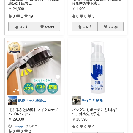
続1位！圧巻
...
れる噂の神下地
...
￥
24,800
￥
1,900～
0
1
49
0
0
3
コレ
いいね
コレ
いいね
納税ちゃん🌟経由購入★
そうこと🐦🐤
【ふるさと納税】マイクロナノ
バッグにもポーチにも1本ず
バブル シャワ
...
つ。外出先で手を
...
￥
29,000
￥
28,596
namippe
さんのコレ！
0
0
6
0
0
2