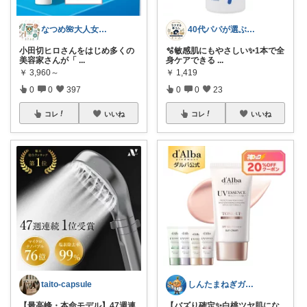
なつめ🌺大人女子のお悩み美容🫧
40代パパが選ぶ 毎日がラクになる暮らし
小田切ヒロさんをはじめ多くの
🫧敏感肌にもやさしい✨1本で全
美容家さんが「
...
身ケアできる
...
￥
3,960～
￥
1,419
0
0
397
0
0
23
コレ
いいね
コレ
いいね
taito-capsule
しんたまねぎガジェット
【最高峰・本命モデル】47週連
【バズり確定✨白桃ツヤ肌にな