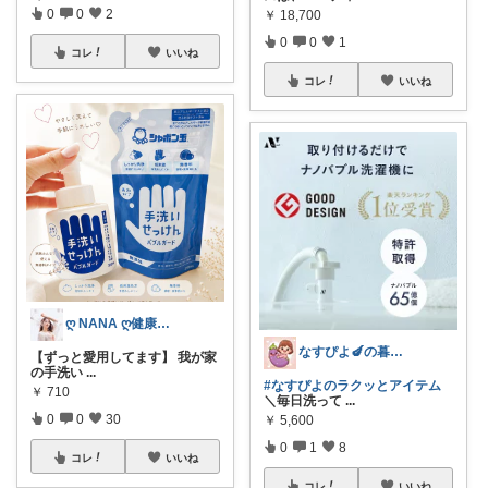
0
0
2
￥
18,700
0
0
1
コレ
いいね
コレ
いいね
ღ NANA ღ健康オタクの1児のママ
なすぴよ🍆の暮らしラクッとROOM⭐️
【ずっと愛用してます】 我が家
の手洗い
...
#なすぴよのラクッとアイテム
￥
710
＼毎日洗って
...
0
0
30
￥
5,600
0
1
8
コレ
いいね
コレ
いいね