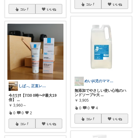
コレ
いいね
コレ
いいね
めい|4児のママおすすめ
しば𓂃 正直レビューしてます
無添加でやさしい使い心地のハ
ンドソープ✨大
...
今だけ❗️【7/30 0時〜P最大19
倍】
...
￥
3,905
￥
3,960～
0
0
4
0
0
2
コレ
いいね
コレ
いいね