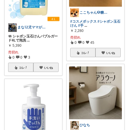
ここちゃん🐶糖代謝大事だよ 感謝💕
#コスメボックス
#シャボン玉石
けん
#手
...
まな⌇2児ママが目指すゆとりある暮らし
￥
2,280
🧼 シャボン玉石けんバブルガー
売切れ
ド4Lで泡洗
...
0
0
45
￥
5,390
売切れ
コレ
いいね
0
0
3
コレ
いいね
ひなち