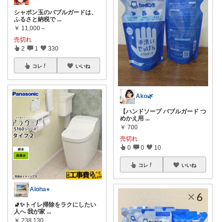
シャボン玉のバブルガードは、
ふるさと納税で
...
￥
11,000～
売切れ
2
1
330
コレ
いいね
Ako🌿
【ハンドソープ バブルガード つ
めかえ用
...
￥
700
売切れ
0
0
10
コレ
いいね
Aloha⭐︎
🚽✨トイレ掃除をラクにしたい
人へ 我が家
...
￥
238,130