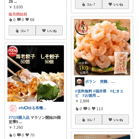
26
...
コレ
いいね
￥
3,630
販売開始前
0
0
68
コレ
いいね
ポラン 突難、メニエール病で療養中
#送料無料
#福井県
#むきエ
ビ
#お徳用
...
￥
2,999
efu💮ゆる有機・無添加＆キッズ💮
0
0
113
#7/19購入品
マラソン開始2h限
コレ
いいね
定🉐5
...
￥
7,260
0
0
70