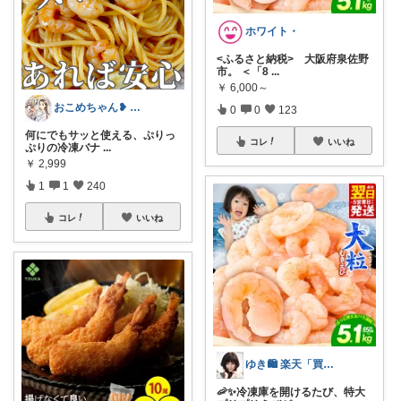
ホワイト・
<ふるさと納税> 大阪府泉佐野
市。 ＜「8
...
￥
6,000～
おこめちゃん❥ 酒飲み女の食と暮らし🍷
0
0
123
何にでもサッと使える、ぷりっ
コレ
いいね
ぷりの冷凍バナ
...
￥
2,999
1
1
240
コレ
いいね
ゆき🛍️ 楽天「買ってよかった」を厳選
🦐✨冷凍庫を開けるたび、特大