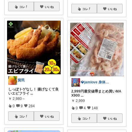
コレ
いいね
コレ
いいね
貧民
💎jamlove 身体に優しく
しっぽトゲなし！ 揚げなくて良
2,999円最安値🉐まとめ買いMA
いエビフライ
...
X900
...
￥
2,980～
￥
2,999
0
9
284
0
4
148
コレ
いいね
コレ
いいね