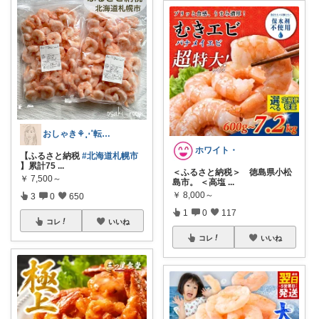
おしゃき⚘⋰転勤族の4歳👦🏻ママ
ホワイト・
【ふるさと納税
#北海道札幌市
】累計75
...
＜ふるさと納税＞ 徳島県小松
￥
7,500～
島市。 ＜高塩
...
￥
8,000～
3
0
650
1
0
117
コレ
いいね
コレ
いいね