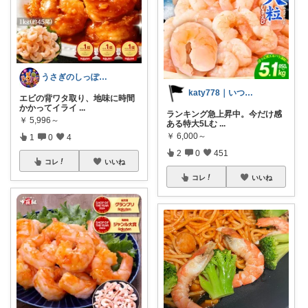
うさぎのしっぽ43🐰2児の母👧朝コレ
katy778｜いつも有難うございます✨
エビの背ワタ取り、地味に時間
かかってイライ
...
ランキング急上昇中。今だけ感
￥
5,996～
ある特大5Lむ
...
￥
6,000～
1
0
4
2
0
451
コレ
いいね
コレ
いいね