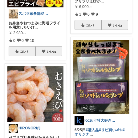
プリプリえびが
...
￥
6,000～
ズボラ家事部＠家事めんどくさいROOM
1
0
9
お弁当やおつまみに海老フライ
コレ
いいね
を用意したいけ
...
￥
2,980～
0
0
10
コレ
いいね
Kozu♡🛒大好き😆💕
HIRONORI@
6/25日
#購入品
#リピ買い🦐✨
#
オリジナ
...
🦐プリプリ食感がたまらない！