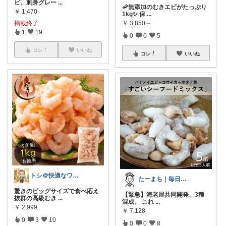
ビ。刺身グレー
...
🦐無添加のむきエビがたっぷり
￥
1,470
1kg✨ 保
...
￥
3,850～
掲載終了
1
19
0
0
5
コレ
いいね
コレ
いいね
トシ＠快適なワークスペース作り
たーまち｜毎日10時 楽天超目玉
驚きのビッグサイズで食べ応え
【緊急】海老屋共同開発、3種
抜群の高級むき
...
混成。 これ
...
￥
2,999
￥
7,128
0
3
10
0
0
8