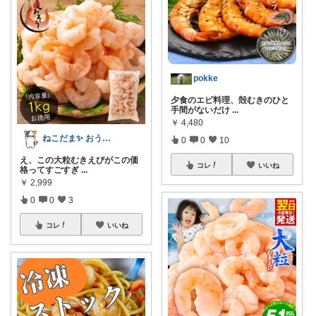
pokke
夕食のエビ料理、殻むきのひと
手間がないだけ
...
￥
4,480
ねこだま✨ おうち時間充実ROOM🐾
0
0
10
え、この大粒むきえびがこの価
コレ
いいね
格ってすごすぎ
...
￥
2,999
0
0
3
コレ
いいね