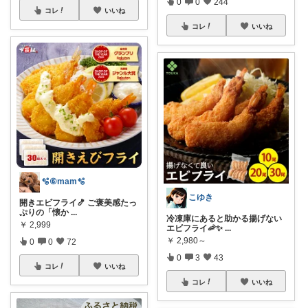
0
0
244
コレ
いいね
コレ
いいね
🫧⑥mam🫧
こゆき
開きエビフライ🍤 ご褒美感たっ
ぷりの「懐か
...
冷凍庫にあると助かる揚げない
￥
2,999
エビフライ🦐✨
...
￥
2,980～
0
0
72
0
3
43
コレ
いいね
コレ
いいね