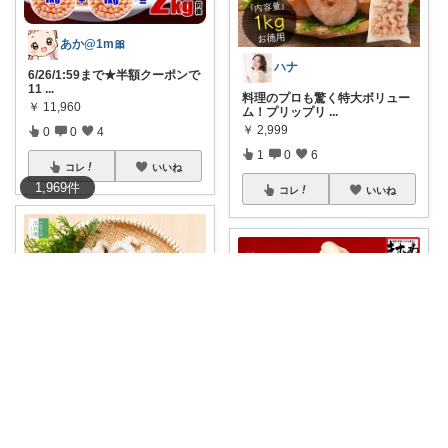
あか@1m🎀
ハナ
6/26/1:59まで★半額クーポンで
11
...
料理のプロも驚く特大ボリュー
￥
11,960
ム！プリップリ
...
￥
2,999
0
0
4
1
0
6
コレ
いいね
1,969
件
コレ
いいね
💎jamlove 身体に優しく
朝咲ひより🌸育児と暮らしのメモ☘️
国産無添加天然芝海老🦐かねな