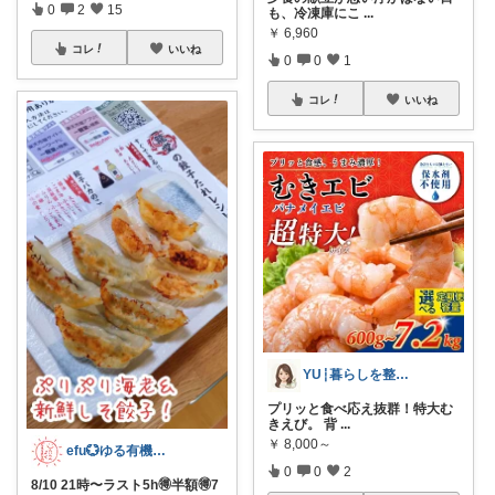
0
2
15
も、冷凍庫にこ
...
￥
6,960
コレ
いいね
0
0
1
コレ
いいね
YU┆暮らしを整えるもの
プリッと食べ応え抜群！特大む
きえび。 背
...
￥
8,000～
efu💮ゆる有機・無添加＆キッズ💮
0
0
2
8/10 21時〜ラスト5h🉐半額🉐7