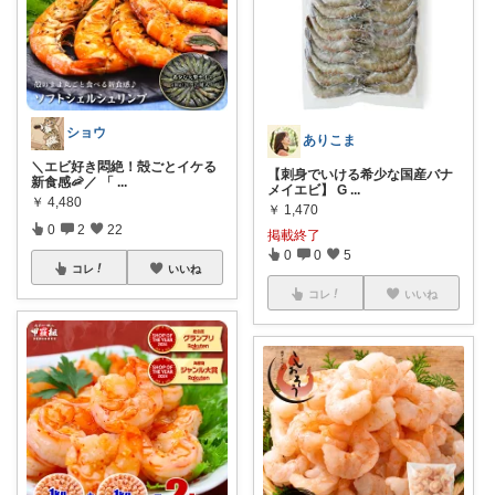
ショウ
ありこま
＼エビ好き悶絶！殻ごとイケる
【刺身でいける希少な国産バナ
新食感🦐／ 「
...
メイエビ】 G
...
￥
4,480
￥
1,470
0
2
22
掲載終了
0
0
5
コレ
いいね
コレ
いいね