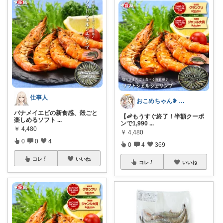
仕事人
おこめちゃん❥ 酒飲み女の食と暮らし🍷
バナメイエビの新食感、殻ごと
【🦐もうすぐ終了！半額クーポ
楽しめるソフト
...
ンで1,990
...
￥
4,480
￥
4,480
0
0
4
0
4
369
コレ
いいね
コレ
いいね