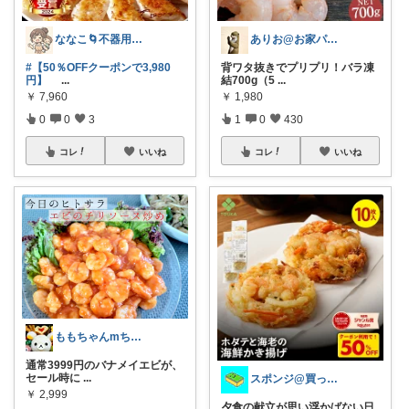
ななこ🌀不器用ママ￤家事＆育児グッズ
ありお@お家パスタ x 楽天ROOM
#【50％OFFクーポンで3,980
背ワタ抜きでプリプリ！バラ凍
円】
...
結700g（5
...
￥
7,960
￥
1,980
0
0
3
1
0
430
コレ
いいね
コレ
いいね
ももちゃんmちゃん
通常3999円のバナメイエビが、
セール時に
...
スポンジ@買ってくれてありがとう！
￥
2,999
夕食の献立が思い浮かばない日