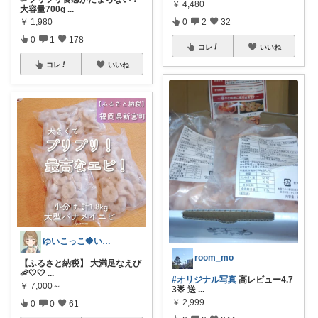
￥
4,480
大容量700g
...
￥
1,980
0
2
32
0
1
178
コレ
いいね
コレ
いいね
ゆいこっこ🍓いつも感謝です*.
room_mo
【ふるさと納税】 大満足なえび
🦐🤍🤍
...
#オリジナル写真
高レビュー4.7
￥
7,000～
3🌟 送
...
￥
2,999
0
0
61