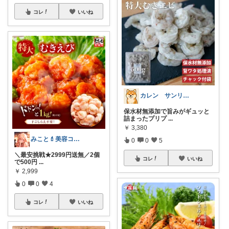
コレ
いいね
カレン サンリオとディズニーが大好き
保水材無添加で旨みがギュッと
詰まったプリプ
...
￥
3,380
みこと💄美容コスメ＆丁寧な暮らし
0
0
5
＼最安挑戦★2999円送無／2個
コレ
いいね
で500円
...
￥
2,999
0
0
4
コレ
いいね