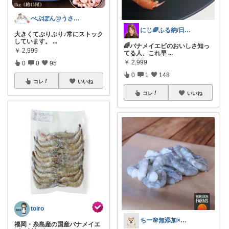
ぺぷぽん@うさぎ♡コメ返休止中
にじ🌈ふる納/日用品 買い回るよ！
大きくてぷりぷり♪常にストック
しています。
...
🌈バナメイエビのおいしさ知っ
￥
2,999
てる人、これ早
...
￥
2,999
0
0
95
0
1
148
コレ
いいね
コレ
いいね
toiro
ちー🌸無添加×時短ごはん
福岡・糸島産の国産バナメイエ