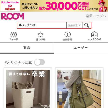
ROOM
楽天トップへ
詳細検索
Feed
見つける
お知らせ
商品
ユーザー
#オリジナル写真