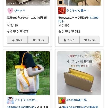
ginny ♡
ろうちゃん🐥✨フォロワー様から購入💖
先着300🏷️50%off→2740円 床
🐥👜2wayバッグ🎒🐹💖
#1.890
...
円ト
...
￥
5,480
￥
1,990
0
0
677
1
1
512
コレ
いいね
コレ
いいね
ミントチョコ🌱いつもありがとう
3R-mam🍎三兄弟母
#P5倍&12%OFFｸｰﾎﾟﾝ
🌱透け感
🍎
#最大40％OFFｸｰﾎﾟﾝ!!長財布