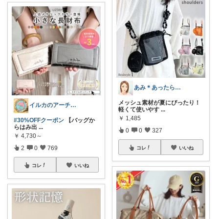
あみ＊あったら便利がたくさん🛒‼️✨
メッシュ素材が夏にぴったり！
イルカのアーチ🐬🌈朝コレ
軽くて使いやす
...
￥
1,485
#30%OFFクーポン
【バッグか
らはみ出
...
0
0
327
￥
4,730～
2
0
769
コレ
いいね
コレ
いいね