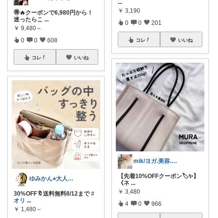
...
￥
3,190
🉐🔥クーポンで6,980円から！
迷ったらこ
...
0
0
201
￥
9,480～
0
0
608
コレ
いいね
コレ
いいね
mik/ヨガ.美容.ファッション𓂃.✿
【先着10%OFFクーポン🏷️✨】
ゆみかん⭐︎大人の暮らし研究室
《ネ
...
￥
3,480
30%OFF🔖送料無料8/12まで
#
オリ
...
4
0
966
￥
1,480～