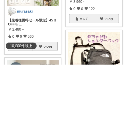
￥
3,960～
0
0
122
murasaki
コレ
いいね
【先着様夏得セール限定】45％
OFF 8/
...
￥
2,480～
0
0
560
10,000
件
以上
コレ
いいね
TTY ig→10tig_09
#オリジナル写真
#𝒯𝒯𝒴🐯ＴᴴᴱＮ
ᴼᴿ
...
￥
8,415
MAIM🍀ig→@maim_419
1
0
110
🌈自立＆丸洗い★bon moment