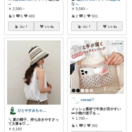
...
な
...
￥
2,580～
￥
5,580～
0
0
493
2
2
501
コレ
いいね
コレ
いいね
cocoa♡
メッシュ素材で中身が見やすい
ひとやすみちゃん＊シンプルひとり暮らし
👀小物の迷子を
...
￥
1,780～
＼ 夏の帽子、持ち歩きやすさっ
て大事☀️🤍
...
1
0
391
￥
6,160