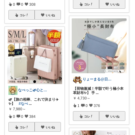
0
0
308
コレ
いいね
コレ
いいね
りょーまる@日用品×ファッション
【荷物激減！半額で叶う極小本
なべっこ🌿心と体を整える暮らし
革財布✨】 手
...
￥
4,730～
🌿【旅の相棒、これで決まり✈️
✨】
#なべ
...
1
0
376
￥
7,980～
0
0
384
コレ
いいね
コレ
いいね