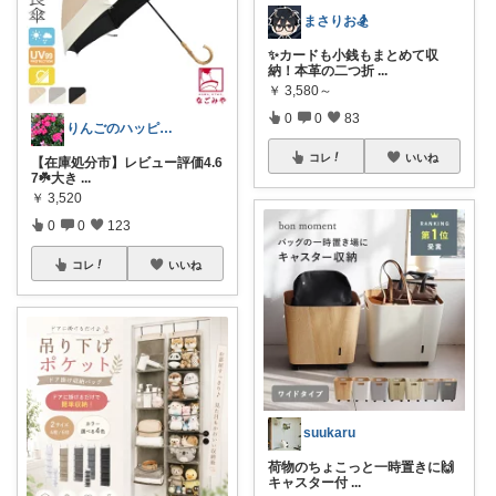
まさりお🏂
✨カードも小銭もまとめて収
納！本革の二つ折
...
￥
3,580～
0
0
83
りんごのハッピールーム🍎ご購入に感謝✨
コレ
いいね
【在庫処分市】レビュー評価4.6
7☘️大き
...
￥
3,520
0
0
123
コレ
いいね
suukaru
荷物のちょこっと一時置きに🙌
キャスター付
...