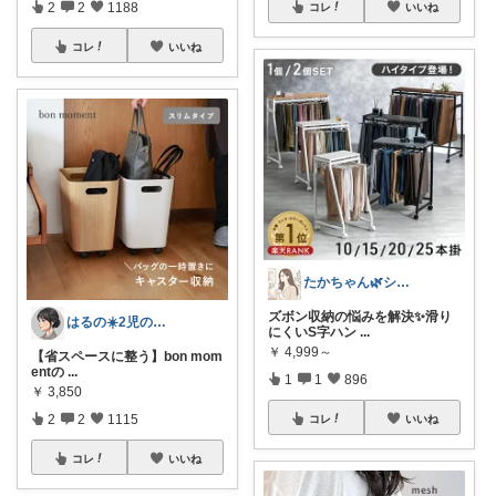
2
2
1188
コレ
いいね
コレ
いいね
たかちゃん🌿シンプルで心地よい暮らし
ズボン収納の悩みを解決✨滑り
はるの☀️2児のママ𓂃◌𓈒𓐍
にくいS字ハン
...
￥
4,999～
【省スペースに整う】bon mom
entの
...
1
1
896
￥
3,850
2
2
1115
コレ
いいね
コレ
いいね