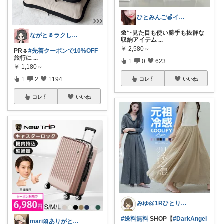
ひとみんご🍎‪インテリア雑貨
🌼*･見た目も使い勝手も抜群な
ながと🌷ラクしてときめく暮らし
収納アイテム
...
￥
2,580～
PR🌷
#先着クーポンで10%OFF
旅行に
...
1
0
623
￥
1,180～
1
2
1194
コレ
いいね
コレ
いいね
みゆ@1Rひとり暮らし
#送料無料
SHOP【
#DarkAngel
mari🎀ありがとうです🥹