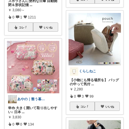
ズボラさんに便利な日傘 自動開
閉＆形状記憶
...
￥
3,080～
0
1
1211
コレ
いいね
くらしねこ
【小物にも帰る場所を】 バッグ
の中って気付
...
￥
2,280
0
3
99
あやの｜整う暮らしROOM
コレ
いいね
🌸👜 大きく開いて取り出しやす
い♪ 日本
...
￥
3,830
0
0
134