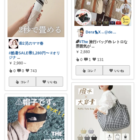
Dera🐤X→@dera_room
🌈
#The
旅行バッグ👜 レトロな
🦋2児のママ春
雰囲気が
...
￥
2,880
#酷暑SALE🉐1,280円〜
#オリ
ジナ
...
0
1
131
￥
2,980～
0
0
743
コレ
いいね
コレ
いいね