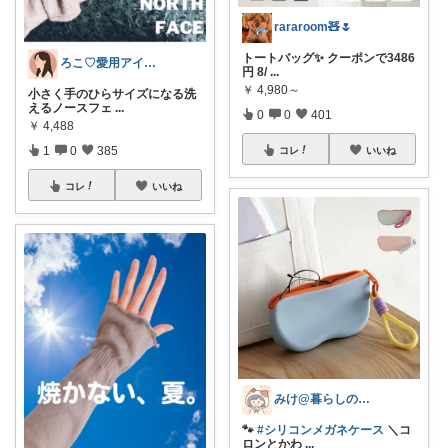
rararoom🧸🌷
トートバッグ✨ クーポンで3486
ろこ♡愛用アイテム❤️
円 8/
...
￥
4,980～
小さく手のひらサイズになる洗
えるノースフェ
...
0
0
401
￥
4,488
1
0
385
コレ
いいね
コレ
いいね
みけ@暮らしのアイテム🫖☕️⁎.
🐾
#シリコンメガネケース
＼コ
ロンとかわ
...