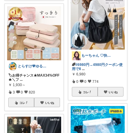
もーちゃん ♡快適生活~旅行大好き🌈✨
🌈
#6980円→4980円クーポン使
とらすけ💙ゆるミニマリストの愛用品
用で8
...
￥
6,980
🏷️お得チャンス★MAX34%OFF
🔥＼フ
...
0
0
774
￥
1,930～
3
0
820
コレ
いいね
コレ
いいね