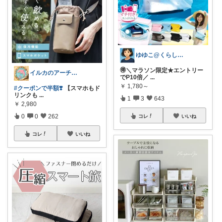
ゆゆこ@くらしを楽に便利に✨
🉐＼マラソン限定★エントリー
イルカのアーチ🐬🌈朝コレ
でP10倍／
...
￥
1,780～
#クーポンで半額❣️
【スマホもド
リンクも
...
1
3
643
￥
2,980
0
0
262
コレ
いいね
コレ
いいね