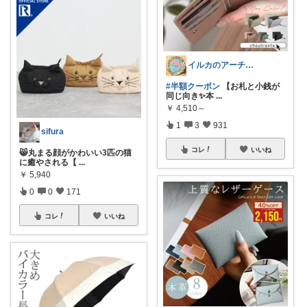
イルカのアーチ🐬🌈朝コレ
#半額クーポン
【お札と小銭が
同じ向き✨本
...
￥
4,510～
1
3
931
sifura
コレ
いいね
😸丸まる顔がかわいい3匹の猫
に癒やされる【
...
￥
5,940
0
0
171
コレ
いいね