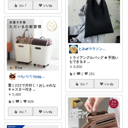
コレ
いいね
とみ🌿マラソン後半戦🔥
トライアングルバッグ ✬ 手洗い
もできるネ
...
￥
8,800
0
1
291
ぺちパパ│hyggeな心意気を大切に🌿
コレ
いいね
置くだけで片付く！おしゃれな
キャスター付き
...
￥
5,480
0
1
609
コレ
いいね