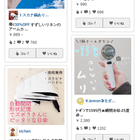
￥
990
4
1
686
トスカナ🤗ありがとうございます💕
コレ
いいね
🉐
#30%OFF
すずしいリネンの
アームカ
...
￥
889～
2
2
760
コレ
いいね
K.lemon🍋モダン+家事楽+🐶
ｸｰﾎﾟﾝで1595円🔥瞬間冷却-25度
🧊
...
￥
2,380
5
1
1202
sichan
コレ
いいね