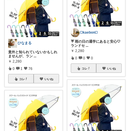
◻️kaebon◻️
☔ 雨の日の通学にあると安心🤍
ひなまる
ランドセ
...
￥
2,280
意外と知られていないかもしれ
ませんが、ラン
...
0
0
0
￥
2,280
0
1
76
コレ
いいね
コレ
いいね