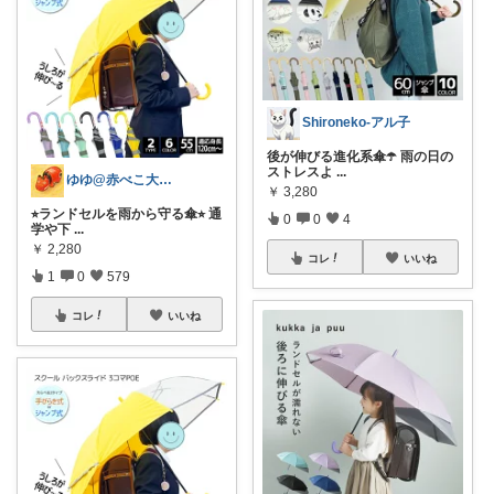
Shironeko-アル子
後が伸びる進化系傘☂️ 雨の日の
ストレスよ
...
ゆゆ@赤べこ大好き
￥
3,280
⭐︎ランドセルを雨から守る傘⭐︎ 通
0
0
4
学や下
...
￥
2,280
コレ
いいね
1
0
579
コレ
いいね