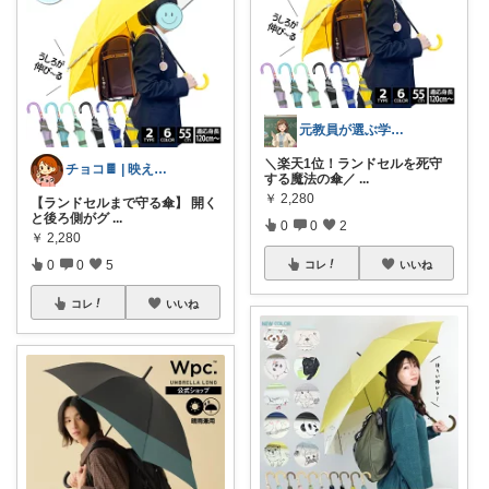
元教員が選ぶ学校＆子育てグッズ
＼楽天1位！ランドセルを死守
チョコ🍫 | 映えよりリアル優先アイテ
する魔法の傘／
...
￥
2,280
【ランドセルまで守る傘】 開く
と後ろ側がグ
...
0
0
2
￥
2,280
0
0
5
コレ
いいね
コレ
いいね