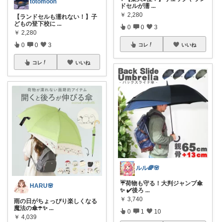
totomoon
ドセルが濡
...
￥
2,280
【ランドセルも濡れない！】子
どもの登下校に
...
0
0
3
￥
2,280
0
0
3
コレ
いいね
コレ
いいね
ルル🌈🌸
☔荷物も守る！大判ジャンプ傘
HARU🌸
✨ ✔️後ろ
...
￥
3,740
雨の日がちょっぴり楽しくなる
魔法の傘☂️✨
...
0
1
10
￥
4,039