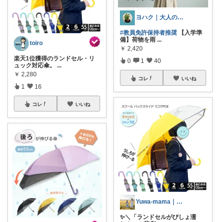
ヨハク｜大人の「失敗しない」新基準
#教員免許保持者推奨
【入学準
備】荷物を雨
...
toiro
￥
2,420
楽天1位獲得のランドセル・リ
0
1
40
ュック対応傘。
...
￥
2,280
コレ
いいね
1
16
コレ
いいね
Yuwa-mama｜家事を楽にする愛用品
✨＼「ランドセルがびしょ濡