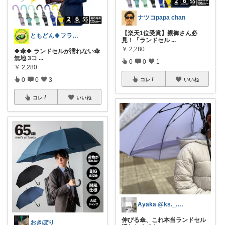
ナツコpapa chan
【楽天1位受賞】親御さん必
ともどん🍀フライパン料理ある暮らし🍳
見！「ランドセル
...
￥
2,280
🍀傘🍀 ランドセルが濡れない傘
無地 3コ
...
0
0
1
￥
2,280
0
0
3
コレ
いいね
コレ
いいね
Ayaka @ks._.myhome
伸びる傘、これ本当ランドセル
おきぽり