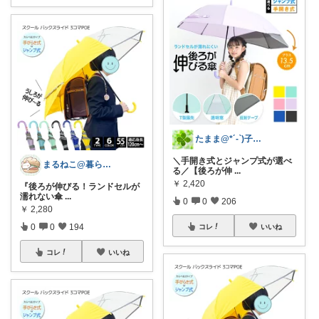
たまま@*´-`)子ども用品/日用品
＼手開き式とジャンプ式が選べ
まるねこ@暮らしと子育て🐈️🌸
る／【後ろが伸
...
￥
2,420
『後ろが伸びる！ランドセルが
濡れない傘
...
0
0
206
￥
2,280
0
0
194
コレ
いいね
コレ
いいね