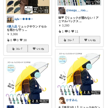
@megu_._room経由購入感謝🙏
🎒☔【リュックが濡れない！ア
𝑙𝑎𝑓𝑖𝑒 ┈ ❁ ❁ ❁ ┈
ニマルバックス
...
￥
3,280
#購入品
リュックやランドセル
を雨から守っ
...
1
0
11
￥
3,366
0
0
38
コレ
いいね
コレ
いいね
かすみん
☂️【楽天1位！】リュックやラン