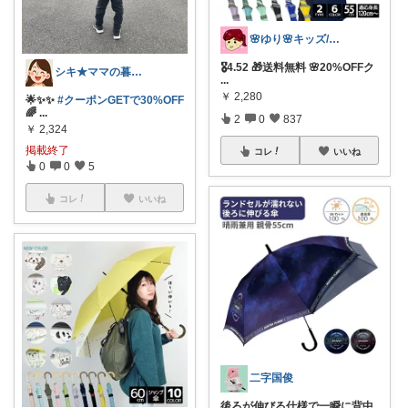
🌸ゆり🌸キッズ/ベビー/スイーツ/猫
🎖️4.52 🎁送料無料 🌸20%OFFク
シキ★ママの暮らし、キッズ
...
￥
2,280
🌟✨✨
#クーポンGETで30%OFF
🌈
...
2
0
837
￥
2,324
掲載終了
コレ
いいね
0
0
5
コレ
いいね
二字国俊
後ろが伸びる仕様で一瞬に背中