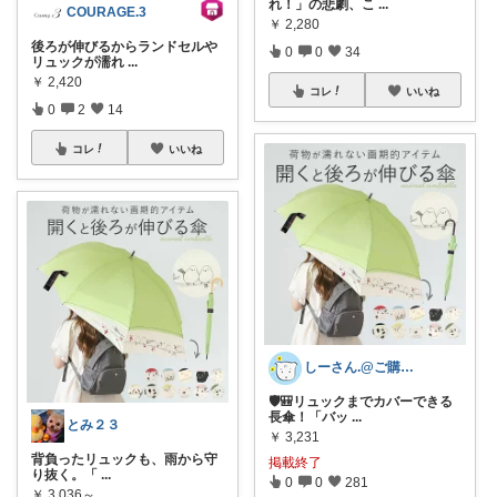
れ！」の悲劇、こ
...
COURAGE.3
￥
2,280
後ろが伸びるからランドセルや
0
0
34
リュックが濡れ
...
￥
2,420
コレ
いいね
0
2
14
コレ
いいね
しーさん.@ご購入、いいねフォロー感謝❗
🛡️🎒リュックまでカバーできる
長傘！「バッ
...
とみ２３
￥
3,231
背負ったリュックも、雨から守
掲載終了
り抜く。 ​「
...
0
0
281
￥
3,036～