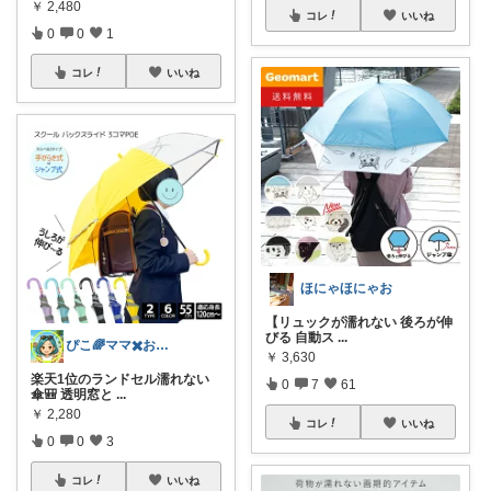
￥
2,480
コレ
いいね
0
0
1
コレ
いいね
ほにゃほにゃお
【リュックが濡れない 後ろが伸
びる 自動ス
...
ぴこ🌈ママ✖️お洒落✖️お得
￥
3,630
楽天1位のランドセル濡れない
0
7
61
傘🎒 透明窓と
...
￥
2,280
コレ
いいね
0
0
3
コレ
いいね