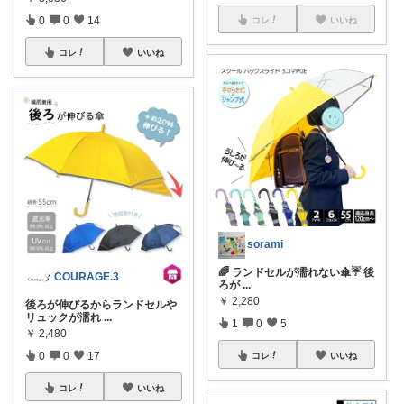
0
0
14
コレ
いいね
コレ
いいね
sorami
🌈 ランドセルが濡れない傘☔️ 後
COURAGE.3
ろが
...
￥
2,280
後ろが伸びるからランドセルや
リュックが濡れ
...
1
0
5
￥
2,480
0
0
17
コレ
いいね
コレ
いいね