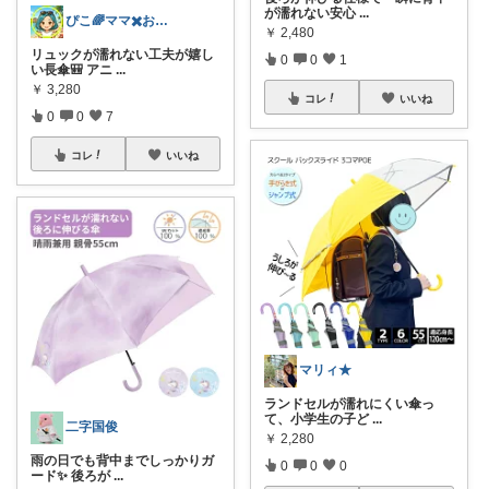
が濡れない安心
...
ぴこ🌈ママ✖️お洒落✖️お得
￥
2,480
リュックが濡れない工夫が嬉し
0
0
1
い長傘🎒 アニ
...
￥
3,280
コレ
いいね
0
0
7
コレ
いいね
マリィ★
ランドセルが濡れにくい傘っ
て、小学生の子ど
...
二字国俊
￥
2,280
雨の日でも背中までしっかりガ
0
0
0
ード✨ 後ろが
...