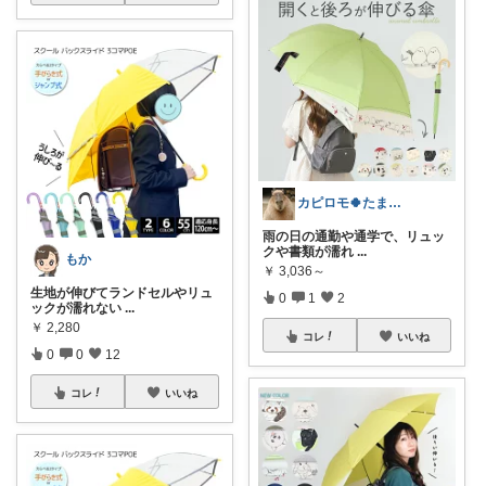
カピロモ🍀たまにくすっと笑えるーむ🐾
雨の日の通勤や通学で、リュッ
クや書類が濡れ
...
もか
￥
3,036～
生地が伸びてランドセルやリュ
0
1
2
ックが濡れない
...
￥
2,280
コレ
いいね
0
0
12
コレ
いいね