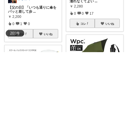
濡れなくてよい
...
￥
2,280
【父の日】「いつも通りに傘を
パッと差して歩
...
0
0
17
￥
2,200
0
1
0
コレ
いいね
201
件
コレ
いいね
Mr.シンポー
【リュックを雨から守り抜く！
えり☆いつもありがとうございます
魔法の拡張傘✨
...
￥
4,620
#Hukuzatsuya
P10倍(4/1
...
￥
2,280
0
0
11
0
0
11