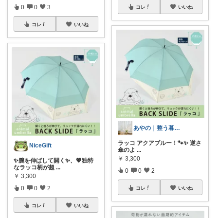
0
0
3
コレ
いいね
コレ
いいね
あやの｜整う暮らしROOM
ラッコ アクアブルー！🐾✨ 逆さ
NiceGift
傘のよ
...
￥
3,300
✨腕を伸ばして開く✨、💖独特
なラッコ柄が超
...
0
0
2
￥
3,300
0
0
2
コレ
いいね
コレ
いいね