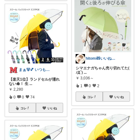
hitomi🧸いいねフォロー感謝💙
シマエナガちゃん売り切れてた(
まぁ🐻💕 いつもありがとう💓
ﾉД`)
...
￥
3,036～
【楽天1位】ランドセルが濡れ
ない傘！ 生
...
1
0
2
￥
2,280
0
0
74
コレ
いいね
コレ
いいね