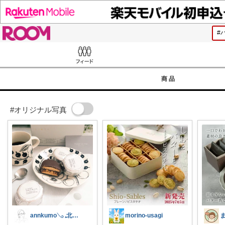
ROOM
Feed
商品
#オリジナル写真
annkumo𓂅 𓈒北欧ゆるミニマル
morino-usagi