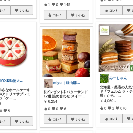
1
0
145
レ
いいね
コレ
コレ
いいね
みーしゃん
RIYO🦎動物大好き女です。
miyu ￤経由購入ありがとうございます
北海道・美瑛の人気
小さなホールケーキ
ド「フェルム ラ・
⁑プレゼント⁑ バターサンド
🍰アトリエサブレミ
瑛」から、
...
12種 詰め合わせ スイー
...
の「ケー
...
￥
4,060～
￥
6,254
8
0
2
670
0
0
6
0
5
コレ
コレ
いいね
レ
いいね