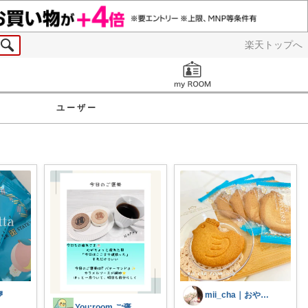
楽天トップへ
お知らせ
ユーザー

mii_cha｜おやつと暮らし🌷
You:room ご褒美スイーツ🧁