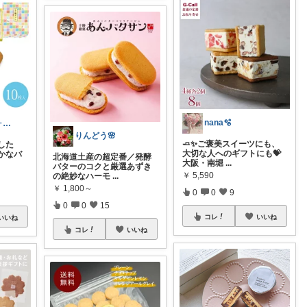
nana🫧
ぬーとん@フォロバ100％
りんどう🌸
🧈✨ご褒美スイーツにも、
した
大切な人へのギフトにも💝
かなバ
北海道土産の超定番／発酵
大阪・南堀
...
バターのコクと厳選あずき
￥
5,590
の絶妙なハーモ
...
￥
1,800～
0
0
9
0
0
15
コレ
いいね
いいね
コレ
いいね