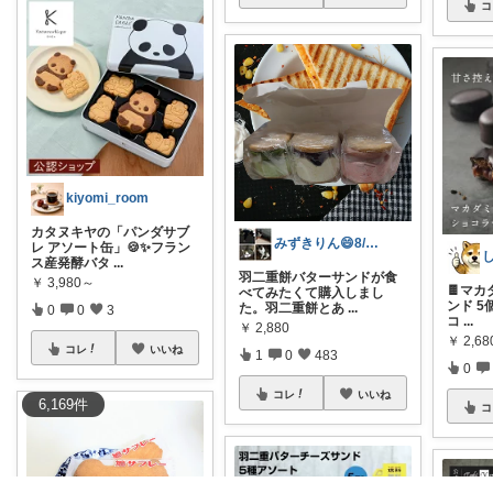
コ
kiyomi_room
カタヌキヤの「パンダサブ
みずきりん😄8/5日お買い上げ感謝
レ アソート缶」🍪✨フラン
ス産発酵バタ
...
羽二重餅バターサンドが食
￥
3,980～
🍫マ
べてみたくて購入しまし
ンド 5
た。羽二重餅とあ
...
0
0
3
コ
...
￥
2,880
￥
2,6
コレ
いいね
1
0
483
0
コレ
いいね
6,169
件
コ