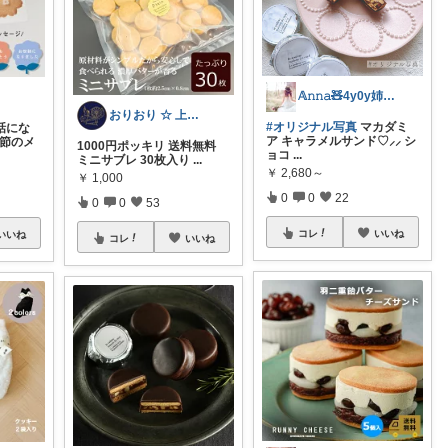
𝔸𝚗𝚗𝚊🧸4y0y姉妹ママ🫧
おりおり ☆ 上限🙏
#オリジナル写真
マカダミ
話にな
ア キャラメルサンド♡⸝⸝ シ
季節のメ
1000円ポッキリ 送料無料
ョコ
...
ミニサブレ 30枚入り
...
￥
2,680～
￥
1,000
0
0
22
0
0
53
コレ
いいね
いいね
コレ
いいね