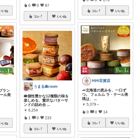
0
0
87
いいね
コレ
いいね
コレ
いいね
HiHi百貨店
うまる🥞room
🧈北海道の恵みを、一口ず
ブラン
つ。 フェルム ラ・テール美
テール美
🪷個性豊かな12種類の味を
瑛は、
...
楽しめる、贅沢なバターサ
￥
5,379～
ンドの詰め合
...
￥
6,254
0
0
14
1
0
233
コレ
いいね
いいね
コレ
いいね