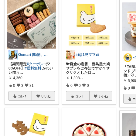
Gomari (動物、ハンドメイド好き)
iri@1児ママ👶
【期間限定
#クーポン
で2
🐦鎌倉の定番、豊島屋の鳩
「TAB
0%OFF】
#送料無料
かわい
サブレをご存知ですか？サ
ンド プ
い猫ち
...
クサクとした口
...
個）🤍
￥
4,360
￥
1,398～
￥
5,90
0
3
81
0
0
0
0
コレ
いいね
コレ
いいね
コ