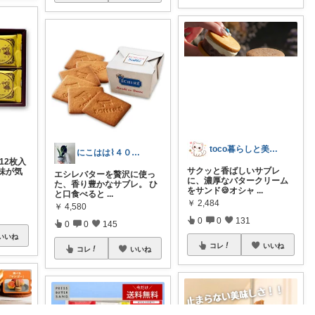
toco暮らしと美容の厳選ROOM
にこはは⌇４０代心地いい暮らし
12枚入
サクッと香ばしいサブレ
味が気
エシレバターを贅沢に使っ
に、濃厚なバタークリーム
た、香り豊かなサブレ。 ひ
をサンド🍪オシャ
...
と口食べると
...
￥
2,484
￥
4,580
0
0
131
0
0
145
いいね
コレ
いいね
コレ
いいね