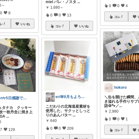
miel パレ・ノスタ
...
80～
0
0
4
￥
1,680～
0
8
0
0
13
コレ
レ
いいね
コレ
いいね
hokoro
eri🌸8月もよろしくお願いします☺️
​＼缶を開けた瞬間、
ren✨5日感謝です♡🤔
き溢れる手作りサブ
語🍪🐾／ ​
...
こだわりの北海道産素材を
ェタナカ クッキー
使用した、サクッとしっと
￥
2,980
一枚一枚丹念に焼き上
りのあんバター
...
GA
...
0
0
1
￥
640
0
0
0
209
7
129
コレ