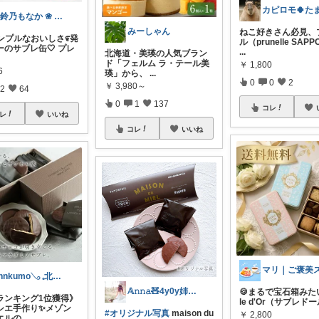
❀鈴乃もなか ❀ 穏やかさを大切に
みーしゃん
ねこ好きさん必見、
 シンプルなおいしさ೯発
ル（prunelle SAP
ーのサブレ缶🤍 プレ
...
北海道・美瑛の人気ブラン
ド「フェルム ラ・テール美
￥
1,800
6
瑛」から、
...
0
0
2
￥
3,980～
2
64
0
1
137
コレ
レ
いいね
コレ
いいね
annkumo𓂅 𓈒北欧ゆるミニマル
𝔸𝚗𝚗𝚊🧸4y0y姉妹ママ🫧
🍪まるで宝石箱みたい
ランキング1位獲得》
le d'Or（サブレド
シエ手作り✨メゾン
#オリジナル写真
maison du
￥
2,800
エルの
...