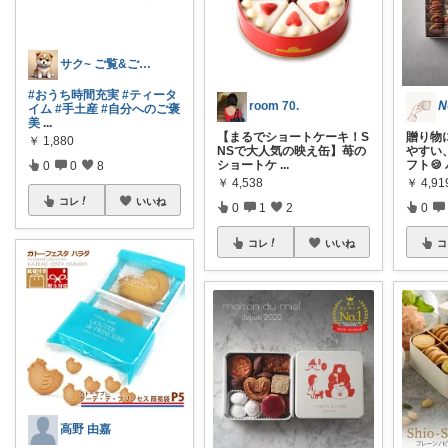
サク~ ご覧&ご購入ありがとうございます
#おうち時間充実
#ティータ
room 70.
イム
#手土産
#自分へのご褒
美
...
【まるでショートケーキ！S
贈り物
￥
1,880
NSで大人気の映え缶】苺の
やすい
ショートケ
...
フト🍪
0
0
8
￥
4,538
￥
4,91
コレ
いいね
0
1
2
0
コレ
いいね
コ
高野 由嘉