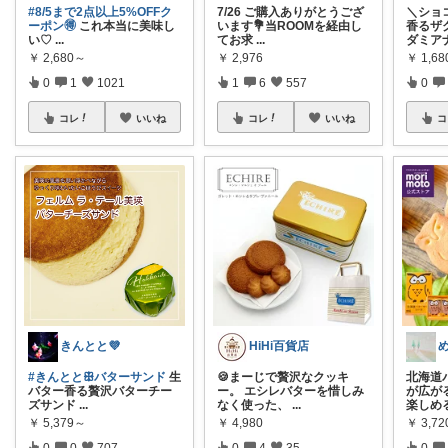
#8/5まで2点以上5%OFFク
7/26 ご購入ありがとうござ
＼ショ
ーポン🉐
これ本当に美味し
います💐当ROOMを経由し
香るザ
い♡
...
てお求
...
ダミア
￥
2,680～
￥
2,976
￥
1,6
0
1
1021
1
6
557
0
コレ
いいね
コレ
いいね
コ
きんとと💜
HiHi百貨店
#きんととꕥバターサンド
生
🍪まーじで贅沢なクッキ
北海道
バター香る贅沢バターチー
ー。 エシレバターを惜しみ
が広が
ズサンド
...
なく使った、
...
楽しめ
￥
5,379～
￥
4,980
￥
3,72
0
0
707
0
4
35
0