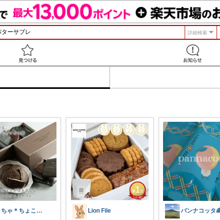
詳細検索
見つける
まちゃ＊ちょこっとご褒美スイーツ×暮らし
Lion File
パンナコッタ