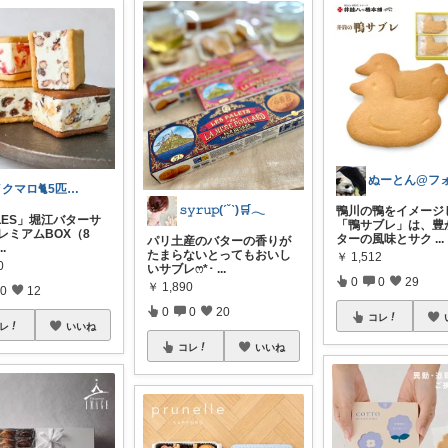
イクマロ🐈5匹の猫とおうちカフェ☕️
𝚜𝚢𝚛𝚞𝚙(ˊ˘ˋ)🛒𓂃
鴨川の鴨をイメージ
LES」堀江バターサ
「鴨サブレ」は、豊
レミアムBOX（8
ターの風味とサク
...
パリ土産のバターの香りが
...
たまらないとってもおいし
￥
1,512
0
いサブレෆ*･
...
0
0
29
￥
1,890
0
12
0
0
20
コレ
レ
いいね
コレ
いいね