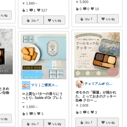
￥
5,900
￥
1,680～
0
0
10
1
1
527
いいね
コレ
いいね
コレ
いいね
チェリアム🌿‬ 心地よい暮らし
マリ｜ご褒美スイーツとおうちカフェ✨
ときめ
🎨モネの「睡蓮」が描かれ
レ缶物
🧈上質なバターの香りにう
た、とっておきのクッキー
っとり♪ Sable d'Or プレミ
缶🪷 クロー
...
...
￥
2,608
￥
1,680～
0
0
3
0
0
3
いいね
コレ
いいね
コレ
いいね