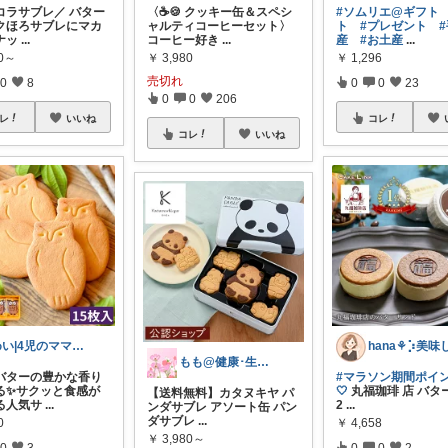
コラサブレ／ バター
〈☕🍪 クッキー缶＆スペシ
#ソムリエ@ギフト
クほろサブレにマカ
ャルティコーヒーセット〉
ト
#プレゼント
ナッ
...
コーヒー好き
...
産
#お土産
...
80～
￥
3,980
￥
1,296
売切れ
0
8
0
0
23
0
0
206
レ
いいね
コレ
コレ
いいね
めい|4児のママおすすめ
もも@健康･生活🌸
バターの豊かな香り
#マラソン期間ポイン
る✨サクッと食感が
🤍
丸福珈琲 店 バタ
【送料無料】カタヌキヤ パ
る人気サ
...
2
...
ンダサブレ アソート缶 パン
ダサブレ
...
0
￥
4,658
￥
3,980～
0
3
0
0
2