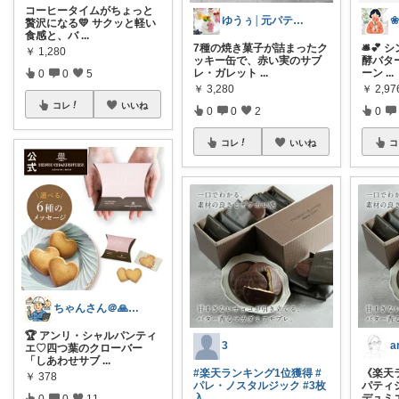
コーヒータイムがちょっと
ゆうぅ│元パティシエ│オススメスイーツ
贅沢になる💛 サクッと軽い
食感と、バ
...
7種の焼き菓子が詰まったク
🛎️
￥
1,280
ッキー缶で、赤い実のサブ
酵バタ
レ・ガレット
...
ーン
...
0
0
5
￥
3,280
￥
2,97
コレ
いいね
0
0
2
0
コレ
いいね
コ
ちゃんさん＠🙏kansya👶1👶0
🏆 アンリ・シャルパンティ
3
エ♡四つ葉のクローバー
「しあわせサブ
...
#楽天ランキング1位獲得
#
《楽天
￥
378
パレ・ノスタルジック
#3枚
パティ
入
...
デュミ
0
0
11