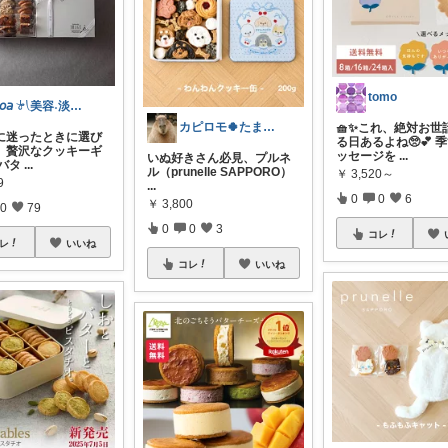
tomo
𝘕𝘰𝘢 𓍯美容˖淡色˖グレージュ
カピロモ🍀たまにくすっと笑えるーむ🐾
🧺✨これ、絶対お世
に迷ったときに選び
る日あるよね🥺💕 
、贅沢なクッキーギ
ッセージを
...
いぬ好きさん必見、プルネ
 バタ
...
ル（prunelle SAPPORO）
￥
3,520～
9
...
0
0
6
￥
3,800
0
79
0
0
3
コレ
レ
いいね
コレ
いいね