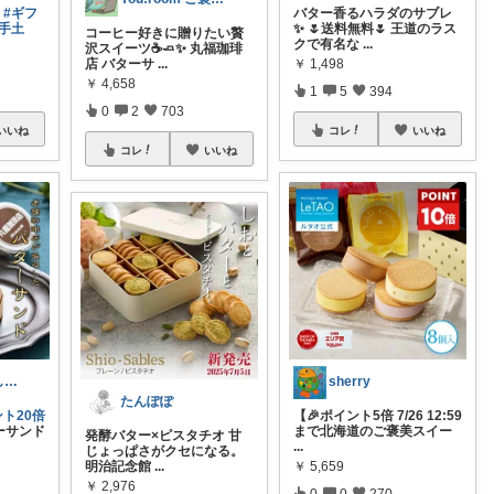
#ギフ
バター香るハラダのサブレ
#手土
✨ 🌷送料無料🌷 王道のラス
コーヒー好きに贈りたい贅
クで有名な
...
沢スイーツ☕🧈✨ 丸福珈琲
店 バターサ
...
￥
1,498
￥
4,658
1
5
394
0
2
703
いいね
コレ
いいね
コレ
いいね
hana‎‎⚘⡱美味しい暮らし🤍𐙚
sherry
たんぽぽ
ト20倍
【🎉ポイント5倍 7/26 12:59
ーサンド
まで北海道のご褒美スイー
発酵バター×ピスタチオ 甘
...
じょっぱさがクセになる。
明治記念館
...
￥
5,659
￥
2,976
0
0
270