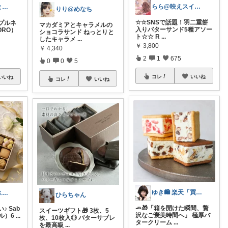
らら@映えスイーツとQOLアップ
カピロモ🍀たまにくすっと笑えるーむ🐾
りり@めなち
☆☆SNSで話題！羽二重餅
プルネ
マカダミアとキャラメルの
入りバターサンド5種アソー
PORO）
ショコラサンド ねっとりと
ト☆☆ R
...
したキャラメ
...
￥
3,800
￥
4,340
2
1
675
0
0
5
コレ
いいね
いいね
コレ
いいね
ゆき🛍️ 楽天「買ってよかった」を厳選
マリ｜ご褒美スイーツとおうちカフェ✨
ひらちゃん
🧈🎁「箱を開けた瞬間、贅
♪ Sab
スイーツギフト🎁 3枚、5
沢なご褒美時間へ」 極厚バ
ール）6
...
枚、10枚入◎ バターサブレ
タークリーム
...
を最高級
...