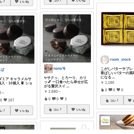
コレ
いいね
レ
いいね
room_stock
nana🫧
こがしバターサブレ 
しば
香ばしいバターの風
になる
...
✨サクッ、とろ〜り、カリ
カダミア キャラメルサ
ッ💕 一口食べたら幸せが広
￥
1,180
個入・10個入 🍫 ショ
がる贅沢スイ
...
0
0
0
￥
2,680～
80～
0
0
3
0
167
コレ
コレ
いいね
レ
いいね