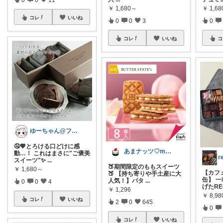
￥
1,680～
￥
1,6
コレ
いいね
0
0
3
0
コレ
いいね
コ
ゆーちゃん@フォロワーさまから購入💕
🤤💖とろける口どけに感
あまナッツ♡mottoお取り寄せスイーツ
動…！ これはまさに"ご褒美
スイーツ"✨
...
🍑期間限定のももスイーツ
￥
1,680～
【カフ
🍑 【持ち寄りや手土産に大
缶】 
人気！】バタ
...
0
0
4
げたRE
￥
1,296
￥
8,98
コレ
いいね
2
0
645
0
コレ
いいね