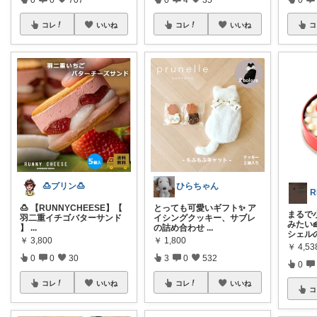
コレ
いいね
コレ
いいね
コ
🍮プリン🍮
ひらちゃん
🍮 【RUNNYCHEESE】【
とっても可愛いギフト✨ ア
まるで
羽二重イチゴバターサンド
イシングクッキー、サブレ
みたい
】
...
の詰め合わせ
...
シェル
￥
3,800
￥
1,800
￥
4,53
0
0
30
3
0
532
0
コレ
いいね
コレ
いいね
コ