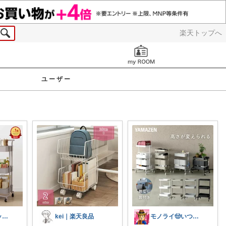
楽天トップへ
お知らせ
ユーザー
ななせ🍳@キッチン雑貨で暮らしラクに
kei｜楽天良品
モノライ🤠いつもありがとうです！