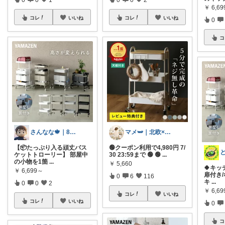
￥
6,6
コレ
いいね
コレ
いいね
0
コ
さんなな🍁｜8月朝コレチャレンジ🌞
マメ🫛｜北欧‪×家事ラク暮らし
【📦たっぷり入る頑丈バス
🟢クーポン利用で4,980円 7/
ケットトローリー】 部屋中
30 23:59まで 🟢 🟢
...
の小物を1箇
...
￥
5,660
🍀キッ
￥
6,699～
扉付き
0
6
116
キ
...
0
0
2
￥
6,6
コレ
いいね
コレ
いいね
0
コ