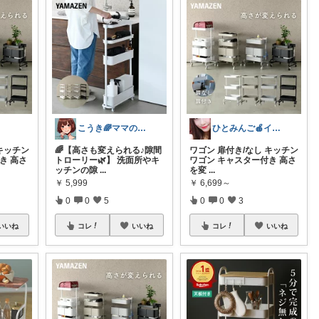
こうき🌈ママの着痩せ服&快適な暮らし
ひとみんご🍎‪インテリア雑貨
 キッチン
🌈【高さも変えられる♪隙間
ワゴン 扉付き/なし キッチン
き 高さ
トローリー🌿】 洗面所やキ
ワゴン キャスター付き 高さ
ッチンの隙
...
を変
...
￥
5,999
￥
6,699～
0
0
5
0
0
3
いいね
コレ
いいね
コレ
いいね