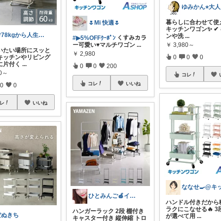
暮らしに合わせて使
🌷Mi 快適🌷
キッチンワゴン✨ ✔
🌸78kgから人生最後のダイエット挑戦
ンや洗
...
#▶︎5%OFFｸｰﾎﾟﾝ
くすみカラ
ー可愛い♥️マルチワゴン
...
￥
3,980～
いたい場所にスッと
￥
2,980
キッチンやリビング
0
0
0
に片付く
...
0
0
200
50～
コレ
コレ
いいね
0
0
レ
いいね
ひとみんご🍎‪インテリア雑貨
ハンドル付きだから
ラクにこなせる🔥 3
ハンガーラック 2段 棚付き
だぬきち
が選べて用
...
キャスター付き 縦伸縮 トロ