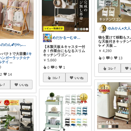
物を置けて移動もス
めだかるーむ＠ありがとうございます。
な天板付きキッチン
みののん🌠(୨୧•͈ᴗ•͈)感謝♡
✨ ✔ 天板
...
【木製天板＆キャスター付
き！作業台にもなるスリム
￥
4,280
コンパクトで大容量
#キ
キッチンワゴン
...
ハンガーラック☆ナ
0
0
13
￥
5,660
ルテイ
...
0
0
0
1
コレ
2
14
コレ
いいね
レ
いいね