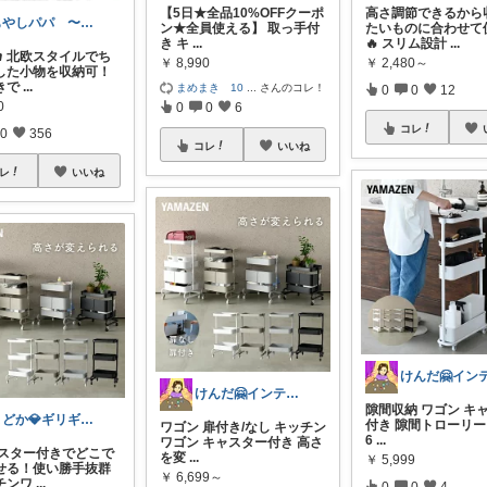
【5日★全品10%OFFクーポ
高さ調節できるから
もやしパパ 〜育児・生活・雑貨〜
ン★全員使える】 取っ手付
たいものに合わせて
き キ
...
🔥 スリム設計
...
𝙤𝙣 北欧スタイルでち
￥
8,990
￥
2,480～
した小物を収納可！
きで
...
まめまき 10
...
さんのコレ！
0
0
12
0
0
0
6
コレ
0
356
コレ
いいね
レ
いいね
けんだ🤗インテリア多め
隙間収納 ワゴン キ
まどか💎ギリギリアラサーOL
付き 隙間トローリー 
ワゴン 扉付き/なし キッチン
6
...
ワゴン キャスター付き 高さ
キャスター付きでどこで
を変
...
￥
5,999
せる！使い勝手抜群
￥
6,699～
チンワ
...
0
0
4