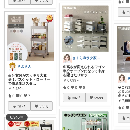
コレ
いいね
0
コ
さくら🌸ラク家事&便利な生活雑貨🏠️
きよさん
🌸高さが変えられるワゴン
半分オープンになって中身
を隠せたりサッ
...
🧺✨ 玄関がスッキリ大変
身！バスケットトローリー
￥
6,699～
で快適生活スタ
...
🌸こ
0
0
0
￥
2,480～
とまと
高さが
0
0
7
コレ
いいね
￥
7,99
コレ
いいね
0
6,946
件
コ