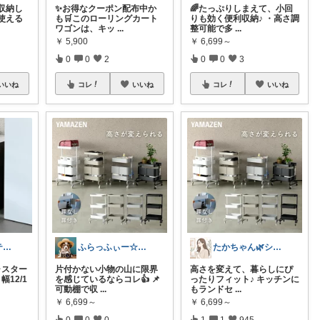
収納し
✨お得なクーポン配布中か
🌈たっぷりしまえて、小回
使える
も🛒このローリングカート
りも効く便利収納♪ ・高さ調
ワゴンは、キッ
...
整可能で多
...
￥
5,900
￥
6,699～
0
0
2
0
0
3
いいね
コレ
いいね
コレ
いいね
けんだ🤗インテリア多め
ふらっふぃー☆ナチュラルな暮らし☆
たかちゃん🌿シンプルで心地よい暮らし
ャスター
片付かない小物の山に限界
高さを変えて、暮らしにぴ
幅12/1
を感じているならコレ👍 📌
ったりフィット♪ キッチンに
可動棚で収
...
もランドセ
...
￥
6,699～
￥
6,699～
0
0
0
1
1
945