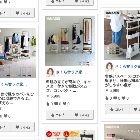
コレ
いいね
0
7
レ
いいね
さくら🌸ラク家事&便利な生活雑貨🏠️
🌸狭いスペースにぴ
収まり、移動も簡単
🌸組み立てが簡単で、キャ
さくら🌸ラク家事&便利な生活雑貨🏠️
がしやすい点が
...
スター付きで移動がスムー
ズ、コンパクト
...
￥
5,999
れ1台で服やカバンをひ
￥
5,999
めに収納できるよ。
0
0
0
変えら
...
0
0
0
9
コレ
コレ
いいね
0
0
レ
いいね