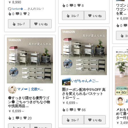
￥
8,990
ワゴン 
0
0
8
lunlun
...
さんのコレ！
ワゴン
を変
...
0
0
2
コレ
いいね
￥
6,6
コレ
いいね
0
コ
いがちゃん🎶ご購入感謝です🎶
マメ🫛｜北欧‪×家事ラク暮らし
🈹クーポン配布中5%OFF 高
さを変えられるバスケット
トローリ
...
🟢すっきり隠せる優秀ワゴ
ン🟢 ごちゃつきがちな小物
￥
6,699～
や洗面用品
...
📌お
0
0
66
￥
6,699～
めて運
ター付
1
0
20
コレ
いいね
￥
3,49