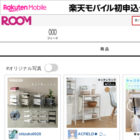
ROOM
Feed
商品
#オリジナル写真
shizuko0026
ACFIELD🍀 ご購入感謝です