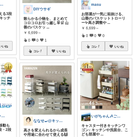
ゆみかん⭐︎大人の暮らし研究室
masu
DIYウサギ
える3段
お部屋が一気に垢抜ける、
 キッチ
山善のバスケットトローリ
散らかる小物を、まとめて
ー✨高さ調整や
...
コロコロお引っ越し🐰🛒 山
善のバスケッ
...
￥
6,699～
￥
6,699～
0
0
0
0
0
1
いいね
コレ
いいね
コレ
いいね
ななせ🍳@キッチン雑貨で暮らしラクに
いがちゃん🎶ご購入感謝です🎶
ななせ🍳@キッチン雑貨で暮らしラクに
移動も
キャスター付きキッチンワ
段・2段
ゴン♪ キッチンや洗面台、こ
高さを変えられるから成長
ども部屋や
...
や用途に合わせて使える🙌