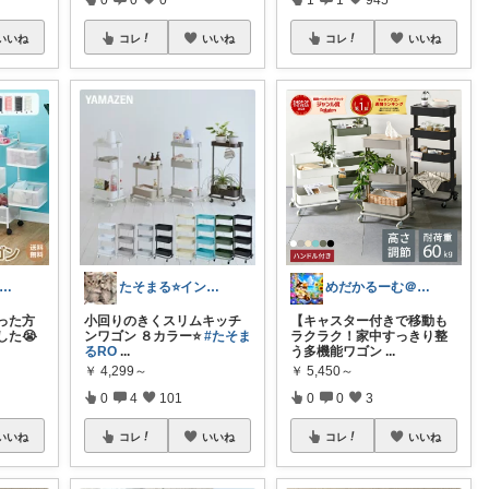
いいね
コレ
いいね
コレ
いいね
うちまる👦🏻5歳ママ♡
たそまる⭐️インテリア雑貨
めだかるーむ＠ありがとうございます。
った方
小回りのきくスリムキッチ
【キャスター付きで移動も
した😭
ンワゴン ８カラー⭐️
#たそま
ラクラク！家中すっきり整
るRO
...
う多機能ワゴン
...
￥
4,299～
￥
5,450～
0
4
101
0
0
3
いいね
コレ
いいね
コレ
いいね