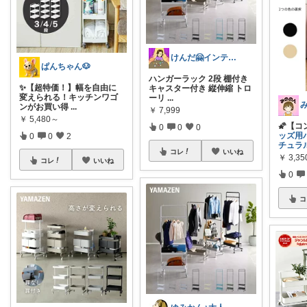
けんだ🤗インテリア多め
ぱんちゃん🐶
ハンガーラック 2段 棚付き
✨【超特価！】幅を自由に
キャスター付き 縦伸縮 トロ
変えられる！キッチンワゴ
ーリ
...
ンがお買い得
...
￥
7,999
￥
5,480～
🌠【
0
0
0
ッズ用
0
0
2
チュラ
コレ
いいね
￥
3,35
コレ
いいね
0
コ