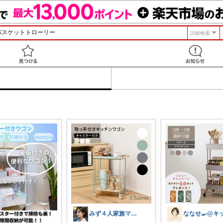
詳細検索
見つける
みず４人家族ママ★３０代子育て奮闘中🙆