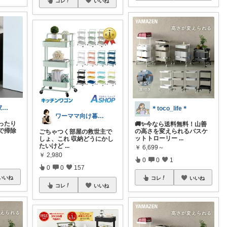
コレ
いいね
さくら🌸ラク家事&便利な生活雑貨🏠️
＊toco_life＊
ワーママ向け暮らしの便利グッズROOM
ったり
🚚✨今なら送料無料！山善
で掃除
の高さを変えられるバスケ
ごちゃつく部屋の救世主で
ットトローリー
...
しょ、これ 収納どうにかし
たいけど
...
￥
6,699～
￥
2,980
0
0
1
0
0
157
いいね
コレ
いいね
コレ
いいね