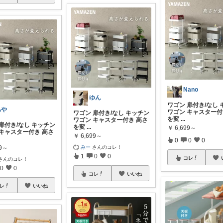
Nano
ゆん
ワゴン 扉付き/なし
あや
ワゴン キャスター付
ワゴン 扉付き/なし キッチン
を変
...
ワゴン キャスター付き 高さ
扉付き/なし キッチン
を変
...
￥
6,699～
 キャスター付き 高さ
￥
6,699～
0
0
0
みー
さんのコレ！
99～
1
0
0
コレ
さんのコレ！
0
0
コレ
いいね
レ
いいね