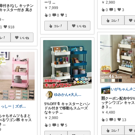
ーリ
...
￥
2,980
扉付き/なし キッチン
￥
7,999
 キャスター付き 高さ
0
1
3
0
0
1
99～
コレ
コレ
いいね
1
918
レ
いいね
ゆみかん⭐︎大人の暮らし研究室
🈹クーポン配布中5%
ッチンワゴン キャ
5%OFF🔖 キャスターとハン
よっしー｜ズボラでもおしゃれに整えたい
き 3
...
ドル付きで移動もスムーズ
なキッチ
...
￥
4,480
もちゃもオムツもまと
￥
2,980
べるワゴン🧸 キャス
0
0
13
き
...
0
0
5
9
コレ