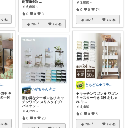
耐荷重60k
...
￥
3,980～
￥
6,699～
0
0
74
0
0
3
いいね
コレ
いいね
コレ
いいね
いがちゃん🎶ご購入感謝です🎶
ともどん🍀フライパン料理ある暮らし🍳
いがちゃん🎶ご購入感謝です🎶
OFF キ
🍀キッチンワゴン🍀 ワゴン
スター付
キャスター付き 3段 おしゃ
🈹お得なクーポンあり キッ
れ キ
...
チンワゴン スリムタイプ♪
バスケッ
...
￥
4,480
￥
4,299～
0
0
5
0
0
23
いいね
コレ
いいね