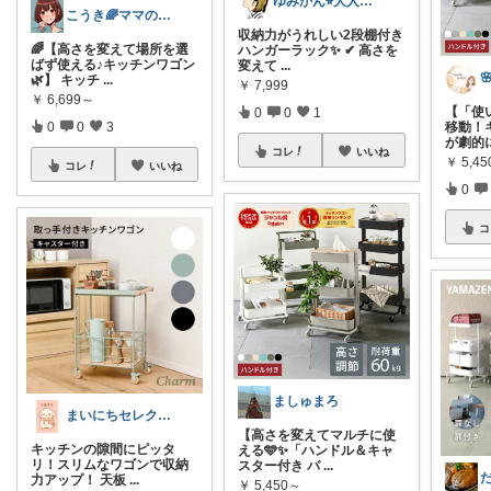
ゆみかん⭐︎大人の暮らし研究室
こうき🌈ママの着痩せ服&快適な暮らし
収納力がうれしい2段棚付き
🌈【高さを変えて場所を選
ハンガーラック✨ ✔ 高さを
ばず使える♪キッチンワゴン
変えて
...
🌿】 キッチ
...
￥
7,999
￥
6,699～
【「使
0
0
1
移動！
0
0
3
が劇的
コレ
いいね
￥
5,4
コレ
いいね
0
コ
ましゅまろ
まいにちセレクトdays
【高さを変えてマルチに使
キッチンの隙間にピッタ
える🩵✨「ハンドル＆キャ
リ！スリムなワゴンで収納
スター付き バ
...
力アップ！ 天板
...
￥
5,450～