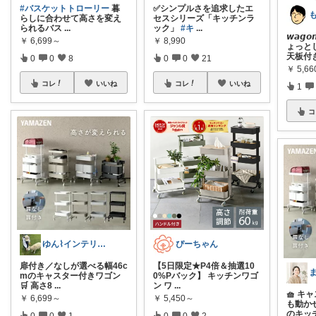
#バスケットトローリー
暮
✅シンプルさを追求したエ
らしに合わせて高さを変え
セスシリーズ「キッチンラ
られるバス
...
ック」
#キ
...
𝙬𝙖
￥
6,699～
￥
8,990
ょっと
天板付
0
0
8
0
0
21
￥
5,66
コレ
いいね
コレ
いいね
1
コ
ゆん⌇インテリアと生活雑貨がメイン🧸
ぴーちゃん
扉付き／なしが選べる幅46c
【5日限定★P4倍＆抽選10
mのキャスター付きワゴン
0%Pバック】 キッチンワゴ
🛒 高さ8
...
ン ワ
...
🧺 
￥
6,699～
￥
5,450～
も動か
のキッ
0
0
1
0
0
2