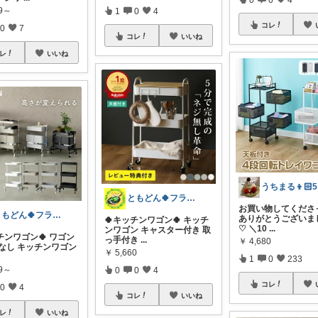
99～
1
0
4
コレ
0
7
コレ
いいね
レ
いいね
ともどん🍀フライパン料理ある暮らし🍳
お買い物してくださ
ともどん🍀フライパン料理ある暮らし🍳
ありがとうございま
🍀キッチンワゴン🍀 キッチ
♡ ＼10
...
ンワゴン キャスター付き 取
チンワゴン🍀 ワゴン
っ手付き
...
￥
4,680
/なし キッチンワゴン
￥
5,660
1
0
233
99～
0
0
4
コレ
0
4
コレ
いいね
レ
いいね