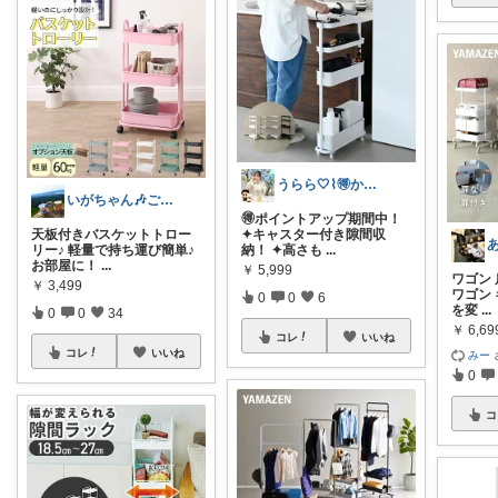
うらら🤍⌇🉐かわいい暮らし
いがちゃん🎶ご購入感謝です🎶
🉐ポイントアップ期間中！
天板付きバスケットトロー
✦キャスター付き隙間収
リー♪ 軽量で持ち運び簡単♪
納！ ✦高さも
...
お部屋に！
...
￥
5,999
ワゴン 
￥
3,499
ワゴン
0
0
6
を変
...
0
0
34
￥
6,6
コレ
いいね
コレ
いいね
みー
0
コ