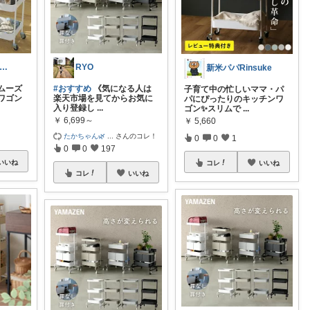
ゆみかん⭐︎大人の暮らし研究室
RYO
新米パパRinsuke
ムーズ
#おすすめ
《気になる人は
子育て中の忙しいママ・パ
ワゴン
楽天市場を見てからお気に
パにぴったりのキッチンワ
入り登録し
...
ゴン✨スリムで
...
￥
6,699～
￥
5,660
たかちゃん🌿
...
さんのコレ！
0
0
1
0
0
197
いいね
コレ
いいね
コレ
いいね