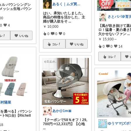
あるく｜ムダ買い減らす人
ェル バウンシングシ
 メッシュ生地 バウン
はい、承知いたしました。
さとパパ＠育
商品の特徴を活かした、主
00
婦が購入欲をそ
...
0
4
【風が吹き抜けて蒸
￥
10,000
ロ！猛暑・夏の暑さ
欠かせないファン
...
0
0
0
レ
いいね
￥
15,930～
コレ
いいね
0
0
14
コレ
西村陽菜
あか@1m🎀
類を選べる】バウンシ
N(1台)【Richell
【クーポンで58％オフ！29,
700円⇒12,331円】【心地
18
...