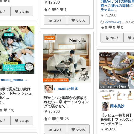
0
0
#寝かしつけの時短革
￥
12,980
抱っこ疲れの毎日に
ラ✨
#エ
...
0
0
1
レ
いいね
￥
71,500
コレ
いいね
みののん🌠(
...
さん
0
0
0
コレ
✿ moco_mama_life ✿
s_mama⭐︎育児
内蔵で風を送り続け
シート🌬️ メッシュ
熱と
...
寝かしつけ地獄から解放さ
れたい…😭 オートスウィン
00～
岡本美沙
グで寝かせて
...
0
770
￥
85,800
【レビュー特典付】
0
0
25
販売店】ファルスカ
レ
いいね
ールチェア
...
￥
45,650
コレ
いいね