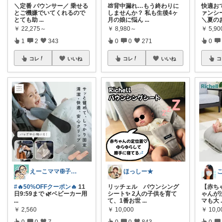
＼定番 バウンサー／ 乗せる
💩背中漏れ…もう終わりに
快適お
とご機嫌でいてくれるので
しませんか？ 私も生後4ヶ
ァンシー
とても助
...
月の娘に悩ん
...
＼夏の
￥
22,275～
￥
8,980～
￥
5,9
1
2
343
0
0
271
0
コレ
いいね
コレ
いいね
コ
えーこママꕥ子供達と夏を楽しむぞ☀️
ほっしー★
#🔥50%OFFクーポン🔥
11
リッチェル バウンシング
【赤ち
日9:59まで 🌿ベビーカー用
シート✨ 2人の子供を育て
ゃんが
...
て、1番お世
...
マも大
￥
2,560
￥
10,000
￥
10,0
0
0
7
0
0
843
0