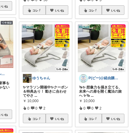
いいね
コレ
いいね
コレ
いいね
かずのシンプル生活｜一生モノに出会う場所
ゆうちゃん
P(ピー)@経由購入します！
家事を
ゃない
✨マラソン開催中✨クーポン
🦄✨ 想像力を掻き立てる、
＆特典あり！ 動きに合わせ
未来への扉を開く魔法の旅
てやさ
...
へ ✨🦄
...
￥
10,000
￥
10,000
0
0
2
0
0
2
いいね
コレ
いいね
コレ
いいね