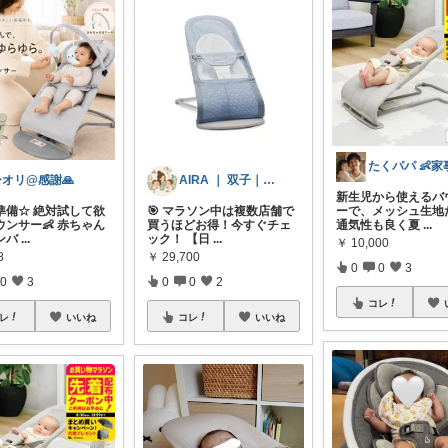
シオリ@感謝🙏
AIRA ｜ 双子｜育児&家事｜元保育士
新生児から使えるバ
準備☆ 絶対試して欲
🎯 マラソン中は複数店舗で
ーで、メッシュ生地
ウンサー👶 赤ちゃん
買うほどお得！今すぐチェ
通気性も良く夏
...
ンバ
...
ック！ 【日
...
￥
10,000
8
￥
29,700
0
0
3
0
3
0
0
2
コレ
レ
いいね
コレ
いいね