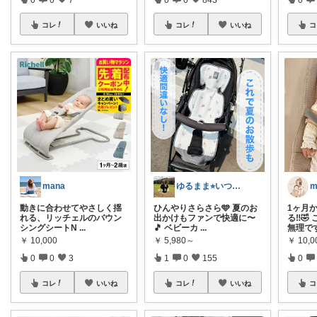
コレ
いいね
コレ
いいね
コ
mana
ゆるまま⭐︎いつもありがとうございます✨
動きに合わせてやさしく揺
ひんやりさらさら🩵 夏のお
1ヶ月
れる、リッチェルのバウン
出かけもファンで快適に〜
る‼️
シングシートN
...
🎵 ベビーカ
...
無理です
￥
10,000
￥
5,980～
￥
10,0
0
0
3
1
0
155
0
コレ
いいね
コレ
いいね
コ