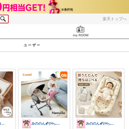
楽天トップへ
お知らせ
ユーザー
じゅにママ🐰🎀2yboyワーママ
みののん🌠(୨୧•͈ᴗ•͈)感謝♡
みののん🌠(୨୧•͈ᴗ•͈)感謝♡