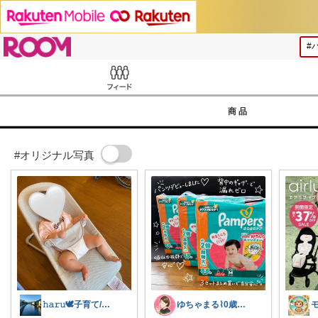
ROOM
Feed
商品
#オリジナル写真
𝚑𝚊𝚛𝚞🕊️子育て/暮らし
ゆちゃまる⌇ 0歳ベビーとママ楽グッズ