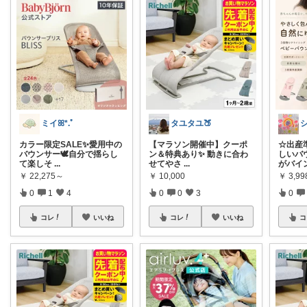
ミイꕤ*.ﾟ
タユタユ🍑
カラー限定SALE✨愛用中の
【マラソン開催中】クーポ
☆出産
バウンサー🕊️自分で揺らし
ン＆特典あり✨ 動きに合わ
しいバ
て楽しそ
...
せてやさ
...
がバイ
￥
22,275～
￥
10,000
￥
3,99
0
1
4
0
0
3
0
コレ
いいね
コレ
いいね
コ