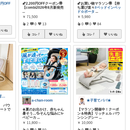
0円OFF
🌠2.200円OFFクーポン🉐
🌠お買い物マラソン🉐 【持
【combi2026年8月新発売
ち運び楽々
#ベッドインベッ
...
ド☆ポータ
...
￥
71,500
￥
5,980
2
0
13
0
0
84
いいね
コレ
いいね
コレ
いいね
moo.nmama|育児をラクに♡
a-chan-room
★子育てパパ★
方 バウ
シートで
☀️夏のお出かけ、赤ちゃん
【マラソン開催中！クーポ
暑そう…💦そんな悩みに✨
ン＆特典】リッチェル バウ
ベビーカ
...
ンシングシー
...
￥
11,800～
￥
10,000
0
0
50
0
0
3