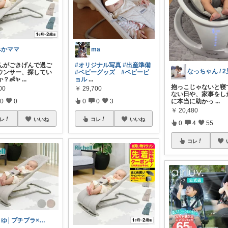
みかママ
ma
んがごきげんで過ご
#オリジナル写真
#出産準備
ウンサー、探してい
#ベビーグッズ
#ベビービ
？👶✨
...
ョル
...
抱っこじゃないと寝
00
￥
29,700
ない日や、家事をし
に本当に助かっ
...
0
0
0
0
3
￥
20,480
レ
いいね
コレ
いいね
0
4
55
コレ
まゆ│プチプラ×ご褒美スイーツ