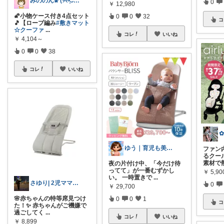
みののん🌠(୨୧•͈ᴗ•͈)感謝♡
0
￥
12,980
🌠小物ケース付き4点セット
0
0
32
コ
🎵【ロープ編み
#敷きマット
☆クーファ
...
コレ
いいね
￥
4,104～
0
0
38
コレ
いいね
ゆう｜育児も美容も叶う厳選アイテム
ファン
るクール
素材で
夜の片付け中、「今だけ待
ってて」が一番むずかし
￥
5,9
い。 一時置きで
...
さゆり| 2児ママお買い物メモ🧸
0
￥
29,700
🌸赤ちゃんの特等席見つけ
0
0
1
コ
た！✨ 赤ちゃんがご機嫌で
過ごしてく
...
コレ
いいね
￥
8,899