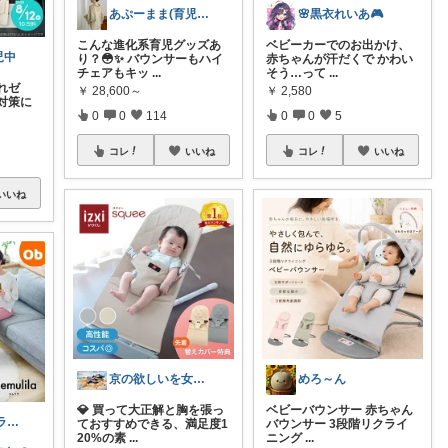
あぷーまま(育児グッズ×ママグッズ)
🌸黒衣れいあ🎮
こんな進化系育児グッズあ
ベビーカーでのお出かけ、
児中
り？😳✨ バウンサーもハイ
赤ちゃんが汗だくで かわい
チェアもキッ
...
そう…って
...
れゼ
￥
28,600～
￥
2,580
対策に
0
0
114
0
0
5
コレ
いいね
コレ
いいね
いいね
京の欲しいを女性に向けて
めろ～ん
💎 買って大正解と胸を張っ
ベビーバウンサー 赤ちゃん
ゆうママ|ズボラ主婦|☺️
ておすすめできる、満足度1
バウンサー 3段階リクライ
20%の素
...
ニング
...