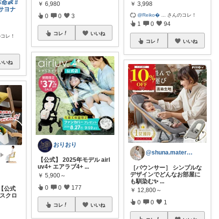
命👶
#
￥
6,980
￥
3,998
サヨナ
@Reiko
...
さんのコレ！
0
0
3
1
0
94
コレ
いいね
のコレ！
コレ
いいね
いいね
おりおり
@shuna.maternity_
【公式】 2025年モデル airl
uv4+ エアラブ4+
...
［バウンサー］ シンプルな
デザインでどんなお部屋に
￥
5,900～
も馴染む✨
...
0
0
177
【公式
￥
12,800～
 スクロ
0
0
1
コレ
いいね