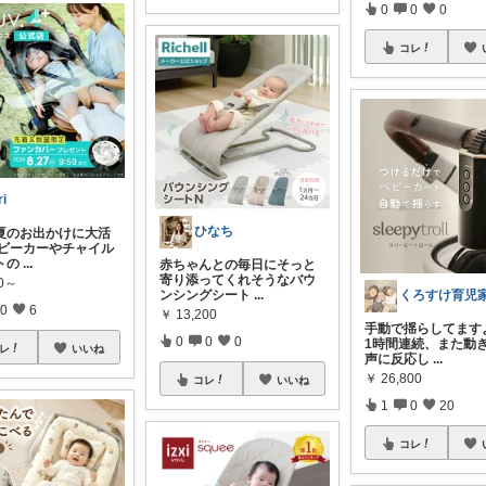
0
0
0
コレ
ri
ひなち
い夏のお出かけに大活
ベビーカーやチャイル
トの
...
赤ちゃんとの毎日にそっと
寄り添ってくれそうなバウ
00～
ンシングシート
...
0
6
￥
13,200
手動で揺らしてますよ
0
0
0
1時間連続、また動
レ
いいね
声に反応し
...
￥
26,800
コレ
いいね
1
0
20
コレ