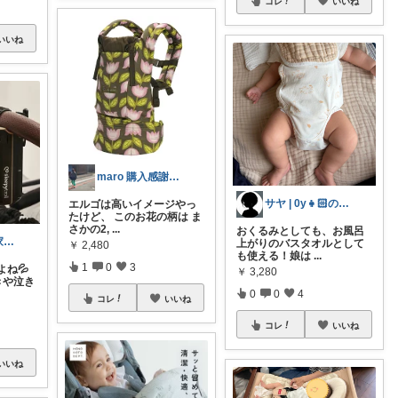
コレ
いいね
いいね
maro 購入感謝です🥰
サヤ | 0y👧🏻のいる暮らし
エルゴは高いイメージやっ
たけど、 このお花の柄は ま
さかの2,
...
おくるみとしても、お風呂
くろすけ育児家事room👦👧👶🐈
上がりのバスタオルとして
￥
2,480
も使える！娘は
...
1
0
3
ね💦
￥
3,280
きや泣き
0
0
4
コレ
いいね
コレ
いいね
いいね