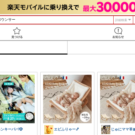
詳細検索
見つける
モンキーパパ🐵
エビふりゃー🍤