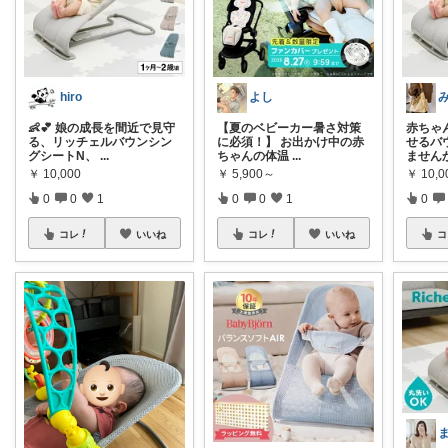
hiro
よし
👶💕 娘の成長を間近で見守
【夏のベビーカー暑さ対策
赤ちゃ
る、リッチェルバウンシン
に必須！】 お出かけ中の赤
せるバ
グシートN、
...
ちゃんの体温
...
ませんか
￥
10,000
￥
5,900～
￥
10,0
0
0
1
0
0
1
0
コレ
いいね
コレ
いいね
コ