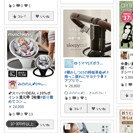
0
0
1
コレ
いいね
ri
ゆうママ|ズボラ主婦|☺️
🌞暑
躍！ 
ドシー
#寝かしつけの時短革命👶
#
抱っこ疲れにサヨナラ🤱
#
￥
5,9
アプリで
...
みののん🌠(୨୧•͈ᴗ•͈)感謝♡
0
￥
26,800
みののん🌠(
...
さんのコレ！
🌠スーパーDEAL＋10%ポ
コ
イント還元🉐【軽量
#折り畳
0
0
1
めてコン
...
￥
24,000
コレ
いいね
0
0
13
10,000
件
以上
コレ
いいね