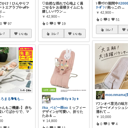
でかけ！ひんやりフ
♡自然な揺れで心地よく過
\ 🉐ﾏﾗｿﾝ期間中
#200
トエアラブ4+👶✨ ​
ごせる✨ お昼寝タイムにも
ｸｰﾎﾟﾝ
/ 抱っこの
...
お
...
嬉しいバウン
...
￥
42,900～
00～
￥
42,900～
0
0
51
0
97
0
0
19
コレ
レ
いいね
コレ
いいね
ころまる🐕🐈もふもふ愛好家💓
Кanon🌸4y👧3y👦
\ワンオペ育児の味
ゃんもご機嫌♪】 赤ち
#ka_ベビー🧸oo
ミッフィー
ンサー/ ✔︎メッシュ
泣いてばかりで、マ
デザインが可愛い、折りた
濡れて
...
...
たみ＆
...
￥
10,000
00
￥
14,800
0
0
4
0
5
0
0
11