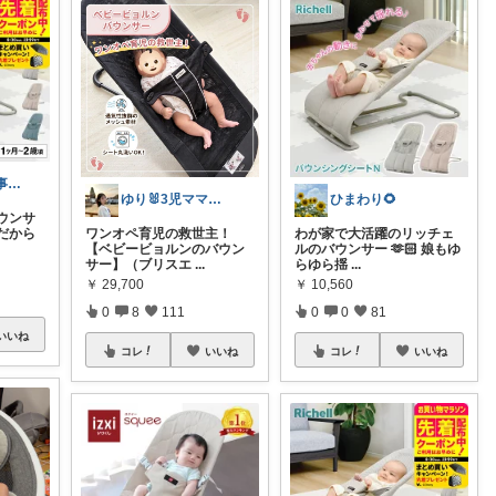
たくパパ 👶家事育児奮闘中🧺
ゆり🐰3児ママの育児・家事・便利グッズ
ひまわり🌻
ウンサ
だから
ワンオペ育児の救世主！
わが家で大活躍のリッチェ
【ベビービョルンのバウン
ルのバウンサー 🫶🏻 娘もゆ
サー】（ブリスエ
...
らゆら揺
...
￥
29,700
￥
10,560
0
8
111
0
0
81
いいね
コレ
いいね
コレ
いいね