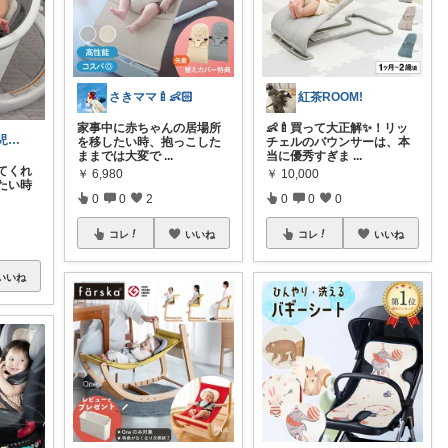
さきママ🍼👶🏻
紅茶ROOM!
家事中に赤ちゃんの居場所
👶🍼買って大正解✨！リッ
なっちゃん / 2児ママ‎🤍
を移したい時、抱っこした
チェルのバウンサーは、本
ままでは大変で
...
当に優秀すぎま
...
てくれ
￥
6,980
￥
10,000
たい時
0
0
2
0
0
0
コレ
いいね
コレ
いいね
いいね