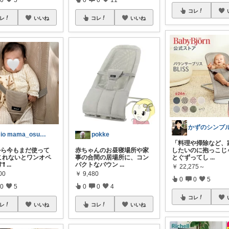
コレ
レ
いいね
コレ
いいね
mio mama_osusume
pokke
​「料理や掃除など、
から今もまだ使って
赤ちゃんのお昼寝場所や家
したいのに抱っこじ
 これないとワンオペ
事の合間の居場所に、コン
とぐずってし
...
❗
...
パクトなバウン
...
￥
22,275～
00
￥
9,480
0
0
5
0
5
0
0
4
コレ
レ
いいね
コレ
いいね