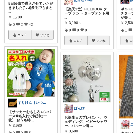
あか@1m🎀
5日経由で購入させていただ
きました(* . .))多毛でもまと
【楽天1位】FIELDOOR タ
🏕️✨ 
...
ープ テント タープテント用
チター
￥
1,780
...
が登
...
￥
3,190～
￥
2,5
0
2
42
0
0
0
1
コレ
いいね
コレ
いいね
コ
すりけん【いつもありがとう😊】
ばんび
【サッカーおもしろロンパ
ース⚽名入れで特別な一
お誕生日のプレゼント、ウ
枚】 おうち時
...
ェディング、ベビーシャワ
￥
3,980
ー、バルーン電
...
￥
3,600
0
0
5