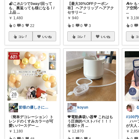
🍎\これ1つで3way!回って
【最大30%OFFクーポン
⛺✨ 
も、裏返っても様になる！/
有】 ヘアクリップ ヘアアク
ア空間へ
上品
...
セサリー
...
...
￥
1,480
￥
940
￥
3,1
0
0
22
0
0
3
0
コレ
いいね
コレ
いいね
コ
皆様の優しさに感謝です✨happyミルク
koyun
る
〈簡単デコレーション〉ト
🤎電動鼻吸い器🤎 これはも
#100
レンドのくすみカラーが可
う圧倒的ベストバイ！！！
ハーフ
愛いバースデー
...
生後2ヶ月
...
が大人
￥
1,180
￥
12,870
￥
2,85
0
0
48
0
0
4
0