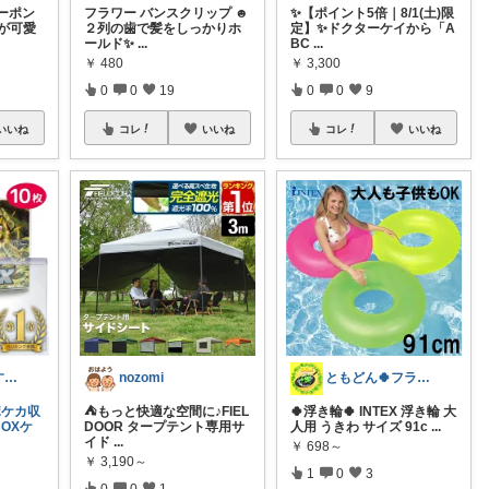
クーポン
フラワー バンスクリップ ☻
✨【ポイント5倍｜8/1(土)限
が可愛
２列の歯で髪をしっかりホ
定】✨ドクターケイから「A
ールド✨
...
BC
...
￥
480
￥
3,300
0
0
19
0
0
9
いいね
コレ
いいね
コレ
いいね
ぬまちょ@おすすめ紹介マン
nozomi
ともどん🍀フライパン料理ある暮らし🍳
ポケカ収
⛺もっと快適な空間に♪FIEL
🍀浮き輪🍀 INTEX 浮き輪 大
BOXケ
DOOR タープテント専用サ
人用 うきわ サイズ 91c
...
イド
...
￥
698～
￥
3,190～
1
0
3
0
0
1