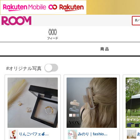
ROOM
Feed
商品
#オリジナル写真
りんごパフェ🍎コスメ×アクセ×アパレル
みのり｜fashion暮らしꕤ︎︎·͜·