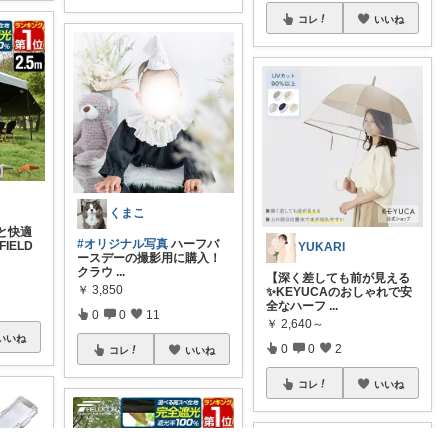
コレ
いいね
くまこ
と快適
#オリジナル写真
ハーフバ
IELD
YUKARI
ースデーの撮影用に購入！
クラウ
...
【深く差しても前が見える
￥
3,850
✨KEYUCAのおしゃれで安
全なハーフ
...
0
0
11
￥
2,640～
いいね
0
0
2
コレ
いいね
コレ
いいね