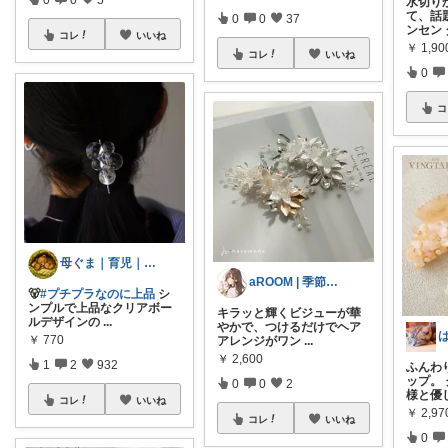
水切り
て、話
0
0
37
ンセン
コレ
いいね
￥
1,90
コレ
いいね
0
コ
母ぐま｜育児｜シンプルライフ｜朝コレ
aROOM | 季節と贈り物のある暮らし
🐻
#プチプラなのに上品
シ
ンプルで上品なクリアボー
キラッと輝くビジューが華
ルデザインの
...
やかで、つけるだけでヘア
￥
770
アレンジがワン
...
￥
2,600
1
2
932
ふんわ
ップ。
0
0
2
様と優
コレ
いいね
￥
2,97
コレ
いいね
0