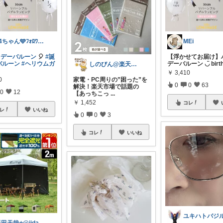
44ちゃん🩵ﾌｫﾛﾜｰ様から購入
MEi
スデーバルーン
🎈
#誕
【浮かせてお届け】
バルーン
#ヘリウムガ
デーバルーン ◡̈ birt
しのびん@楽天Room
￥
3,410
0
家電・PC周りの”困った”を
0
0
63
解決！楽天市場で話題の
0
12
【あっちこっ
...
￥
1,452
コレ
レ
いいね
0
0
3
コレ
いいね