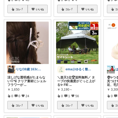
コレ
いいね
コレ
いいね
コ
りな/38歳 163cm 骨格ストレート
ema@ゆるく整う暮らし
涼しげな透明感がたまらな
＼楽天1位🏆送料無料／ タ
🧔✨
い🤍🫧 クリア素材にシェル
ープの快適度がぐっと上が
見つけち
フラワーが
...
る✨ FIE
...
近、毛
￥
1,650
￥
3,190～
￥
3,30
0
0
24
0
1
56
0
コレ
いいね
コレ
いいね
コ