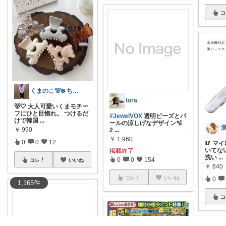
コ
くまのこ🐻‍❄️ ちいさなきらめき日和
tora
🐻🤍 大人可愛いくまモチー
フにひと目惚れ。 つけるだ
#JewelVOX
透明ビーズとパ
けで韓国
...
ールの涼しげなデザイン🫧
￥
990
2
...
￥
1,960
0
0
12
🥢 マ
いてない
掲載終了
洗い
...
0
0
154
コレ
いいね
￥
640
コレ
いいね
0
1,165
件
コ