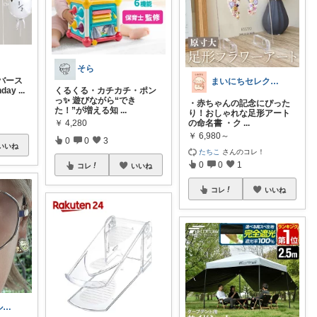
そら
バース
まいにちセレクトdays
hday
...
くるくる・カチカチ・ポン
っ✨ 遊びながら“でき
・赤ちゃんの記念にぴった
た！”が増える知
...
り！おしゃれな足形アート
￥
4,280
の命名書 ・ク
...
￥
6,980～
0
0
3
いいね
たちこ
さんのコレ！
0
0
1
コレ
いいね
コレ
いいね
ユキハトバジルのゴルフコーデ⛳️