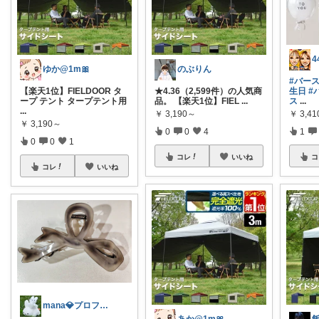
ゆか@1m🎀
のぶりん
#バー
【楽天1位】FIELDOOR タ
★4.36（2,599件）の人気商
生日
#
ープ テント タープテント用
品。 【楽天1位】FIEL
...
ス
...
...
￥
3,190～
￥
3,41
￥
3,190～
0
0
4
1
0
0
1
コレ
いいね
コ
コレ
いいね
mana💎プロフ参照願♡次回12日