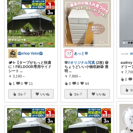
🦁shop Valor🦁
あっと🌸
🏕️✨【タープがもっと快適
🌸
#オリジナル写真
(2枚) 😆
audrey
に！FIELDOOR専用サイド
ちょうどいい小物収納😆 透
ドリー
シート
...
明
...
￥
7,70
￥
3,190～
￥
7,980～
0
1
0
11
0
0
44
コ
コレ
いいね
コレ
いいね