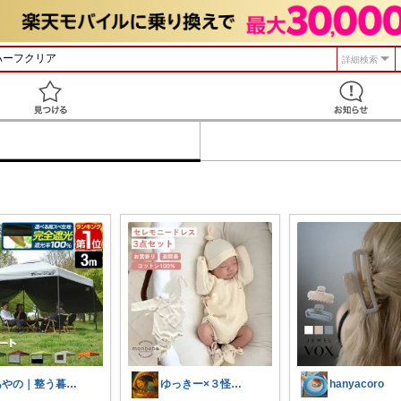
詳細検索
見つける
あやの｜整う暮らしROOM
ゆっきー×３怪獣のゆる知育ママ
hanyacoro