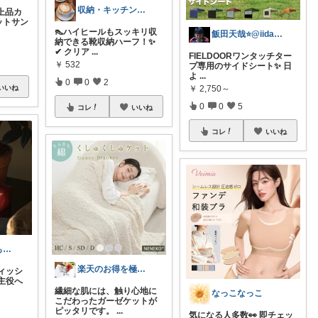
収納・キッチン・暮らし
️上品カ
ットサン
👠ハイヒールもスッキリ収
飯田天哉⭐️@iida.tennya
納できる靴収納ハーフ！✨
✔ クリア
...
FIELDOORワンタッチター
￥
532
プ専用のサイドシート✨ 日
よ
...
0
0
2
いいね
￥
2,750～
0
0
5
コレ
いいね
コレ
いいね
ペコ＠素敵なものを紹介しています
楽天のお得を極めるガイド
ィッシ
主役へ
繊細な肌には、触り心地に
なっこなっこ
こだわったガーゼケットが
ピッタリです。
...
気になる人多数👀 即チェッ