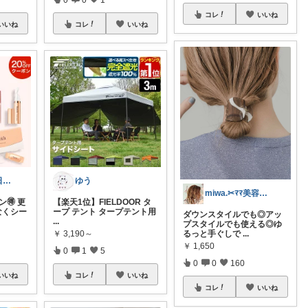
コレ
いいね
いいね
コレ
いいね
☆MIHO☆🌊6日感謝🍀
ゆう
miwa.✂︎ﾏﾏ美容師💎
🉐 更
【楽天1位】FIELDOOR タ
なくシー
ープ テント タープテント用
ダウンスタイルでも◎アッ
...
プスタイルでも使える◎ゆ
￥
3,190～
るっと手ぐしで
...
￥
1,650
0
1
5
0
0
160
いいね
コレ
いいね
コレ
いいね