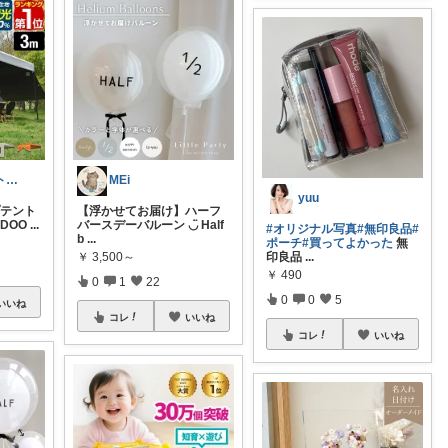
skはる▹▸ アウトドア×お得な暮らし
MEi
yuu
プテント
【浮かせてお届け】ハーフ
DOO
...
バースデーバルーン ◡̈ Half
#オリジナル写真
#無印良品
#
b
...
ポーチ
#買ってよかった
無
￥
3,500～
印良品
...
￥
490
0
1
22
0
0
5
いいね
コレ
いいね
コレ
いいね