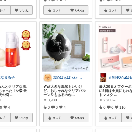
レ
いいね
コレ
いいね
コレ
はなまる子
ぽめばぁば ◕⁠ᴥ⁠◕⁠ 育児救急箱🌠
つるんとクリアな肌、
💕👶大きな風船もいいけ
最大20％オフクーポン
ゃった！✨🧔 最
ど、おしゃれなクリアバル
に5日は全員にもれ
穴の悩
...
ーン🎈もあるのね
...
トマスク
...
0
￥
3,980
￥
2,200～
0
4
0
0
4
0
0
110
レ
いいね
コレ
いいね
コレ