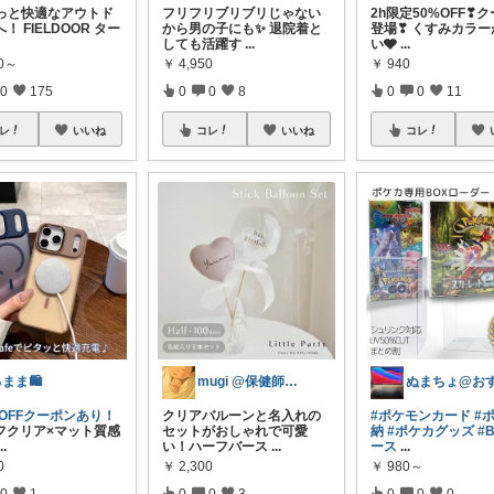
もっと快適なアウトド
フリフリブリブリじゃない
2h限定50%OFF❣
！ FIELDOOR ター
から男の子にも✨ 退院着と
登場❣ くすみカラー
しても活躍す
...
い🩶
...
90～
￥
4,950
￥
940
0
175
0
0
8
0
0
11
レ
いいね
コレ
いいね
コレ
まま🛍️
mugi @保健師ママ×0歳育児
円OFFクーポンあり！
クリアバルーンと名入れの
#ポケモンカード
#
クリア×マット質感
セットがおしゃれで可愛
納
#ポケカグッズ
#
...
い！ハーフバース
...
ース
...
0
￥
2,300
￥
980～
0
1
0
0
3
0
0
0