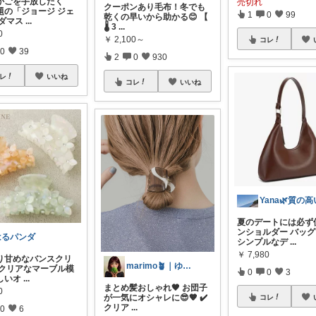
かごを手放したく
売切れ
クーポンあり毛布！冬でも
題の「ジョージ ジェ
1
0
99
乾くの早いから助かる😊 【
 ダマス
...
🌡️ 3
...
0
￥
2,100～
コレ
0
39
2
0
930
レ
いいね
コレ
いいね
夏のデートには必ず
ンショルダー バッ
はるパンダ
シンプルなデ
...
￥
7,980
り甘めなバンスクリ
marimo🪴｜ゆるっと大人可愛い
 クリアなマーブル模
0
0
3
しいオ
...
まとめ髪おしゃれ🖤 お団子
0
が一気にオシャレに😎🧡 ✔️
コレ
クリア
...
0
6