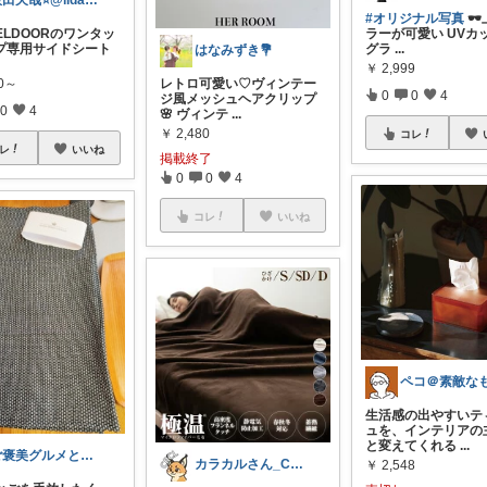
飯田天哉⭐️@iida.tennya
#オリジナル写真
🕶
FIELDOORのワンタッ
ラーが可愛い UVカ
プ専用サイドシート
グラ
...
はなみずき💐
￥
2,999
30～
レトロ可愛い♡ヴィンテー
0
0
4
ジ風メッシュヘアクリップ
0
4
🌸 ヴィンテ
...
￥
2,480
コレ
レ
いいね
掲載終了
0
0
4
コレ
いいね
生活感の出やすいテ
ュを、インテリアの
と変えてくれる
...
ご褒美グルメと便利キッチン
カラカルさん_CRCL😺朝コレ4時
￥
2,548