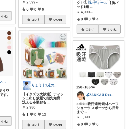
￥
2,599～
ク！🔍
#レディース
【胸パ
ッド1組
...
0
0
9
￥
4,990～
いいね
0
0
4
コレ
いいね
コレ
いいね
Yana🌿質の高い暮らしのROOM
りょう｜1児のパパ
使うワ
【イタズラ大歓迎】ティッ
グです。
🍎ZAKKAЯ R👀M 経由購入感謝
シュ出し放題で指先知育！
洗える布製おも
...
adidas吸汗速乾素材ハーフ
￥
2,980
ショーツ スポーツから日常
まで
...
1
0
13
￥
1,390
いいね
0
0
0
コレ
いいね