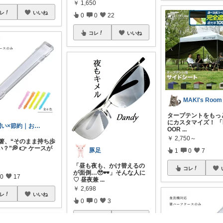
￥
1,650
レ
いいね
0
0
22
コレ
いいね
MAKI's Room
タープテントをもっ
にカスタマイズ！ 「F
潤い×節約｜お得楽天ROOM
OOR
...
￥
2,750～
イ箸、“そのまま持ち歩
？”💭 👉 ケースが
豚足
1
0
7
「昼も夜も、かけ替えるの
コレ
が面倒…🥹🕶️」そんな人に
0
17
♡ 昼夜兼
...
￥
2,698
レ
いいね
0
0
3
コレ
いいね