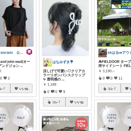
aranciato 公式アカウント
 and john wad(オー
⛺FIELDOOR ター
はなみずき💐
アンドジョン
...
用サイドシート FIEL
0
￥
3,190～
涼しげで可愛い♡クリアカ
ラーリボンバンスクリップ
0
2
0
0
11
✨ 透明感の
...
￥
1,188
レ
いいね
コレ
0
0
9
コレ
いいね