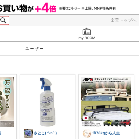
楽天トップへ
お知らせ
ユーザー
おしゃき⚘⋰転勤族の4歳👦🏻ママ
さとこ( ^ω^ )
🌸78kgから人生最後のダイエット挑戦