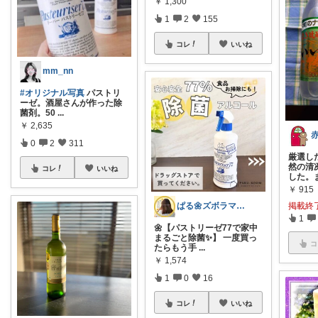
￥
1,300
1
2
155
コレ
いいね
mm_nn
#オリジナル写真
パストリ
ーゼ。酒屋さんが作った除
菌剤。50
...
￥
2,635
0
2
311
厳選し
然の清
コレ
いいね
した。
￥
915
ぱる🌼ズボラママのラク家事
掲載終
1
🌼【パストリーゼ77で家中
まるごと除菌✨】 一度買っ
コ
たらもう手
...
￥
1,574
1
0
16
コレ
いいね