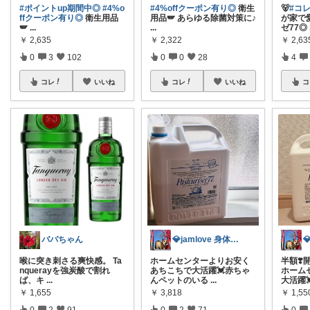
#ポイントup期間中◎
#4%o
#4%offクーポン有り◎
衛生
🐻
#コ
ffクーポン有り◎
衛生用品
用品🪽 あらゆる除菌対策に♪
が家で
🪽
...
...
ゼ77◎
￥
2,635
￥
2,322
￥
2,63
0
3
102
0
0
28
4
コレ
いいね
コレ
いいね
コ
ババちゃん
💎jamlove 身体に優しく
喉に突き刺さる爽快感。 Ta
ホームセンターよりお安く
半額❣️
nquerayを強炭酸で割れ
あちこちで大活躍💓赤ちゃ
ホーム
ば、キ
...
んペットのいる
...
大活躍
￥
1,655
￥
3,818
￥
1,5
0
2
91
0
2
71
0