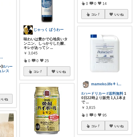
0
0
14
コレ
いいね
じゃっく ばうわー
味わいは豊かで心地良いタ
ンニン、しっかりした酸、
キレがあってシ
...
￥
3,045
os😻まだまだルームで走ります❣️
0
0
25
💨
#ハー
ュレス
コレ
いいね
mameko.life⚘ ig毎日更新
#ハードリカー
#送料無料
1
0日22時より販売 1人1本ま
いいね
で
...
￥
3,815
0
0
95
コレ
いいね