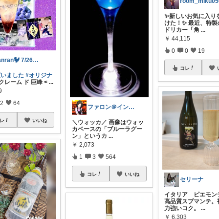
room_miku05
✨新しいお気に入り
けた！✨ 最近、特製
ドリカー「角
...
￥
44,115
0
0
19
ranran🐓 7/26ありがとう😌
コレ
0買いました
#オリジナ
クレーム ド 巨峰 <
...
9
2
64
ファロン＠インスタも是非見て欲しい😍
レ
いいね
＼ウォッカ／ 画像はウォッ
カベースの「ブルーラグー
ン」というカ
...
￥
2,073
1
3
564
コレ
いいね
セリーナ
イタリア ピエモン
高品質スプマンテ。
力強いコク。
...
￥
6,303