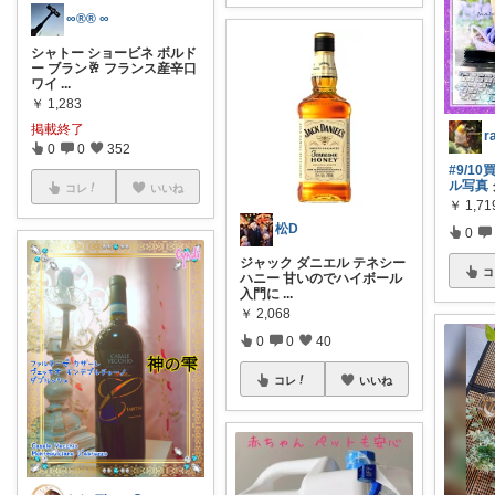
∞®️®︎ ∞
シャトー ショービネ ボルド
ー ブラン🥂 フランス産辛口
ワイ
...
￥
1,283
掲載終了
0
0
352
#9/1
ル写真
コレ
いいね
￥
1,71
松D
0
ジャック ダニエル テネシー
コ
ハニー 甘いのでハイボール
入門に
...
￥
2,068
0
0
40
コレ
いいね