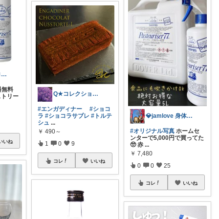
cocofxy＠スローです🙏🏻
料無料
Q★コレクションに仕分けてあります♪
ストリー
#エンガディナー
#ショコ
ラ
#ショコラサブレ
#トルテ
💎jamlove 身体に優しく
シュ
...
#オリジナル写真
ホームセ
￥
490～
ンターで5,000円で買ってた
いいね
1
0
9
🥺 赤
...
￥
7,480
コレ
いいね
0
0
25
コレ
いいね