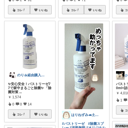
コレ
いいね
コレ
いいね
コ
のり🍙経由購入ありがとうございます🍙
𝚙
✨安心安全！パストリーゼ7
パストリ
7で家中まるごと除菌✨ 「除
0ml+詰
菌対策
...
￥
4,01
￥
1,574
1
0
0
14
コ
はりねずみ🦔土日低浮上です_(_^_)
コレ
いいね
#パストリーゼ
#除菌スプ
レー
#送料無料
#オリジナル