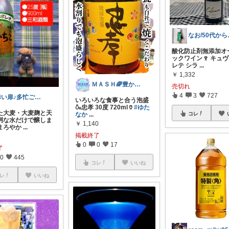
なお/
酸化防止剤無添加オ
ックワイン🍷 キュヴ
レテ シラ
...
￥
1,332
ＭＡＳＨ🌈豊かな生活へカスタマイズ🌈
売切れ
4
3
727
赤い扉♪多忙ごめんね😢
いろいろな食事と合う泡盛
🍶忠孝 30度 720ml🏺
#ゆた
た大麦・大麦麹と天
なか
...
コレ
冽な水だけで醸しま
￥
1,140
まろやか
...
掲載終了
0
0
17
了
0
445
コレ
いいね
レ
いいね