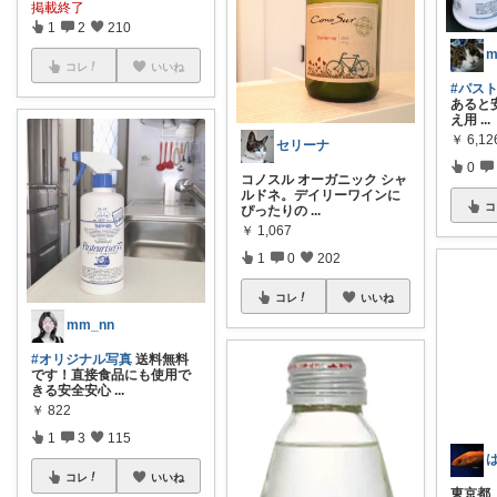
掲載終了
1
2
210
コレ
いいね
#パス
あると安
え用
...
￥
6,12
セリーナ
0
コノスル オーガニック シャ
ルドネ。デイリーワインに
コ
ぴったりの
...
￥
1,067
1
0
202
コレ
いいね
mm_nn
#オリジナル写真
送料無料
です！直接食品にも使用で
きる安全安心
...
￥
822
1
3
115
コレ
いいね
東京都