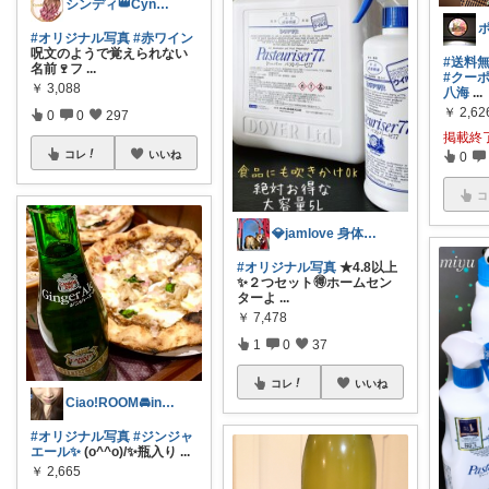
シンディ👑Cyndi👑
#オリジナル写真
#赤ワイン
呪文のようで覚えられない
#送料
名前🍷フ
...
#クー
￥
3,088
八海
...
￥
2,62
0
0
297
掲載終
コレ
いいね
0
コ
💎jamlove 身体に優しく
#オリジナル写真
★4.8以上
✨２つセット🉐ホームセン
ターよ
...
￥
7,478
1
0
37
コレ
いいね
Ciao!ROOM🚘in富山
#オリジナル写真
#ジンジャ
エール✨
(o^^o)/✨瓶入り
...
￥
2,665