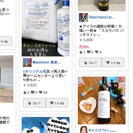
02
を見つ
のハー
Takechan@お酒と暮らしのセレクト
🔥アイラの個性が炸裂！力
強い一杯🔥 「スカラバス バ
ッチストレ
...
￥
5,808
いいね
売切れ
1
0
8
💎jamlove 身体に優しく
コレ
いいね
#オリジナル写真
✅再入荷✅
🉐ホームセンターより安い
✨赤ちゃ
...
￥
3,820
0
0
84
コレ
いいね
テ州の
複雑で
N☆スロウ(⋆ᴗ͈ˬᴗ͈)休み時々IN