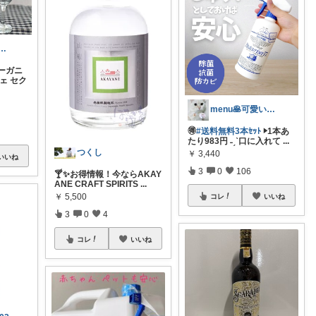
50代からのオシャレコーデ
ーガニ
ェ セク
menu🥞可愛い🌼美味しい🍴便利☘
🉐
#送料無料3本ｾｯﾄ
▶1本あ
たり983円 ˗ˏˋ口に入れて
...
つくし
￥
3,440
いいね
3
0
106
🍸✨お得情報！今ならAKAY
ANE CRAFT SPIRITS
...
￥
5,500
コレ
いいね
3
0
4
コレ
いいね