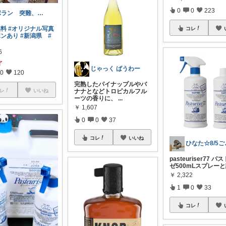
0
0
223
ポラン 突難、メニエール病で療養中
無料
#オリジナル写真
コレ
ポンあり
#新潟県
#
6
了
じゃっく ばうわー
0
120
完熟したパイナップルやバ
ナナとなどトロピカルフル
レ
いいね
ーツの香りに、
...
￥
1,607
0
0
37
コレ
いいね
ひなた
pasteuriser77 
ゼ500mLスプレー
￥
2,322
1
0
33
コレ