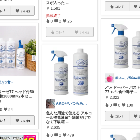
スが入った
...
コレ
￥
1,581
レ
いいね
掲載終了
0
2
26
コレ
いいね
🎀𝓐𓂃 𓈒𝒞𝒽𝓪𝓃
𝚒𝚢𝚘🐥˒˒
.·*.⟡ ドーバー パ
ーゼ77 ヘッド付50
77 ⟡.·*. 食中毒予
...
替1000ml×2本セ
...
￥
2,322
8
AKO@いつもありがとう🐾໊¨̮✩︎
0
0
100
0
54
色んな用途で使える アルコ
コレ
ール消毒液🌼*･除菌だけで
レ
いいね
なく下駄箱
...
￥
2,635
0
2
479