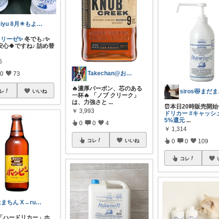
miyu 8月☀もよろしくです😊😽
トリーゼ✨
冬でも♪✨
心🍀ですね♪ 詰め替
6
Takechan@お酒と暮らしのセレクト
0
73
🔥濃厚バーボン、芯のある
sir
レ
いいね
一杯🔥 「ノブ クリーク」
は、力強さと
...
⏰本日20時販売開始
￥
3,993
ドリカー
#キャッシ
5%還元
...
0
0
4
￥
1,314
コレ
いいね
0
0
109
コレ
はまちん X→rubysnapper75
「ハードリカー」ホ