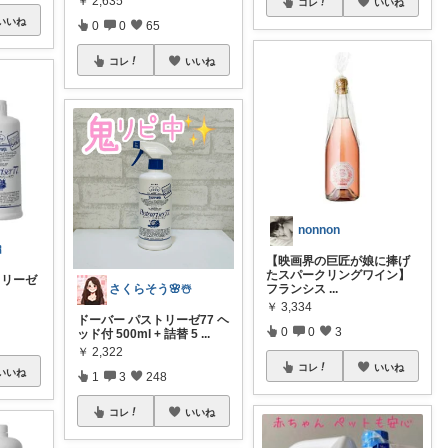
￥
2,635
コレ
いいね
いいね
0
0
65
コレ
いいね
nonnon

【映画界の巨匠が娘に捧げ
たスパークリングワイン】
ストリーゼ
フランシス
...
さくらそう‪🌸☃️
￥
3,334
ドーバー パストリーゼ77 ヘ
0
0
3
ッド付 500ml + 詰替 5
...
￥
2,322
コレ
いいね
いいね
1
3
248
コレ
いいね