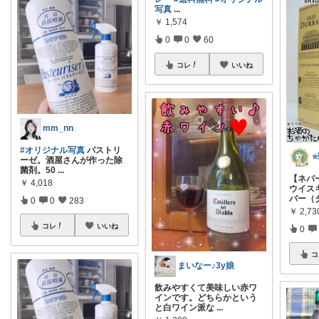
写真
...
￥
1,574
0
0
60
コレ
いいね
mm_nn
#オリジナル写真
パストリ
⭐
ーゼ。酒屋さんが作った除
菌剤。50
...
【ネパ
￥
4,018
ウイス
バー（
0
0
283
￥
2,73
コレ
いいね
0
コ
まいなー♪3y娘
飲みやすくて美味しい赤ワ
インです。どちらかという
と白ワイン派な
...