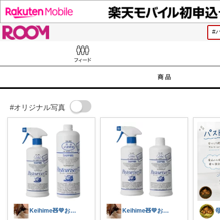
ROOM
Feed
商品
#オリジナル写真
Keihime🧸💛お礼プロフにて💐
Keihime🧸💛お礼プロフにて💐