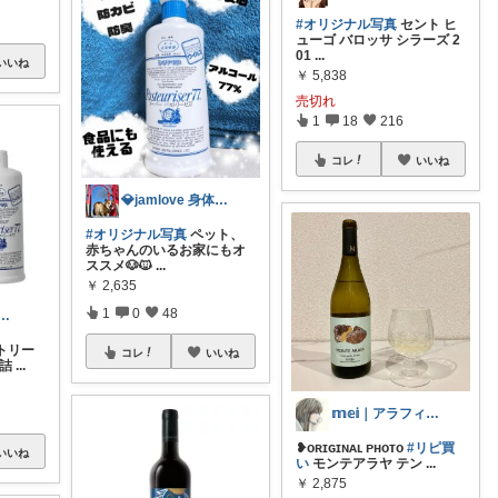
#オリジナル写真
セント ヒ
ューゴ バロッサ シラーズ 2
01
...
いいね
￥
5,838
売切れ
1
18
216
コレ
いいね
💎jamlove 身体に優しく
#オリジナル写真
ペット、
赤ちゃんのいるお家にもオ
ススメ🐶🐱
...
￥
2,635
1
0
48
☆8/5ご購入感謝です❤️
パストリー
コレ
いいね
と詰
...
𝕞𝕖𝕚｜アラフィフの穏やかな暮らし
❥ᴏʀɪɢɪɴᴀʟ ᴘʜᴏᴛo
#リピ買
いいね
い
モンテアラヤ テン
...
￥
2,875