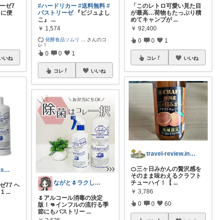
ーゼ7
#ハードリカー
#送料無料
#
「このレトロ可愛い見た目
当に便
パストリーゼ
『ビジュよし
が最高…荷物もたっぷり積
こ』
...
めてキャンプが
...
￥
1,574
￥
92,400
発酵食品ソムリ
...
さんのコ
0
0
1
レ！
0
0
1
いいね
コレ
いいね
コレ
いいね
travel-review.info✈️
🍊三ヶ日みかんの贅沢感を
まりん❁Thanks a lot‪ ❤︎
そのまま味わえるクラフト
チューハイ！【
...
ながと🌷ラクしてときめく暮らし
77 ヘ
￥
3,786
 1
...
🌷アルコール消毒の決定
0
0
60
版！👊インフルの流行る季
節にもパストリー
...