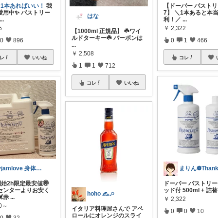
レ1本あればいい！
我
【ドーバー パストリ
愛用中✨ パストリー
7】 ＼1本あると本
はな
...
利！／
...
5
￥
2,322
【1000ml 正規品】 ☘️ワイ
ルドターキー☘️ バーボンは
0
896
0
1
466
...
￥
2,508
レ
いいね
コレ
1
1
712
コレ
いいね
💎jamlove 身体に優しく
開始2h限定最安値🉐
ドーバー パストリーゼ
センターよりお安く
ッド付 500ml + 詰替
hoho 𓃺𓈒𓏸
赤
...
￥
2,322
50～
イタリア料理屋さんで アペ
0
0
10
ロールにオレンジのスライ
0
32