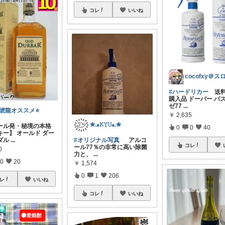
コレ
いいね
#ハードリカー
送
購入品 ドーバー パ
ゼ77
...
️琥龍オススメ⭐️
￥
2,635
✬.⁎𝙺𝚈𝚄⁎.✬
ール発・秘境の本格
0
0
40
キー】 オールド ダー
ダル
...
#オリジナル写真
アルコ
コレ
ール77％の非常に高い除菌
0
力と、
...
0
20
￥
1,574
0
1
206
レ
いいね
コレ
いいね