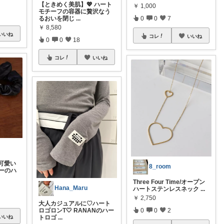
【ときめく美肌】💖 ハート
￥
1,000
モチーフの容器に贅沢なう
るおいを閉じ
...
0
0
7
￥
8,580
いいね
コレ
いいね
0
0
18
コレ
いいね
可愛い
8_room
ーのハ
Three Four Time/オープン
Hana_Maru
ハートステンレスネック
...
￥
2,750
大人カジュアルに♡ハート
ロゴロンT🤍 RANANのハー
0
0
2
トロゴ
...
いいね