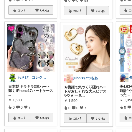
0
0
98
コレ
いいね
コ
コレ
いいね
わさび コレクションもご利用ください
juho ⭐いつもありがとうございます
日本製 キラキラ3連ハート
🌟4.
★横顔で気づく♡隠れハー
輝く iPhone17ハートケース
時計”
トがおしゃれな大人ピアス
...
った
...
✨🤍★ 一見
...
￥
1,680
￥
1,3
￥
1,590
0
0
7
0
0
0
7
コレ
いいね
コ
コレ
いいね