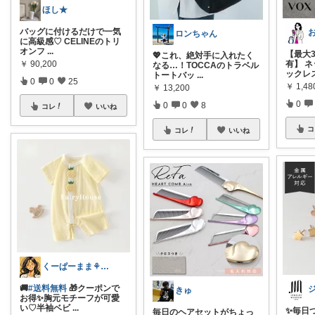
ほし★
バッグに付けるだけで一気
ロンちゃん
に高級感♡ CELINEのトリ
オンフ
...
【最大3
💖これ、絶対手に入れたく
￥
90,200
有】 
なる…！TOCCAのトラベル
ックレ
トートバッ
...
0
0
25
￥
1,48
￥
13,200
0
0
0
8
コレ
いいね
コ
コレ
いいね
くーぱーまま⚘ベビー&こども服🐥
🚚
#送料無料
🎁クーポンで
きゅ
お得✨胸元モチーフが可愛
い♡半袖ベビ
...
✨毎日
毎日のヘアセットがちょっ