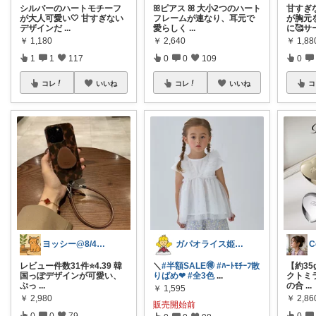
シルバーのハートモチーフ
ꕤピアス ꕤ 大小2つのハート
甘すぎ
が大人可愛い🤍 甘すぎない
フレームが連なり、耳元で
が胸元
デザインだ
...
愛らしく
...
に🥰
￥
1,180
￥
2,640
￥
1,88
1
1
117
0
0
109
0
コレ
いいね
コレ
いいね
コ
ヨッシー@8/4経由購入感謝！
ガパオライス姫👸🌶️🌶️🌶️
C
レビュー件数31件⭐️4.39 韓
＼
#半額SALE🉐
#ﾊｰﾄﾓﾁｰﾌ散
【約35
国っぽデザインが可愛い、
りばめ❤︎
#全3色
...
クトミラ
ぷっ
...
の合
...
￥
1,595
￥
2,980
￥
2,8
販売開始前
0
0
79
0