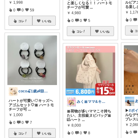
￥
1,998
ルピア
と楽しくなる！！ ハートモ
る楽し
チーフが可愛
...
0
0
59
￥
1,17
￥
4,980
0
0
0
5
コレ
いいね
コ
コレ
いいね
coco🍒1歳👶🏻5歳🐈
ハートが可愛い♡キッズヘ
みく🎀ママ&キッズグッズ🎁
アゴムセット🤍🎀 ハートモ
チーフが可
...
▶︎
#ポイ
🎀荷物が多いママこそ持ち
￥
1,000
ルなデ
たい、主役級ヌビバッグ🎀
ブレス
☑️ハート
...
0
0
7
￥
2,06
￥
8,000
0
0
0
8
コレ
いいね