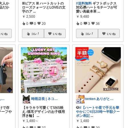
大人か
ꕤピアス ꕤ ハートカットの
#送料無料
ギフトボックス
品だか
ローズクォーツとLOVEの文
対応🎁ハートモチーフが可
字のア
...
愛い高級本革
...
￥
2,500
￥
9,480
0
0
20
0
3
36
いいね
コレ
いいね
コレ
いいね
猫好きおじさんのインテリア雑貨
時雨店長 | ネコのいる暮らし
tenten ありがとうございます(^^
けで存
【キラキラ可愛くてSNS映
🐶
#【ハートや星で手元を華
チーフや
え♪猫耳デザインのお子様用
やかに♡4日20時〜半額クー
浮き輪】
...
ポン表記
...
￥
1,480～
￥
1,480
0
0
27
0
0
20