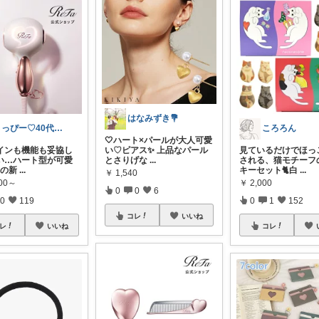
はなみずき💐
さっぴー♡40代主婦・楽天おすすめ品紹介
ころろん
🤍ハート×パールが大人可愛
インも機能も妥協し
い♡ピアス✨ 上品なパール
見ているだけでほっ
い…ハート型が可愛
とさりげな
...
される、猫モチーフ
aの新
...
キーセット🐈白
...
￥
1,540
600～
￥
2,000
0
0
6
0
119
0
1
152
コレ
いいね
レ
いいね
コレ