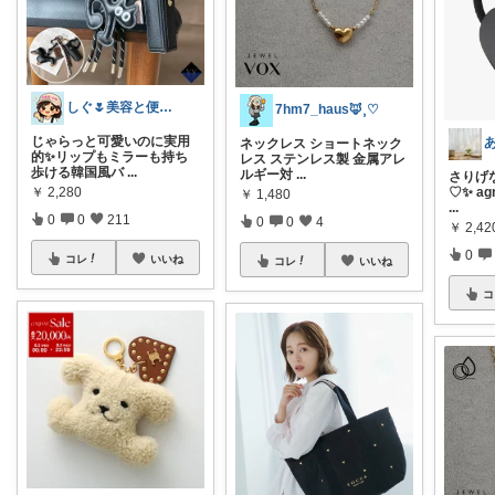
しぐ🌷美容と便利な小物🍀
7hm7_haus‪🦊⸒♡
じゃらっと可愛いのに実用
ネックレス ショートネック
的✨リップもミラーも持ち
レス ステンレス製 金属アレ
歩ける韓国風バ
...
ルギー対
...
さりげ
￥
2,280
♡✨ ag
￥
1,480
...
0
0
211
0
0
4
￥
2,42
0
コレ
いいね
コレ
いいね
コ