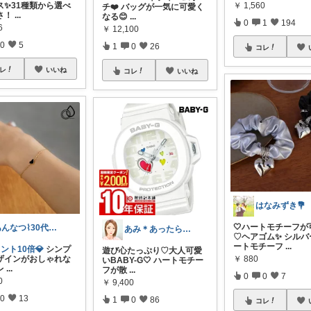
￥
1,560
ス✨31種類から選べ
チ❤️ バッグが一気に可愛く
さ！
...
なる😊
...
0
1
194
6
￥
12,100
0
5
1
0
26
コレ
レ
いいね
コレ
いいね
はなみずき💐
🤍ハートモチーフが
あんなつ⌇30代男の子ママ
あみ＊あったら便利がたくさん🛒‼️✨
♡ヘアゴム✨ シルバ
ートモチーフ
...
ント10倍💎
シンプ
遊び心たっぷり♡大人可愛
￥
880
ザインがおしゃれな
いBABY-G🤍 ハートモチー
レ
...
フが散
...
0
0
7
0
￥
9,400
0
13
1
0
86
コレ