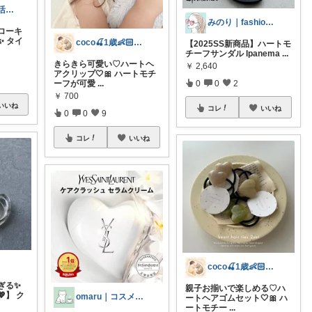
A2ちー｜ぬい活・シール・癒やし雑貨🧸
みのり｜fashion暮らしꕤ︎︎·͜·
ハローキ
 タイ
coco🍒1歳👶🏻5歳🐈
【2025SS新商品】ハートモ
チーフサンダル Ipanema
...
きらきら可愛い♡ハートヘ
￥
2,640
アクリップ🤍🎀 ハートモチ
ーフが可愛
...
0
0
2
￥
700
いいね
コレ
いいね
0
0
9
コレ
いいね
coco🍒1歳👶🏻5歳🐈
ぎる✨
親子お揃いで楽しめる♡ハ
】 ク
omaru｜コスメと大人女子の暮らし
ートヘアゴムセット🤍🎀 ハ
ートモチー
...