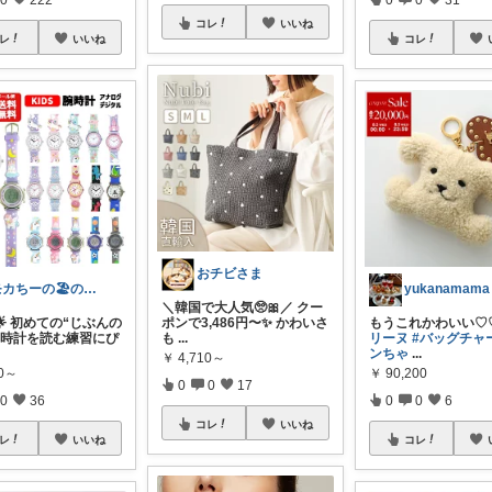
コレ
いいね
レ
いいね
コレ
おチビさま
モカちーの🏖️のんびりライフ🐈✨
yukanamama
＼韓国で大人気🥺🎀／ クー
63🌟 初めての“じぶんの
ポンで3,486円〜✨ かわいさ
もうこれかわいい♡
や時計を読む練習にぴ
も
...
リーヌ
#バッグチャ
ンちゃ
...
￥
4,710～
50～
￥
90,200
0
0
17
0
36
0
0
6
コレ
いいね
レ
いいね
コレ