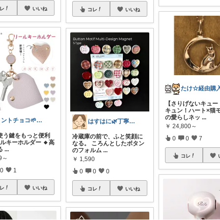
レ
いいね
コレ
いいね
【さりげないキュー
キュン！ハート×猫
の愛らしネッ
...
ミントチョコ🌱いつもありがとう
はすはに🌿丁寧な暮らし
￥
24,800～
日使う鍵をもっと便利
冷蔵庫の前で、ふと笑顔に
0
0
7
ルキーホルダー 🔸高
なる。 ころんとしたボタン
る
...
のフォルム
...
コレ
99～
￥
1,590
0
1
0
0
0
レ
いいね
コレ
いいね