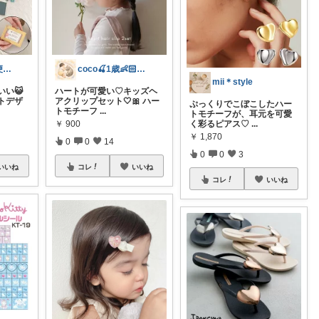
しぐ🌷美容と便利な小物🍀
coco🍒1歳👶🏻5歳🐈
mii＊style
い😺
ハートが可愛い♡キッズヘ
トデザ
アクリップセット🤍🎀 ハー
ぷっくりでこぼこしたハー
トモチーフ
...
トモチーフが、耳元を可愛
￥
900
く彩るピアス♡
...
￥
1,870
0
0
14
0
0
3
いいね
コレ
いいね
コレ
いいね