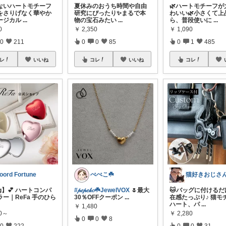
ないハートモチーフ
夏休みのおうち時間や自由
🌿ハートモチーフが
をさりげなく華やか
研究にぴったり✨まるで本
わいい🌿小さくて上
サージカル
...
物の宝石みたい
...
ら、普段使いに
...
0
￥
2,350
￥
1,090
0
211
0
0
85
0
1
485
レ
いいね
コレ
いいね
コレ
oord Fortune
ぺぺこ☘️
g】💕 ハートコンパ
#𝓅𝑒𝓅𝑒𝓀𝑜☘️JewelVOX
🌷最大
🐱バッグに付けるだ
ー｜ReFa 手のひら
30％OFFクーポン
...
在感たっぷり♪ 猫モ
ハート、パ
...
￥
1,480
60～
￥
2,280
0
0
8
0
222
0
0
31