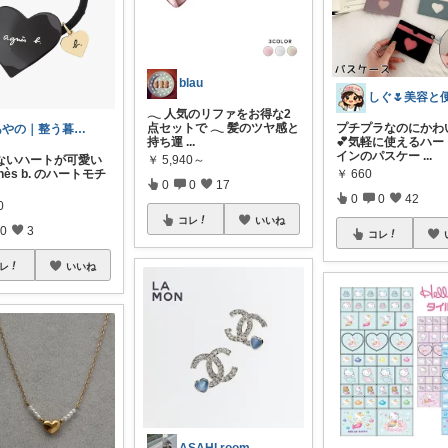
blau
𓂃 人気のリファをお得な2
点セットで 𓂃 髪のツヤ感と
プチプラなのにかわい
あやの｜整う暮らしROOM
持ち運
...
💕気軽に使えるハー
インのパスケー
...
￥
5,940～
ないハートが可愛い
￥
660
nès b. のハートモチ
0
0
17
0
0
42
0
コレ
いいね
0
3
コレ
レ
いいね