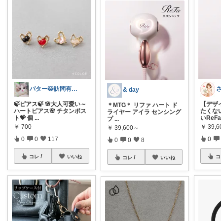
バター🐱訪問有難うございます💕
& day
🍃ピアス🍃 🌸大人可愛い～
【デザ
＊MTG＊ リファ ハート ド
ハートピアス🌸 チタンポス
たくな
ライヤー アイラ センシング
ト💝 個
...
いReF
プ
...
￥
700
￥
39,
￥
39,600～
0
0
117
0
0
0
8
コレ
いいね
コ
コレ
いいね