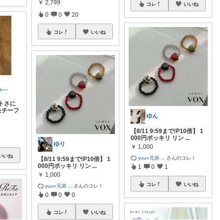
￥
2,799
コレ
いいね
0
0
20
コレ
いいね
たけ☆経由購入感謝します！ありがとう！☆
トさに
モチーフ
ゆん
【8/11 9:59まで!P10倍】 1
000円ポッキリ リン
...
ゆり
￥
1,000
いいね
yuu⭐︎兄弟
...
さんのコレ！
【8/11 9:59まで!P10倍】 1
000円ポッキリ リン
...
1
0
1
￥
1,000
コレ
いいね
yuu⭐︎兄弟
...
さんのコレ！
0
0
0
コレ
いいね