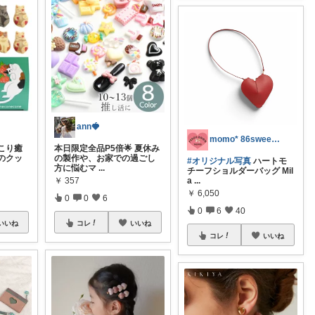
ann🍓
momo* 86sweet_mf26
こり癒
本日限定全品P5倍🌟 夏休み
のクッ
の製作や、お家での過ごし
#オリジナル写真
ハートモ
方に悩むマ
...
チーフショルダーバッグ Mil
￥
357
a
...
￥
6,050
0
0
6
0
6
40
いいね
コレ
いいね
コレ
いいね