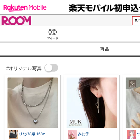
ROOM
Feed
商品
#オリジナル写真
りな/38歳 163cm 骨格ストレート
みに子