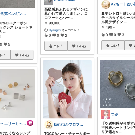
ASAHI room
高級感あふれるデザインに
惹かれて購入しました。コ
🎀🩷レトロ可愛い
お洒落ペンギン🐧暮らし×ときめき
コマークとハー
...
ティのタイルシール✨
ル風デザイン
...
￥
99,000
0%OFFクーポン
￥
490～
ネックレス ショートネ
Hyangmi
さんのコレ！
ス
...
0
0
3
0
0
2
0
0
5
コレ
コレ
いいね
レ
いいね
つみ
【🤍透明感が可愛す
ジュエリーミュージアム
kanata✨プロフ写真変えました🐈
主役級ハートリング
リア素材×
...
つけたくなるシンプ
TOCCAハートチャームポー