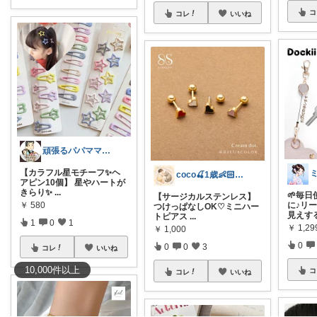
コ
コレ
いいね
頑張るパパママ応援隊@育児・子供用品紹介
【カラフル星モチーフ✨ヘ
coco🍒1歳👶🏻5歳🐈
アピン10個】 星やハートが
きらり✨
...
🌱毎
【サージカルステンレス】
￥
580
に♪リー
つけっぱなしOK♡ミニハー
見えす
トピアス
...
1
0
1
￥
1,2
￥
1,000
0
0
0
3
コレ
いいね
10,000
件
以上
コ
コレ
いいね