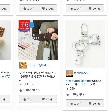
いいね
コレ
いいね
コレ
いいね
ヨッシー@8/4経由購入感謝！
♡♡
#セ
レビュー件数277件⭐️4.47 ＼
teruru555
ーム
#ワ
【半額！さらにMAX半額ク
...
#RakutenFashion
WEGO
￥
1,000～
ハートキーモチーフキ
...
￥
550
0
0
106
0
0
58
いいね
コレ
いいね
コレ
いいね