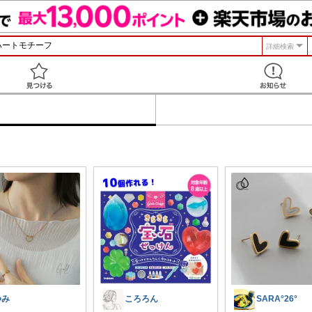
詳細検索
見つける
つみ
ころろん
SARA°26°