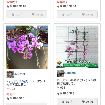
掲載終了
掲載終了
0
0
10
0
0
14
コレ
いいね
コレ
いいね
G-mama
ルリハリ
ハーデンベルギアというツル植
#オリジナル写真
ハーデンベ
物に利用してい
...
ルギア紫に惹
...
￥
698
￥
792
0
0
3
売切れ
0
0
5
コレ
いいね