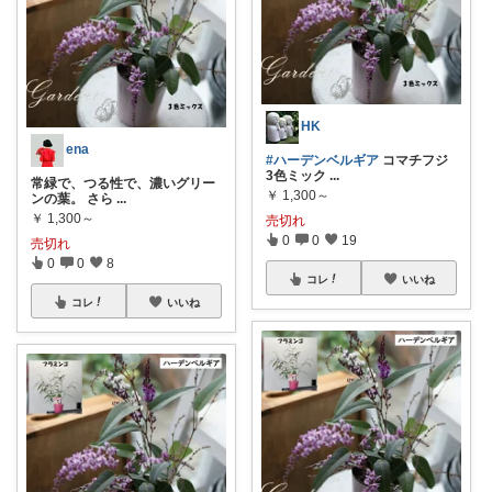
HK
ena
#ハーデンベルギア
コマチフジ
3色ミック
...
常緑で、つる性で、濃いグリー
￥
1,300～
ンの葉。 さら
...
￥
1,300～
売切れ
0
0
19
売切れ
0
0
8
コレ
いいね
コレ
いいね