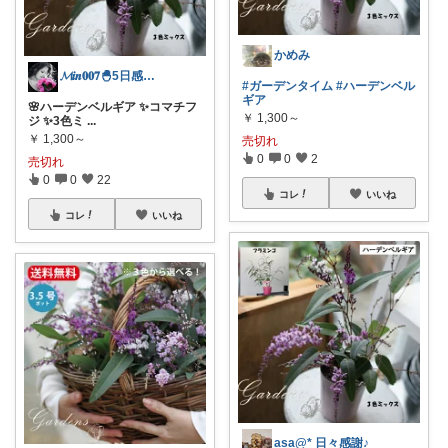
かめみ
𝓜𝒊𝒏𝟎𝟎𝟕🐣5日感謝💝
#ガーデンタイム
#ハーデンベル
ギア
🌸ハーデンベルギア ✨コマチフ
￥
1,300～
ジ ✨3色ミ
...
￥
1,300～
売切れ
0
0
2
売切れ
0
0
22
コレ
いいね
コレ
いいね
asa@* 日々感謝♪