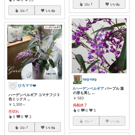
コレ
いいね
コレ
いいね
nag-nag
ひろママ❤️
#ハーデンベルギア
パープル 葉
の形も美し
...
ハーデンベルギア コマチフジ 3
￥
583
色ミックス
...
￥
1,300～
掲載終了
0
0
5
売切れ
0
0
3
コレ
いいね
コレ
いいね