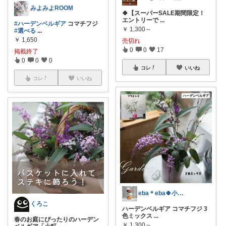
みよみよROOM
🍀【スーパーSALE期間限定！
エントリーで
...
#ハーデンベルギア
コマチフジ
￥
1,300～
#選べる
...
￥
1,650
売切れ
0
0
17
掲載終了
0
0
0
コレ
いいね
コレ
いいね
eba＊eba🍀小学生姉妹ママ
くろこ
ハーデンベルギア コマチフジ 3
色ミックス
...
春のお庭にぴったりのハーデン
￥
1,300～