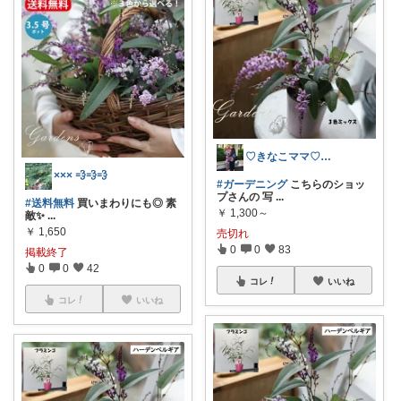
♡きなこママ♡探せていなくて🙇‍♀️
××× 💨💨💨
#ガーデニング
こちらのショッ
プさんの 写
...
#送料無料
買いまわりにも◎ 素
￥
1,300～
敵✨
...
￥
1,650
売切れ
0
0
83
掲載終了
0
0
42
コレ
いいね
コレ
いいね