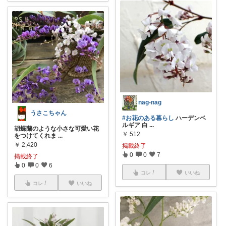
nag-nag
うさこちゃん
#お花のある暮らし
ハーデンベ
ルギア 白
...
胡蝶蘭のような小さな可愛い花
￥
512
をつけてくれま
...
￥
2,420
掲載終了
0
0
7
掲載終了
0
0
6
コレ
いいね
コレ
いいね