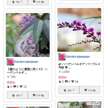
コレ
いいね
Garden-pipopapo
Garden-pipopapo
🌿 ハーデンベルギア パープル 4
号鉢 寄
...
【藤のように優雅に咲く✨】 ハ
￥
1,000
ーデンベルギ
...
￥
700
売切れ
0
0
58
売切れ
0
0
13
コレ
いいね
コレ
いいね