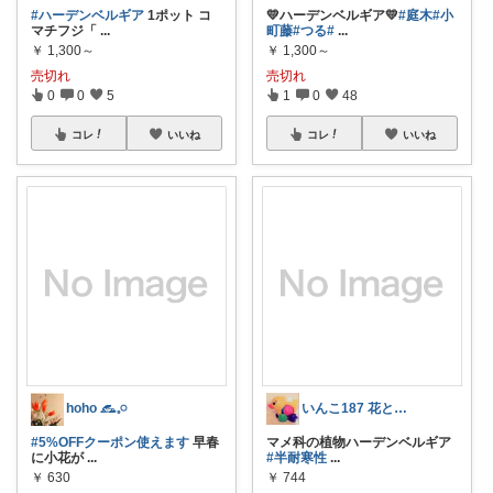
#ハーデンベルギア
1ポット コ
💛ハーデンベルギア💛
#庭木
#小
マチフジ「
...
町藤
#つる
#
...
￥
1,300～
￥
1,300～
売切れ
売切れ
0
0
5
1
0
48
コレ
いいね
コレ
いいね
hoho 𓃺𓈒𓏸
いんこ187 花とビーズとレジンが好きだ
#5%OFFクーポン使えます
早春
マメ科の植物ハーデンベルギア
に小花が
...
#半耐寒性
...
￥
630
￥
744