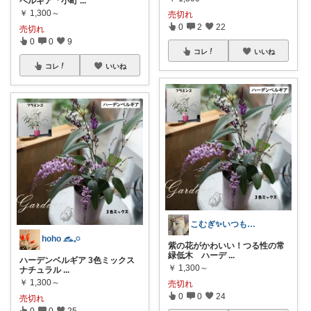
ベルギア「小町
...
￥
1,300～
売切れ
0
2
22
売切れ
0
0
9
コレ
いいね
コレ
いいね
こむぎ✨いつもありがとう
hoho 𓃺𓈒𓏸
紫の花がかわいい！つる性の常
緑低木 ハーデ
...
ハーデンベルギア 3色ミックス
￥
1,300～
ナチュラル
...
￥
1,300～
売切れ
0
0
24
売切れ
0
0
25