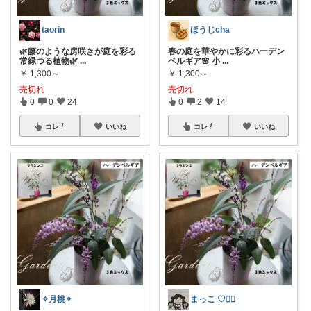
taorin
ほうじcha
🌿藤のような房咲きが庭を彩る
春の庭を華やかに彩るハーデン
常緑つる植物🌿
...
ベルギア🌸 小
...
￥
1,300～
￥
1,300～
売切れ
売切れ
0
0
24
0
2
14
コレ
いいね
コレ
いいね
✧月桃✧
まっこ ♡🕵️‍♀️