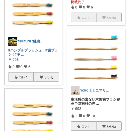
掲載終了
0
0
6
コレ
いいね
furufuru :経由購入しています♪
#ハンブルブラッシュ
#歯ブラ
シ
(
#キ
...
￥
693
0
0
6
コレ
いいね
Yoko【ミニマリスト】5/24🌼
生活感の出ない木製歯ブラシ😁
🦷予防歯科の先
...
￥
693
1
0
10
コレ
いいね