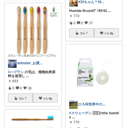
KEIちゃん＊ﾓｶありがとう🌈🕊
Humble Brush/ﾃﾞﾝﾀﾙﾌﾛｽ
...
￥
770
0
0
37
コレ
いいね
dottodot_お買い物ありがとう♡
#ハブラシ
の毛は、植物由来原
料を使用し
...
￥
693
0
0
36
コレ
いいね
ひろ🐶世界中のサステイナブル🌍🌱
#スウェーデン
🇸🇪のthe humbl
e
...
￥
770