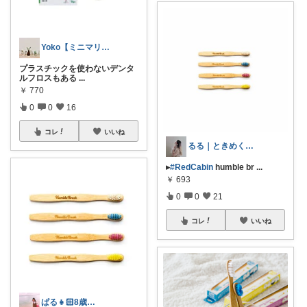
Yoko【ミニマリスト】5/24🌼
プラスチックを使わないデンタ
ルフロスもある
...
￥
770
0
0
16
コレ
いいね
るる｜ときめくモノを探すひと♥︎ˊ˗
▸
#RedCabin
humble br
...
￥
693
0
0
21
コレ
いいね
ぱる👧🏻8歳🧒🏻6歳👶🏻0歳