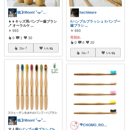
暁🌛Moon꒰ ՞•ﻌ•՞ ꒱🐾
hachiware
👧👦キッズ用バンブー歯ブラシ
#ハンブルブラッシュ
#バンブー
🪥 オーラルケ
...
歯ブラシ
...
￥
693
￥
693
売切れ
0
1
30
0
0
20
コレ
いいね
コレ
いいね
暁🌛Moon꒰ ՞•ﻌ•՞ ꒱🐾
🌴CHOMO_ROOM🌴
大人用
#バンブー歯ブラシ🪥✨️