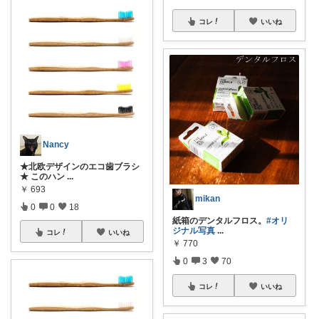
コレ
いいね
Nancy
★北欧デザインのエコ歯ブラシ
★ このハン
...
￥
693
mikan
0
0
18
紙箱のデンタルフロス。
#オリ
ジナル写真
...
コレ
いいね
￥
770
0
3
70
コレ
いいね