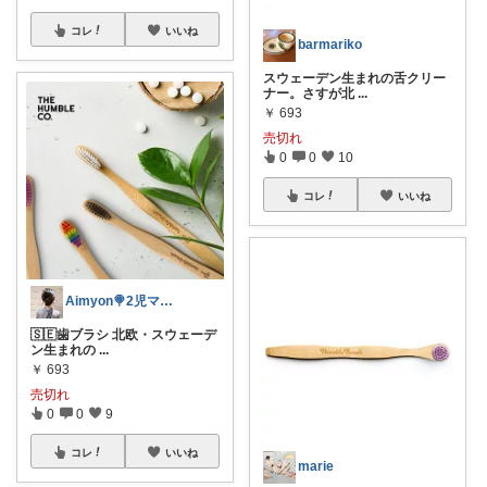
コレ
いいね
barmariko
スウェーデン生まれの舌クリー
ナー。さすが北
...
￥
693
売切れ
0
0
10
コレ
いいね
Aimyon🍭2児ママ🎀
🇸🇪歯ブラシ 北欧・スウェーデ
ン生まれの
...
￥
693
売切れ
0
0
9
コレ
いいね
marie