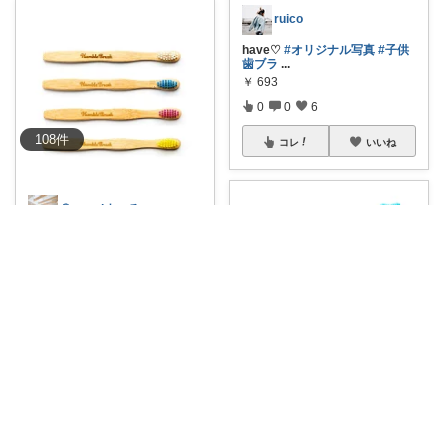
ruico
have♡
#オリジナル写真
#子供
歯ブラ
...
￥
693
0
0
6
108
件
コレ
いいね
💎☜maiまぁる✳︎💛コレ歓迎💛
超きになるやつ♡子供用編
#ス
ウェーデン
...
￥
693
0
0
4
コレ
いいね
C.K♡
かわいい歯ブラシ🦷キッズサイ
ズもあります👶
...