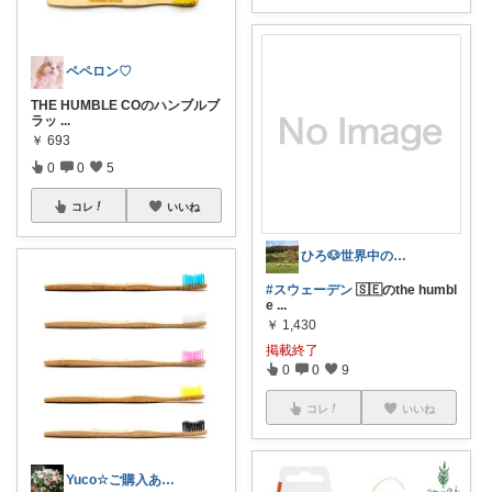
ペペロン♡
THE HUMBLE COのハンブルブ
ラッ
...
￥
693
0
0
5
コレ
いいね
ひろ🐶世界中のサステイナブル🌍🌱
#スウェーデン
🇸🇪のthe humbl
e
...
￥
1,430
掲載終了
0
0
9
コレ
いいね
Yuco☆ご購入ありがとうございます☆