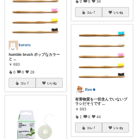
0
0
34
コレ
いいね
kururu
humble brush ポップなカラー
と
...
￥
693
0
0
28
コレ
いいね
Ree🌵
有害物質を一切含んでいないブ
ラシだそうです
...
￥
693
1
0
44
コレ
いいね