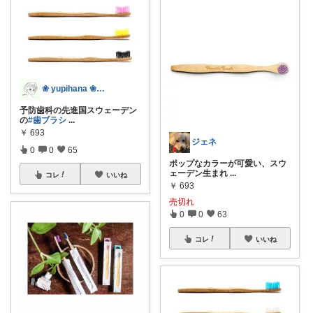
❀ yupihana ❀𓂃𓈒𓏸
予防歯科の先進国スウェーデン
の
#歯ブラシ
...
￥
693
ジェネ
0
0
65
ポップなカラーが可愛い、スウ
ェーデン生まれ
...
コレ
いいね
￥
693
売切れ
0
0
63
コレ
いいね