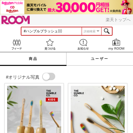
ROOM
楽天トップへ
詳細検索
Feed
見つける
お知らせ
商品
ユーザー
#オリジナル写真