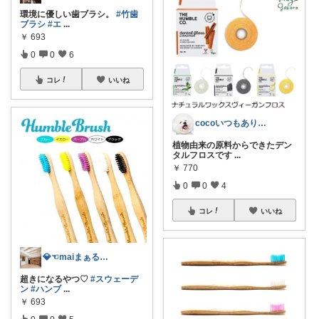
環境に優しい歯ブラシ。
#竹歯
ブラシ
#エ
...
￥
693
0
0
6
コレ
いいね
cocoいつもありがとうございます⚪️
植物由来の原料からできたデン
タルフロスです
...
￥
770
0
0
4
コレ
いいね
💎☜maiまぁる✳︎💛コレ歓迎💛
超きになるやつ♡
#スウェーデ
ン
#ハンブ
...
￥
693