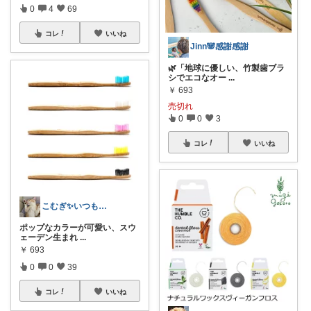
0
4
69
コレ
いいね
Jinn🐼感謝感謝
🌿「地球に優しい、竹製歯ブラ
シでエコなオー
...
￥
693
売切れ
0
0
3
コレ
いいね
こむぎ✨いつもありがとう
ポップなカラーが可愛い、スウ
ェーデン生まれ
...
￥
693
0
0
39
コレ
いいね