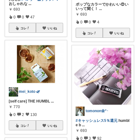
おしゃれな
...
ポップなカラーでかわいい😍い
いって聞く！
...
￥
693
￥
693
0
0
47
0
0
4
コレ
いいね
コレ
いいね
mei_koto 🌿
[self care] THE HUMBL
...
￥
770
tomonon🌼*･
0
2
130
#キャッシュレス5％還元
humbl
e b
...
コレ
いいね
￥
693
0
3
92