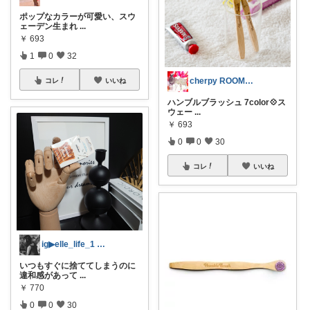
ポップなカラーが可愛い、スウ
ェーデン生まれ
...
￥
693
1
0
32
cherpy ROOM♡😺
コレ
いいね
ハンブルブラッシュ 7color💠ス
ウェー
...
￥
693
0
0
30
コレ
いいね
ig▶elle_life_1 エル
いつもすぐに捨ててしまうのに
違和感があって
...
￥
770
0
0
30