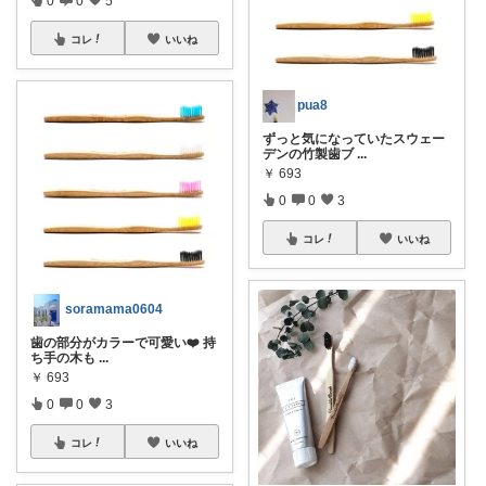
0
0
5
コレ
いいね
pua8
ずっと気になっていたスウェー
デンの竹製歯ブ
...
￥
693
0
0
3
コレ
いいね
soramama0604
歯の部分がカラーで可愛い❤️ 持
ち手の木も
...
￥
693
0
0
3
コレ
いいね