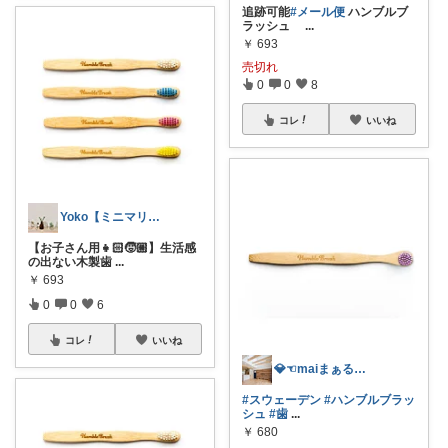
追跡可能
#メール便
ハンブルブ
ラッシュ
...
￥
693
売切れ
0
0
8
コレ
いいね
Yoko【ミニマリスト】5/24🌼
【お子さん用👧🏻🧒🏼】生活感
の出ない木製歯
...
￥
693
0
0
6
コレ
いいね
💎☜maiまぁる✳︎💛コレ歓迎💛
#スウェーデン
#ハンブルブラッ
シュ
#歯
...
￥
680