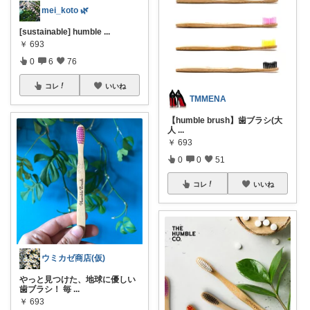
mei_koto 🌿
[sustainable] humble
...
￥
693
0
6
76
コレ
いいね
TMMENA
【humble brush】歯ブラシ(大
人
...
￥
693
0
0
51
コレ
いいね
ウミカゼ商店(仮)
やっと見つけた、地球に優しい
歯ブラシ！ 毎
...
￥
693