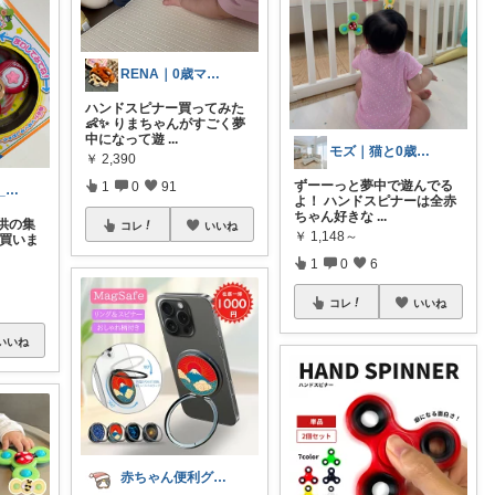
RENA｜0歳ママ👶犬猫暮らし🐶🐱
ハンドスピナー買ってみた
👶✨ りまちゃんがすごく夢
中になって遊
...
モズ｜猫と0歳児との暮らし
￥
2,390
ずーーっと夢中で遊んでる
1
0
91
ig👉@kiichan_code
よ！ ハンドスピナーは全赤
ちゃん好きな
...
供の集
コレ
いいね
￥
1,148～
 買いま
1
0
6
コレ
いいね
いいね
赤ちゃん便利グッズ♡