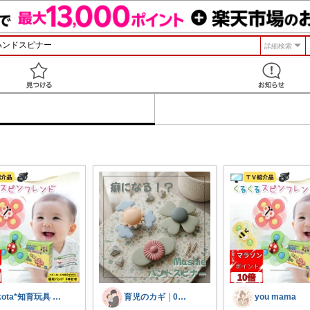
詳細検索
見つける
*kota*知育玩具 絵本キッズ ベビー
育児のカギ │0歳からの必須アイテム
you mama