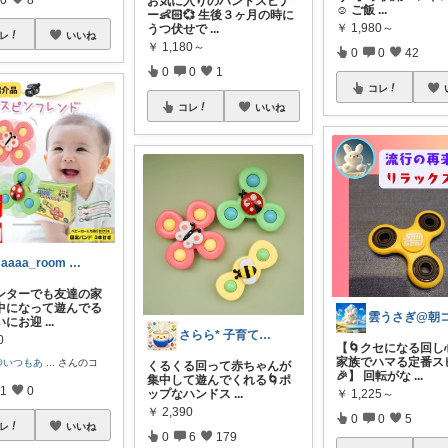
お気に入りのハンドスピナ
☺️ ご飯
...
ー👶🏻💞 生後３ヶ月の時に
￥
1,980～
うつ伏せで
...
レ
いいね
￥
1,180～
0
0
42
0
0
1
コレ
コレ
いいね
maaaa_room 赤ちゃんとの暮らし
ンターでも友達の家
中になって遊んでる
いにお迎
...
さらら* 子育て中の生活道具
0
【🌀クセになる回し
家族でハマる定番ス
@いつもあ
...
さんのコ
くるくる回って赤ちゃんが
🎉】 回転がな
...
集中して遊んでくれる🌀ポ
1
0
￥
1,225～
ップなハンドス
...
￥
2,390
0
0
5
レ
いいね
0
6
179