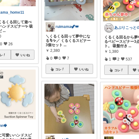
ama_home11
くるくる回して遊べ
 ハンドスピナー✨ 吸
ruimama🦖👑
だ
...
0
＼くるくる回って夢中にな
くるくる回るから夢
る🌀✨／ くるくるスピナー
るベビースピナー3
0
26
3個セット
...
ト。 吸盤付き
...
￥
2,380
￥
1,380
レ
いいね
0
0
7
1
2
537
コレ
いいね
コレ
nn🍓
に可愛いハンドスピ