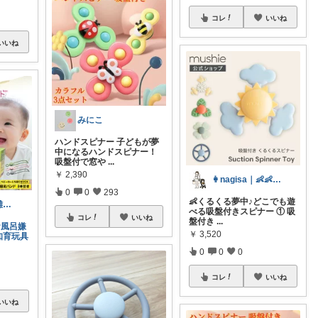
コレ
いいね
いいね
みにこ
ハンドスピナー 子どもが夢
中になるハンドスピナー！
吸盤付で窓や
...
￥
2,390
👩nagisa｜👶👶1歳・0歳
0
0
293
👶くるくる夢中♪どこでも遊
ファッション雑貨/ベビー用品👶🏻🌸
べる吸盤付きスピナー ① 吸
コレ
いいね
盤付き
...
お風呂嫌
￥
3,520
知育玩具
0
0
0
コレ
いいね
いいね