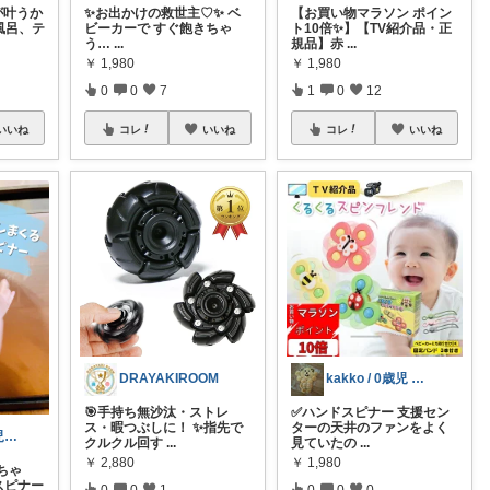
が叶うか
✨お出かけの救世主♡✨ ベ
【お買い物マラソン ポイン
風呂、テ
ビーカーで すぐ飽きちゃ
ト10倍✨】【TV紹介品・正
う…
...
規品】赤
...
￥
1,980
￥
1,980
0
0
7
1
0
12
いいね
コレ
いいね
コレ
いいね
kakko / 0歳児 帝王切開ママ
DRAYAKIROOM
✅️ハンドスピナー 支援セン
🎯手持ち無沙汰・ストレ
ターの天井のファンをよく
ス・暇つぶしに！ ✨指先で
山田さんの育児&チンチラの便利グッズ💕
見ていたの
...
クルクル回す
...
￥
1,980
￥
2,880
ちゃ
スピナー
0
0
0
0
0
1