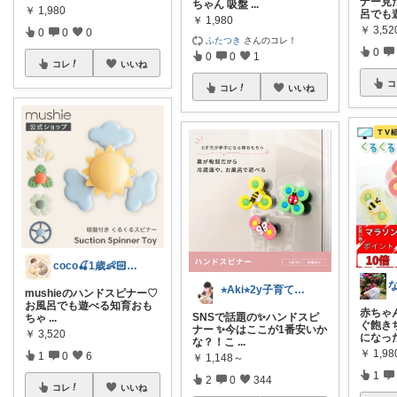
ナー見た
ちゃん 吸盤
...
￥
1,980
呂でも
￥
1,980
￥
3,52
0
0
0
ふたつき
さんのコレ！
0
0
0
1
コレ
いいね
コ
コレ
いいね
coco🍒1歳👶🏻5歳🐈
⭐︎Aki⭐︎2y子育てママの欲しい物
mushieのハンドスピナー♡
お風呂でも遊べる知育おも
赤ちゃ
SNSで話題の✨ハンドスピ
ちゃ︎︎
...
ぐ飽き
ナー ✨今はここが1番安いか
￥
3,520
になっ
な？！こ
...
￥
1,98
1
0
6
￥
1,148～
1
2
0
344
コレ
いいね