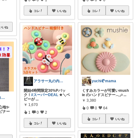
コレ
いいね
コレ
いいね
いいね
yuchi🥐mama
アラサー丸の内OL💎経由購入感謝です
くすみカラーが可愛いmush
開始4時間限定30%Pバッ
ie⁠ ⁠のハンドスピナー𓂃𓈒𓏸
...
ク！
#スーパーDEAL
★＼ベ
雲うさぎ@朝コレ❤良質便利時短グッズ🐰
ビーが
...
￥
3,380
￥
1,670
心地✨
0
0
64
ピナー
1
0
2
コレ
いいね
コレ
いいね