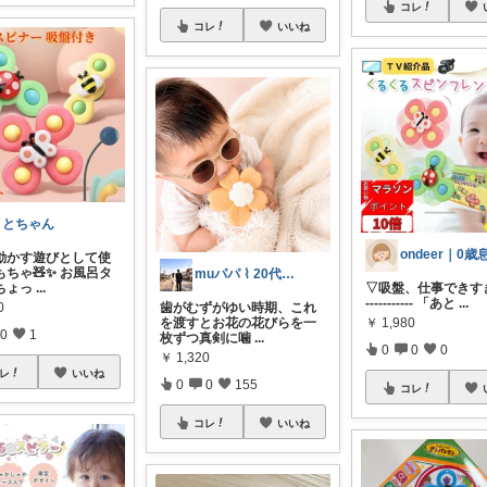
コレ
コレ
いいね
ととちゃん
動かす遊びとして使
ちゃ🧸✨ お風呂タ
muパパ ⌇ 20代パパの子育て
▽吸盤、仕事できすぎ😂
ちょっ
...
----------- 「あと
...
0
歯がむずがゆい時期、これ
￥
1,980
を渡すとお花の花びらを一
0
1
枚ずつ真剣に噛
...
0
0
0
￥
1,320
レ
いいね
0
0
155
コレ
コレ
いいね