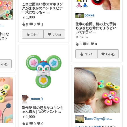
これは面白い😍スマホリン
グがまさかのハンドスピナ
ー式になっちゃ
...
pokke
￥
1,000
仕事の合間、机の上で手持
0
0
1
あぷりこっと✩.*˚100%ROOM経由
ちぶさたな時にちょうどい
いです✋ ✅
...
中にな
コレ
いいね
￥
570～
点セッ
0
0
8
コレ
いいね
いいね
moon☽
新作🩵 娘の好きなコキンち
ゃん購入│ ̂⩊፟ ̂𐅀♡ バント
...
￥
1,900
Tomo♡ig⇨@tomo_17room
0
0
0