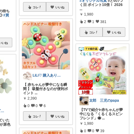
#オリジナル写真
5と0のつ
く日 ポイント10倍！ 2026
コレ
いいね
...
の待ち
￥
1,980
◎
#買
2
1
381
コレ
いいね
いいね
LiLi♡ 購入ありがとうございます!
【 赤ちゃんが夢中になる瞬
間 】 吸盤付きなのが便利ポ
イント
...
￥
2,390
太郎 三児のpapa
0
0
6
【TVで紹介✨赤ちゃんが夢
かの┊ 0歳ベビーとママの暮らし
中になる「くるくるスピン
コレ
いいね
フレンド」🐝
...
ていた
￥
1,980
娘が原色
0
0
39