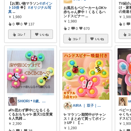
【お買い物マラソン
#ポイン
TV紹
ト10倍
🌟】
#オリジナル写
け・家
お風呂もベビーカーもOK✨
真
...
の発達
赤ちゃん夢中！くるくるハ
ンドスピナー
...
￥
1,980
￥
1,98
￥
1,980
0
0
137
0
2
0
670
コレ
いいね
コ
コレ
いいね
SHIORI＊0歳、2歳女の子ママ
AIRA ｜ 双子｜育児&家事｜元保育士
👶✨思わず夢中になるくる
ベビー
くるおもちゃ✨ 楽天1位受賞
ゃくち
✨ マラソン期間中がチャン
＆人気雑
...
ドスピ
ス！まとめて買ってポイン
トUP！ 【
...
￥
2,390
￥
1,90
￥
1,280
0
1
38
0