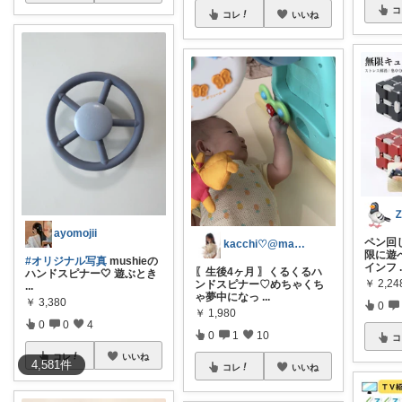
コ
コレ
いいね
ayomojii
ペン回
kacchi♡@mama.kacchi
限に遊
#オリジナル写真
mushieの
インフ
〖生後4ヶ月 〗くるくるハ
ハンドスピナー🤍 遊ぶとき
￥
2,24
ンドスピナー♡めちゃくち
...
ゃ夢中になっ
...
￥
3,380
0
￥
1,980
0
0
4
0
1
10
コ
コレ
いいね
4,581
件
コレ
いいね