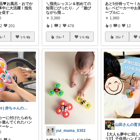
介品🧡お風呂・おでか
＼指先レッスン＆初めての
あと5分待って〜！
事中に大活躍！指先
知育にぴったり♩／ ​「遊び
も♪ ベビーカーやお
を促す
...
ながら指
...
ーブルに
...
0
￥
3,380
￥
1,980
2
201
1
2
478
0
0
12
レ
いいね
コレ
いいね
コレ
uni | 赤ちゃんのいる暮らし
カーに付けたらめち
ゃ遊んでくれたハン
ナー✨
...
yui_mama_0302
0
【大人も夢中に回し
う⁉︎】子供用ハンド
0
8