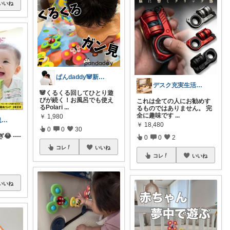
いいね
ぱんdaddy🐼新米パパ育休奮闘中🍼
デスク充実生活ROOM
🐼くるくる回してひとり遊
びが続く！お風呂でも使え
これは全ての人にお勧めす
るPolari
...
るものではありません。 完
全に趣味です
...
￥
1,980
ondeer｜0歳息子との日々🌱
￥
18,480
0
0
30
 ----
0
0
2
コレ
いいね
コレ
いいね
いいね