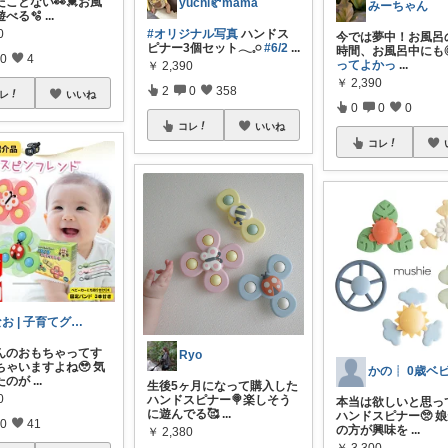
ことない👀💓お風
yuchi🥐mama
みーちゃん
遊べる🫧
...
0
#オリジナル写真
ハンドス
今では夢中！お風呂
ピナー3個セット𓂃𓈒𓏸
#6/2
...
時間、お風呂中にも
0
4
ってよかっ
...
￥
2,390
￥
2,390
2
0
358
レ
いいね
0
0
0
コレ
いいね
コレ
なお | 子育てグッズ🐣‪
んのおもちゃってす
Ryo
ちゃいますよね🥹 気
たのが
...
生後5ヶ月になって購入した
0
ハンドスピナー🍭楽しそう
本当は欲しいと思っ
に遊んでる🥰
...
ハンドスピナー🥺 
0
41
の方が興味を
...
￥
2,380