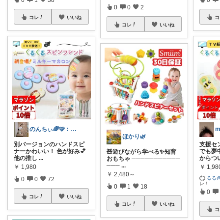
0
0
2
コレ
いいね
コ
コレ
いいね
のんちぃ🌈🩷︰10ヶ月ママ👧
ほかり🌿
別バージョンのハンドスピ
支援セ
ナーかわいい！ 色が好み💕
でも夢
🧸遊びながら学べる✨知育
他の推し
...
からつ
おもちゃ ───────────
───
...
￥
1,980
￥
1,98
￥
2,480～
るる
0
0
72
レ！
0
1
18
0
コレ
いいね
コレ
いいね
コ