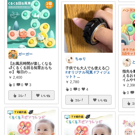
ガーガー
ちゅり
【お風呂時間が楽しくなる
🛁くるくる回る知育おもち
子供でも大人でも使える◯
指先を
ゃ】 毎日の
...
#オリジナル写真
#フィジェ
えるおも
ットト
...
￥
2,400
イムや
￥
2,780
0
0
3
￥
2,39
0
0
4
0
コレ
いいね
コレ
いいね
コ