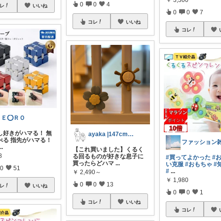
￥
3,300
0
0
4
レ
いいね
0
0
7
コレ
いいね
コレ
ＺＥ⭕ＲＯ
し好きがハマる！ 無
ayaka |147cm＊福岡
べる 指先がハマる！
...
【これ買いました】くるく
8
る回るものが好きな息子に
#買ってよかった
#
買ったらどハマ
...
い克服
#おもちゃ
#
0
51
#
...
￥
2,490～
￥
1,980
0
0
13
レ
いいね
0
0
1
コレ
いいね
コレ