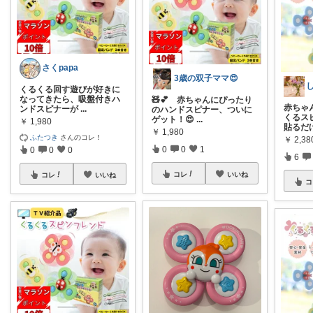
さくpapa
3歳の双子ママ😍
くるくる回す遊びが好きに
なってきたら、吸盤付きハ
🧸💕 赤ちゃんにぴったり
赤ちゃ
ンドスピナーが
...
のハンドスピナー、ついに
くるスピ
ゲット！😍
...
￥
1,980
貼るだ
￥
1,980
ふたつき
さんのコレ！
￥
2,38
0
0
1
0
0
0
6
コレ
いいね
コレ
いいね
コ