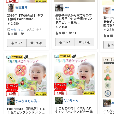
puu
吉田真琴
m
生後半年頃から家でも外で
2026年【TV紹介品】 ギフ
夢中で
もお風呂でも大活躍のハン
ト無料 Polaristure
...
る🐝
ドスピナー🌼娘
...
￥
1,980
盤付き
￥
2,100
かお ig _
...
さんのコレ！
￥
2,38
0
1
41
0
0
0
0
コレ
いいね
コレ
いいね
コ
だいちゃん
かみなりもん倶楽部
a
子どもとの毎日に取り入れ
Polaristure 【正規品】くる
こんな
やすい「ハンドスピナー 赤
くるスピンフレンド ハン
...