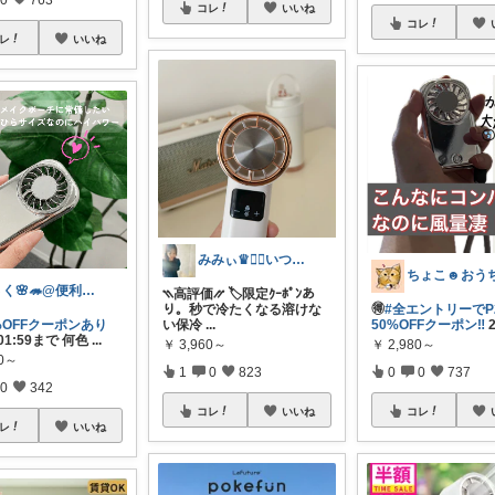
コレ
いいね
コレ
レ
いいね
みみぃ♛👯‍♀️いつもありがとう🎪
さく🌸🦔@便利でかわいいを探す旅
⳹高評価⳼ 🏷️限定ｸｰﾎﾟﾝあ
り。秒で冷たくなる溶けな
🉐
#全エントリーでP
%OFFクーポンあり
い保冷
...
50%OFFクーポン‼️
2
1 01:59まで 何色
...
￥
3,960～
￥
2,980～
80～
1
0
823
0
0
737
0
342
コレ
いいね
コレ
レ
いいね