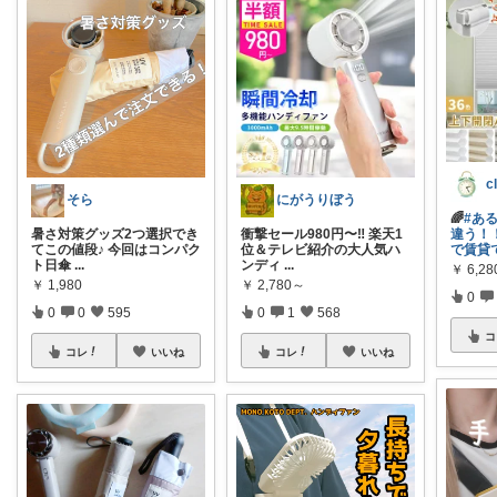
そら
にがうりぼう
🌈
#あ
暑さ対策グッズ2つ選択でき
衝撃セール980円〜‼️ 楽天1
違う！
てこの値段♪ 今回はコンパク
位＆テレビ紹介の大人気ハ
で賃貸
ト日傘
...
ンディ
...
￥
6,28
￥
1,980
￥
2,780～
0
0
0
595
0
1
568
コ
コレ
いいね
コレ
いいね