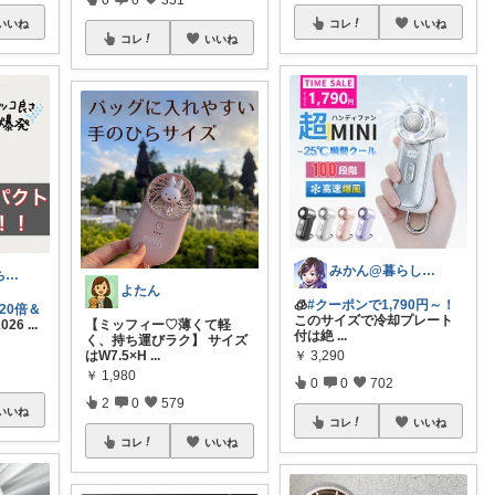
いいね
コレ
いいね
コレ
いいね
みかん@暮らしのもの／暑さ対策に全力⛱️
ちょこ☻おうち時間充実🏠アイテム
よたん
🧊
#クーポンで1,790円～！
20倍＆
このサイズで冷却プレート
026
...
【ミッフィー♡薄くて軽
付は絶
...
く、持ち運びラク】 サイズ
￥
3,290
はW7.5×H
...
￥
1,980
0
0
702
2
0
579
いいね
コレ
いいね
コレ
いいね