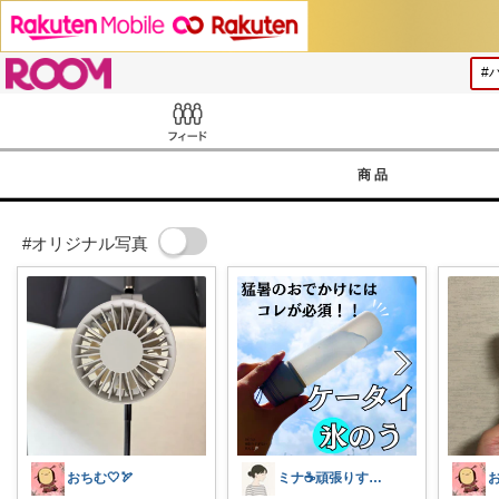
ROOM
Feed
商品
#オリジナル写真
おちむ🤍🏹
ミナ☕️頑張りすぎない暮らし🏠
お