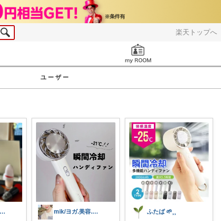
楽天トップへ
お知らせ
ユーザー
ゆみかん⭐︎大人の暮らし研究室
mik/ヨガ.美容.ファッション𓂃.✿
ふたば 🌱⸒⸒