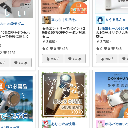
豆もち｜生活を彩るマストバイ
💧うるるん💧
K.lemon🍋モダン+家事楽+🐶
🔥全エントリーでポイント2
【
#衝撃セール990
40%OFFｸｰﾎﾟﾝ🔥ハ
0倍＆50％OFFクーポン対象
天1位👑オリジナル
リーで身軽に涼しく
🔥
...
📷️
...
￥
2,980～
￥
2,780～
0
0
0
418
0
0
546
2
1131
コレ
いいね
コレ
レ
いいね
ありこ🌱🧺快適な暮らし雑貨🌻