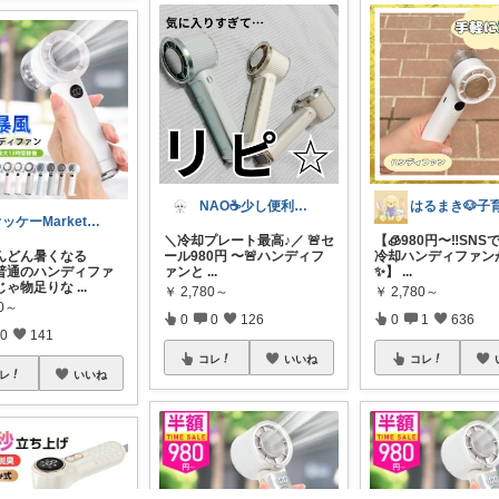
NAO☕️少し便利な僕の家
オッケーMarket🎀🛒
＼冷却プレート最高♪／ 🚨セ
【🧊980円〜‼️SN
んどん暑くなる
ール980円 〜🚨ハンディフ
冷却ハンディファン
普通のハンディファ
ァンと
...
✨】
...
じゃ物足りな
...
￥
2,780～
￥
2,780～
80～
0
0
126
0
1
636
0
141
コレ
いいね
コレ
レ
いいね