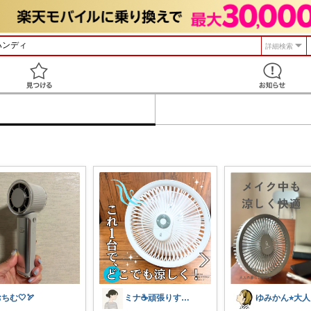
詳細検索
見つける
ちむ🤍🏹
ミナ☕️頑張りすぎない暮らし🏠