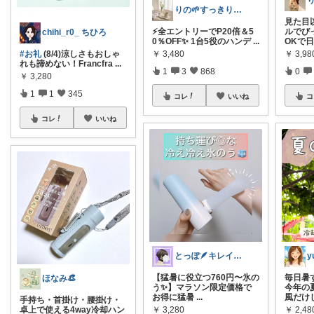
りの🌱すっきり×お気に入りの暮らし
見た目
⚡️全エントリーでP20倍＆5
ルでび
chihi_r0_ ちひろ
0％OFF✨️ 1台5役のハンデ
...
OKで
￥
3,480
￥
3,98
#お礼
(8/4)涼しさもおしゃ
れも諦めない！Francfra
...
1
3
868
0
￥
3,280
1
1
345
コレ
いいね
コ
コレ
いいね
とっぽ🪶キレイめカジュアル|服とネイル
【猛暑に役立つ760円〜氷の
毎日暑す
ほなみ👒
う✨】マラソン限定価格で
今年の
お得に猛暑
...
風だけ
手持ち・首掛け・腰掛け・
￥
3,280
￥
2,48
卓上で使える4way冷却ハン