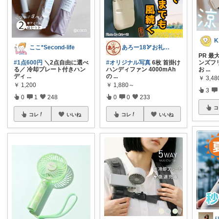
ここ*Second-life
あろー18🏹お礼はプロフにて
PR 最大
#1点600円
＼2点自由に選べ
#オリジナル写真
6枚 首掛け
ンズフ
る／ 冷却プレート付きハン
ハンディファン 4000mAh
お
...
ディ
...
の
...
￥
3,48
￥
1,200
￥
1,880～
3
0
1
248
0
0
233
コ
コレ
いいね
コレ
いいね