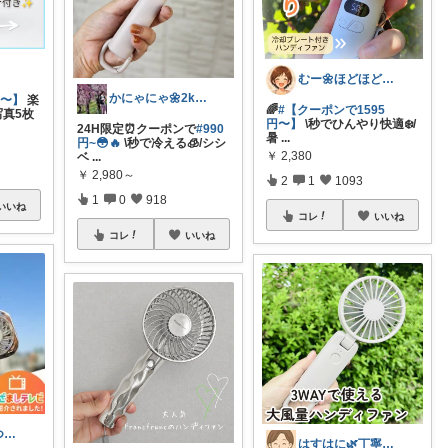
むー🌼ほどほど生活🌼
かにゃにゃ🌼2kids mama
円〜】
楽
🌈
#【クーポンで1595
写真5枚
円〜】
\秒でひんやり快適❄️/
24H限定⏰クーポンで
#990
暑
...
円~😳🔥
\秒で冷える🧊/シシ
￥
2,380
ベ
...
￥
2,980～
2
1
1093
1
0
918
いいね
コレ
いいね
コレ
いいね
ゆるパカ🎀いつもありがとうございます✨
はすはに🌿丁寧な暮らし