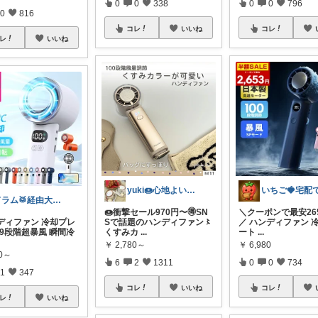
0
0
338
0
0
796
0
816
コレ
いいね
コレ
レ
いいね
yuki🍩心地よいものに囲まれて💛
ドラム🥁経由大感謝🉐
🍩衝撃セール970円〜🉐SN
＼クーポンで最安26
ンディファン 冷却プレ
Sで話題のハンディファン〻
／ ハンディファン 
99段階超暴風 瞬間冷
くすみカ
...
ート
...
￥
2,780～
￥
6,980
80～
6
2
1311
0
0
734
1
347
コレ
いいね
コレ
レ
いいね