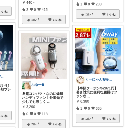
￥
440～
1
0
288
2
0
415
いいね
コレ
いいね
コレ
いいね
いちご🍓宅配でかなえる快適ライフ🏠
くーにゃん🐈️毎日感謝😊🙏
ぶゆー🐈
53円！
【半額クーポン✨2871円】
冷却プレ
暑さ対策に便利な腰掛けフ
🔔超コンパクトなのに爆風
ァン😊
...
ハンディファン！外出先で
￥
6,380
少しでも涼しく
...
￥
3,290
1
0
665
0
0
118
いいね
コレ
いいね
コレ
いいね