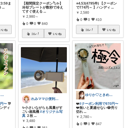
23:59ま
【期間限定クーポン🏷️✨】
⭐️4.53(4795件) 【クーポン
6
...
冷却プレートが数秒で冷え
で774円～ 】ハンディ
...
てすぐ使える
...
￥
2,580
￥
2,980～
0
0
410
0
0
840
いいね
コレ
いいね
コレ
いいね
よかぴ✨いつも感謝です💖😊💖
ゆりか♡ときめく暮らしと服✨️
れみママ@便利雑貨¸¸kids
0円〜
🎊
❤️
#クーポン利用で970円〜
ハンディ
✨小さいながらも風量がす
❤️無いと夏越せない😂売り
ごい扇風機
#オリジナル写
切れ
...
真
２枚
...
￥
2,780～
￥
3,480
0
0
847
0
0
351