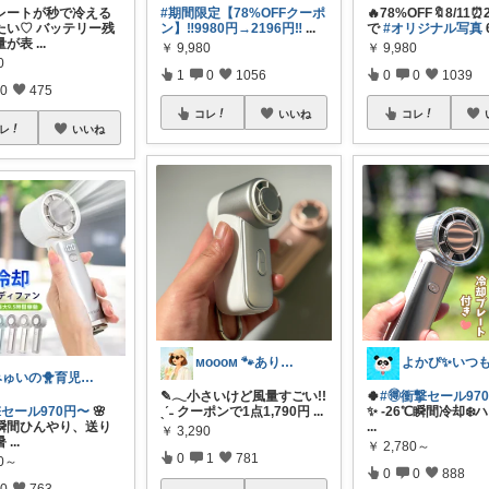
レートが秒で冷える
#期間限定【78%OFFクーポ
🔥78%OFF🔖8/11⏰
たい♡ バッテリー残
ン】‼️9980円→2196円‼
...
で
#オリジナル写真
量が表
...
￥
9,980
￥
9,980
0
1
0
1056
0
0
1039
0
475
コレ
いいね
コレ
レ
いいね
ᴍᴏᴏᴏᴍ 🐾ありがとうございます🐹
みゅいの🐥育児×時短×コスパ☀️朝コレ
✎𓂃小さいけど風量すごい!!
🍀
#🉐衝撃セール97
撃セール970円〜
🌸
ˎˊ˗ クーポンで1点1,790円
...
✨ -26℃瞬間冷却❄️
瞬間ひんやり、送り
...
￥
3,290
暑
...
￥
2,780～
0
1
781
80～
0
0
888
0
763