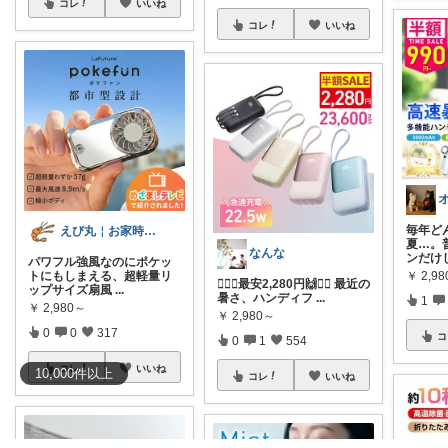
コレ
いいね
コレ
いいね
毎年ど
えび丸￤お家時間を快適にする アイテム
夏…。
なんな
ンだけ
パワフル強風なのにポケッ
￥
2,9
トにもしまえる、超軽量リ
❤️‍🔥🙌最安2,280円🙌❤️‍🔥 最近の
ップサイズ扇風
...
暑さ、ハンディフ
...
1
￥
2,980～
￥
2,980～
0
0
317
コ
0
1
554
コレ
いいね
10,000
件
以上
コレ
いいね