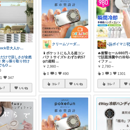
クリームソーダ♫昭和平成レトロ好き母
꧁ポイマニ
clock⏰大人かわいい
📱ポケットにも入る超コン
🔥衝撃セール980円～
るだけで涼しさが全然
パクトサイズ✨ わずか約57
で話題沸騰中の冷却
！突っ張り取り付け
gの超軽
...
ィファ
...
でもO
...
￥
2,980～
￥
2,780～
0
0
0
490
3
3
1301
1
347
コレ
いいね
コレ
レ
いいね