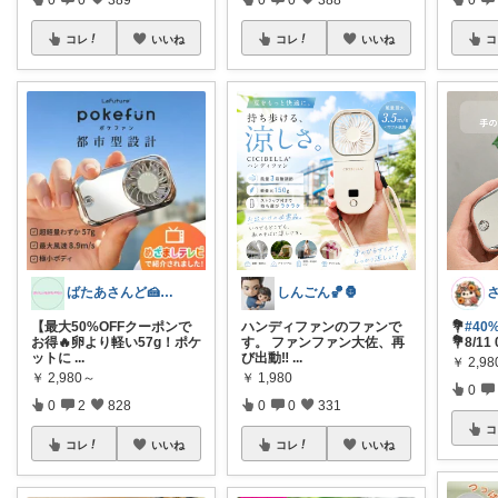
コレ
いいね
コレ
いいね
コ
ばたあさんど🍰テンション爆上がりな生活
しんごん🏀🦍
【最大50%OFFクーポンで
ハンディファンのファンで
💐
#40
お得🔥卵より軽い57g！ポケ
す。 ファンファン大佐、再
💐8/1
ットに
...
び出動‼️
...
￥
2,9
￥
2,980～
￥
1,980
0
0
2
828
0
0
331
コ
コレ
いいね
コレ
いいね