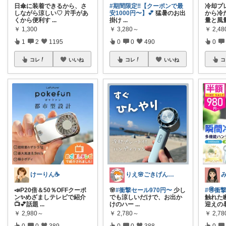
日傘に装着できるから、さ
#期間限定‼️【クーポンで最
冷却プ
しながら涼しい♡ 片手があ
安1000円〜】💕
猛暑のお出
から冷
くから便利す
...
掛け
...
量と風
￥
1,300
￥
3,280～
￥
2,48
1
2
1195
0
0
490
0
コレ
いいね
コレ
いいね
コ
けーりん☕️
りえ🌸ごきげんな暮らし🏠🌿
📣P20倍＆50％OFFクーポ
🌸
#衝撃セール970円〜
少し
#🉐衝
ン✨めざましテレビで紹介
でも涼しいだけで、お出か
触れた
📺💕話題
...
けのハー
...
迎えの
￥
2,980～
￥
2,780～
￥
2,7
0
0
389
0
0
388
0