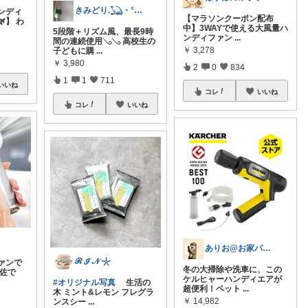
きみどり.𓆏・°いつも感謝です
ンディ
【マラソンクーポン配布
】 わ
中】3WAYで使える大風量ハ
5段階＋リズム風、最長9時
ンディファン
...
間の連続使用𓂅𓂅 高校生の
￥
3,278
子どもに購
...
￥
3,980
2
0
834
1
1
711
いいね
コレ
いいね
コレ
いいね
ありお@お家パスタ x 楽天ROOM
ℛ ℐ 𝒩 𓇼
ァンで
冬の大掃除や洗車に、この
大佐で
ケルヒャーハンディエアが
#オリジナル写真
生活の
超便利！ペット
...
木 ミント&レモン フレグラ
￥
14,982
ンスシー
...