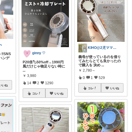
꧂
KIHO@2児ママ（👧小5👦小3）
ginny ♡
‼️SNS
義母が使っているのを借り
ハンデ
てみたらとても良かったの
P20倍🏷️50%off→1990円
で購入を 決め
...
風だけじゃ物足りない時に
￥
2,780～
...
￥
3,980
0
1
529
14
2
1290
いいね
コレ
いいね
コレ
いいね