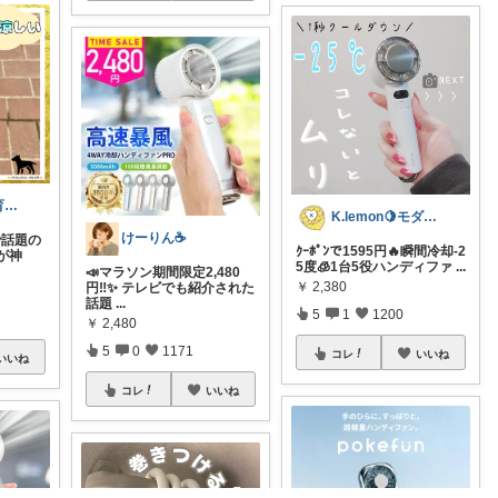
はるまき🐶子育て中
K.lemon🍋モダン+家事楽+🐶
けーりん☕️
Sで話題の
ｸｰﾎﾟﾝで1595円🔥瞬間冷却-2
が神
5度🧊1台5役ハンディファ
...
📣マラソン期間限定2,480
￥
2,380
円‼️✨ テレビでも紹介された
話題
...
5
1
1200
￥
2,480
5
0
1171
コレ
いいね
いいね
コレ
いいね