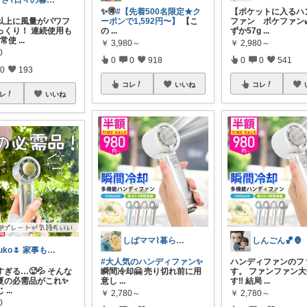
りさ⌇日々の暮らしをちょっと素敵に
✨️🉐
#【先着500名限定★ク
【ポケットに入るハ
以上に風量がパワフ
ーポンで1,592円〜】
【こ
ファン ポケファン
っくり！ 連続使用も
の
...
ずか57g
...
日常使
...
￥
3,980～
￥
2,980～
0
0
0
918
0
0
541
0
193
コレ
いいね
コレ
レ
いいね
しばママ⌇暮らしと子育て
しんごん🏀🦍
yuko🌷 家事も育児もちょっとラクに
#大人気のハンディファン✨
ハンディファンのフ
ぎる…🥵💦 そんな
瞬間冷却🤗 売り切れ前に用
す。 ファンファン
夏の必需品がこれ✨
意し
...
す‼️ 結局
...
じ
...
￥
2,780～
￥
2,780～
0