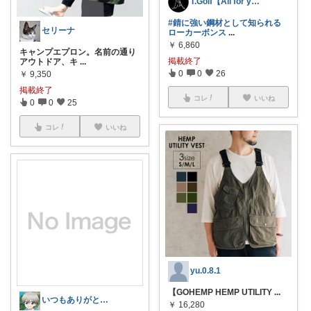
T.Golf【All for you】
#錆に強い鋼材として知られる
セリーナ
ローカーボンス
...
￥
6,860
キャンプエプロン。名前の通り
掲載終了
アウトドア、キ
...
0
0
26
￥
9,350
掲載終了
コレ
いいね
0
0
25
コレ
いいね
yu.0.8.1
【GOHEMP HEMP UTILITY
...
いつもありがとう＠感謝です!!
￥
16,280