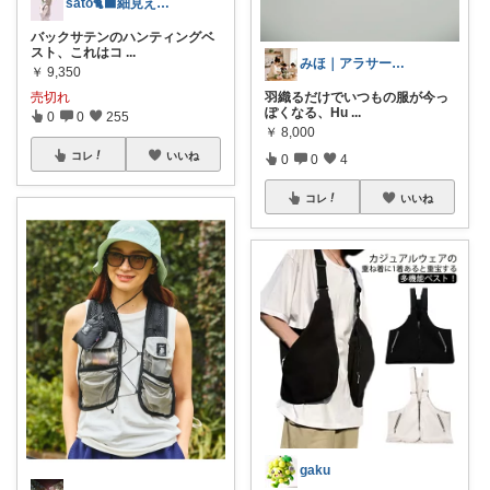
sato🐈‍⬛細見え×淡色コーデ
バックサテンのハンティングベ
スト、これはコ
...
みほ｜アラサー主婦｜共働き｜2児育児中
￥
9,350
羽織るだけでいつもの服が今っ
売切れ
ぽくなる、Hu
...
0
0
255
￥
8,000
コレ
いいね
0
0
4
コレ
いいね
gaku