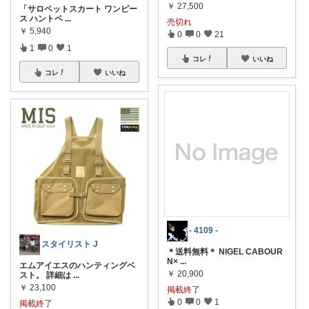
￥
27,500
「サロペットスカート ワンピー
ス ハントベ
...
売切れ
￥
5,940
0
0
21
1
0
1
コレ
いいね
コレ
いいね
- 4109 -
スタイリスト J
＊送料無料＊ NIGEL CABOUR
N×
...
エムアイエスのハンティングベ
￥
20,900
スト。 詳細は
...
￥
23,100
掲載終了
0
0
1
掲載終了