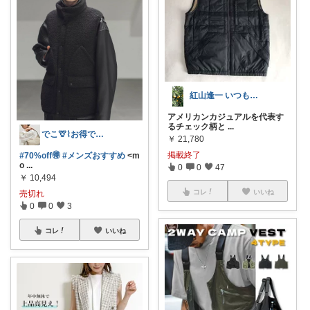
紅山逢一 いつも ありがとうございます✨
アメリカンカジュアルを代表す
るチェック柄と
...
でこ🦒⌇お得で可愛いお洋服と暮らし
￥
21,780
掲載終了
#70%off🉐
#メンズおすすめ
<m
o
...
0
0
47
￥
10,494
コレ
いいね
売切れ
0
0
3
コレ
いいね