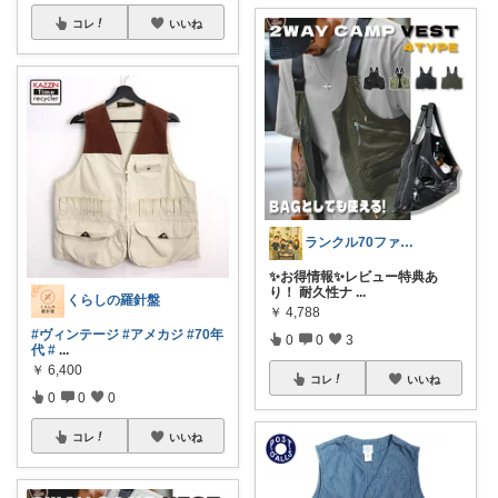
コレ
いいね
ランクル70ファミリー便利なROOM🚙
✨お得情報✨レビュー特典あ
り！ 耐久性ナ
...
くらしの羅針盤
￥
4,788
#ヴィンテージ
#アメカジ
#70年
0
0
3
代
#
...
￥
6,400
コレ
いいね
0
0
0
コレ
いいね