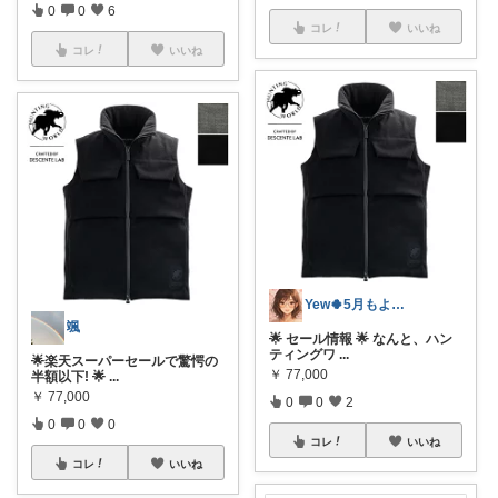
0
0
6
コレ
いいね
コレ
いいね
Yew🍀5月もよろしく♪
颯
🌟 セール情報 🌟 なんと、ハン
ティングワ
...
🌟楽天スーパーセールで驚愕の
￥
77,000
半額以下! 🌟
...
￥
77,000
0
0
2
0
0
0
コレ
いいね
コレ
いいね