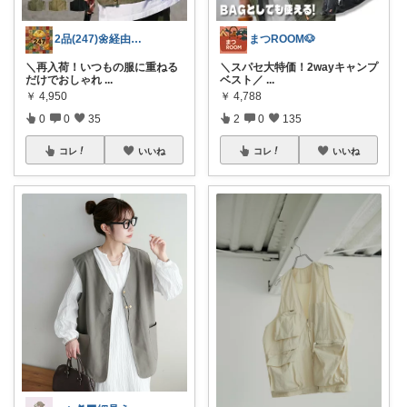
2品(247)🌼経由購入感謝です🌼
まつROOM🐶
＼再入荷！いつもの服に重ねる
＼スパセ大特価！2wayキャンプ
だけでおしゃれ
...
ベスト／
...
￥
4,950
￥
4,788
0
0
35
2
0
135
コレ
いいね
コレ
いいね