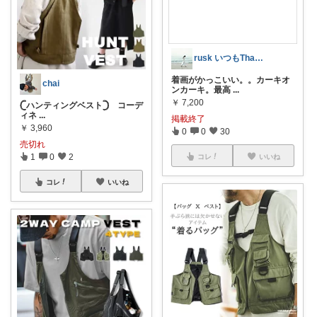
rusk いつもThanks!
着画がかっこいい。。カーキオ
chai
ンカーキ。最高
...
￥
7,200
‎𓊆ハンティングベスト𓊇 コーデ
ィネ
...
掲載終了
￥
3,960
0
0
30
売切れ
1
0
2
コレ
いいね
コレ
いいね