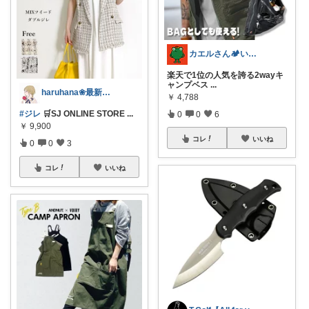
カエルさん🏕️いつもご購入感謝🐸
楽天で1位の人気を誇る2wayキ
ャンプベス
...
haruhana❀最新ファッション更新中
￥
4,788
#ジレ
🛒SJ ONLINE STORE
...
0
0
6
￥
9,900
コレ
いいね
0
0
3
コレ
いいね