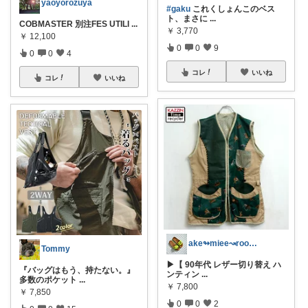
yaoyorozuya
#gaku
これくしょんこのベス
ト、まさに
...
COBMASTER 別注FES UTILI
...
￥
3,770
￥
12,100
0
0
9
0
0
4
コレ
いいね
コレ
いいね
ake↬miee↝room✰=
Tommy
▶【 90年代 レザー切り替え ハ
『バッグはもう、持たない。』
ンティン
...
多数のポケット
...
￥
7,800
￥
7,850
0
0
2