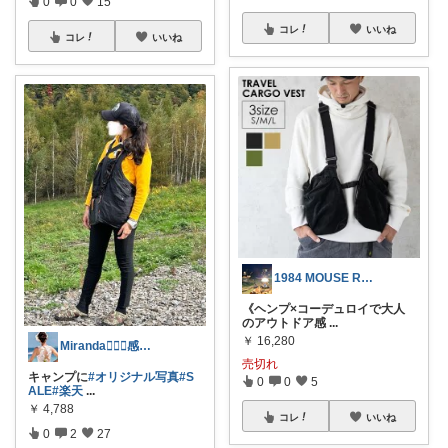
0
0
15
コレ
いいね
コレ
いいね
1984 MOUSE ROOM
《ヘンプ×コーデュロイで大人
のアウトドア感
...
￥
16,280
Miranda👰🏻‍♀️感謝🙏
売切れ
キャンプに
#オリジナル写真
#S
0
0
5
ALE
#楽天
...
￥
4,788
コレ
いいね
0
2
27