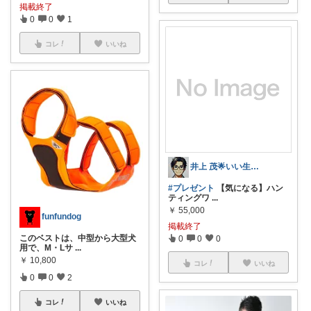
掲載終了
0
0
1
コレ
いいね
井上 茂🌟いい生活改善🌟
#プレゼント
【気になる】ハン
ティングワ
...
￥
55,000
funfundog
掲載終了
このベストは、中型から大型犬
0
0
0
用で、M・Lサ
...
￥
10,800
コレ
いいね
0
0
2
コレ
いいね