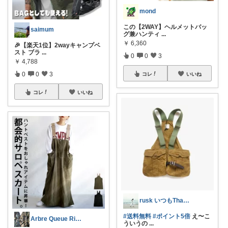
mond
この【2WAY】ヘルメットバッ
saimum
グ兼ハンティ
...
￥
6,360
🎉【楽天1位】2wayキャンプベ
スト ブラ
...
0
0
3
￥
4,788
0
0
3
コレ
いいね
コレ
いいね
rusk いつもThanks!
#送料無料
#ポイント5倍
え〜こ
Arbre Queue Rivière
ういうの
...