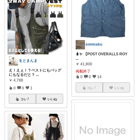
ennmaku
🧳✨ 【POST OVERALLS ROY
...
をとまんま
￥
41,800
え！えぇ！？ベストにもバッグ
掲載終了
にもなるだと？
...
0
0
14
￥
4,788
0
0
1
コレ
いいね
コレ
いいね