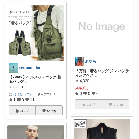
あやち
myroom_for
「万能！着るバッグ ジレ ハンテ
ィングベス
...
【2WAY】ヘルメットバッグ 着
￥
4,320
るバッグ
...
￥
6,360
掲載終了
0
0
0
はにわ （コレ
...
さんのコレ！
1
0
11
コレ
いいね
コレ
いいね