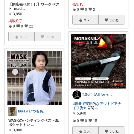
売切れ
【閉店売り尽くし】ワーク ベス
ト -mad
...
0
0
2
￥
3,850
コレ
いいね
掲載終了
0
0
22
コレ
いいね
T.Golf【All for you】
#軽量で実用的なアウトドアナ
イフ🕺✨
🛒関
...
taka☆いつもありがとうございます。
￥
5,940
WASKのハンティングベスト風
0
0
15
ポケットトレ
...
￥
3,080
コレ
いいね