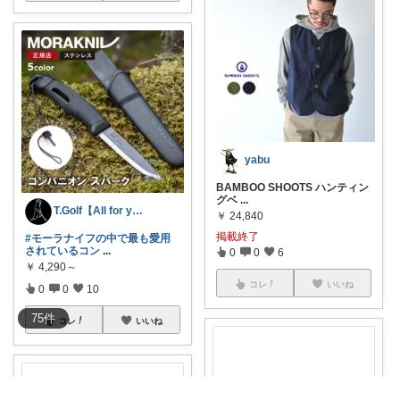
yabu
BAMBOO SHOOTS ハンティン
グベ
...
T.Golf【All for you】
￥
24,840
掲載終了
#モーラナイフの中で最も愛用
されているコン
...
0
0
6
￥
4,290～
コレ
いいね
0
0
10
75
件
コレ
いいね