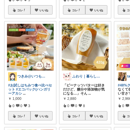
コレ
いいね
コレ
いいね
コ
つきみ@いつもありがとうございます🙏
ふわり｜暮らしの負担をかるくする日用品
#お試しはちみつ食べ比べセ
「ピーナッツバターは好き
#48%
ット
#エコパック(ハンガリ
だけど、糖分や添加物が気
なくて
ーアカシ
...
になる…」そん
...
い甘さ
￥
1,000
￥
2,880
￥
2,96
0
0
3
0
0
8
0
コレ
いいね
コレ
いいね
コ