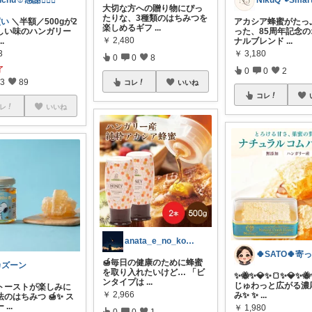
uchu☺︎感謝🙇🏻‍♀️
大切な方への贈り物にぴっ
たりな、3種類のはちみつを
買い
＼半額／500gが2
アカシア蜂蜜がたっ
楽しめるギフ
...
しい味のハンガリー
った、85周年記念
￥
2,480
...
ナルブレンド
...
3
￥
3,180
0
0
8
了
0
0
2
3
89
コレ
いいね
コレ
レ
いいね
anata_e_no_kotoba
🍯毎日の健康のために蜂蜜
カズーン
を取り入れたいけど… 「ビ
​✨🐝✨💎✨🍞✨💎✨
ンタイプは
...
じゅわっと広がる濃
トーストが楽しみに
￥
2,966
み✨ ✨
...
のはちみつ 🍯✨ ス
ー
...
￥
1,980
0
0
1