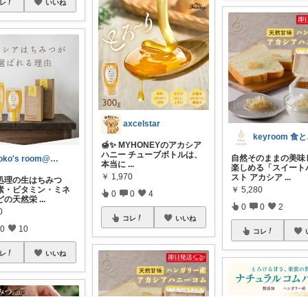
レ
いいね
axcelstar
ke
🍯✨ MYHONEYのアカシア
ハニー チューブボトルは、
自然そのままの美味
yoko's room@y5__tji
本当に
...
楽しめる「スイート
￥
1,970
スト アカシア
...
処理の生はちみつ
素・ビタミン・ミネ
￥
5,280
0
0
4
どの天然栄
...
0
0
2
0
コレ
いいね
0
10
コレ
レ
いいね