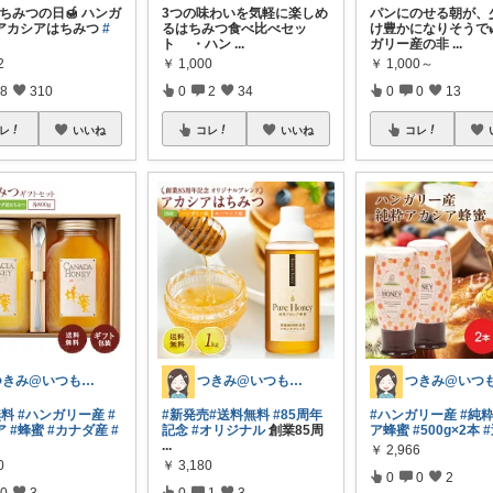
はちみつの日🍯 ハンガ
3つの味わいを気軽に楽しめ
パンにのせる朝が、
アカシアはちみつ
#
るはちみつ食べ比べセッ
け豊かになりそうで
ト ・ハン
...
ガリー産の非
...
2
￥
1,000
￥
1,000～
8
310
0
2
34
0
0
13
レ
いいね
コレ
いいね
コレ
つきみ@いつもありがとうございます🙏
つきみ@いつもありがとうございます🙏
無料
#ハンガリー産
#
#新発売
#送料無料
#85周年
#ハンガリー産
#純
ア
#蜂蜜
#カナダ産
#
記念
#オリジナル
創業85周
ア蜂蜜
#500g×2本
...
￥
2,966
0
￥
3,180
0
0
2
0
3
0
1
3