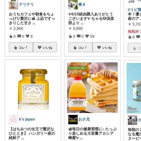
r
ナリナリ
春🌷
#リピ
おうちカフェや朝食をちょ
✨6/10経由購入ありがとう
本！優
っぴり贅沢に🍯 上品ですっ
ございます✨ ちゃる🐶倶楽
産のア
きりした甘さ
...
部より
...
￥
5,70
￥
2,966
￥
9,990
掲載終
0
0
8
0
0
59
0
コレ
いいね
コレ
いいね
コ
k's japan
おさ兄
【はちみつの女王で贅沢な
🍯毎日の健康習慣に♪ たっぷ
毎朝の
ひととき】 ハンガリー産の
り楽しめる大容量アカシア
なる魔法
純粋ア
...
蜂蜜✨
...
ヌーピ