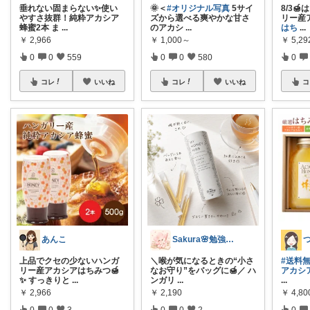
垂れない固まらない✨使い
🌞＜
#オリジナル写真
5サイ
8/3
やすさ抜群！純粋アカシア
ズから選べる爽やかな甘さ
リー産
蜂蜜2本 ま
...
のアカシ
...
はち
...
￥
2,966
￥
1,000～
￥
5,29
0
0
559
0
0
580
0
コレ
いいね
コレ
いいね
コ
あんこ
Sakura🌸勉強と暮らし愛用品
上品でクセの少ないハンガ
＼喉が気になるときの“小さ
#送料
リー産アカシアはちみつ🍯
なお守り”をバッグに🍯／ ハ
アカシ
✨ すっきりと
...
ンガリ
...
...
￥
2,966
￥
2,190
￥
4,80
0
0
3
0
0
2
0