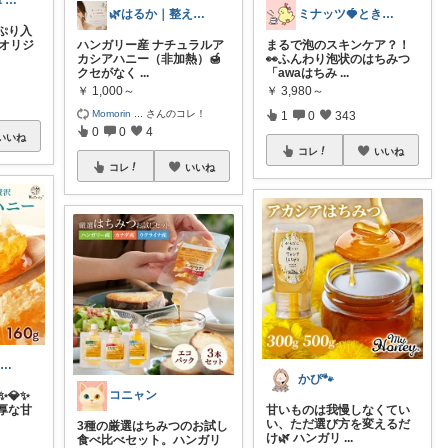
NikuQ🐾Smart Choice
🌿はるか｜整える×健康習慣×予防
ミナッツ🍓ときめきL!FE💎
ぷり入
のオリジ
ハンガリー産 ナチュラルア
まるで泡のスキンケア？！
カシアハニー（非加熱）🍯
👀ふんわり泡状のはちみつ
クセがなく
...
「awaはちみ
...
￥
1,000～
￥
3,980～
Momorin
...
さんのコレ！
1
0
343
0
0
4
いいね
コレ
いいね
コレ
いいね
🍀SATO🍀寄って、見てらっしゃい！
かぴ🐾
コニャン
✨💎✨
厚な甘
甘いものは我慢しなくてい
い、ただ選び方を変えるだ
3種の厳選はちみつのお試し
け🌿 ハンガリ
...
食べ比べセット。ハンガリ