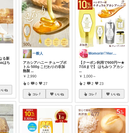
一般人
Momorin♡Herb Blender
なる新
waはち
アカシアハニー チューブボ
【クーポン利用で900円〜★
トル 500g こだわりの非加
7/16まで】 はちみつ アカシ
熱製
...
...
￥
2,990
￥
1,000～
0
0
27
2
2
23
いいね
コレ
いいね
コレ
いいね