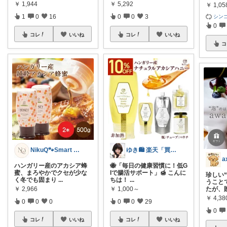
￥
1,944
￥
5,292
￥
1,05
1
0
16
0
0
3
シンゴ
0
コレ
いいね
コレ
いいね
コ
NikuQ🐾Smart Choice
ゆき🛍️ 楽天「買ってよかった」を厳選
a
ハンガリー産のアカシア蜂
🐝「毎日の健康習慣に！低G
蜜、まろやかでクセが少な
Iで腸活サポート」🍯 こんに
珍しい
く冬でも固まり
...
ちは！
...
うこと
￥
2,966
￥
1,000～
たが、
￥
4,3
0
0
0
0
0
29
0
コレ
いいね
コレ
いいね