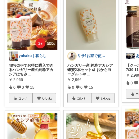
yohaku｜暮らし
リサ⌇お家で使えるときめくモノ ୨୧˖*
48%OFFでお得に購入でき
ハンガリー産 純粋アカシア
【クー
るハンガリー産の純粋アカ
蜂蜜2本セット🍯 おからヨ
7/30 
シアはちみ
...
ーグルトや
...
￥
2,98
￥
2,966
￥
2,966
0
0
0
15
0
0
15
コ
コレ
いいね
コレ
いいね