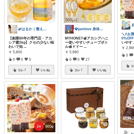
🌿はるか｜整える×健康習慣×予防
💎jamlove 身体に優しく
＼
#お
【創業80年の専門店・アカ
MYHONEY🍯アカシアハニ
0%OFF
シア蜜2kg】クセの少ない味
ー使いやすいチューブボト
いやす
わいで知
...
ル🍯ドドー
...
￥
2,96
￥
5,800
￥
5,980
0
0
0
0
0
0
27
コ
コレ
いいね
コレ
いいね