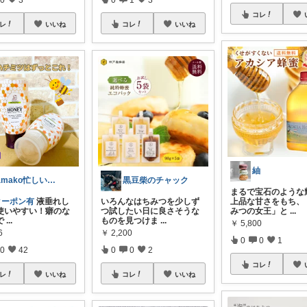
コレ
レ
いいね
コレ
いいね
紬
tamako忙しいママへの育児・生活雑貨
黒豆柴のチャック
まるで宝石のような
クーポン有
液垂れし
いろんなはちみつを少しず
上品な甘さをもち、
使いやすい！癖のな
つ試したい日に良さそうな
みつの女王」と
...
で
...
ものを見つけま
...
￥
5,800
6
￥
2,200
0
0
1
0
42
0
0
2
コレ
レ
いいね
コレ
いいね