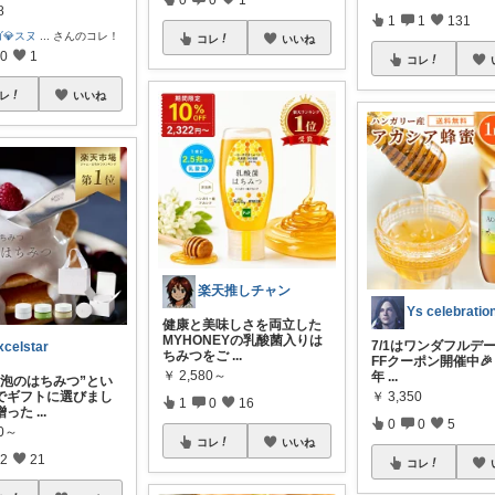
8
1
1
131
💎スヌ
...
さんのコレ！
コレ
いいね
0
1
コレ
レ
いいね
楽天推しチャン
健康と美味しさを両立した
MYHONEYの乳酸菌入りは
7/1はワンダフルデー
xcelstar
ちみつをご
...
FFクーポン開催中🎉
￥
2,580～
年
...
“泡のはちみつ”とい
でギフトに選びまし
￥
3,350
1
0
16
贈った
...
0
0
5
80～
コレ
いいね
2
21
コレ