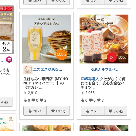
コレ
いいね
コレ
いいね
yroom 食と暮らしのパントリー
エスエス＠あなた様に幸あれ
ゆあん🍀ブルベ夏🩵骨格ナチュラル
しさを
ハーベ
生はちみつ専門店【MY HO
#3/5再購入
クセがなくて何
NEY（マイハニー）】の
にでも合う、安心安全なハ
《アカシ
...
チミツ
...
￥
2,910
￥
2,966
0
0
2
0
0
7
いいね
コレ
いいね
コレ
いいね