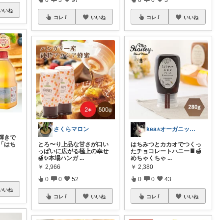
いいね
コレ
いいね
コレ
いいね
さくらマロン
kea⭐︎オーガニックアイテム
輝きで
「はち
とろ〜り上品な甘さが口い
はちみつとカカオでつくっ
っぱいに広がる極上の幸せ
たチョコレートハニー🍫🍯
🍯✨本場ハンガ
...
めちゃくちゃ
...
￥
2,966
￥
2,380
0
0
52
0
0
43
いいね
コレ
いいね
コレ
いいね