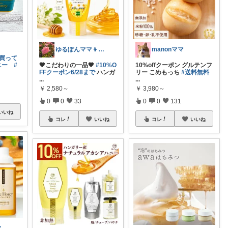
ゆるぽんママ👦👧🐶🌹
manonママ
#買って
ニー
#
🖤こだわりの一品🖤
#10%O
10%offクーポン グルテンフ
FFクーポン6/28まで
ハンガ
リー こめもっち
#送料無料
...
...
￥
2,580～
￥
3,980～
0
0
33
0
0
131
いいね
コレ
いいね
コレ
いいね