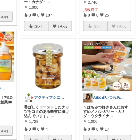
ー・カナダ・
...
￥
2,740
￥
1,000
掲載終了
0
0
107
0
0
25
いいね
コレ
いいね
コレ
いいね
Ys celebration day
アクティブシニア生活☯️sheng
Aiko🍎いつもありがとうございます
！7%O
 創業80
香ばしくローストしたナッ
＼はちみつ好きさんにおす
ツをコクのある蜂蜜に漬け
すめ／ ハンガリー・カナ
込んでいます。
...
ダ・ウクライナ
...
￥
1,728
￥
1,000
0
0
4
0
0
17
いいね