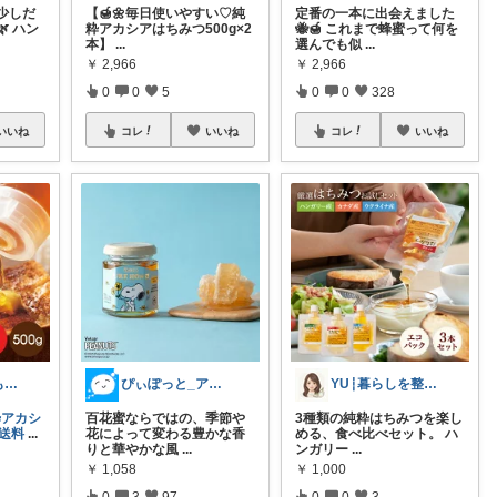
少しだ
【🍯🌼毎日使いやすい♡純
定番の一本に出会えました
 ハン
粋アカシアはちみつ500g×2
🐝🍯 これまで蜂蜜って何を
本】
...
選んでも似
...
￥
2,966
￥
2,966
0
0
5
0
0
328
いいね
コレ
いいね
コレ
いいね
つきみ@いつもありがとうございます🙏
ぴぃぽっと_アイコン画像変えました⭐️
YU┆暮らしを整えるもの
粋アカシ
百花蜜ならではの、季節や
3種類の純粋はちみつを楽し
#送料
...
花によって変わる豊かな香
める、食べ比べセット。 ハ
りと華やかな風
...
ンガリー
...
￥
1,058
￥
1,000
0
3
97
0
0
3