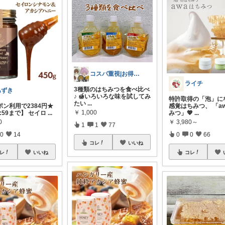
コスパ重視|お得ROOM🐷
ライチ
3種類のはちみつを食べ比べ
あずき
♪ 🍯いろいろな味を試してみ
特許取得の「泡」に
たい
...
ポン利用で2384円★
感覚はちみつ、 「a
￥
1,000
11:59まで】 セイロ
...
みつ」💖
...
0
￥
3,980～
1
1
77
0
14
0
0
66
コレ
いいね
レ
いいね
コレ