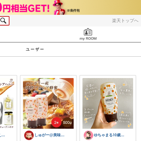
楽天トップへ
お知らせ
ユーザー
すずしろ🌿整えながら、ゆるく暮らす
しゅがー@美味しいスイーツや雑貨紹介
ゆちゃまる⌇ 0歳ベビーとママ楽グッズ