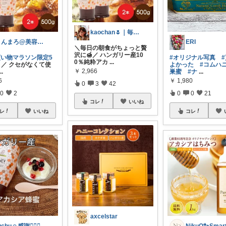
kaochan🌷｜毎日を心地よく
まんまろ@美容と健康をサポート
ERI
＼毎日の朝食がちょっと贅
沢に🍯／ ハンガリー産10
買い物マラソン限定5
#オリジナル写真
0％純粋アカ
...
／ クセがなくて使
よかった
#コムハ
￥
2,966
...
巣蜜
#ナ
...
6
￥
1,980
0
3
42
0
2
0
0
21
コレ
いいね
レ
いいね
コレ
axcelstar