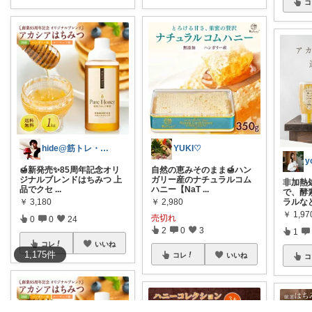
コ
hide@筋トレ・健康・ダイエット
YUKI♡
🍯新発売✨85周年記念オリ
自然の恵みそのまま🍯ハン
ジナルブレンドはちみつ 上
ガリー産のナチュラルコム
非加熱
品でクセ
...
ハニー【NaT
...
で、酵
￥
3,180
￥
2,980
ラルな
￥
1,97
売切れ
0
0
24
2
0
3
1
コレ
いいね
1,175
件
コレ
いいね
コ