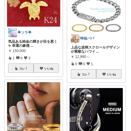
🌟ソラ🌟
時短パパ
気品ある純金の輝きが目を惹く
✨ 幸運の象徴
...
上品な波柄スクロールデザイン
￥
150,000
が素敵なハワイ
...
￥
12,980～
1
0
3
0
0
1
コレ
いいね
コレ
いいね