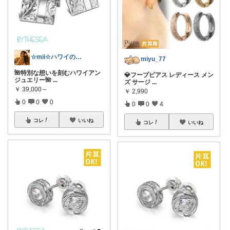
☆mii☆ハワイの雑貨屋さん
miyu_77
🌺特別な想いを刻むハワイアン
💎フープピアス レディース メン
ジュエリー🌺
...
ズ サージ
...
￥
39,000～
￥
2,990
0
0
0
0
0
4
コレ
いいね
コレ
いいね