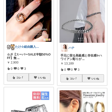
たけ☆経由購入感謝します！ありがとう！☆
ハナ
☆彡【スーパーSALE半額50%O
手元に宿る高級感と存在感✨ハ
FF】無
...
ワイアン彫りが
...
￥
2,900
￥
13,189
0
0
3
0
0
3
コレ
いいね
コレ
いいね