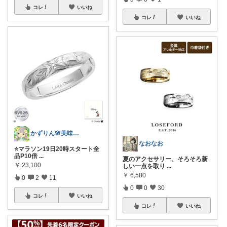
コレ
いいね
コレ
いいね
かずりん🌸美味しいとお洒落と可愛い
なおなお
⭐マラソン19日20時スタート全
品P10倍
...
夏のアクセサリー、そろそろ新
￥
23,100
しい一点を取り
...
￥
6,580
0
2
11
0
0
30
コレ
いいね
コレ
いいね