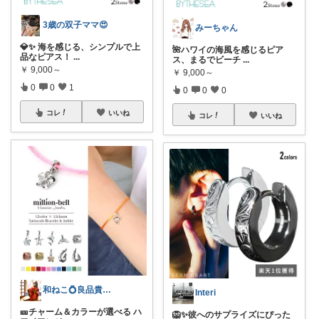
3歳の双子ママ😍
みーちゃん
💎✨ 海を感じる、シンプルで上
🌺ハワイの海風を感じるピア
品なピアス！
...
ス、まるでビーチ
...
￥
9,000～
￥
9,000～
0
0
1
0
0
0
コレ
いいね
コレ
いいね
和ねこ💍良品貴金属紹介所
Interi
🎫チャーム＆カラーが選べる ハ
🦁✨彼へのサプライズにぴった