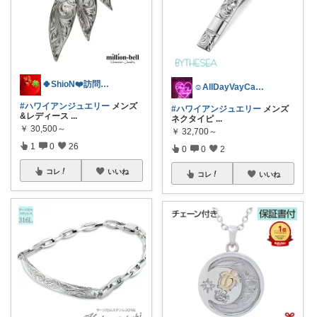
🍀ShioN❤️訪問&お買い上げ 感謝
☺︎AllDayVayCay☺︎感謝☻*
#ハワイアンジュエリー
メンズ
#ハワイアンジュエリー
メンズ
&レディース
...
ネクタイピ
...
￥
30,500～
￥
32,700～
1
0
26
0
0
2
コレ
いいね
コレ
いいね