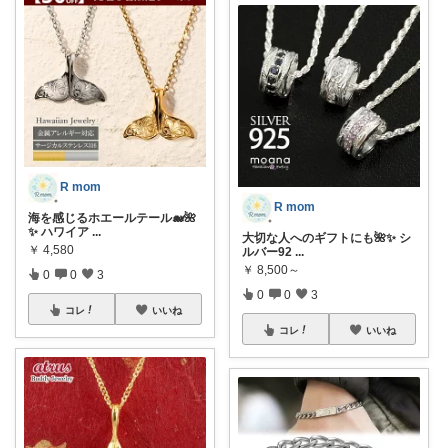
R mom
R mom
海を感じるホエールテール🐋🌺
✨ ハワイア
...
大切な人へのギフトにも🌺✨ シ
￥
4,580
ルバー92
...
￥
8,500～
0
0
3
0
0
3
コレ
いいね
コレ
いいね