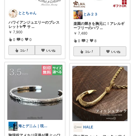
ととちゃん
とみ２３
ハワイアンジュエリーのブレス
楽園の輝きを胸元に！アレルギ
レット✨🌴 サ
...
ーフリーのハワ
...
￥
7,900
￥
7,480
0
0
0
0
2
8
コレ
いいね
コレ
いいね
海とデニム｜現役アメカジ店員
HALE
🌺現役アメカジ店員が選ぶ ハワ