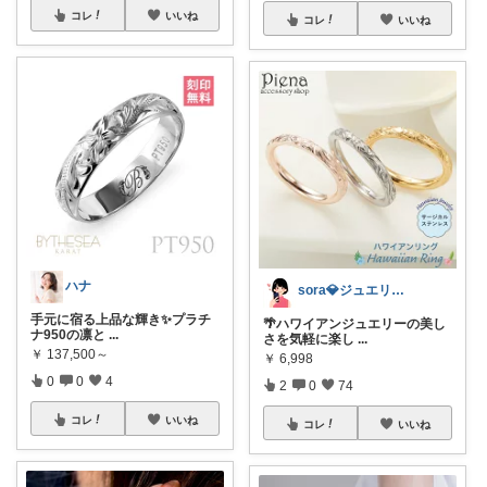
コレ
いいね
コレ
いいね
ハナ
sora💎ジュエリールーム
手元に宿る上品な輝き✨プラチ
🌴ハワイアンジュエリーの美し
ナ950の凛と
...
さを気軽に楽し
...
￥
137,500～
￥
6,998
0
0
4
2
0
74
コレ
いいね
コレ
いいね