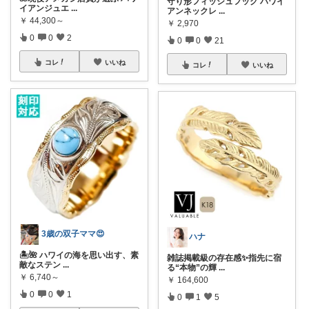
守り形フィッシュフック ハワイ
イアンジュエ
...
アンネックレ
...
￥
44,300～
￥
2,970
0
0
2
0
0
21
コレ
いいね
コレ
いいね
3歳の双子ママ😍
ハナ
🏝️🌺 ハワイの海を思い出す、素
雑誌掲載級の存在感✨指先に宿
敵なステン
...
る“本物”の輝
...
￥
6,740～
￥
164,600
0
0
1
0
1
5