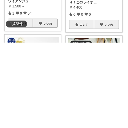
ワイアンジュ
...
り！このライオ
...
￥
1,500～
￥
4,400
1
0
54
0
0
0
1,438
件
コレ
いいね
コレ
いいね
ハナ
bu-gen
手元に視線集中✨上品にきらめ
★繊細な彫刻が美しい！ゴール
く23金コーテ
...
ドカラーのハワ
...
￥
37,620～
￥
13,189
売切れ
0
0
11
0
0
2