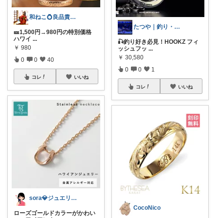
和ねこ💍良品貴金属紹介所
たつや｜釣り・海水水槽・ダイエット中
🎫1,500円→980円の特別価格
ハワイ
...
🎣釣り好き必見！HOOKZ フィ
￥
980
ッシュフッ
...
￥
30,580
0
0
40
0
0
1
コレ
いいね
コレ
いいね
sora💎ジュエリールーム
CocoNico
ローズゴールドカラーがかわい