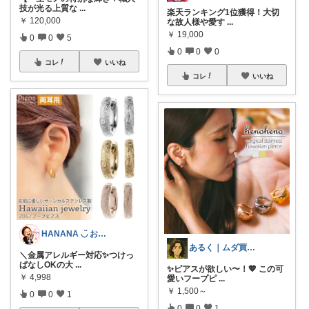
技が光る上質な
...
楽天ランキング1位獲得！大切
￥
120,000
な故人様や愛す
...
￥
19,000
0
0
5
0
0
0
コレ
いいね
コレ
いいね
HANANA ◡̈ お節介おかんの厳選品
あるく｜ムダ買い減らす人
＼金属アレルギー対応✨つけっ
ぱなしOKの大
...
✨ピアスが欲しい〜！💖 この可
￥
4,998
愛いフープピ
...
￥
1,500～
0
0
1
0
0
1