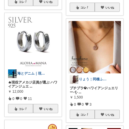
コレ
いいね
コレ
いいね
海とデニム｜現役アメカジ店員
りょう￤同棲ふたり暮らし🔖.·
🔥現役アメカジ店員が選ぶ ハワ
イアンジュエ
...
プチプラ💎ハワイアンジュエリ
￥
12,000
ー‧✧̣̥̇‧
...
￥
1,500
0
0
11
0
0
3
コレ
いいね
コレ
いいね