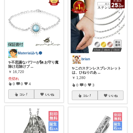
Materialみち🌚
brian
✨不思議なパワーが🗽 お守り魔
除け厄除けブ
...
✨このステンレスブレスレット
￥
16,720
は、ひねりのあ
...
￥
1,280
売切れ
0
0
4
0
0
3
コレ
いいね
コレ
いいね