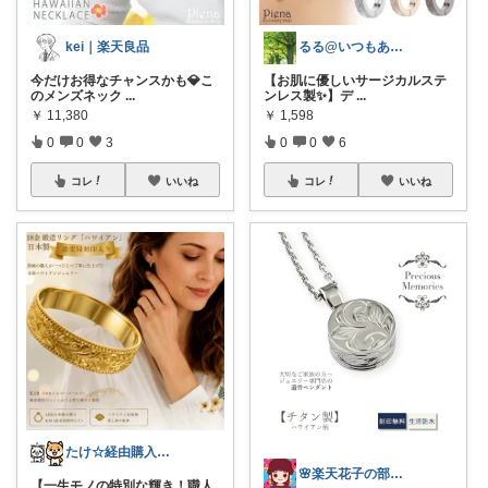
kei｜楽天良品
るる@いつもありがとうございます
今だけお得なチャンスかも💎こ
【お肌に優しいサージカルステ
のメンズネック
...
ンレス製✨】デ
...
￥
11,380
￥
1,598
0
0
3
0
0
6
コレ
いいね
コレ
いいね
たけ☆経由購入感謝します！ありがとう！☆
🌸楽天花子の部屋🌸
【一生モノの特別な輝き！職人