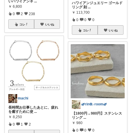
いハワイアンネ
...
ハワイアンジュエリー ゴールド
￥
6,800
リング 刻
...
￥
113,700
0
2
238
0
0
0
コレ
いいね
コレ
いいね
machi
🌿rin✿.·room🌿
長時間お仕事したあとに、疲れ
を癒すために使
...
【1800円→980円】ステンレス
￥
8,250
リング
...
￥
980
0
1
2
0
0
0