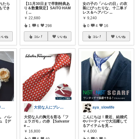
れたら
【11月30日まで早割特典あ
女の子の「ハレの日」の衣
もでき
り＆数量限定】SAITO HAM
装にぴったりな、十二単ド
（
...
レス＆ヘアバン
...
￥
22,680
￥
9,240
1
6
298
0
4
16
いいね
コレ
いいね
コレ
いいね
まる🍃インテリア×くらし
大切な人にプレゼント～赤ネクタイROOM
aya_slowlife
。 ハレ
大切な人の胸元を彩る「フ
こんにちは！最近、結婚式
ュ 【デ
ェラガモ」の赤 【Salvator
やパーティーで大活躍して
e
...
るアイテムを見
...
￥
16,800
￥
4,000
0
6
49
0
0
0