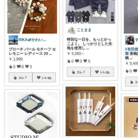
ことまま
特別な一日を、もっとかっ
RIKA🌿かわいいを集めました♡
こよく。 しっかりとした生
地を使用し
...
ブローチ パール モチーフ セ
#有田
￥
3,380～
レモニー レディース 20
...
製
茶碗
碗
...
￥
1,990
0
0
5
￥
5,40
0
0
5
0
コレ
いいね
コレ
いいね
コ