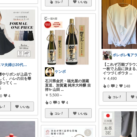
コレ
いいね
【これぞ万能ブラウス
エマ夫婦@20代共働き
一枚で上品に決まる
ケンボ
イつづくボウタ
...
襟やリボンが上品で
￥
4,490
しく、ハレの日を華
石川県金沢・福光屋の酒蔵
彩ってく
...
直送、加賀鳶 純米大吟醸 吉
0
2
148
5
祥✨ 山田
...
￥
5,500～
0
4
コレ
0
0
4
レ
いいね
コレ
いいね