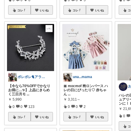
コレ
いいね
コレ
いいね
コ
ポレポレ🐈アラフィフの可愛い図鑑
una...mama
【今なら70%OFFでかなり
🎀 mocmof 袴ロンパース ハ
お得に…✨】上品にきらめ
レの日にぴったり♡ 赤ちゃ
く三日月モ
...
ん
...
ハレの
￥
5,990
￥
3,311～
ュアリ
ンに！ 
0
0
123
0
0
2
￥
21,6
0
コレ
いいね
コレ
いいね
コ