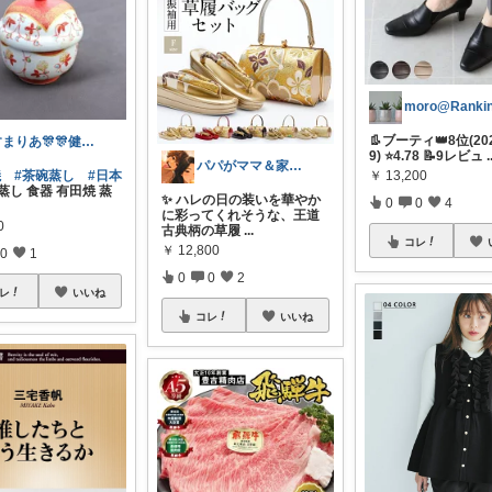
👢ブーティ👑8位(202
すまりあ🎊🎊健康志向男性💐
9) ⭐4.78 📝9レビュ
.
パパがママ＆家族の笑顔の為に選ぶ品😆
￥
13,200
焼
#茶碗蒸し
#日本
蒸し 食器 有田焼 蒸
✨ ハレの日の装いを華やか
0
0
4
に彩ってくれそうな、王道
0
古典柄の草履
...
コレ
￥
12,800
0
1
0
0
2
レ
いいね
コレ
いいね