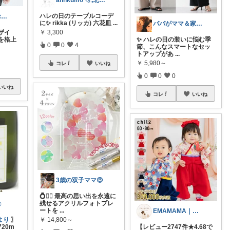
annkumo𓂅 𓈒北欧ゆるミニマル
ハレの日のテーブルコーデ
ぴこ🌈ママ✖️お洒落✖️お得
に✨ rikka (リッカ) 六花皿
...
パパがママ＆家族の笑顔の為に選ぶ品😆
￥
3,300
ザイ
を格上
✨ ハレの日の装いに悩む季
0
0
4
節、こんなスマートなセッ
トアップがあ
...
￥
5,980～
コレ
いいね
0
0
0
いいね
コレ
いいね
3歳の双子ママ😍
💍👰‍♀️ 最高の思い出を永遠に
残せるアクリルフォトプレ
️
ートを
...
EMAMAMA｜１歳ママの推しアイテム
￥
14,800～
より
〗
20m
【レビュー2747件★4.68で