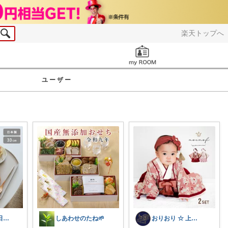
楽天トップへ
お知らせ
ユーザー
さあや🌼6日7日有難うございます
しあわせのたね🌱
おりおり ☆ 上限🙏