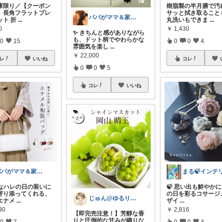
在庫限り／【クーポン
樹脂製の半月膳で汚
】長角フラットプレ
サッと拭き取ること
パパがママ＆家族の笑顔の為に選ぶ品😆
ット 折
...
丸洗いもできま
...
0
￥
1,430
✨ きちんと感がありながら
も、ドット柄でやわらかな
0
15
0
0
4
雰囲気を楽し
...
￥
22,000
レ
いいね
コレ
0
0
5
コレ
いいね
パパがママ＆家族の笑顔の為に選ぶ品😆
切なハレの日の装いに
🍃 思い出も鮮やかに
寄り添ってくれる、
の日を彩るコサージ
じゅん@ゆるりと無添加ライフで健康習慣
エナメ
...
ザイ
...
90
￥
2,816
【即完売注意！】芳醇な香
りと圧倒的な甘みが織りな
0
7
0
0
4