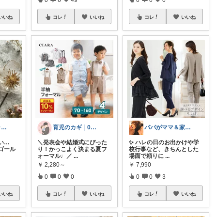
いいね
コレ
いいね
コレ
いいね
ポレポレ🐈アラフィフの可愛い図鑑
育児のカギ │0歳からの必須アイテム
パパがママ＆家族の笑顔の為に選ぶ品😆
い…
＼発表会や結婚式にぴった
✨ ハレの日のお出かけや学
ゴール
り！かっこよく決まる夏フ
校行事など、きちんとした
ォーマル♩／
...
場面で頼りに
...
￥
2,280～
￥
7,990
0
0
0
0
0
3
いいね
コレ
いいね
コレ
いいね