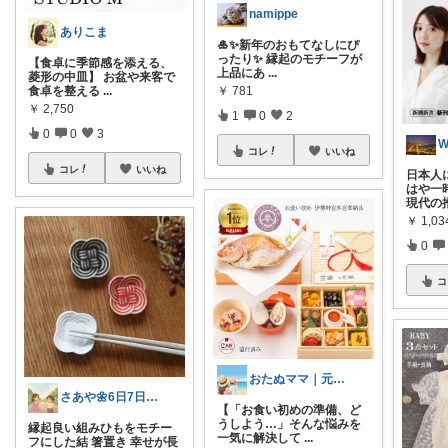
namippe
ありこま
🎍✨新年のおもてなしにぴ
ったり✨ 縁起のモチーフが
【食卓に季節感を添える、
上品にあ
...
菱形の中皿】 お盆や来客で
￥
781
食卓を整える
...
￥
2,750
1
0
2
0
0
3
W
コレ
いいね
コレ
いいね
日本人
はや一
現代の
￥
1,03
0
コ
おたぬママ｜元保育士の0〜2歳育児ハック
さあや🌼6日7日有難うございます
【「お食い初めの準備、ど
うしよう…」そんな悩みを
縁起良い組みひもをモチー
一気に解決して
...
フにした結 箸置き 幸せが長