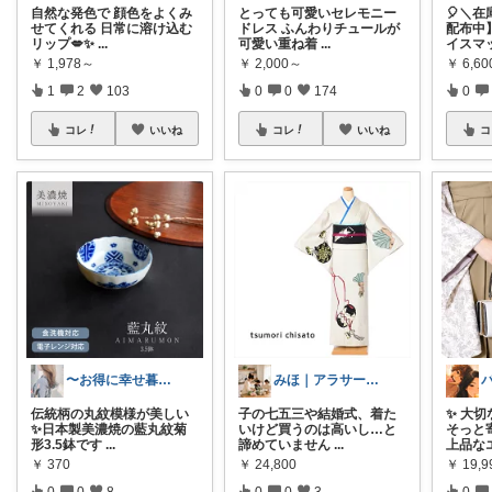
自然な発色で 顔色をよくみ
とっても可愛いセレモニー
🎈＼
せてくれる 日常に溶け込む
ドレス ふんわりチュールが
配布中
リップ💋✨
...
可愛い重ね着
...
イスマ
￥
1,978～
￥
2,000～
￥
6,60
1
2
103
0
0
174
0
コレ
いいね
コレ
いいね
コ
〜お得に幸せ暮らし〜
みほ｜アラサー主婦｜共働き｜2児育児中
伝統柄の丸紋模様が美しい
子の七五三や結婚式、着た
✨ 大
✨日本製美濃焼の藍丸紋菊
いけど買うのは高いし…と
そっと
形3.5鉢です
...
諦めていません
...
上品な
￥
370
￥
24,800
￥
19,9
0
0
8
0
0
3
0