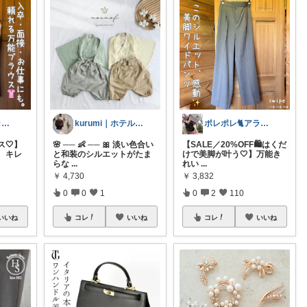
ポレポレ🐈アラフィフの可愛い図鑑
kurumi｜ホテルライクに整える
ポレポレ🐈アラフィフの可愛い図鑑
🤍】
🌸 ── 👶 ── 🎀 淡い色合い
【SALE／20%OFF🛍️はくだ
、キレ
と和装のシルエットがたま
けで美脚が叶う🤍】万能き
らな
...
れい
...
￥
4,730
￥
3,832
0
0
1
0
2
110
いいね
コレ
いいね
コレ
いいね