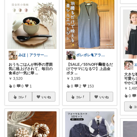
みほ｜アラサー主婦｜共働き｜2児育児中
ポレポレ🐈アラフィフの可愛い図鑑
おうちごはんが料亭の雰囲
【SALE／55%OFF🛍️着るだ
気に格上げされて、毎日の
けでサマになる🤍】上品金
食卓が一気に華
...
ボタ
...
大きな
￥
3,520
￥
3,195
可愛ら
やかに
0
0
1
0
2
153
￥
1,48
0
コレ
いいね
コレ
いいね
コ