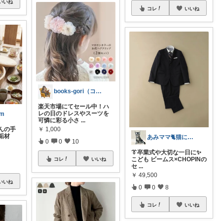
いいね
コレ
いいね
books-gori（コミック・本など）
楽天市場にてセール中！ハ
レの日のドレスやスーツを
om
可憐に彩る小さ
...
￥
1,000
んの手
垢材
あみママ🐈猫に起こされた日は朝コレ派
0
0
10
👔卒業式や大切な一日に✨
こども ビームス×CHOPINの
コレ
いいね
セ
...
￥
49,500
いいね
0
0
8
コレ
いいね