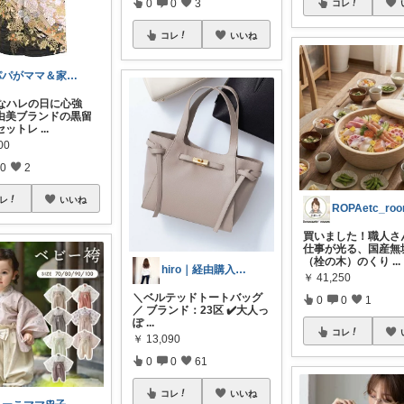
0
0
3
コレ
コレ
いいね
パパがママ＆家族の笑顔の為に選ぶ品😆
切なハレの日に心強
由美ブランドの黒留
セットレ
...
00
0
2
レ
いいね
ROPAetc_ro
買いました！職人さ
仕事が光る、国産無
（栓の木）のくり
...
hiro｜経由購入ありがとうございます✨
￥
41,250
＼ベルテッドトートバッグ
0
0
1
／ ブランド：23区 ✔️大人っ
ぽ
...
コレ
￥
13,090
0
0
61
コレ
いいね