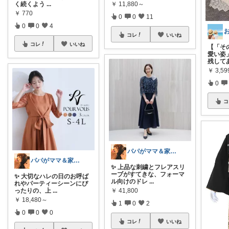
￥
11,880～
く続くよう
...
￥
770
0
0
11
0
0
4
コレ
いいね
コレ
いいね
【「そ
愛い姿
残して
￥
3,59
0
コ
パパがママ＆家族の笑顔の為に選ぶ品😆
パパがママ＆家族の笑顔の為に選ぶ品😆
✨ 上品な刺繍とフレアスリ
ーブがすてきな、フォーマ
✨ 大切なハレの日のお呼ば
ル向けのドレ
...
れやパーティーシーンにぴ
￥
41,800
ったりの、上
...
￥
18,480～
1
0
2
0
0
0
コレ
いいね