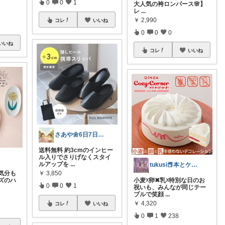
0
0
1
大人気の袴ロンパース🌸】
レ
...
￥
2,990
コレ
いいね
0
0
0
いいね
コレ
いいね
さあや🌼6日7日有難うございます
送料無料 約3cmのインヒー
ル入りでさりげなくスタイ
ルアップを
...
tukusi📕本とケーキの快適な時間を
￥
3,850
気分も
ズのハ
小麦☓卵✖乳☓​特別な日のお
0
0
1
祝いも、みんなが同じテー
ブルで笑顔
...
￥
4,320
コレ
いいね
0
1
238