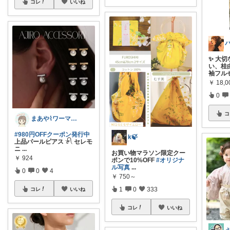
コレ
いいね
✨ 大
い、桂
袖フル
￥
18,0
0
コ
まあや⌇ワーママの暮らしとインテリア𓍯
#980円OFFクーポン発行中
k🍃
上品パールピアス 𓍯 セレモ
ニ
...
お買い物マラソン限定クー
￥
924
ポンで10%OFF
#オリジナ
ル写真
...
0
0
4
￥
750～
1
0
333
コレ
いいね
コレ
いいね