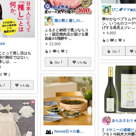
華やかなペプラムデ
雅@艶と癒しの開運セカンドライフ
ン。いつものコーデ
げする高見えジレ
...
ふるさと納税で選ぶならコ
￥
4,950
レ！認定精肉店が届ける最
高級A5飛騨牛
...
0
0
4
att
￥
22,000
0
0
2
コレ
にとって推し活はも
時の熱狂ではない。
推しは、
...
コレ
いいね
4
0
1
レ
いいね
あらおさおり☀
〖
#サニーの酒蔵だ
fiorno/日々の暮らしに
フモトヰ純米大吟醸7