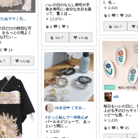
l、化
...
ハレの日のちらし寿司や手
￥
4,400
巻き寿司に♪余分な水分を吸
って、驚くほ
...
0
7
268
おたぬママ｜元保育士の0〜2歳育児ハック
￥
12,870～
0
1
3
コレ
の日だけの特別な可
」をもっと心地よく
あげたい
...
コレ
いいね
9
0
14
レ
いいね
eik
毎日をハレの日に。
ゆきほ🪽 くすみカラー×小学生ママ
上がる手のひらサイ
ッピーな器。
#
...
#さっと結んで一本映え🌿
￥
1,430
パール＆ビジューで、 あっ
という間に
...
0
1
45
￥
1,320