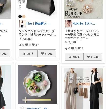
moro@Ranking ROOM
hiro｜経由購入ありがとうございます✨
NaKiSe_2児ママ🌸訪問感謝です
6.7.2
＼ワンハンドルバッグ／ ブ
【華やかなパール＆ビジュ
..
ランド：M Rose ✔️オール
...
ーが胸元で輝く✨セレモニ
ーやパーティー
...
￥
23,980
￥
2,090
0
0
47
0
0
3
いいね
コレ
いいね
コレ
いいね