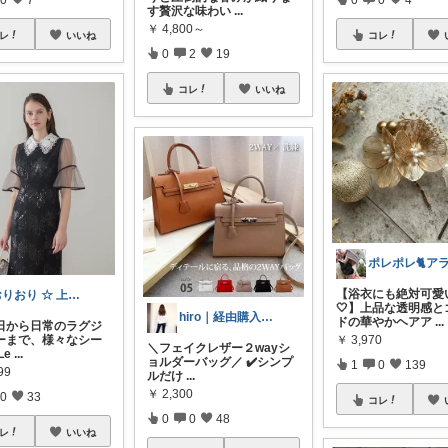
す贅沢な味わい
...
￥
4,800～
レ
いいね
コレ
0
2
19
コレ
いいね
【浴衣にも絶対可愛
おりおり ☆ 上限🙏
🤍】上品な透明感と
hiro｜経由購入ありがとうございます✨
ドの華やかヘアア
...
日から日常のラグジ
￥
3,970
ーまで、様々なシー
＼フェイクレザー２wayシ
Le
...
ョルダーバッグ／ ✔️シンプ
1
0
139
99
ルだけ
...
￥
2,300
0
33
コレ
0
0
48
レ
いいね