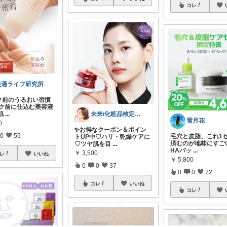
コレ
快適ライフ研究所
ク前のうるおい習慣
メイク前に仕込む美容液
未来/化粧品検定１級💄40代〜美容
肌
...
雪月花
0
✨お得なクーポン＆ポイン
0
59
毛穴と皮脂、これ1
トUP中♡ハリ・乾燥ケアに
済むのが地味にすごい
♡ツヤ肌を目
...
HAパッ
...
￥
3,500
レ
いいね
￥
5,800
0
0
37
0
0
72
コレ
いいね
コレ