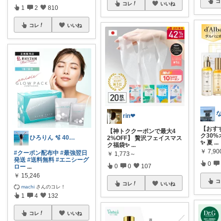
コ
コレ
いいね
1
2
810
コレ
いいね
rin❤︎
【おす
【神トククーポンで最大4
ク30
ひろりん 🫧 40代美容とファッション
2%OFF】 贅沢フェイスマス
✨ 夏
...
ク福袋✨
...
￥
7,90
#クーポン配布中
#最強翌日
￥
1,773～
発送
#送料無料
#エニシーグ
0
0
0
107
ロー
...
￥
15,246
コ
コレ
いいね
machi
さんのコレ！
1
4
132
コレ
いいね