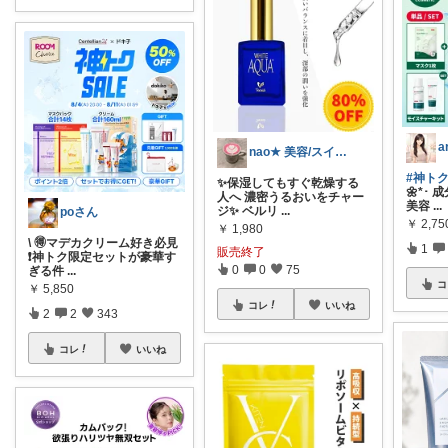
nao★ 美容/スイーツ/ギフト
#神トク
✨保湿してもすぐ乾燥する
🌼*･
人へ 濃密うるおいをチャー
美容
...
ジ✨ ベルリ
...
poさん
￥
2,7
￥
1,980
\ 🉐マデカクリーム好き必見
1
販売終了
❗️神トク限定セットが豪華す
0
0
75
ぎる件
...
コ
￥
5,850
コレ
いいね
2
2
343
コレ
いいね