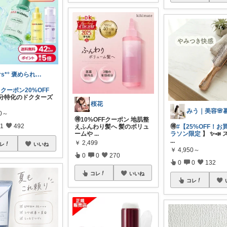
ars*° 褒められ美肌へ🫧
クーポン20%OFF
 成分特化のドクターズ
桜花
50～
🉐10%OFFクーポン 地肌整
1
492
🉐
#【25%OFF！お
えふんわり髪へ 髪のボリュ
ラソン限定
】 ✨️📣
ームや
...
...
￥
2,499
レ
いいね
￥
4,950～
0
0
270
0
0
132
コレ
いいね
コレ