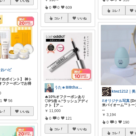
￥
990～
レ
いいね
0
0
609
コレ
コレ
いいね
なおハピ
すめポイント】 神ト
%オフクーポンでお得
うた☻𝟴/𝟴𝘁𝗵𝘅ᜊ⍤⃝ᜊ
kt
0
🔥10%オフクーポンあり
1
56
#オリジナル写真
[Dr
♡𝗣𝟱倍 ⟡.*ラッシュアディ
米バイオーム™トー
クト【ア
...
...
￥
11,000
レ
いいね
￥
3,194
0
0
121
0
0
190
コレ
いいね
コレ