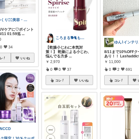
ゆくり🐕‍🦺美容・便利雑貨🤍
のUVケアに♡ポイント
8/11 01:59迄
...
ころまる🐕🐈もふもふ愛好家💓
0
ゆん
0
34
【乾燥小じわに本気対
8/11まで10%OFF
策！】 乾燥による小じわ、
あり！！ Lashaddic
悩んでる方多
...
レ
いいね
￥
11,000
￥
2,970
0
2
691
0
0
37
コレ
コレ
いいね
NCCD
トク限定！30％クーポ