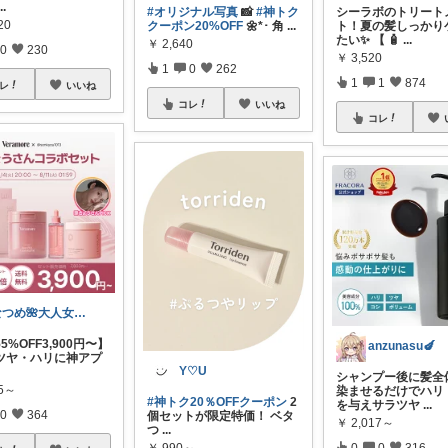
...
#オリジナル写真
📸
#神トク
シーラボのトリート
20
クーポン20%OFF
🌼*･ 角
...
ト！夏の髪しっかり
たい✨ 【 🧴
...
￥
2,640
0
230
￥
3,520
1
0
262
1
1
874
レ
いいね
コレ
いいね
コレ
なつめ🌺大人女子のお悩み美容🫧
5%OFF3,900円〜】
anzunasu🍆
ツヤ・ハリに神アプ
Y♡U
シャンプー後に髪全
75～
染ませるだけでハリ
#神トク20％OFFクーポン
2
を与えサラツヤ
...
0
364
個セットが限定特価！ ベタ
￥
2,017～
つ
...
0
0
316