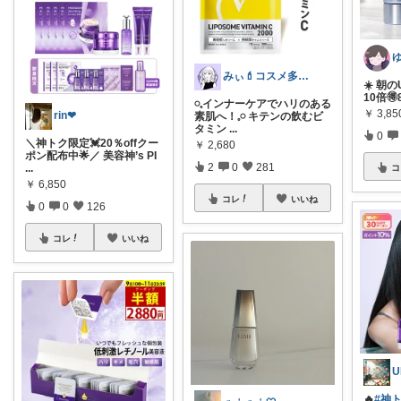
みぃ💄コスメ多め‪🫶🏻︎‪ゆっくり
☀️ 朝
10倍🉐
𓏸𓈒インナーケアでハリのある
￥
3,85
rin❤︎
素肌へ！𓈒𓏸 キテンの飲むビ
タミン
...
0
＼神トク限定💓20％offクー
￥
2,680
ポン配布中🌟／ 美容神’s PI
2
0
281
...
コ
￥
6,850
コレ
いいね
0
0
126
コレ
いいね
U
🔥
#神