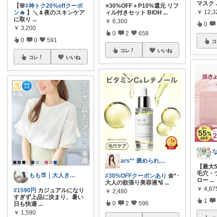
マスク
【🌸
#神トク20%offクーポ
⭐️30%OFF＋P10%還元 リフ
￥
12,3
ン🔥
】＼🌷夜のスキンケア
ィル付きセット BIOH
...
に取り
...
￥
6,300
0
￥
3,200
0
2
658
0
0
591
コ
コレ
いいね
コレ
いいね
ars*° 褒められ美肌へ🫧
【最大5
毛穴・
もも🍑｜大人きれいめファッション
#30%OFFクーポンあり
🌼*･
ロー
...
大人の欲張り美容液🫧
...
￥
4,8
#1590円
カジュアルになり
￥
2,480
すぎず上品に決まり、暑い
1
0
2
596
日も快適
...
￥
1,590