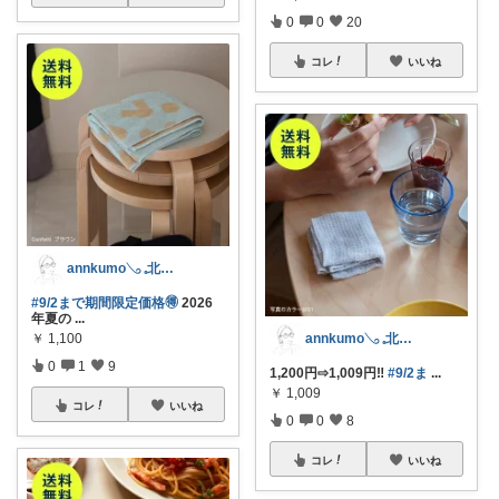
0
0
20
コレ
いいね
annkumo𓂅 𓈒北欧ゆるミニマル
#9/2まで期間限定価格🉐
2026
年夏の
...
annkumo𓂅 𓈒北欧ゆるミニマル
￥
1,100
0
1
9
1,200円⇨1,009円‼️
#9/2ま
...
￥
1,009
コレ
いいね
0
0
8
コレ
いいね