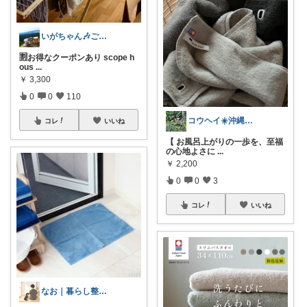
いがちゃん🎶ご購入感謝です🎶
🈹お得なクーポンあり scope h
ous
...
￥
3,300
0
0
110
​コウヘイ☀️沖縄離島で「これ使える」
コレ
いいね
【 お風呂上がりの一歩を、至福
の心地よさに
...
￥
2,200
0
0
3
コレ
いいね
なお｜暮らし整えROOM｜犬もいます🐕