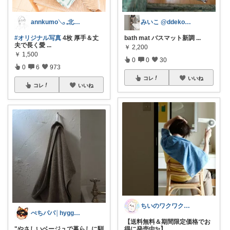
annkumo𓂅 𓈒北欧ゆるミニマル
みいこ @ddeko___3
#オリジナル写真
4枚 厚手＆丈
bath mat バスマット新調
...
夫で長く愛
...
￥
2,200
￥
1,500
0
0
30
0
6
973
コレ
いいね
コレ
いいね
ちいのワクワクルーム
ぺちパパ│hyggeな心意気を大切に🌿
【送料無料＆期間限定価格でお
"やさしいベージュで暮らしに馴
得に発売中✨】
...