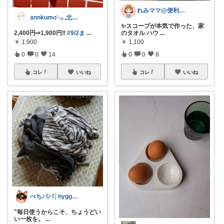
れみママ@便利雑貨¸¸kids
annkumo𓂅 𓈒北欧ゆるミニマル
✨スコープが本気で作った、家
2,400円⇨1,900円‼️
#9/2ま
...
のタオル ハウ
...
￥
1,900
￥
1,100
0
0
14
0
0
8
コレ
いいね
コレ
いいね
ぺちパパ│hyggeな心意気を大切に🌿
"毎日使うからこそ、ちょうどい
い一枚を。
...