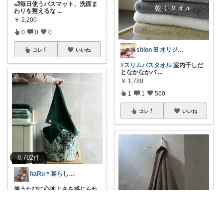
🛁毎日使うバスマット、洗面ま
わりを整えるな
...
￥
2,200
0
0
0
shion ꕤ オリジナル写真多め♡
コレ
いいね
#スリムバスタオル
室内干しだ
となかなかバ
...
￥
1,780
1
1
560
コレ
いいね
8,782
件
haRu＊暮らし・こども・美容
使うたびに心地よさを感じられ
る、scope
...
￥
1,500
0
0
4