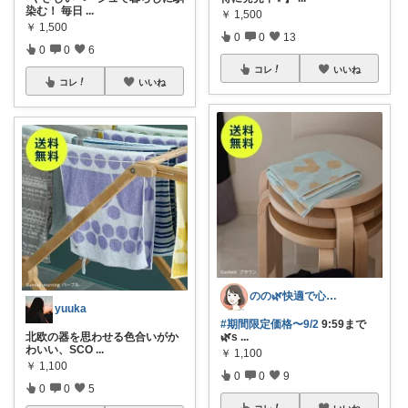
染む！ 毎日
...
￥
1,500
￥
1,500
0
0
13
0
0
6
コレ
いいね
コレ
いいね
のの🌿快適で心地よい暮らし♡
yuuka
#期間限定価格〜9/2
9:59まで
北欧の器を思わせる色合いがか
🌿s
...
わいい、SCO
...
￥
1,100
￥
1,100
0
0
9
0
0
5
コレ
いいね