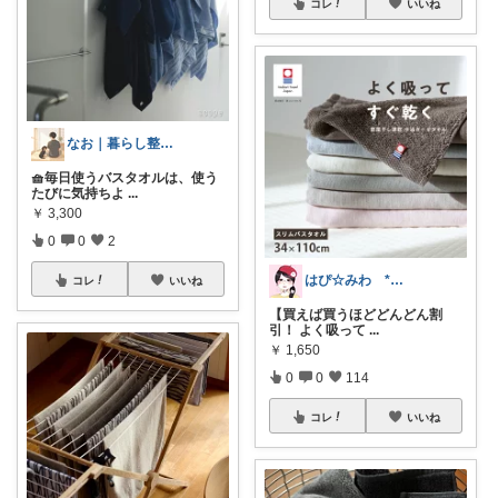
コレ
いいね
なお｜暮らし整えROOM｜犬もいます🐕
🧺毎日使うバスタオルは、使う
たびに気持ちよ
...
￥
3,300
0
0
2
はぴ☆みわ *美容と健康・時短＆キッズ*
コレ
いいね
【買えば買うほどどんどん割
引！ よく吸って
...
￥
1,650
0
0
114
コレ
いいね