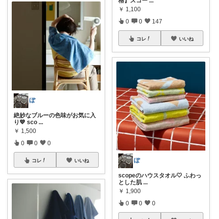
格】スコー
...
￥
1,100
0
0
147
コレ
いいね
ぽ
絶妙なブルーの色味がお気に入
り💙 sco
...
￥
1,500
0
0
0
ぽ
コレ
いいね
scopeのハウスタオル🤍 ふわっ
とした肌
...
￥
1,900
0
0
0