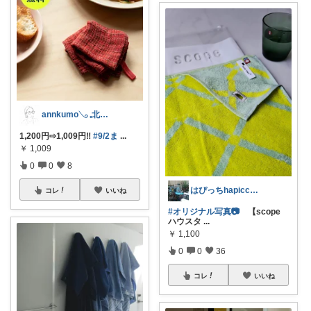
annkumo𓂅 𓈒北欧ゆるミニマル
1,200円⇨1,009円‼️
#9/2ま
...
￥
1,009
0
0
8
はぴっちhapicchi💎🏃感謝💐
コレ
いいね
#オリジナル写真📷
【scope
ハウスタ
...
￥
1,100
0
0
36
コレ
いいね