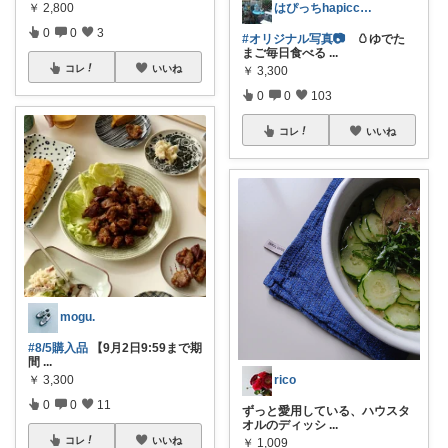
はぴっちhapicchi💎🏃感謝💐
￥
2,800
0
0
3
#オリジナル写真📷
🥚ゆでた
まご毎日食べる
...
コレ
いいね
￥
3,300
0
0
103
コレ
いいね
mogu.
#8/5購入品
【9月2日9:59まで期
間
...
rico
￥
3,300
0
0
11
ずっと愛用している、ハウスタ
オルのディッシ
...
コレ
いいね
￥
1,009