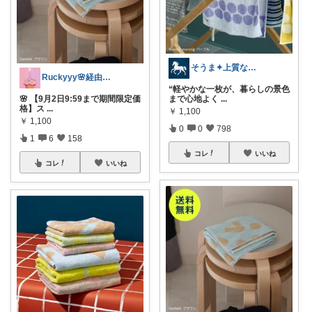
そうま✦上質な日常を
Ruckyyy🌸経由感謝🙇‍♀️✨
“軽やかな一枚が、暮らしの景色
🌸 【9月2日9:59まで期間限定価
まで心地よく
...
格】ス
...
￥
1,100
￥
1,100
0
0
798
1
6
158
コレ
いいね
コレ
いいね