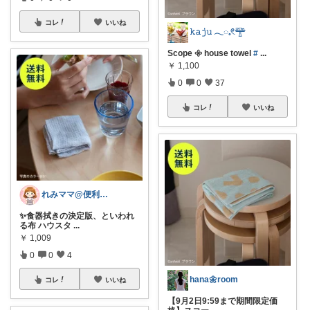
コレ
いいね
𝚔𝚊𝚓𝚞 𓂃◌𓈒𓏲𓊯
Scope 𖧷 house towel
#
...
￥
1,100
0
0
37
コレ
いいね
れみママ@便利雑貨¸¸kids
✨食器拭きの決定版、といわれ
る布 ハウスタ
...
￥
1,009
0
0
4
hana🌼room
コレ
いいね
【9月2日9:59まで期間限定価