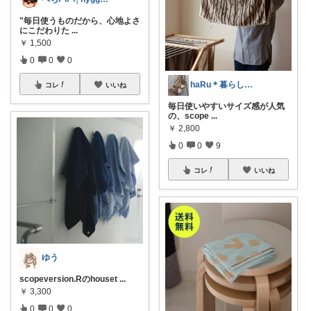
"毎日使うものだから、心地よさ
にこだわりた
...
￥
1,500
0
0
0
haRu＊暮らし・こども・美容
コレ
いいね
毎日使いやすいサイズ感が人気
の、scope
...
￥
2,800
0
0
9
コレ
いいね
ゆう
scopeversion.Rのhouset
...
￥
3,300
0
0
0