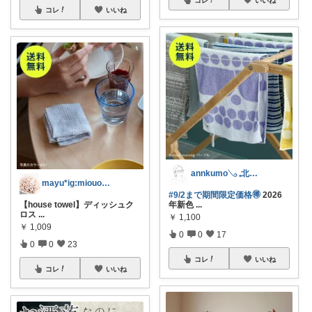
コレ
いいね
annkumo𓂅 𓈒北欧ゆるミニマル
mayu*ig:miouor_home
#9/2まで期間限定価格🉐
2026
【house towel】ディッシュク
年新色
...
ロス
...
￥
1,100
￥
1,009
0
0
17
0
0
23
コレ
いいね
コレ
いいね