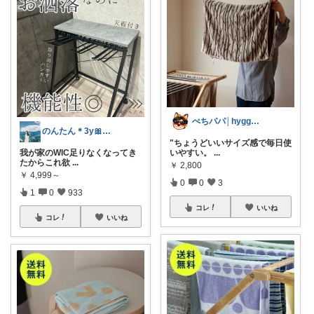
ぺちパパ│hyggeな心意気を大切に🌿
のんたん＊3y🎀1y👶🏻🍼
"ちょうどいいサイズ感で毎日使
我が家のWIC足りなくなってき
いやすい。
...
たからこれ欲
...
￥
2,800
￥
4,999～
0
0
3
1
0
933
コレ
いいね
コレ
いいね