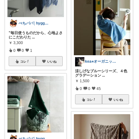
ぺちパパ│hyggeな心意気を大切に🌿
"毎日使うものだから、心地よさ
にこだわりた
...
￥
3,300
0
0
1
kea⭐︎オーガニックアイテム
コレ
いいね
涼しげなブルーシリーズ、４色
グラデーション
...
￥
1,500
0
0
45
コレ
いいね
ぺちパパ│hyggeな心意気を大切に🌿