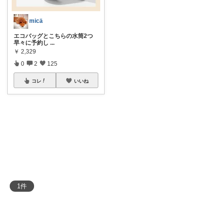
micä
エコバッグとこちらの水筒2つ
早々に予約し
...
￥
2,329
0
2
125
コレ
いいね
1
件