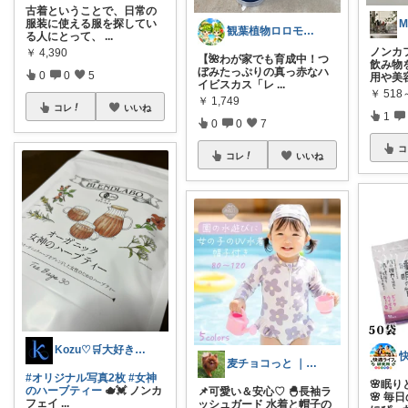
古着ということで、日常の
服装に使える服を探してい
M
観葉植物ロロモ🌿おしゃれ部屋
る人にとって、
...
ノンカ
￥
4,390
【🌺わが家でも育成中！つ
飲み物
ぼみたっぷりの真っ赤なハ
0
0
5
用や美
イビスカス「レ
...
￥
518
￥
1,749
コレ
いいね
1
0
0
7
コ
コレ
いいね
Kozu♡🛒大好き😆💕
麦チョコっと ｜ キッズ＆ベビー 夏
#オリジナル写真2枚
#女神
🌸眠
のハーブティー
🫖💓 ノンカ
📌可愛い＆安心♡ 🐣長袖ラ
🌸 
フェイ
...
ッシュガード 水着と帽子の