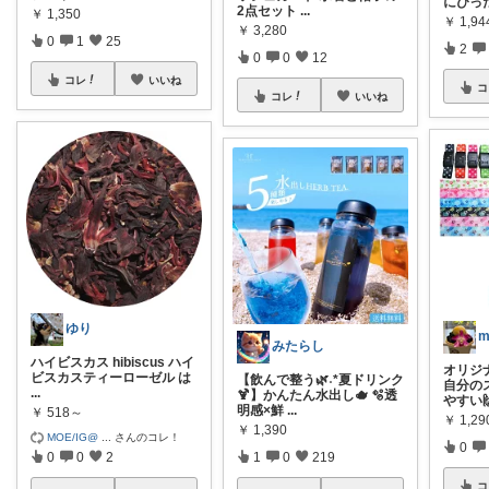
にぴっ
2点セット
...
￥
1,350
￥
1,94
￥
3,280
0
1
25
2
0
0
12
コレ
いいね
コ
コレ
いいね
ゆり
みたらし
ハイビスカス hibiscus ハイ
オリジ
ビスカスティーローゼル は
【飲んで整う🌿˖*夏ドリンク
自分の
...
🍹】かんたん水出し🫖 🫧透
やすい
明感×鮮
...
￥
518～
￥
1,2
￥
1,390
MOE/IG@
...
さんのコレ！
0
1
0
219
0
0
2
コ