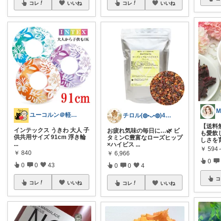
コレ
いいね
コレ
いいね
ユーコルン＠軽やかでハッピーな毎日に❤️
チロル(◍•ᴗ•◍)40代ワーママ🎵
【送料
インテックス うきわ 大人 子
お疲れ気味の毎日に…🌿 ビ
も愛飲
供共用サイズ 91cm 浮き輪
タミンC豊富なローズヒップ
しさを
...
×ハイビス
...
￥
594
￥
840
￥
6,966
0
0
0
43
0
0
4
コ
コレ
いいね
コレ
いいね