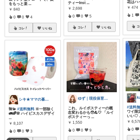
花はハ
ティーInst
...
をもっと楽
...
￥
474
￥
2,698
￥
840
1
0
0
5
0
0
4
コ
コレ
いいね
コレ
いいね
ゆず｜現役保育士おすすめの育児グッズ🧸
シキ★ママの暮らし、キッズ
#送料
これ、ルイボスティーの概
🌺💫
#送料無料
※一部除く
ワイ限
念変わるかも🥹🫐🤍 「ルイ
🚛🌈🌸 ハイビスカスデザイ
いい♡
ボスティーっ
...
...
￥
6,57
￥
1,550
￥
8,107
0
0
0
9
0
0
3