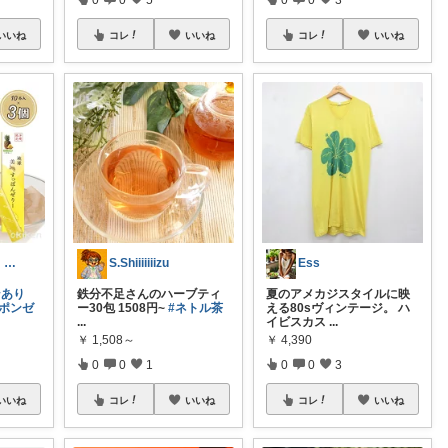
いいね
コレ
いいね
コレ
いいね
ポラン 突難、メニエール病で療養中
S.Shiiiiiiizu
Ess
ンあり
鉄分不足さんのハーブティ
夏のアメカジスタイルに映
ッポンゼ
ー30包 1508円~
#ネトル茶
える80sヴィンテージ。 ハ
...
イビスカス
...
￥
1,508～
￥
4,390
0
0
1
0
0
3
いいね
コレ
いいね
コレ
いいね