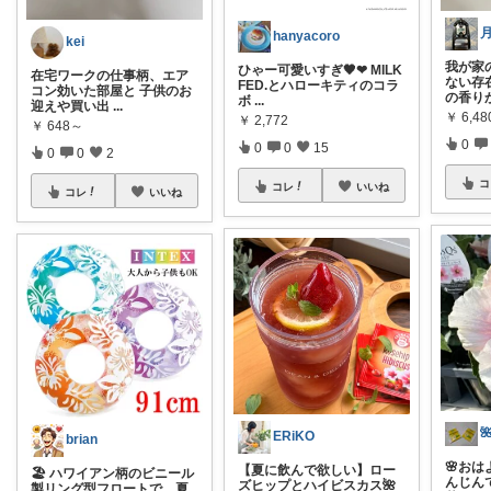
月
hanyacoro
kei
我が家
ひゃー可愛いすぎ🖤❤ MILK
在宅ワークの仕事柄、エア
ない存
FED.とハローキティのコラ
コン効いた部屋と 子供のお
の香り
ボ
...
迎えや買い出
...
￥
6,48
￥
2,772
￥
648～
0
0
0
15
0
0
2
コ
コレ
いいね
コレ
いいね
ERiKO
brian
🌸お
【夏に飲んで欲しい】ロー
🏖️ ハワイアン柄のビニール
んじんで
ズヒップとハイビスカス🌺
製リング型フロートで、夏