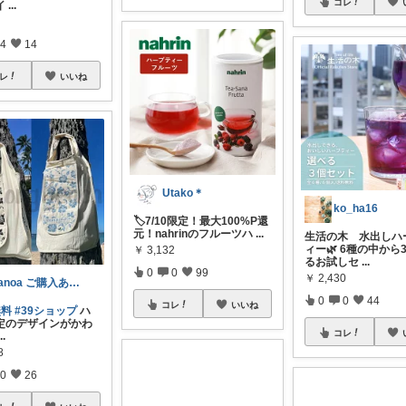
コレ
イ
...
4
14
レ
いいね
Utako＊
ko_ha16
🏷️7/10限定！最大100%P還
元！nahrinのフルーツハ
...
生活の木 水出しハ
ィー🌿 6種の中から
￥
3,132
るお試しセ
...
0
0
99
￥
2,430
kanoa ご購入ありがとうございます
0
0
44
コレ
いいね
無料
#39ショップ
ハ
定のデザインがかわ
コレ
...
8
0
26