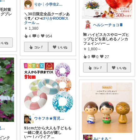
特選これいいね！🅶🅰🆁🅰🅶🅴
りか┊小学生2人4人家族2LDK暮らし
け毛対策
ッグプレ
＼30日限定全品クーポンあ
り❣️／ 👉≪
#りかROOMス
クール
...
ヘルシーチョコ🍫
￥
1,380
🌺 ハイビスカスやローズヒ
4
0
954
ップなどを楽しめるノンカ
いいね
フェインハー
...
コレ
いいね
￥
1,800～
0
0
27
コレ
いいね
ウキフネ★育児・子育てが楽になるアイテム
🌻朝顔夕顔｜見て下さり有難う🫧
91cmだから大人も子どもも
一緒に使えるのが嬉し
い〜！ハワイア
...
ピンク
みにまるこ