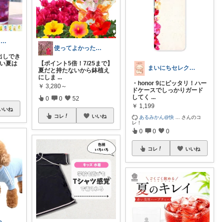
しずく｜美活ROOM
使ってよかった得した!!
出しでき
暑い夏は
【ポイント5倍！7/25まで】
まいにちセレクトdays
夏だと持たないから鉢植え
にしま
...
・honor 9にピッタリ！ハー
￥
3,280～
ドケースでしっかりガード
してく
...
0
0
52
￥
1,199
いいね
コレ
いいね
あるみかん@快
...
さんのコ
レ！
0
0
0
コレ
いいね