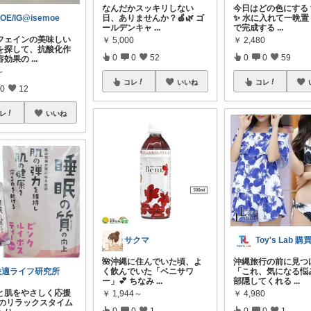
なんだかスッキリしない
今日はどの色にする？
日、ありませんか？🍏🌿 ゴ
✨ 水に入れて一晩置
OE/IG@isemoe
ールデンキャ
...
で完成する
...
フェインの美味しい
￥
5,000
￥
2,480
を探して、抗酸化作
0
0
52
0
0
59
容効果の
...
～
コレ
いいね
コレ
0
12
レ
いいね
サクマ
Toy's Lab 購
🌺沖縄に住んでいた頃、よ
沖縄旅行の前に見つ
く飲んでいた「ベニサワ
「これ、気になる悩
快適ライフ研究所
ー」💕 ちなみ
...
部隠してくれる
...
りと肌をやさしく応援
￥
1,944～
￥
4,980
毎日のリラックスタイム
0
0
1
0
0
1