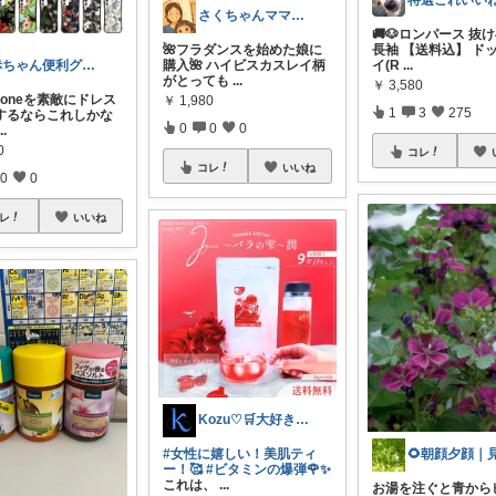
さくちゃんママ✈旅行×暮らし｜ダイエット
🚚🐶ロンパース 抜
🌺フラダンスを始めた娘に
長袖 【送料込】 ド
購入🌺 ハイビスカスレイ柄
イ(R
...
赤ちゃん便利グッズ♡
がとっても
...
￥
3,580
iPhoneを素敵にドレス
￥
1,980
1
3
275
するならこれしかな
0
0
0
...
0
コレ
コレ
いいね
0
0
レ
いいね
Kozu♡🛒大好き😆💕
#女性に嬉しい！美肌ティ
ー！🥰
#ビタミンの爆弾🌹✨
これは、
...
お湯を注ぐと青から