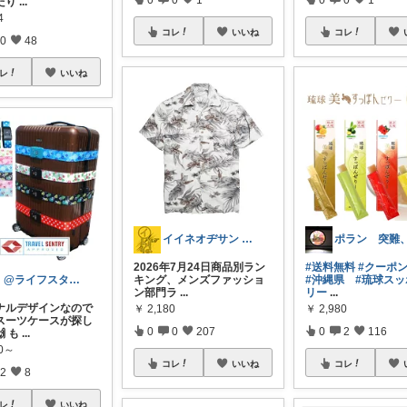
たり
...
4
コレ
いいね
コレ
0
48
レ
いいね
イイネオヂサン 1/4/5 感謝
2026年7月24日商品別ラン
#送料無料
#クーポ
キング、メンズファッショ
#沖縄県
#琉球ス
m @ライフスタイル×ビューティー
ン部門ラ
...
リー
...
ナルデザインなので
￥
2,180
￥
2,980
スーツケースが探し
0
0
207
0
2
116
 も
...
90～
コレ
いいね
コレ
2
8
レ
いいね