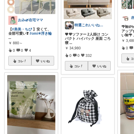
おみ🌿在宅ママ
特選これいいね！🅶🅰🆁🅰🅶🅴
🌴🌺
【
#美美・ちび
】安くて、
アップ
全部可愛い❣️
#omi✳︎浮き輪
💖💜ソファー 2人掛け コン
い🌺🌴
...
パクト ハイバック 座面 ごろ
￥
3,48
寝
...
￥
880～
￥
34,980
0
0
0
4
0
0
332
コ
コレ
いいね
コレ
いいね