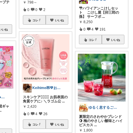
ーブテ
￥
798～
🌴ハワイアンこけしセッ
0
0
2
ト こけし屋【卯三郎の
孫】 サーフボ
...
コレ
いいね
￥
8,250
0
4
191
いいね
コレ
いいね
Keihime🧸💛お礼プロフにて💐
あかいも𓂃⊹🍠8月もよろしくです✨
スキンケア🧖🏻‍♀️✨ お肌表面の
角質ケアに♪ ＼ラゴム公
...
平成ギャ
￥
2,420
ゆるく息するご褒美ROOM
..
0
4
26
夏限定のさわやかブレンド
🍋 梅のやさしい酸味とハイ
コレ
いいね
ビスカス
...
￥
1,800