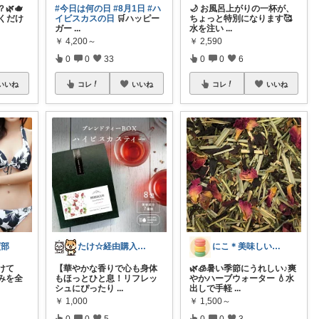
🌿🫖
#今日は何の日
#8月1日
#ハ
🌙 お風呂上がりの一杯が、
くだけ
イビスカスの日
🛒ハッピー
ちょっと特別になります🥰
ガー
...
水を注い
...
￥
4,200～
￥
2,590
0
0
33
0
0
6
いいね
コレ
いいね
コレ
いいね
買部
たけ☆経由購入感謝します！ありがとう！☆
にこ＊美味しいは幸せ♡
けて
【華やかな香りで心も身体
🌿🧊暑い季節にうれしい♪爽
みを全
もほっとひと息！リフレッ
やかハーブウォーター 💧水
シュにぴったり
...
出しで手軽
...
￥
1,000
￥
1,500～
0
0
5
0
0
3