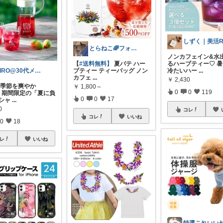
とらねこ🌈フォロー購入感謝です❗
ノンカフェイン&水
【
#送料無料】
夏バテ ハー
るハーブティー♡ 
ブティー ティーバッグ ノン
冷たいハー
...
HIRO@30代メンズの生活改善
カフェ
...
￥
2,430
い季節を爽やか
￥
1,800～
0
0
119
】 期間限定の「夏に負
0
0
17
 シャ
...
0
コレ
コレ
いいね
0
18
レ
いいね