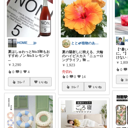
HOME___jp
とと🌿植物のある暮らし
【“暑
夏はしゅわっとNo.5🌺もお
夏の陽射しに映える、大輪
に。”
すすめ ノン No.5 レモンマ
のハイビスカス「ニューロ
けない
...
ングライフ」🌺
...
￥
1,80
￥
3,290
￥
1,923
0
売切れ
0
0
4
0
0
14
コ
コレ
いいね
コレ
いいね