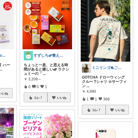
mayu*ig:miouor_home
すずしろ🌿整えながら、ゆるく暮らす
op】ハー
ちょっと一息、と思える時
ミニリンゴ🐬ご縁に感謝🌻ありがとう
...
間があると嬉しい🌿 ラクシ
ュミーの「
...
GOTCHA ドローウィング
￥
3,208～
クルー Tシャツ ☆サーフィ
ン
...
0
0
1
￥
4,990
いいね
コレ
いいね
1
1
368
コレ
いいね