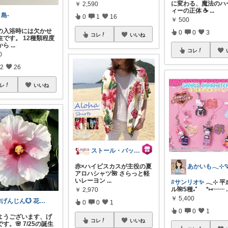
に変わる、魔法のハ
￥
2,590
ィーの正体 ☕
...
島-
0
1
16
￥
500
の入浴時には欠かせ
0
0
3
コレ
いいね
在です。 12種類程度
から
...
コレ
0
2
26
レ
いいね
ストール・バッグ レジカジンナ
赤×ハイビスカスが主役の夏
アロハシャツ🌺 さらっと軽
いレーヨン
...
#サンリオ✨
𓂃⊹ 
ル🌺5種₊⁺ *⑅︎┈︎┈
.
￥
2,970
￥
5,400
🌺げんじん💮 花言葉やってます
0
0
1
0
0
1
はようございます、げ
コレ
いいね
す。🌸 7/25の誕生