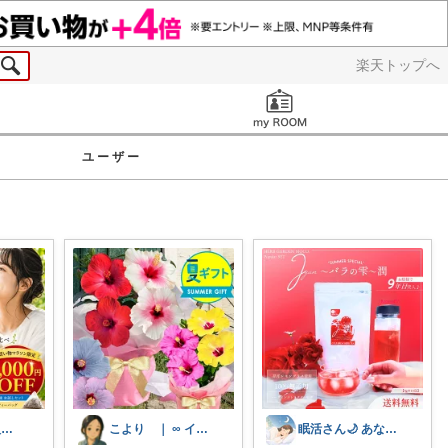
楽天トップへ
お知らせ
ユーザー
127🌷経由購入感謝✨
こより ｜ ∞ イヤイライケレ ∞
眠活さん🌙 あなたの眠りをお手伝い