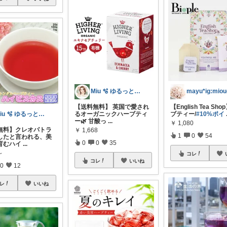
Miu 🫧 ゆるっと自分磨き。
【送料無料】 英国で愛され
【English Tea Sh
るオーガニックハーブティ
ブティー/
#10%ポイ
Miu 🫧 ゆるっと自分磨き。
ー🌿 甘酸っ
...
￥
1,080
無料】クレオパトラ
￥
1,668
1
0
54
したと言われる、美
0
0
35
育むハイ
...
～
コレ
コレ
いいね
0
12
レ
いいね