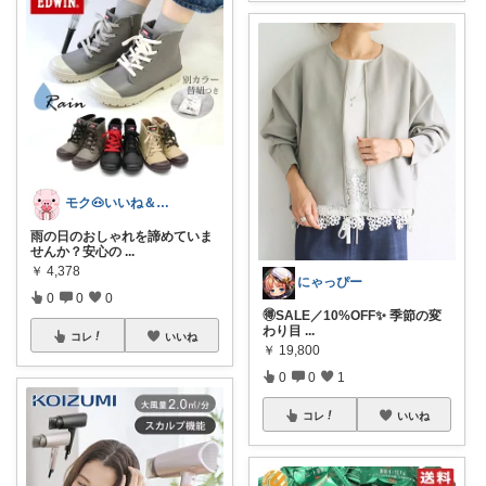
モク🐽いいね＆フォローに感謝💕
雨の日のおしゃれを諦めていま
せんか？安心の
...
￥
4,378
にゃっぴー
0
0
0
🉐SALE／10%OFF✨ 季節の変
わり目
...
コレ
いいね
￥
19,800
0
0
1
コレ
いいね