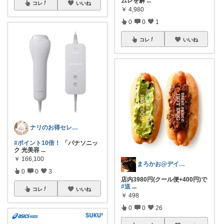
ムレを解
...
コレ
いいね
￥
4,980
0
0
1
コレ
いいね
ナリのお得セレクト
#ポイント10倍！
「パナソニッ
ク 光美容
...
￥
166,100
まろかお@デイキャンプ終わり
0
0
3
店内3980円(クール便+400円)で
#送
...
コレ
いいね
￥
498
0
0
26