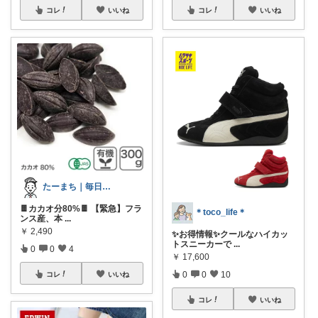
コレ
いいね
コレ
いいね
たーまち｜毎日10時 楽天超目玉
🍫カカオ分80%🍫 【緊急】フラ
＊toco_life＊
ンス産、本
...
￥
2,490
✨お得情報✨クールなハイカッ
トスニーカーで
...
0
0
4
￥
17,600
0
0
10
コレ
いいね
コレ
いいね