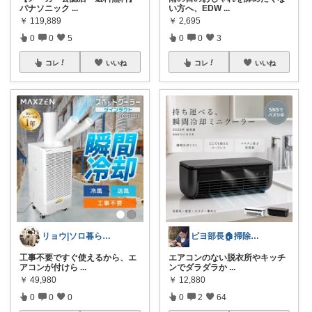
パナソニック
...
い方へ、EDW
...
￥
119,889
￥
2,695
0
0
5
0
0
3
コレ
いいね
コレ
いいね
リョウ|ソロ暮らし帖
ピヨ部長🏠掃除好きパパの賢いリフォーム
工事不要ですぐ使えるから、エ
エアコンのない脱衣所やキッチ
アコンが付けら
...
ンでダラダラか
...
￥
49,980
￥
12,880
0
0
0
0
2
64