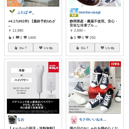
ふたば 🌱⸒⸒
morino-usagi
⭐️4.17(492件) 【最終予約!めざ
静岡県産・農薬不使用。安心・
...
安全な冷凍ブル
...
￥
12,980
￥
2,690～
4
2
1400
0
0
250
コレ
いいね
コレ
いいね
なお
モク🐽いいね＆フォローに感謝💕
【メーカー公認店・送料無料】
雨の日のおしゃれを諦めたくな