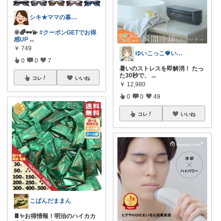
シキ★ママの暮らし、キッズ
🌞🌈🕶️💫
#クーポンGETでお得
感UP
...
￥
749
ゆいこっこ🍓いつも感謝です*.
0
0
7
暑いのストレスを即解消！ たっ
た30秒で、
...
コレ
いいね
￥
12,980
0
0
49
コレ
いいね
こぱんだままん
🍫✨お得情報！明治のハイカカ