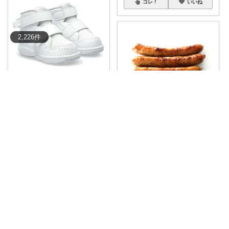
コレ
いいね
2,226
件
シキ★ママの暮らし、キッズ
🎁👟✨
#送料無料
#在庫あり即納
...
￥
5,744
まろかお@デイキャンプ終わり
0
0
6
店内3980円(クール便+400円)で
#送
...
コレ
いいね
￥
3,600
0
0
17
コレ
いいね