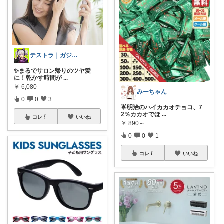
テストラ｜ガジェット・家電
✨まるでサロン帰りのツヤ髪
に！乾かす時間が
...
￥
6,080
みーちゃん
0
0
3
🌟明治のハイカカオチョコ、7
2％カカオでほ
...
コレ
いいね
￥
890～
0
0
1
コレ
いいね