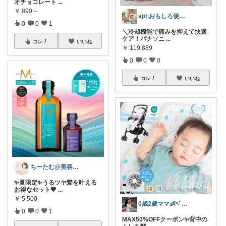
オチョコレート
...
￥
890～
apt.おもしろ便利グッズ推し主婦
0
0
1
＼冷却機能で痛みを抑えて快適
ケア！パナソニ
...
コレ
いいね
￥
119,889
0
0
0
コレ
いいね
ちーたむ@美容オタクの推しROOM
✨夏限定✨うるツヤ髪を叶える
お得なセット🤎
...
￥
5,500
0歳2歳ママ👶ﾍﾞﾋﾞｰｶｰ7台目
0
0
1
MAX50%OFFクーポン✨背中の