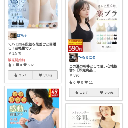
ぽちゃ
＼ハミ肉＆段差を段差ごと目隠
し！超軽量でノ
...
￥
1,570
🐾るまに🥇
販売開始前
1
0
602
この夏の相棒として使い心地抜
群✨【即完商品
...
￥
590
コレ
いいね
0
0
11
コレ
いいね