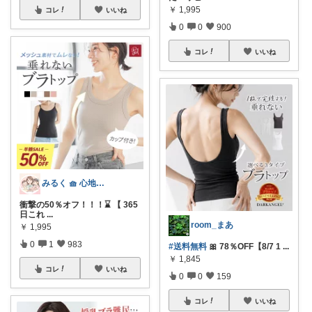
￥
1,995
コレ
いいね
0
0
900
コレ
いいね
みるく 🧺 心地よい、上質な暮らしを
衝撃の50％オフ！！！⌛ 【 365
日これ
...
room_まあ
￥
1,995
0
1
983
#送料無料
🎀 78％OFF【8/7 1
...
￥
1,845
コレ
いいね
0
0
159
コレ
いいね