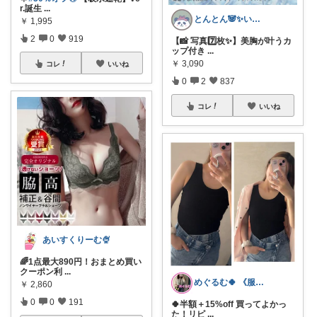
r.誕生
...
とんとん🐼✨いいねに感謝です🙇‍♀️
￥
1,995
2
0
919
【📸 写真7️⃣枚✨】美胸が叶うカ
ップ付き
...
￥
3,090
コレ
いいね
0
2
837
コレ
いいね
あいすくりーむ🍨
🌈1点最大890円！おまとめ買い
クーポン利
...
めぐるむ🍀 《服と暮らし》朝コレ
￥
2,860
0
0
191
🍀半額＋15%off 買ってよかっ
た！リピ
...