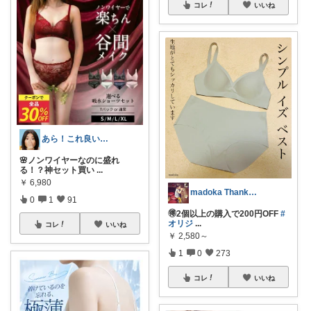
コレ
いいね
あら！これ良いわね～
🌸ノンワイヤーなのに盛れ
る！？神セット買い
...
￥
6,980
madoka‪︎‬ Thanks☺︎
0
1
91
🉐2個以上の購入で200円OFF
#
オリジ
...
コレ
いいね
￥
2,580～
1
0
273
コレ
いいね