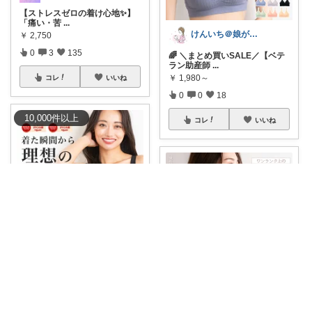
【ストレスゼロの着け心地✨】
「痛い・苦
...
けんいち＠娘が喜んだマタニティ用品
￥
2,750
0
3
135
🌈 ＼まとめ買いSALE／【ベテ
ラン助産師
...
￥
1,980～
コレ
いいね
0
0
18
10,000
件
以上
コレ
いいね
Chocomilk
可愛いのにしっかりホールドす
る美乳ナイトブ
...
にこにこママのおきにいり
￥
4,950
0
2
497