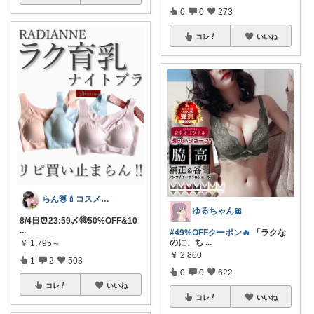
0
0
273
コレ
いいね
らん🉐💄コスメ&ファッション👗✨
ゆるちゃん🎀
8/4日⏰23:59〆🉐50%OFF&10
...
#49%OFFクーポン🔥
「ラクな
のに、ち
...
￥
1,795～
￥
2,860
1
2
503
0
0
622
コレ
いいね
コレ
いいね