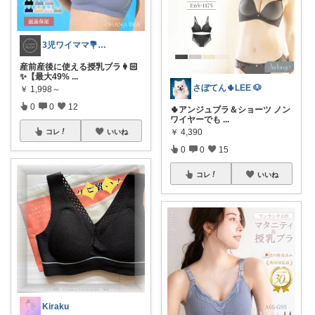
3児ワイママ💐バタバタでも回る暮らし✨
産前産後に使える授乳ブラ👩🏻
✨【最大49%
...
さぼてん🌵LEE 🐶
￥
1,998～
0
0
12
🌵アンジュブラ＆ショーツ ノン
ワイヤーでも
...
￥
4,390
コレ
いいね
0
0
15
コレ
いいね
Kiraku