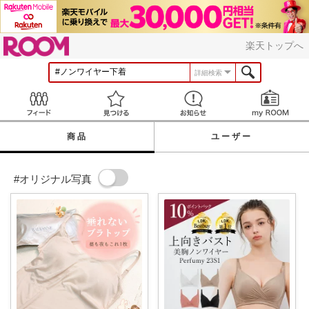
ROOM
楽天トップへ
詳細検索
Feed
見つける
お知らせ
商品
ユーザー
#オリジナル写真