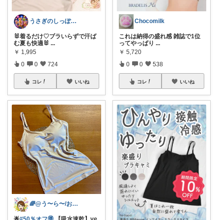
うさぎのしっぽ43🐰2児の母👧朝コレ
Chocomilk
🐰着るだけ♡ブラいらずで汗ば
これは納得の盛れ感 雑誌で1位
む夏も快適🐰
...
ってやっぱり
...
￥
1,995
￥
5,720
0
0
724
0
0
538
コレ
いいね
コレ
いいね
🌈@う〜ら〜/お得✨美味しい✨素敵✨
🌟
#50％オフ🉐
【吸水速乾】ve