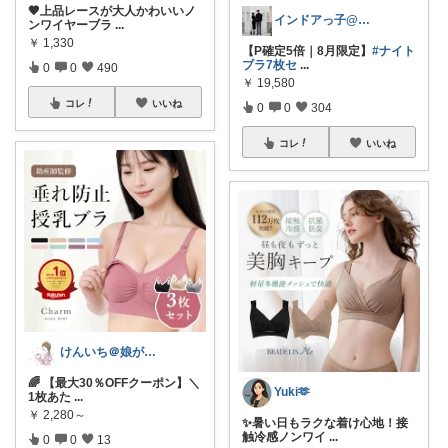
🤎上品レースが大人かわいいノ
インドアっ子@ご購入ありがとうございます
ンワイヤーブラ
...
￥
1,330
【P確定5倍｜8月限定】
#ナイト
ブラ7枚セ
...
0
0
490
￥
19,580
コレ
いいね
0
0
304
コレ
いいね
けんいち＠娘が喜んだマタニティ用品
🌈 【最大30％OFFクーポン】＼
Yuki🫶
1枚あた
...
￥
2,280～
✨暑い日もラクな着け心地！接
触冷感ノンワイ
...
0
0
13