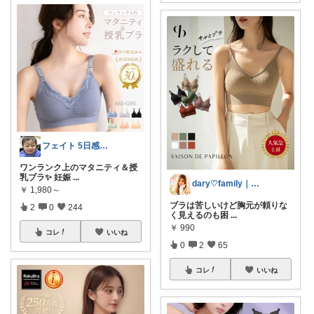
フェイト 5日感謝です😊
ワンランク上のマタニティ＆授
乳ブラ✨ 妊娠
...
dary♡family｜厳選アイテム✨
￥
1,980～
ブラは苦しいけど胸元が頼りな
2
0
244
く見えるのも困
...
￥
990
コレ
いいね
0
2
65
コレ
いいね