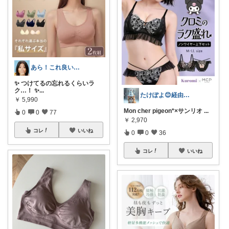
あら！これ良いわね～
✨ つけてるの忘れるくらいラ
ク…！ ✨ ​
...
たけぽよ😊経由購入ありがとうございます
￥
5,990
Mon cher pigeon*×サンリオ
...
0
0
77
￥
2,970
コレ
いいね
0
0
36
コレ
いいね