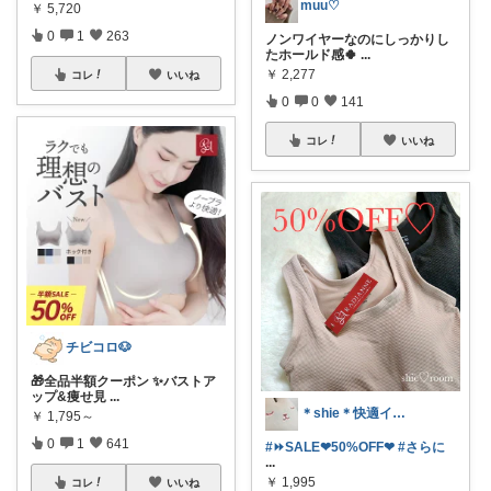
muu♡
￥
5,720
0
1
263
ノンワイヤーなのにしっかりし
たホールド感🍀
...
￥
2,277
コレ
いいね
0
0
141
コレ
いいね
チビコロ🐶
🎁全品半額クーポン ✨バストア
ップ&痩せ見
...
＊shie＊快適インテリア＆雑貨グッズ
￥
1,795～
0
1
641
#⏩SALE❤︎50%OFF❤︎
#さらに
...
￥
1,995
コレ
いいね