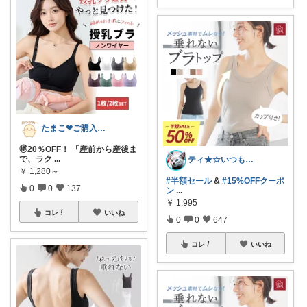
たまこ❤ご購入感謝！
🉐20％OFF！ 「産前から産後ま
で、ラク
...
ティ★☆いつもありがとうございます♪☆★
￥
1,280～
#半額セール
&
#15%OFFクーポ
0
0
137
ン
...
￥
1,995
コレ
いいね
0
0
647
コレ
いいね