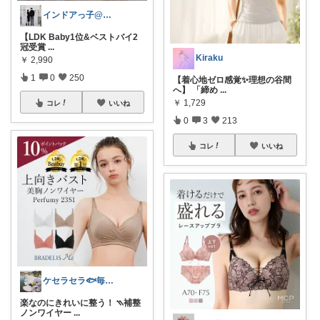
インドアっ子@ご購入ありがとうございます
【LDK Baby1位&ベストバイ2
冠受賞
...
Kiraku
￥
2,990
1
0
250
【着心地ゼロ感覚✨理想の谷間
へ】 「締め
...
￥
1,729
コレ
いいね
0
3
213
コレ
いいね
ケセラセラ🐟毎日を快適にするアイテム
楽なのにきれいに整う！ ⳹補整
ノンワイヤー
...