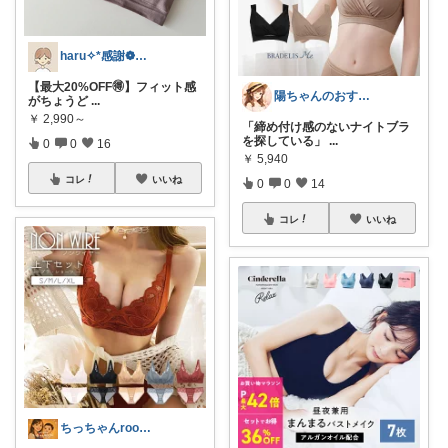
haru✧*感謝❁𓂃休
【最大20%OFF🉐】フィット感
陽ちゃんのおすすめROOM
がちょうど
...
￥
2,990～
「締め付け感のないナイトブラ
を探している」
...
0
0
16
￥
5,940
コレ
いいね
0
0
14
コレ
いいね
ちっちゃんroom@toki*kura