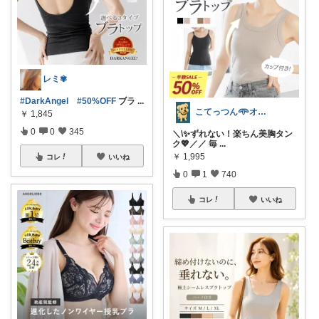
レミ✾
#DarkAngel
#50%OFF
ブラ
...
こてっつん𖥸オイシイとカワイイはセイギ
￥
1,845
0
0
345
＼\✨ずれない！楽ちん美胸タン
ク💖／／ 毎
...
￥
1,995
コレ
いいね
0
1
740
コレ
いいね