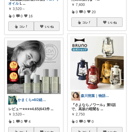
オイル
L
...
￥
7,400
￥
3,520～
0
0
20
0
0
16
コレ
いいね
コレ
いいね
森川朔葉｜物語の余韻を暮らしへ
かまくら⭐︎8/2経由購入感謝です
『さよならノワール』第5話
レビュー⭐️⭐️⭐️⭐️4.65(643件
...
で、高坂の暗闇を
...
￥
3,520～
￥
2,750
1
0
4
0
0
0
コレ
いいね
コレ
いいね