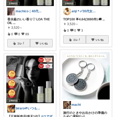
machico｜40代 転勤族パート主婦
anji＊✅30代女性売上ランキング🏆
香水級のいい香り♡ LOA THE
TOP100 🌟4.64(3880件) 🚚
...
OIL
...
￥
3,520～
￥
3,520～
0
0
3
0
0
89
コレ
いいね
コレ
いいね
machi
biraro🌱いつもありがとう♡
旅行のときやお出かけの準備の
【正規販売店/楽天1位】
#ロアザ
ために便利なペ
...