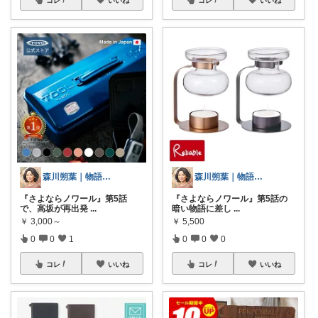
森川朔葉｜物語の余韻を暮らしへ
森川朔葉｜物語の余韻を暮らしへ
『さよならノワール』第5話
『さよならノワール』第5話の
で、高坂が再出発
...
暗い物語に差し
...
￥
3,000～
￥
5,500
0
0
1
0
0
0
コレ
いいね
コレ
いいね