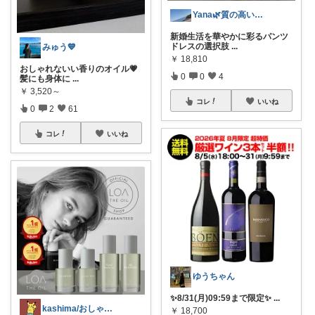
Yana🌿質の高い暮らしのROOM
新婚生活を華やかに彩るパンツ
ドレスの選択肢
...
みゅう💙
￥
18,810
おしゃれないい香りのオイル💗
0
0
4
髪にも身体に
...
￥
3,520～
コレ
いいね
0
2
61
コレ
いいね
ゆうちゃん
✨8/31(月)09:59まで限定✨
...
kashima/おしゃれ清潔感指南役
￥
18,700