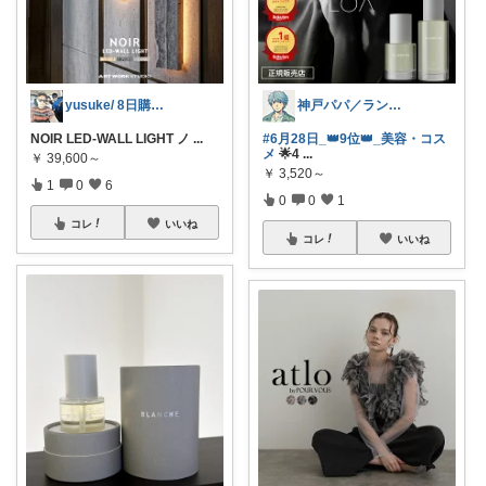
yusuke/ 8日購入感謝♫
神戸パパ／ランキング＆レビュー毎日掲載
NOIR LED-WALL LIGHT ノ
...
#6月28日_👑9位👑_美容・コス
メ
🌟4
...
￥
39,600～
￥
3,520～
1
0
6
0
0
1
コレ
いいね
コレ
いいね