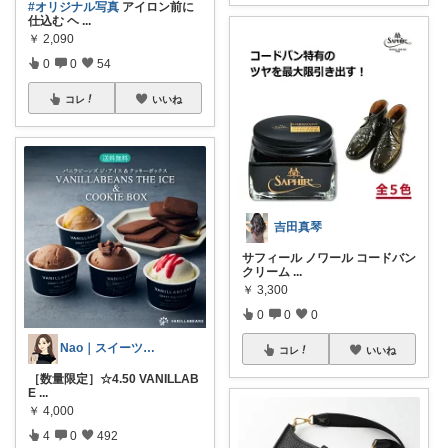
#オリジナル写真
アイロン前に
仕込む ヘ
...
￥
2,090
0
0
54
コレ
いいね
吉田真琴
サフィール ノワール コードバン
クリーム
...
￥
3,300
0
0
0
Nao｜スイーツROOM🍰
コレ
いいね
［数量限定］☆4.50 VANILLAB
E
...
￥
4,000
4
0
492