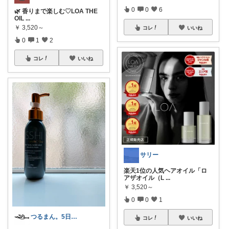
0
0
6
🌿 香りまで楽しむ♡LOA THE
OIL
...
￥
3,520～
コレ
いいね
0
1
2
コレ
いいね
サリー
楽天1位の人気ヘアオイル「ロ
アザオイル（L
...
￥
3,520～
0
0
1
つるまん。5日m(_ _)m
コレ
いいね