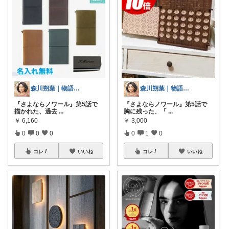
森川朔葉｜物語の余韻を暮らしへ
森川朔葉｜物語の余韻を暮らしへ
『さよならノワール』第5話で
『さよならノワール』第5話で
描かれた、過去
...
胸に残った、「
...
￥
6,160
￥
3,000
0
0
0
0
1
0
コレ
いいね
コレ
いいね