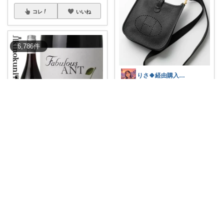
コレ
いいね
6,786
件
りさ🍀経由購入ありがとうございます😊
#エルメス
#エブリン
#ショルダ
ーバッグ
...
￥
549,500
1
0
76
Bacchus Tokyo Wine
コレ
いいね
最近暑い🥵のでハンガリーワイ
ンはまってます
...
￥
1,320
1
0
2
コレ
いいね