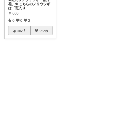
❀斑入りノリウツギ「雪月
花」❀ こちらのノリウツギ
は「斑入り
...
￥
660
0
0
2
コレ
いいね