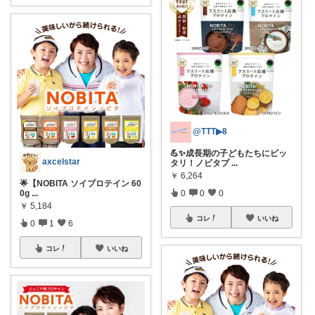
@TTT▶︎8
💪✨成長期の子どもたちにピッ
axcelstar
タリ！ノビタプ
...
￥
6,264
🌟【NOBITA ソイプロテイン 60
0g
...
0
0
0
￥
5,184
コレ
いいね
0
1
6
コレ
いいね