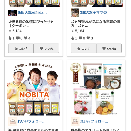
飯田天哉⭐️@iida.tennya
3歳の双子ママ😍
🌙寝る前の習慣にぴったり✨
🌙✨ 寝疲れが気になる主婦の味
【クーポン
...
方！🌙✨
...
￥
5,184
￥
5,184
1
0
4
1
0
3
コレ
いいね
コレ
いいね
れい@フォロー＆経由購入感謝です♪
れい@フォロー＆経由購入感謝です♪
成長期のアスリート必見！✨ノ
🌟 健康的に成長するためのサポ