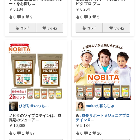
ビタ プロ プ
...
ートをお探し
...
￥
6,264
￥
5,184
0
0
5
0
0
9
コレ
いいね
コレ
いいね
ひばり＠いつもありがとうございます✨
makoの暮らし🌿
ノビタのソイプロテインは、成
💪
#成長サポート
#ジュニアプロ
長期のジュニア
...
テイン
#
...
￥
10,368
￥
5,184
0
1
87
0
2
20