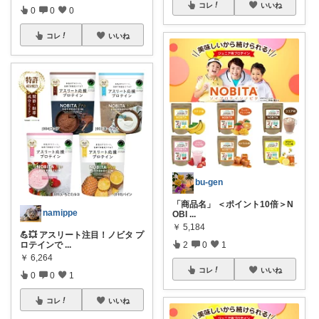
コレ
いいね
0
0
0
コレ
いいね
bu-gen
「商品名」 ＜ポイント10倍＞N
namippe
OBI
...
￥
5,184
💪💥 アスリート注目！ノビタ プ
ロテインで
...
2
0
1
￥
6,264
コレ
いいね
0
0
1
コレ
いいね