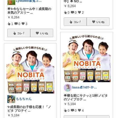
LywuMei🎀鬼コレ踏ん張り中💖
中】🌟 NO
...
￥
6,264
🌟✨今ならセール中！成長期の
本気のアスリー
...
0
0
2
￥
6,264
コレ
いいね
1
0
3
コレ
いいね
basa👒ﾌｫﾛﾜｰから経由購入します
🌟寝る前にサクッと1杯!ノビタ
ももちゃん
のソイプロテ
...
￥
5,184
✨成長期のお子様を応援！「ノ
ビタ プロテイ
...
0
0
4
￥
5,184