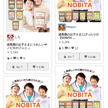
Fmaa☆
成長期のお子さまにぴったりの
しろ
【NOBITA
...
￥
5,184
成長期のお子さまにうれしい🌱
ノビタのジュニ
...
0
0
12
￥
5,184
コレ
いいね
0
0
8
コレ
いいね