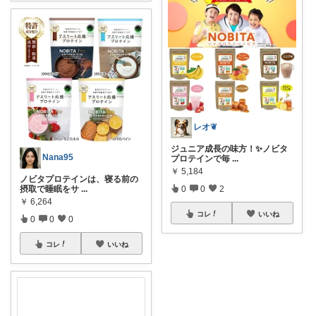
レオ❦
ジュニア成長の味方！✨ノビタ
Nana95
プロテインで毎
...
￥
5,184
ノビタプロテインは、寝る前の
摂取で睡眠をサ
...
0
0
2
￥
6,264
コレ
いいね
0
0
0
コレ
いいね