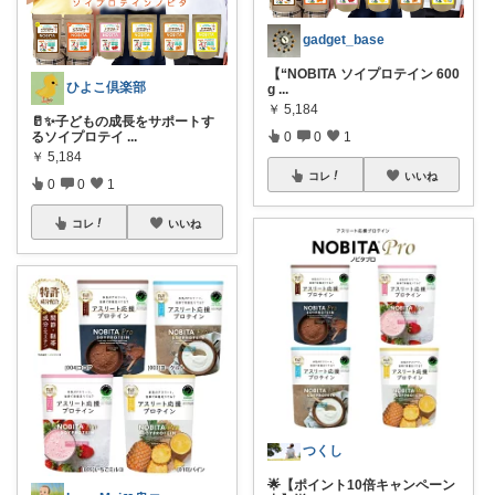
gadget_base
【“NOBITA ソイプロテイン 600
ひよこ倶楽部
g
...
￥
5,184
🥛✨子どもの成長をサポートす
るソイプロテイ
...
0
0
1
￥
5,184
コレ
いいね
0
0
1
コレ
いいね
つくし
🌟【ポイント10倍キャンペーン