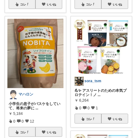
コレ
いいね
コレ
いいね
sora_tsm
💪✨ アスリートのための本気プ
マハロン
ロテイン！ノ
...
￥
6,264
小学生の息子がバスケをしてい
て、将来の夢に
...
0
0
1
￥
5,184
コレ
いいね
0
0
12
コレ
いいね