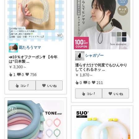
花たろうママ
シャガゾー
📣10％オフクーポン❣️ 【今年
は“日本製
...
濡らすだけで何度でもひんやり
￥
3,300～
してくれるネッ
...
1
0
756
￥
1,870～
0
0
211
コレ
いいね
コレ
いいね