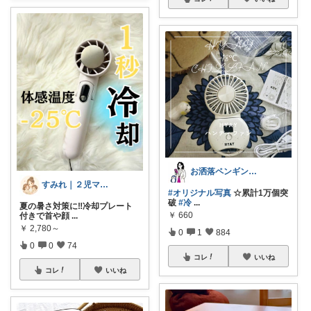
お洒落ペンギン🐧暮らし×ときめき
すみれ｜２児ママの推しアイテム
#オリジナル写真
☆累計1万個突
破
#冷
...
夏の暑さ対策に‼️冷却プレート
￥
660
付きで首や顔
...
￥
2,780～
0
1
884
0
0
74
コレ
いいね
コレ
いいね