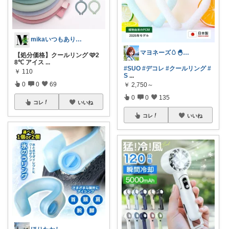
mikaいつもありがとうございます🩷
マヨネーズ🥚‪🐣✨️お礼はプロフで♪
【処分価格】クールリング 🩷2
8℃ アイス
...
#SUO
#デコレ
#クールリング
#
￥
110
S
...
0
0
69
￥
2,750～
0
0
135
コレ
いいね
コレ
いいね