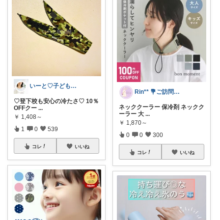
いーと♡子ども日用品/スイーツギフト/猫
Rin** 💐ご訪問感謝です💐
♡登下校も安心の冷たさ♡ 10％
ネッククーラー 保冷剤 ネックク
OFFクー
...
ーラー 大
...
￥
1,408～
￥
1,870～
1
0
539
0
0
300
コレ
いいね
コレ
いいね