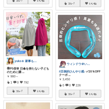
コレ
いいね
コレ
いいね
yuko🌷 家事も育児もちょっとラクに
ウィンドウ＠いつもありがとうございます♪
🉐P5倍🌸 日傘を持たない子ども
#圧倒的ひんやり感♪
✅20％OFF
のために購
...
クーポ
...
￥
980～
￥
3,450
1
0
792
0
0
226
コレ
いいね
コレ
いいね