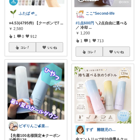
ふたば 🌱⸒⸒
ここ*Second-life
⭐️4.53(4795件) 【クーポンで7
...
#1点600円
＼2点自由に選べる
／ 冷却
...
￥
2,580
￥
1,200
1
0
912
1
1
713
コレ
いいね
コレ
いいね
ビギりんご🍎楽する暮らし🏠
すず 難聴児のママ🦻
【先着100名様限定★クーポン
全エントリーでP20倍🉐＆クー
で最安128
...