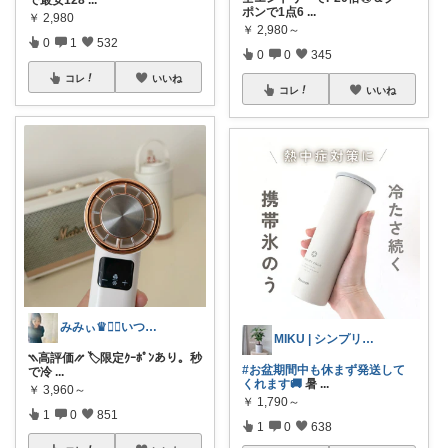
ポンで1点6
...
￥
2,980
￥
2,980～
0
1
532
0
0
345
コレ
いいね
コレ
いいね
みみぃ♛👯‍♀️いつもありがとう🎪
MIKU | シンプリスト主婦
⳹高評価⳼ 🏷️限定ｸｰﾎﾟﾝあり。秒
#お盆期間中も休まず発送して
で冷
...
くれます🚚
暑
...
￥
3,960～
￥
1,790～
1
0
851
1
0
638