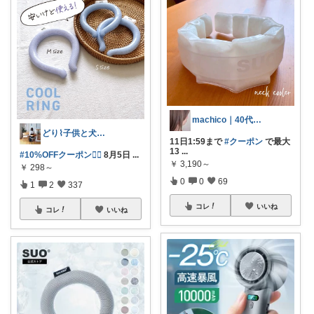
machico｜40代 転勤族パート主婦
どり⌇ 子供と犬と暮らし
11日1:59まで
#クーポン
で最大
13
...
#10%OFFクーポン❤️‍🔥
8月5日
...
￥
3,190～
￥
298～
0
0
69
1
2
337
コレ
いいね
コレ
いいね