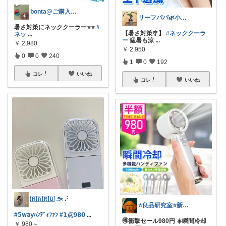
bonta@ご購入感謝です⭐️
リーフパパ🌿小学2年生女の子のパパ
暑さ対策にネッククーラー⭐️⭐️
#
【暑さ対策🎐】
#ネッククーラ
ネッ
...
ー
猛暑も涼
...
￥
2,980
￥
2,950
0
0
240
1
0
192
コレ
いいね
コレ
いいね
🇭‌🇦‌🇷‌🇺 ౨ৎ ⠜
⭐良品研究室⭐新潟県民のオススメ🍙お米
#𝟧𝗐𝖺𝗒ﾊﾝﾃﾞｨﾌｧﾝ
#𝟭点𝟵𝟴𝟬
...
🉐衝撃セール980円 ☀️瞬間冷却
￥
980～