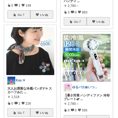
ハンディ
...
0
1
149
￥
2,780～
3
0
893
コレ
いいね
コレ
いいね
Kay ✈︎
ゆるパカ🎀いつもありがとうございます✨
大人お洒落な冷感バンダナ✨ ス
カーフみた
...
【暑さ対策 ハンディファン 冷却
￥
1,518
プレート🌿
...
0
1
226
￥
2,780～
0
0
595
コレ
いいね