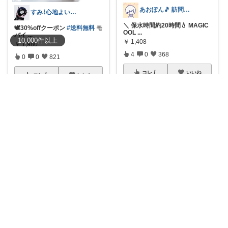
あおぽん🎵 訪問感謝です˙꒳​˙
すみ⌇心地よい暮らし🐈♡
＼ 保水時間約20時間💧 MAGIC
🕊30%offクーポン
#送料無料
モ
OOL
...
バイ
...
10,000
件
以上
￥
1,408
￥
1,980
4
0
368
0
0
821
コレ
いいね
コレ
いいね
カイ🐕🎁プレゼント
ゆり⌇子育てと暮らし🌷
🔥10%OFFクーポン！正規品SU
水に浸すだけで手軽に使えるネ
Oアイス
...
ッククーラー。
...