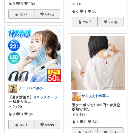
0
0
134
￥
110
0
1
50
コレ
いいね
コレ
いいね
リーフパパ🌿小学2年生女の子のパパ
かふぇおれ☕暮らしを整える便利グッズ🍀
【暑さ対策🎐】
#ネッククーラ
ー
猛暑も涼
...
🉐クーポンで1,180円〜🧊真空
￥
2,420
断熱で冷た
...
0
0
34
￥
2,480～
1
0
548
コレ
いいね
コレ
いいね