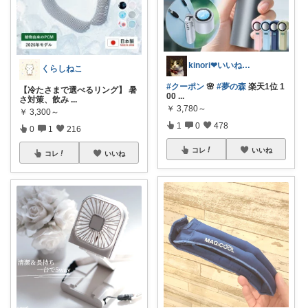
kinori❤︎いいねご購入感謝です💝
くらしねこ
#クーポン
🌸
#夢の森
楽天1位 1
【冷たさまで選べるリング】 暑
00
...
さ対策、飲み
...
￥
3,780～
￥
3,300～
1
0
478
0
1
216
コレ
いいね
コレ
いいね