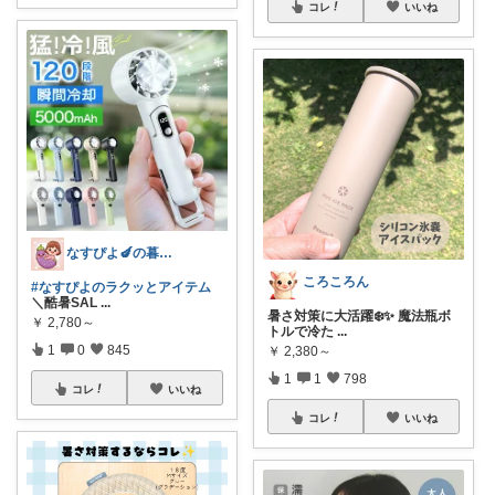
コレ
いいね
なすぴよ🍆の暮らしラクッとROOM⭐️
ころころん
#なすぴよのラクッとアイテム
＼酷暑SAL
...
暑さ対策に大活躍❄️✨ 魔法瓶ボ
￥
2,780～
トルで冷た
...
1
0
845
￥
2,380～
1
1
798
コレ
いいね
コレ
いいね