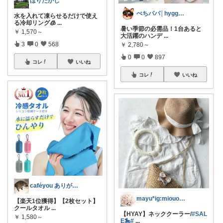
ほりたかし
ぺちパパ│hyggeな心意気を大切に🌿
水を入れて凍らせるだけで使え
る冷却リング🧊
...
暑い季節の必需品！1台あると
￥
1,570～
大活躍のハンデ
...
3
0
568
￥
2,780～
0
0
897
コレ
いいね
コレ
いいね
caféyou ありがとうございます😊
mayu*ig:miouor_home
【楽天1位獲得】【2枚セット】
クールタオル
...
【HYAY】ネッククーラー/
#SAL
￥
1,580～
E🎠
#
...