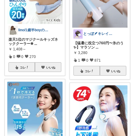
lino/1歳半boyのママ
とっぽ🪶キレイめカジュアル|服とネイル
楽天1位のマジクールキッズネ
【猛暑に役立つ760円〜氷のう
ッククーラー❄
...
✨】マラソン
...
￥
1,408～
￥
3,280
0
0
270
1
0
871
コレ
いいね
コレ
いいね