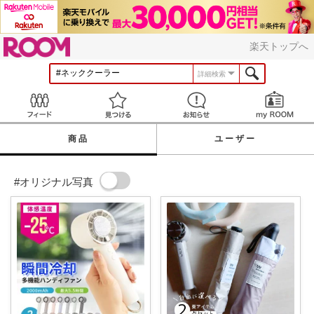
ROOM
楽天トップへ
詳細検索
Feed
見つける
お知らせ
商品
ユーザー
#オリジナル写真