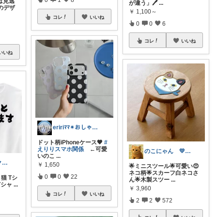
は見逃
が違う」🖊️
...
れのデザ
￥
1,100～
コレ
いいね
0
0
6
コレ
いいね
いいね
eririﾏﾏ✴︎おしゃれ雑貨×子供×服
ドット柄iPhoneケース🖤
#
えりりスマホ関係
←可愛
のこにゃん 💛ねこ3匹と暮らす🐾
いのこ
...
わさび コレクションもご利用ください
￥
1,650
🌟ミニスツール🌟可愛い😍
ネコ柄🌟スカーフ白ネコさ
0
0
22
猫 Tシ
ん🌟木製スツー
...
Tシャ
...
￥
3,960
コレ
いいね
2
2
572