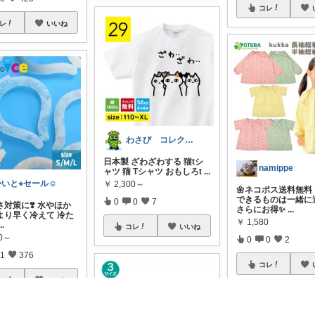
コレ
レ
いいね
わさび コレクションもご利用ください
日本製 ざわざわする 猫tシ
namippe
ャツ 猫 Tシャツ おもしろt
...
いと⭐︎セール☺️
￥
2,300～
🌼ネコポス送料無料
できるものは一緒に
0
0
7
対策に❣️ 水やほか
さらにお得✨
...
より早く冷えて 冷た
￥
1,580
...
コレ
いいね
00～
0
0
2
1
376
コレ
レ
いいね