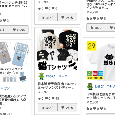
✨猫好きさん、これ
￥
2,990
ー ハンカチ 25×25
せない🐈✨ 猫まみ
💓💓💓 ネコポス：ハ
インがたまら
...
0
0
6
￥
4,990
0
コレ
いいね
0
0
5
0
3
コレ
レ
いいね
わさび コレクションもご利用ください
日本製 豊天商店 猫 パロディ
tシャツ メンズ レディー
...
シャガゾー
￥
2,970
日本製 猫と話せます 
式の軽量ハンディフ
ャツ 猫tシャツ ねこ
0
0
48
災害時の備えにも◎
￥
2,300
電
...
コレ
いいね
0
0
0
8
0
425