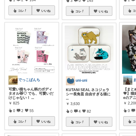
3
0
145
コレ
いいね
コ
コレ
いいね
でっこぱんち
uni-uni
可愛い猫ちゃん柄のボディ
【まと
KUTANI SEAL ネコジェラ
タオル😻♡ でも、可愛いだ
💚】猫
シー長角皿 自由すぎる猫に
けじゃない！
...
eのア
...
￥
825
￥
2,20
￥
3,630
0
2
55
0
0
4
82
コレ
いいね
コ
コレ
いいね