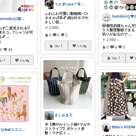
うさぎLove♡🐰みーちゃん🐰
ふわふわ可愛い動物柄バス
タオル🛁🐰💕 綿100％でや
Takenoko@猫関連グッズ中心です！
さしい肌
...
🐱個性的猫ちゃん可
￥
2,660
思わず二度見される⁉️
ラス整理整頓できる！
者ネコ」Tシャツが可
切りがあるので
...
0
0
2
💕
...
￥
2,492～
0
コレ
いいね
0
0
5
0
45
コレ
レ
いいね
ましゅまろ
​🎉【爽やかインド綿×マルチ
Miho’s ROOM
ストライプ】ポケット多
なな☕️🌿エスニック／アジアン雑貨
数！マチ広ミ
...