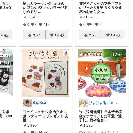
「サン
柄もカラーリングもかわい
猫好きさんへのプチギフト
 SAO
い♡ 1枚で2つのカラーが楽
にぴったり🐈💗 サクサク食
しめるリ
...
感のおからク
...
￥
13,200
￥
410～
0
0
412
0
0
9
いいね
コレ
いいね
コレ
いいね
🍒ゆゆ🍒
ぴよぴよ🐤にゃんにゃん🐾カニ金魚
ン対象
フェイスタオル 今治タオル
🐾【送料無料】日本伝統模
見！zoo
猫 レディース プレゼント 女
様をデザインした可愛い迷
性
...
子札。柄や色合
...
￥
1,980
￥
1,280
shuko_犬
...
さんのコレ！
1
0
76