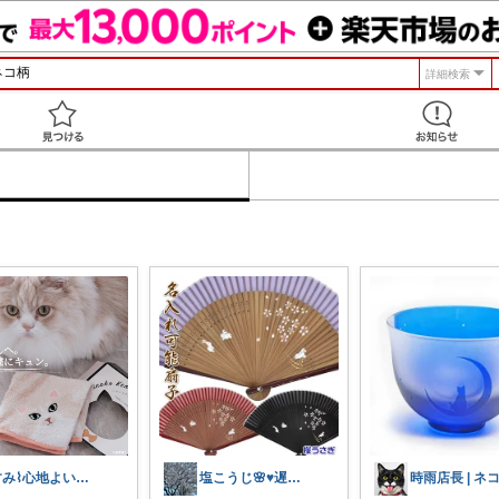
詳細検索
見つける
すみ⌇心地よい暮らし🐈♡
塩こうじ🌸♥️遅れてます🙏💦