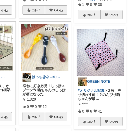
1
0
38
いいね
コレ
いいね
コレ
いいね
ひだまりのおすすめ
はっち@ネコのいる風景
GREEN NOTE
く、か
🐱ねこ好き必見！しっぽス
コ柄🐱
プーン🐾 猫ちゃんのしっぽ
#オリジナル写真
×２枚 売
が柄になった
...
り切れ寸前！？のんびり猫
ちゃんが最
...
￥
1,320
￥
555
0
0
12
0
6
41
いいね
コレ
いいね
コレ
いいね