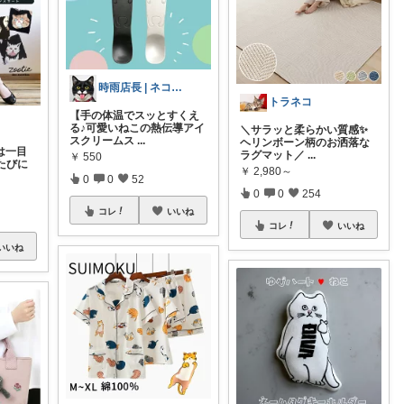
時雨店長 | ネコのいる暮らし
トラネコ
【手の体温でスッとすくえ
る♪可愛いねこの熱伝導アイ
＼サラッと柔らかい質感✨
スクリームス
...
ヘリンボーン柄のお洒落な
は一目
ラグマット／
...
￥
550
くたびに
￥
2,980～
0
0
52
0
0
254
コレ
いいね
コレ
いいね
いいね