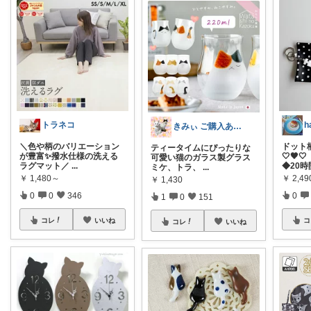
トラネコ
h
きみぃ ご購入ありがとうございます♪
＼色や柄のバリエーション
ドット
ティータイムにぴったりな
が豊富✨撥水仕様の洗える
🤍🖤
可愛い猫のガラス製グラス
ラグマット／
...
◆20
ミケ、トラ、
...
￥
1,480～
￥
2,49
￥
1,430
0
0
346
0
1
0
151
コレ
いいね
コ
コレ
いいね