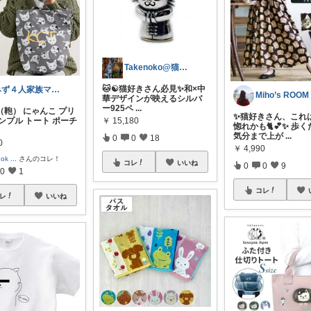
Takenoko@猫関連グッズ中心です！
🐱☯️猫好きさん必見✨和×中
みず４人家族ママ★３０代子育て奮闘中🙆
Miho’s ROOM
華デザインが映えるシルバ
ー925ペ
...
（鞄） にゃんこ プリ
✨猫好きさん、これ
￥
15,180
ンプル トート ポーチ
惚れかも🐈💕✨ 歩
気分まで上が
...
0
0
18
0
￥
4,990
nok
...
さんのコレ！
コレ
いいね
0
0
9
0
1
コレ
レ
いいね