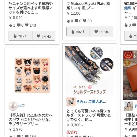
🐾ニャンコ用ベッド🌸柄や
♡ Matsuo Miyuki Plate 松
🕊10
サイズが選べます🌸涼感マ
尾ミユキ 皿 プ
...
無料
ギ
ットを付けるこ
...
ゃ
...
￥
1,100
￥
5,049～
￥
1,10
0
0
30
1
0
143
0
コレ
いいね
コレ
いいね
コ
きみぃ ご購入ありがとうございます♪
ui♡
とっても可愛いネコ柄ショ
｟再入荷｠ねこ好きの方へ
ルダーストラップ 可愛いだ
【夏祭
のギフトにもぴったりな、
けでなく、他
...
催中】
ラブラリープリ
...
ーるど 
￥
3,300～
￥
2,970
￥
9,90
売切れ
1
2
164
1