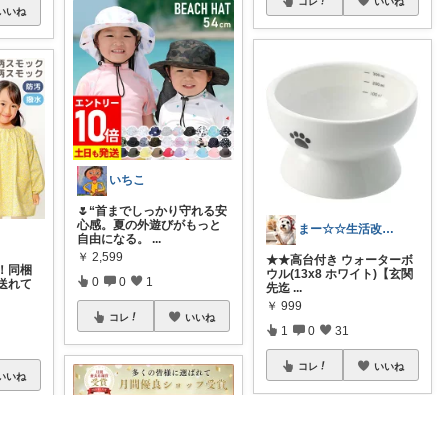
コレ
いいね
いいね
いちこ
🌷“首までしっかり守れる安
心感。夏の外遊びがもっと
まー☆☆生活改善お探し人
自由になる。
...
￥
2,599
★★高台付き ウォーターボ
！同梱
ウル(13x8 ホワイト)【玄関
0
0
1
送れて
先迄
...
￥
999
コレ
いいね
1
0
31
コレ
いいね
いいね