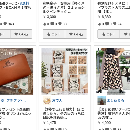
0円offクーポン
#送料
和柄扇子 女性用【桜うさ
特別なひとときに！
フトBOX付き！猫ち
ぎ・波うさぎ】２１ｃｍシ
ドブラストガラス工房
ルクペンテック
...
RI 【江
...
0
￥
3,300
￥
6,380
0
943
0
0
33
0
0
24
レ
いいね
コレ
いいね
コレ
まゆ│プチプラ×ご褒美スイーツ
おでん
ましゅまろ
りプレゼント企画開
【3秒で伝わる魅力】 姪に
【まとめ買いクーポ
財布 ダヤン わちふぃ
渡したら、その日のうちに
🉐💓】猫好きさん必
D
...
日記を埋め始
...
tieの猫
...
0
￥
1,475
￥
4,990
0
9
0
0
10
0
0
15