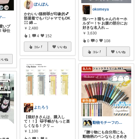
ぽんぽん
okomeya
かわいい猫柄😻が印象的💕
Sumikkoな💙かわいい推し活グッズ
部屋着でもパジャマでもOK
指ハート猫ちゃんのキーホ
🙆‍♀️ 綿
...
ルダー！✨ お腹の部分にお
愛いプ
好きな名入れ
...
￥
2,480
🐱仕
￥
3,630
1
4
152
0
0
108
コレ
いいね
コレ
いいね
いいね
よたろう
【猫好きさんは、購入し
て！！】 🐱手帳がもっと楽
動物モチーフの癒し雑貨 room🐾
しくなる！クリ
...
￥
1,100
「贈り物にも自分用にも、
動物柄のペンならときめき
0
1
8