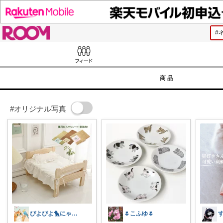
ROOM
Feed
商品
#オリジナル写真
ぴよぴよ🐤にゃんにゃん🐾カニ金魚
🌷こふゆ🌷