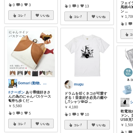
フェイラ
0
0
3
0
0
13
馬柄🐴
ン
...
コレ
いいね
￥
1,70
コレ
いいね
0
コ
Gomari (動物、ハンドメイド好き)
mugu
#クーポン
あり🉐猫好きさ
ドラムを叩くネコが可愛す
んの為のにゃんパスケース
ぎる！音楽好き必見の癒や
🐈持ち歩くだ
...
しTシャツ🥁🐱
...
￥
5,580
￥
4,180
乾電池
0
0
5
0
0
10
ァン。
USB充
コレ
いいね
￥
1,50
コレ
いいね
1