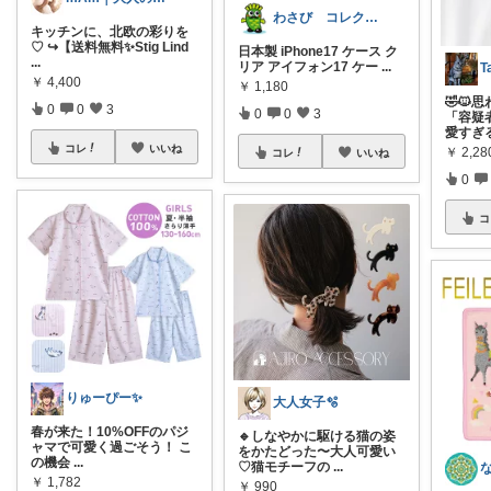
わさび コレクションもご利用ください
キッチンに、北欧の彩りを
♡ ↪︎【送料無料✨Stig Lind
日本製 iPhone17 ケース ク
...
リア アイフォン17 ケー
...
￥
4,400
￥
1,180
🤣🐱
0
0
3
0
0
3
「容疑
愛すぎる
コレ
いいね
￥
2,28
コレ
いいね
0
コ
りゅーぴー✨
大人女子🫧
春が来た！10%OFFのパジ
🔹しなやかに駆ける猫の姿
ャマで可愛く過ごそう！ こ
をかたどった〜大人可愛い
の機会
...
♡猫モチーフの
...
￥
1,782
￥
990