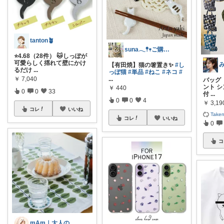
tanton🪴
suna𓂃𖤥𖥧ご購入感謝´`*
⭐4.68（28件） 🐱しっぽが
可愛らしく揺れて壁にかけ
【有田焼】猫の箸置き✨
#し
るだけ
...
っぽ猫
#単品
#ねこ
#ネコ
#
￥
7,040
...
バッグ
ント シ
￥
440
0
0
33
付
...
0
0
4
￥
3,19
コレ
いいね
Take
コレ
いいね
0
コ
mAm｜大人のご褒美セレクト