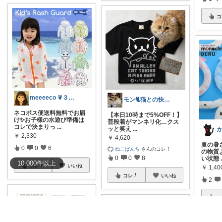
コ
meeeeco ❦３児ママ ❦
モン🐈猫との快適な暮らし
ネコポス便送料無料でお届
【本日10時まで5%OFF！】
け✨お子様の水遊び準備は
普段着がマンネリ化…クス
コレで決まりっ
...
ッと笑え
...
か
￥
2,330
￥
4,620
夏の暑さ
0
0
6
ねこぱんち
さんのコレ！
の物質
0
0
8
い状態
10,000
件
以上
コレ
いいね
￥
1,4
コレ
いいね
2
コ