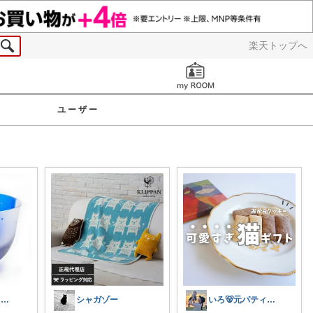
楽天トップへ
お知らせ
ユーザー
時雨店長 | ネコのいる暮らし
シャガゾー
いろ🐻元パティシエ🍫