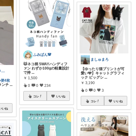
ふみぱん🐼
ましゅまろ
🐱ネコ柄 5WAYハンディフ
ァン わずか100gの軽量設計
【ゆったり猫プリントが可
ビビマロ💕マラソン不参加🙏
で持
...
愛い🩵】キャットグラフィ
ック ビッグシ
...
￥
1,500
ル便4枚
￥
3,190
ランチ
...
0
0
234
0
0
3
コレ
いいね
コレ
いいね
いいね