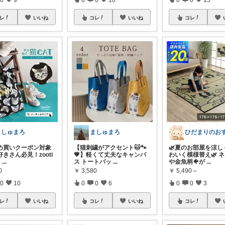
レ
いいね
コレ
いいね
コレ
ましゅまろ
ましゅまろ
め買いクーポン対象
【猫刺繍がアクセント🐱🐾
🌿夏のお部屋を涼し
好きさん必見！zooti
💗】軽くて丈夫なキャンバ
わいく模様替え🌿 ネ
ニ
...
ス トートバッ
...
や金魚柄🐠が
...
0
￥
3,580
￥
5,490～
0
10
0
0
6
0
0
3
レ
いいね
コレ
いいね
コレ