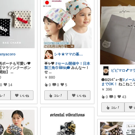
anyacoro
シキ★ママの暮らし、キッズ
柄ポーチも可愛い🖤
🌟✨💖
#セール開催中！日本
🤍【マラソンクーポン
製三角巾🎒🍱🎓
みんな〜！
時開始】
...
せ
...
0
￥
880
🎃8/2ﾚﾋﾞｭｰ有
#メー
までOK！
ねこねこ
0
14
0
0
5
￥
396
レ
いいね
コレ
いいね
0
0
43
コレ