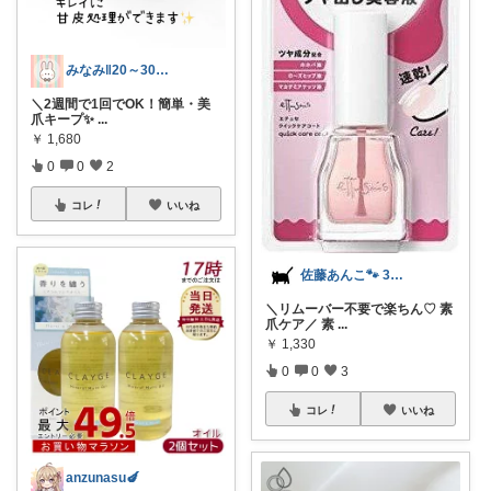
みなみ‖20～30代服｜コスメ｜小物
＼2週間で1回でOK！簡単・美
爪キープ✨️
...
￥
1,680
0
0
2
コレ
いいね
佐藤あんこ🐾 30代OLの暮らし
＼リムーバー不要で楽ちん♡ 素
爪ケア／ 素
...
￥
1,330
0
0
3
コレ
いいね
anzunasu🍆