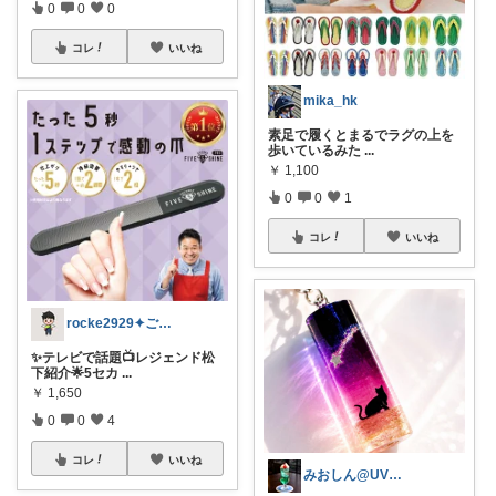
0
0
0
コレ
いいね
mika_hk
素足で履くとまるでラグの上を
歩いているみた
...
￥
1,100
0
0
1
コレ
いいね
rocke2929✦ご購入感謝です♪
✨テレビで話題📺レジェンド松
下紹介🌟5セカ
...
￥
1,650
0
0
4
コレ
いいね
みおしん@UVレジンハンドメイド