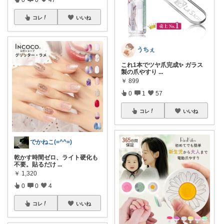
コレ
いいね
うちぇ
これ1本でツヤ爪完成✨ ガラス
製の爪やすり
...
￥
899
0
1
57
コレ
いいね
でかねこ(=^^=)
乾かす時間ゼロ、ライト硬化も
不要。貼るだけ
...
￥
1,320
0
0
4
コレ
いいね