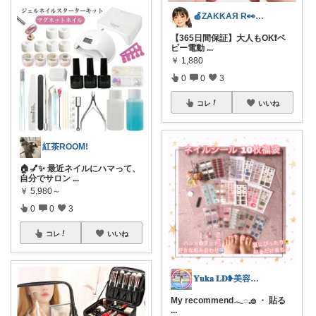
🍎ZAKKAЯ R👀M 経由購入感謝
【365日間保証】大人もOK❗️ベ
ビー電動
...
￥
1,880
0
0
3
コレ
いいね
紅茶ROOM!
🏠💅✨ 最近ネイルにハマって、
自分でサロン
...
￥
5,980～
0
0
3
コレ
いいね
𝐘𝐮𝐤𝐚 𝐋𝐃❥美容＊暮らし
My recommend𓂃◌𓈒𓐍 ・ 貼る
...