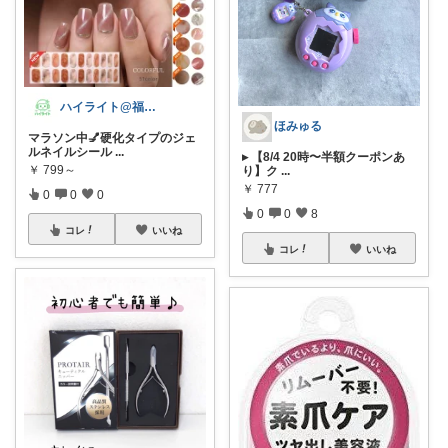
ハイライト@福岡男児35歳で二児のパパ
ほみゅる
マラソン中💅硬化タイプのジェ
ルネイルシール
...
▸ 【8/4 20時〜半額クーポンあ
￥
799～
り】ク
...
￥
777
0
0
0
0
0
8
コレ
いいね
コレ
いいね