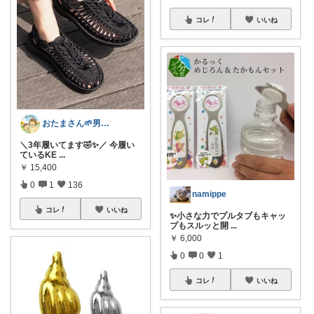
コレ
いいね
おたまさん🌱男の子ママ
＼3年履いてます🤣✨／ 今履い
ているKE
...
￥
15,400
0
1
136
namippe
コレ
いいね
✨小さな力でプルタブもキャッ
プもスルッと開
...
￥
6,000
0
0
1
コレ
いいね