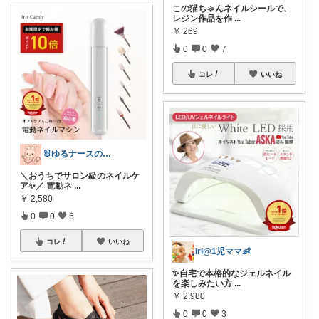
この猫ちゃんネイルシールで、
レジン作品を作
...
￥
269
0
0
7
コレ
いいね
🐰ゆるナースの愛用品ROOM🐰
＼おうちでサロン級のネイルケ
ア✨／ 電動ネ
...
￥
2,580
0
0
6
コレ
いいね
iri@1児ママ👶
✨自宅で本格的なジェルネイル
を楽しみたい方
...
￥
2,980
0
0
3