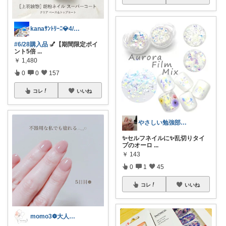
kanaｻﾝﾄﾘｰﾆ💎4/3感謝♡
#6/28購入品
💅【期間限定ポイ
ント5倍
...
￥
1,480
0
0
157
コレ
いいね
やさしい勉強部屋|セルフネイルROOM
✨️セルフネイルに✨️乱切りタイ
プのオーロ
...
￥
143
0
1
45
コレ
いいね
momo3❁大人のちょうどいいもの選び