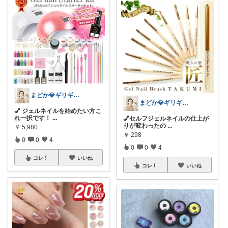
まどか💎ギリギリアラサーOL
まどか💎ギリギリアラサーOL
💅 ジェルネイルを始めたい方こ
れ一択です！
...
💅セルフジェルネイルの仕上が
りが変わったの
...
￥
5,980
￥
298
0
0
4
0
0
4
コレ
いいね
コレ
いいね