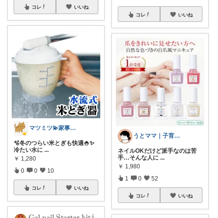
コレ
いいね
コレ
いいね
マツミツ💫家事ラク✖️キッチン🍳
うとママ｜子育て主婦セレクト 🧺
🫧冬のつらい米とぎも快適🍚✨
冷たい水に
...
ネイルOKだけど派手なのは苦
手…そんな人に
...
￥
1,280
￥
1,980
0
0
10
1
0
52
コレ
いいね
コレ
いいね