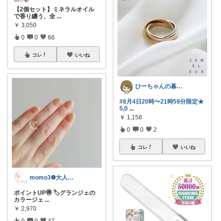
【2個セット】ミネラルオイル
で香り纏う、全
...
￥
3,050
0
0
66
コレ
いいね
ひーちゃんの暮らしと服ROOM🌷
#8月4日20時〜21時59分限定★
5,0
...
￥
1,158
0
0
2
コレ
いいね
momo3❁大人のちょうどいいもの選び
ポイントUP🉐 🏷️グランジェの
カラージェ
...
￥
2,970
0
0
47