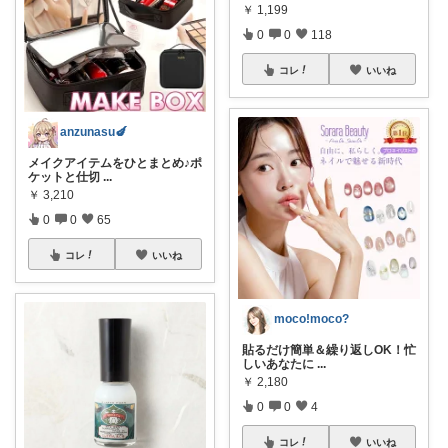
￥
1,199
0
0
118
コレ
いいね
anzunasu🍆
メイクアイテムをひとまとめ♪ポ
ケットと仕切
...
￥
3,210
0
0
65
コレ
いいね
moco!moco?
貼るだけ簡単＆繰り返しOK！忙
しいあなたに
...
￥
2,180
0
0
4
コレ
いいね