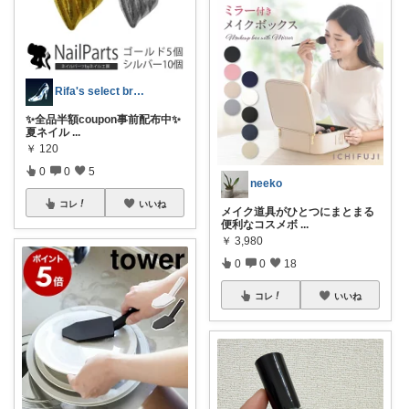
Rifa's select branch
✨全品半額coupon事前配布中✨
夏ネイル
...
￥
120
0
0
5
neeko
コレ
いいね
メイク道具がひとつにまとまる
便利なコスメボ
...
￥
3,980
0
0
18
コレ
いいね