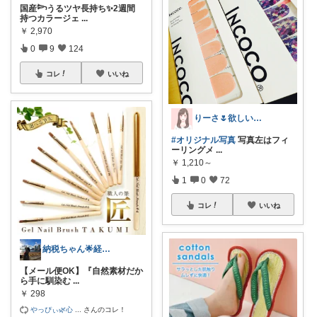
国産𓆸うるツヤ長持ち✨2週間
持つカラージェ
...
￥
2,970
0
9
124
コレ
いいね
りーさ🌷欲しいものあつめ
#オリジナル写真
写真左はフィ
ーリングメ
...
￥
1,210～
1
0
72
コレ
いいね
納税ちゃん🌟経由購入★
【メール便OK】『自然素材だか
ら手に馴染む
...
￥
298
やっぴぃ🌿心
...
さんのコレ！