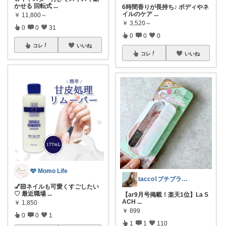
かせる 回転式
...
6時間香りが長持ち♪ ボディやネ
イルのケア
...
￥
11,800～
￥
3,520～
0
0
31
0
0
0
コレ
いいね
コレ
いいね
🩵 Momo Life
tacco⌇プチプラ服と愛用品
💅🏻ネイルも可愛くすごしたい
♡ 最近職場
...
【ar9月号掲載！楽天1位】La S
ACH
...
￥
1,850
￥
899
0
0
1
1
1
110