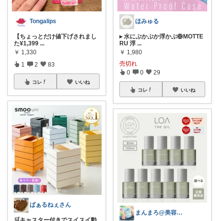
Tongalips
ほみゅる
【ちょっとだけ値下げされまし
▸ 水にぷかぷか浮かぶ🛟MOTTE
た¥1,399
...
RU 浮
...
￥
1,330
￥
1,980
売切れ
1
2
83
0
0
29
コレ
いいね
コレ
いいね
ぱぁるねぇさん
まんまろ@美容と健康をサポート
🛒キャスター付きでスイスイ動