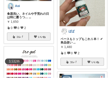
Aoi
食器洗い、ネイルや手荒れの日
は特に憂うつ…
...
￥
1,650
0
0
2
ばば
コレ
いいね
ベースもトップもこれ１本！ ✔︎
単品使い
...
￥
1,480
0
0
2
3,532
件
コレ
いいね
ひまり｜ミニマルな育児と時短グッズ
🌈もうネイルサロンに行かなく
てもOK！自宅
...