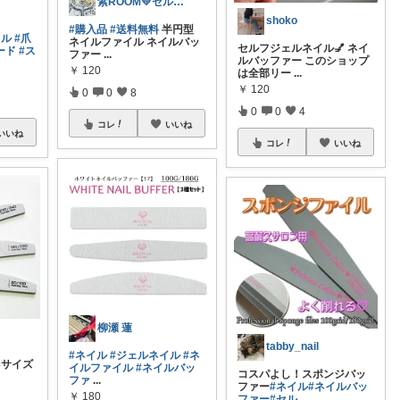
紫ROOM💛セルフネイル
shoko
#購入品
#送料無料
半円型
イル
#爪
ネイルファイル ネイルバッ
セルフジェルネイル💅 ネイ
ード
#ス
ファー
...
ルバッファー このショップ
￥
120
は全部リー
...
￥
120
0
0
8
0
0
4
コレ
いいね
いいね
コレ
いいね
柳瀬 蓮
tabby_nail
#ネイル
#ジェルネイル
#ネ
3サイズ
イルファイル
#ネイルバッ
コスパよし！スポンジバッ
ファ
...
ファー
#ネイル
#ネイルバッ
￥
180
ファー
#セル
...