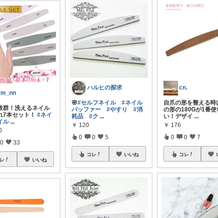
ハルヒの探求
cn.
m_nn
🌸
#セルフネイル
#ネイル
自爪の形を整える時
抜群！洗えるネイル
バッファー
#やすり
#消
の形の180Gが1番
れ7本セット！
#ネイ
耗品
#ク
...
い！デザイ
...
イル
...
￥
120
￥
176
0
0
0
5
0
0
7
0
33
コレ
いいね
コレ
レ
いいね