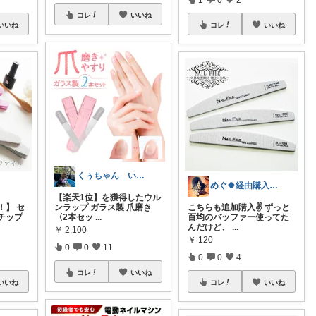
コレ
いいね
いいね
コレ
いいね
くぅちゃん いつもありがとうございます
めぐ🍀経由購入ありがとうございます❤️
【楽天1位】を獲得したウル
！】 セ
ンラップ ガラス製 爪磨き
こちらも追加購入✌️ ずっと
チップ
〈2本セッ
...
百均のバッファー使ってた
んだけど、
...
￥
2,100
￥
120
0
0
11
0
0
4
コレ
いいね
いいね
コレ
いいね