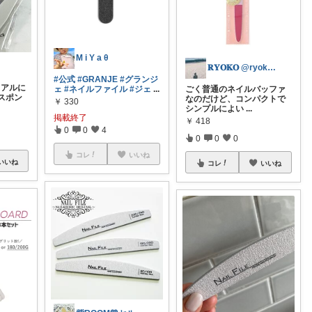
M i Y a θ
𝐑𝐘𝐎𝐊𝐎 @ryokown
#公式
#GRANJE
#グランジ
リアルに
ェ
#ネイルファイル
#ジェ
...
ごく普通のネイルバッファ
スポン
なのだけど、コンパクトで
￥
330
シンプルによい
...
掲載終了
￥
418
0
0
4
0
0
0
コレ
いいね
いいね
コレ
いいね