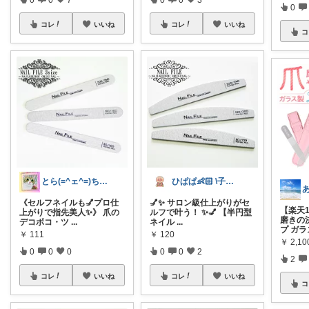
0
コレ
いいね
コレ
いいね
コ
とら(=^ェ^=)ちゃちゃ
ひぱぱ👶🏻 \子育て×便利グッズ/
あ
《セルフネイルも💅プロ仕
💅✨ サロン級仕上がりがセ
【楽天
上がりで指先美人✨》 爪の
ルフで叶う！ ✨💅 【半円型
磨きの
デコボコ・ツ
...
ネイル
...
プ ガ
￥
111
￥
120
￥
2,10
0
0
0
0
0
2
2
コレ
いいね
コレ
いいね
コ