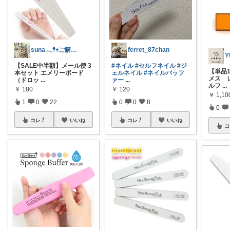
suna𓂃𖤥𖥧ご購入感謝´`*
ferret_87chan
【SALE中半額】メール便 3
#ネイル
#セルフネイル
#ジ
【単品1
本セット エメリーボード
ェルネイル
#ネイルバッフ
メス 
（ドロッ
...
ァー
...
ルフ
...
￥
180
￥
120
￥
1,1
1
0
22
0
0
8
0
コレ
いいね
コレ
いいね
コ