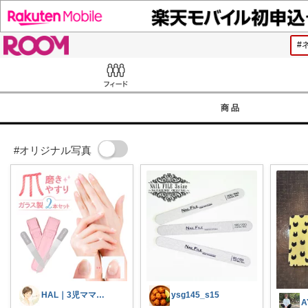
ROOM
Feed
商品
#オリジナル写真
HAL｜3児ママ・家事グッズ・プチプラ
ysg145_s15
A