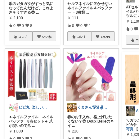
爪のガタガタがずっと気に
セルフネイルに欠かせない
ATセ
なってたんだけど、これよ
ネイルファイル＆バッファ
イルバ
さそうすぎる😳
...
ー ・3種類
...
ツルに
￥
2,100
￥
111
￥
1,10
0
0
8
0
0
1
0
コレ
いいね
コレ
いいね
コ
ピピ丸_楽しい遊びと🍒美容と美食活
くまさん🐻👗🪑🛋️ 🍽️🍰
A
🔹ネイルファイル ネイル
春のお手入れ、格上げした
＼ガラ
バッファ 8点セット🔹 爪
くない？😊 Doux Belleのネ
ピカ仕
が弱いので爪
...
イ
...
写真
【
￥
1,080
￥
220
￥
1,32
0
0
7
0
0
3