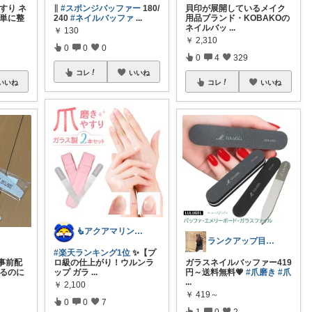
すり ネ
∥
#スポンジバッファー
180/
貝印が展開しているメイク
簡単に整
240
#ネイルバッファ
...
用品ブランド・KOBAKOの
ネイルバッ
...
￥
130
￥
2,310
0
0
0
0
4
329
コレ
いいね
いいね
コレ
いいね
🧜アクアマリン⚡️暮らしに笑顔をプラス
ランクアップ目指して今月頑張ります🔥
#楽天ランキング1位
✨【プ
事前配
ロ級の仕上がり！ウルンラ
ガラスネイルバッファー419
えるのに
ップ ガラ
...
円～送料無料💗
#爪磨き
#爪
...
￥
2,100
￥
419～
0
0
7
1
0
2