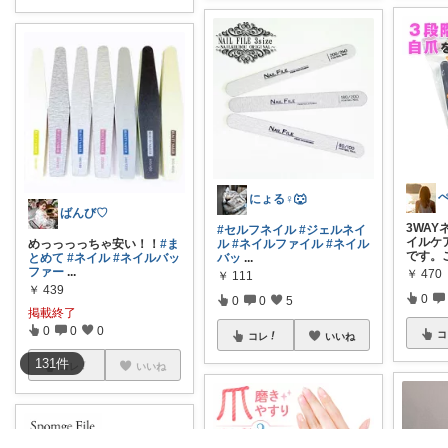
にょる♀🐺
ばんび♡
3WA
#セルフネイル
#ジェルネイ
イルケ
めっっっっちゃ安い！！
#ま
ル
#ネイルファイル
#ネイル
です。
とめて
#ネイル
#ネイルバッ
バッ
...
ファー
...
￥
470
￥
111
￥
439
0
0
0
5
掲載終了
0
0
0
コ
コレ
いいね
131
件
コレ
いいね