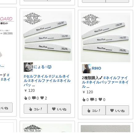
yyyyyureeeee♡📍コレ整理中
にょる♀🐺
RIHO
ード
#
#セルフネイル
#ジェルネイ
2種類購入💅
#ネイルファイ
#ネイ
ル
#ネイルファイル
#ネイル
ル
#ネイルバッファー
#ネイ
バッ
...
ル
...
￥
120
￥
120
0
0
2
0
0
0
いいね
コレ
いいね
コレ
いいね