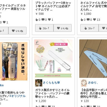
ブラックバッファー3本セッ
ネイルファイル 爪や
ルフネイルグッズ ☆ネ
ト🩵 ネイルケアには必須ア
イルケア💅 自宅で
ッファー 表面をツル
イテムです
...
えられ
...
...
￥
598
￥
1,080
0
0
0
1
0
0
13
0
1
コレ
いいね
コレ
レ
いいね
さくらもち🌸
さゆり、
&a
ガラス製爪やすりとネイル
【全品半額クーポン
ス製で長持ち＆つや
ファイル・バッファーの豪
布中】 爪の形を整
上げ✨／
#オリジナル
華セット✨爪の
...
便利な半円型
...
コパ
...
￥
1,200
￥
120
0
0
0
23
0
0
19