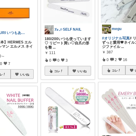
megu
𝑌𝑢 𓈒𓏸 SELF NAIL
YURI いつもありがとうございます😊
#オリジナル写真
# 
180/200いつも使っています
本】HERMES エル
ずっと愛用💗ネイル
♡ リピート買い♡自爪の形
レマン エルメス ネイ
ジファイル
...
を整
...
￥
387
￥
111
00～
0
2
16
0
0
3
0
7
コレ
コレ
いいね
レ
いいね