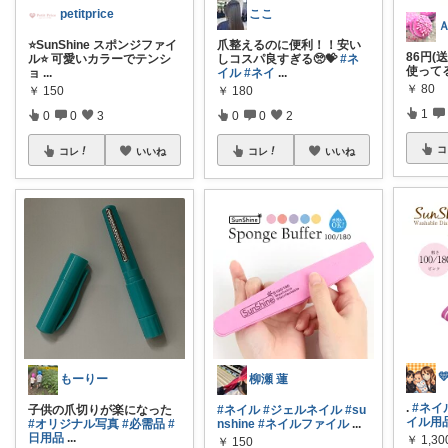
petitprice
ここ
⭐SunShine スポンジファイ
爪整えるのに便利！！安い
86円(
ル⭐ 可愛いカラーでテンシ
しコスパ良すぎる🥺💝
#ネ
使って
ョ
...
イル
#ネイ
...
￥
80
￥
150
￥
180
1
0
0
3
0
0
2
コ
コレ
いいね
コレ
いいね

もーりー
柳瀬 蓮
.
#ネイ
子供の爪切りが楽になった
#ネイル
#ジェルネイル
#su
イル用
#オリジナル写真
#必需品
#
nshine
#ネイルファイル
...
日用品
...
￥
1,30
￥
150