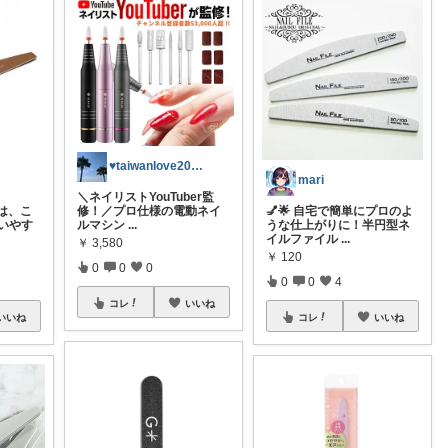
♥taiwanlove2026♥
mari
＼ネイリストYouTuber監
は、こ
修！／プロ仕様の電動ネイ
💅🌟 自宅で簡単にプロのよ
使いやす
ルマシン
...
うな仕上がりに！半円型ネ
イルファイル
...
￥
3,580
￥
120
0
0
0
0
0
4
コレ
いいね
いいね
コレ
いいね