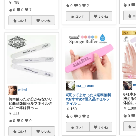
￥
798
0
0
0
2
0
0
7
コ
コレ
いいね
コレ
いいね
ma__room
mimi
6+1本お
#買ってよかった
#送料無料
洗える
何本使ったか分からないリ
#おすすめ
#購入品
#セルフ
体的に
ピ商品🤝🏻セルフネイルさ
ネイル
...
んに一本は持っ
...
￥
1,00
￥
150
￥
111
0
0
0
3
0
0
0
コ
コレ
いいね
コレ
いいね