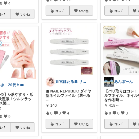
0
4
コレ
いいね
コレ
レ
いいね
姫宮ほたる🎀 サンリオ多め
あんぽーん
き 20代👩‍💼
🎀 NAIL REPUBLIC ダイヤ
【バリ取りはコレ！
1位】✨爪やすり・爪
型ネイルファイル（選べる
ルフネイル、ネイル
決定版！ウルンラッ
...
を作る時
...
ラス製
...
￥
140
￥
418～
0
0
0
4
0
0
3
0
9
コレ
いいね
コレ
レ
いいね