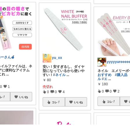
ぺーさん🍎
yu_xx
Yネイルファイルは、ネ
安い！安すぎるし、ダイヤ
アに便利なアイテム
ネイル エメリーボ
型になっているから使いや
これ
...
おすすめ
#購入品
すい！
#ネイル
...
ル
#エ
...
￥
80
￥
180
0
1
売切れ
0
0
2
0
0
4
レ
いいね
コレ
コレ
いいね