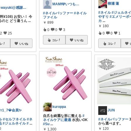
柳瀬 蓮
MAMI🩷いつもありがと😆
Ａwayuki@感謝(*´ω｀人)感謝
#ネイル
#ジェルネ
#ネイルバッファー
#ネイル
送料¥108) お安い！ 今
やすり
#エメリーボ
ファイル
るのと どう違うん
...
カ
...
￥
899
￥
180
0
0
3
2
25
0
0
1
コレ
いいね
レ
いいね
コレ
kuroppa
r1_7💎会員✨️
JUN
自爪を綺麗な形に整える
#
ル
#セルフネイル
#ネ
#ネイルバッファー
ネイルケアに最適
水洗いOK
品
#ジェルネイル
#
...
から選べます。
#Su
...
0
￥
120
￥
1,300