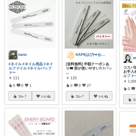
nano
HAPI(はぴ)🪢おすすめ発信中📣
m
#ネイル
#ネイル用品
#ネイ
[送料無料] 半額クーポンあ
コスパ
ルファイル
#ネイルバッフ
り🎟 形が使いやすい‼️
#バッ
お手入
ァー
...
ルファ
￥
111
￥
120
￥
1,00
0
0
1
0
0
27
0
コレ
いいね
コレ
いいね
コ