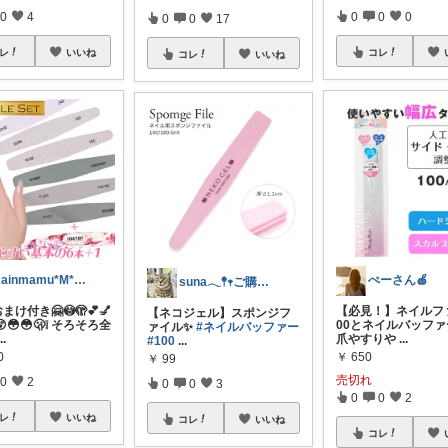
0
4
0
0
0
0
0
17
レ
いいね
コレ
コレ
いいね
mainmamu*M*⁎ˇ◡ˇ⁎
ぺーさん🍎
suna𓂃𖤥𖥧ご購入感謝´`*
まけ付き🤗😳🫣💕💅
【必見！】ネイルフ
【ネコジェル】スポンジフ
😳😳🫢❕ そろそろ全
00とネイルバッフ
ァイル✨
#ネイルバッファー
...
爪やすりや
...
#100
...
0
￥
650
￥
99
売切れ
0
2
0
0
3
0
0
2
レ
いいね
コレ
いいね
コレ