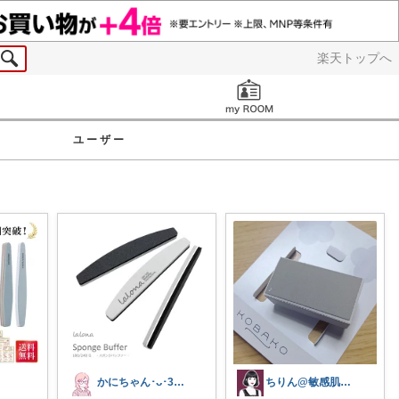
楽天トップへ
お知らせ
ユーザー
かにちゃん･ᴗ･30代ブロガー💎
ちりん@敏感肌のブルベ冬