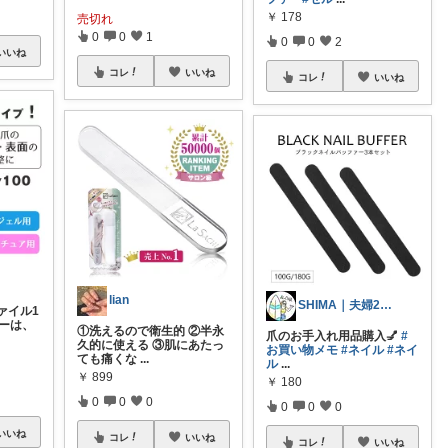
￥
178
売切れ
0
0
1
0
0
2
いいね
コレ
いいね
コレ
いいね
lian
SHIMA｜夫婦2人暮らし○°
ァイル1
ァーは、
①洗えるので衛生的 ②半永
爪のお手入れ用品購入💅
#
久的に使える ③肌にあたっ
お買い物メモ
#ネイル
#ネイ
ても痛くな
...
ル
...
￥
899
￥
180
0
0
0
0
0
0
いいね
コレ
いいね
コレ
いいね