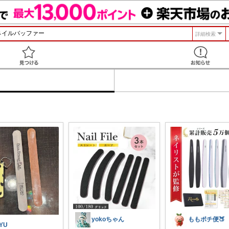
詳細検索
見つける
yokoちゃん
ももポチ便🍑
YU