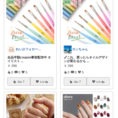
れい@フォロー＆経由購入感謝です♪
ロンちゃん
全品半額coupon事前配布中 ネ
💅これ、買ったらネイルデザイ
イリスト
...
ンが変わるかも
...
￥
398
￥
398
0
0
5
0
0
5
コレ
いいね
コレ
いいね