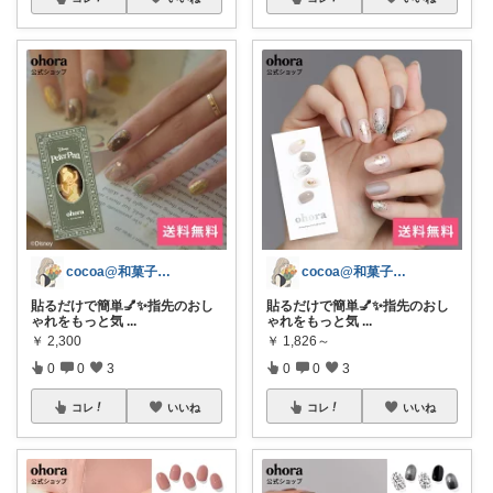
cocoa@和菓子大好き
cocoa@和菓子大好き
貼るだけで簡単💅✨指先のおし
貼るだけで簡単💅✨指先のおし
ゃれをもっと気
...
ゃれをもっと気
...
￥
2,300
￥
1,826～
0
0
3
0
0
3
コレ
いいね
コレ
いいね