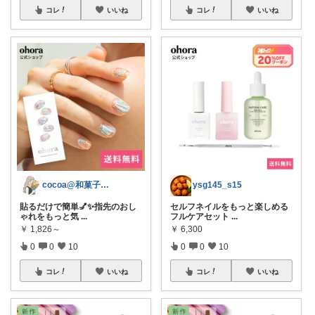
コレ
いいね
コレ
いいね
cocoa@和菓子大好き
ysg145_s15
貼るだけで簡単💅✨指先のおし
セルフネイルをもっと楽しめる
ゃれをもっと気
...
フルケアセット
...
￥
1,826～
￥
6,300
0
0
10
0
0
10
コレ
いいね
コレ
いいね