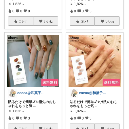
￥
1,826～
￥
1,826～
0
0
9
0
0
3
コレ
いいね
コレ
いいね
cocoa@和菓子大好き
cocoa@和菓子大好き
貼るだけで簡単💅✨指先のおし
貼るだけで簡単💅✨指先のおし
ゃれをもっと気
...
ゃれをもっと気
...
￥
1,826～
￥
1,826～
0
0
3
0
0
3
コレ
いいね
コレ
いいね