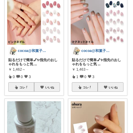
cocoa@和菓子大好き
cocoa@和菓子大好き
貼るだけで簡単💅✨指先のおし
貼るだけで簡単💅✨指先のおし
ゃれをもっと気
...
ゃれをもっと気
...
￥
1,462～
￥
1,463～
0
0
3
1
0
3
コレ
いいね
コレ
いいね