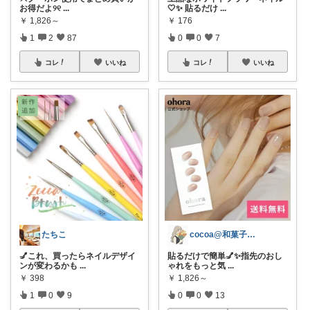
お得だよ୨୧
...
🤍✨ 貼るだけ
...
￥
1,826～
￥
176
1
2
87
0
0
7
コレ
いいね
コレ
いいね
たちこ
cocoa@和菓子大好き
💅これ、買ったらネイルデザイ
貼るだけで簡単💅✨指先のおし
ンが変わるかも
...
ゃれをもっと気
...
￥
398
￥
1,826～
1
0
9
0
0
13