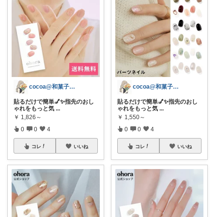
cocoa@和菓子大好き
cocoa@和菓子大好き
貼るだけで簡単💅✨指先のおし
貼るだけで簡単💅✨指先のおし
ゃれをもっと気
...
ゃれをもっと気
...
￥
1,826～
￥
1,550～
0
0
4
0
0
4
コレ
いいね
コレ
いいね