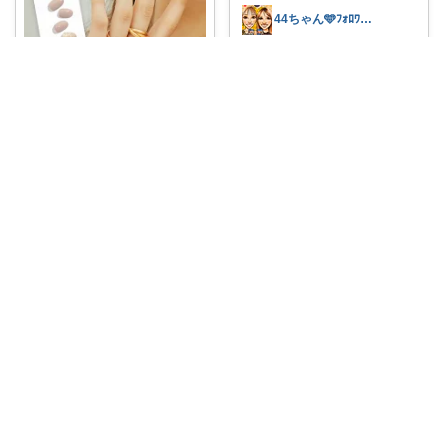
44ちゃん🩵ﾌｫﾛﾜｰ様から購入
#ohora
💅
#公式
#P
#Basi
...
￥
1,463～
0
1
31
cocoa@和菓子大好き
コレ
いいね
貼るだけで簡単💅✨指先のおし
ゃれをもっと気
...
￥
1,463～
0
0
2
コレ
いいね
cocoa@和菓子大好き
貼るだけで簡単💅✨ジェルネイ
ルシールで、足
...
￥
2,300