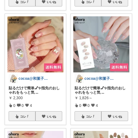
コレ
いいね
コレ
いいね
cocoa@和菓子大好き
cocoa@和菓子大好き
貼るだけで簡単💅✨指先のおし
貼るだけで簡単💅✨指先のおし
ゃれをもっと気
...
ゃれをもっと気
...
￥
2,300
￥
1,826～
0
0
4
0
0
4
コレ
いいね
コレ
いいね