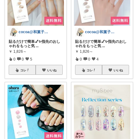
cocoa@和菓子大好き
cocoa@和菓子大好き
貼るだけで簡単💅✨指先のおし
貼るだけで簡単💅✨指先のおし
ゃれをもっと気
...
ゃれをもっと気
...
￥
1,826～
￥
1,826～
0
0
5
0
0
4
コレ
いいね
コレ
いいね