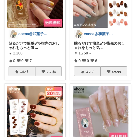
cocoa@和菓子大好き
cocoa@和菓子大好き
貼るだけで簡単💅✨指先のおし
貼るだけで簡単💅✨指先のおし
ゃれをもっと気
...
ゃれをもっと気
...
￥
2,200
￥
1,750～
0
0
7
0
0
6
コレ
いいね
コレ
いいね