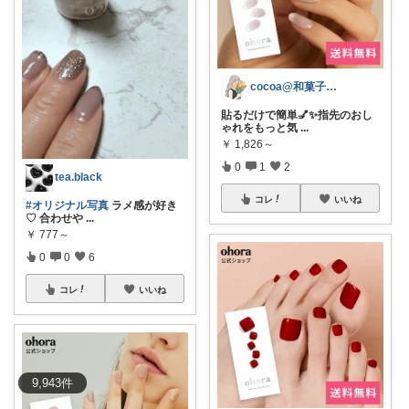
cocoa@和菓子大好き
貼るだけで簡単💅✨指先のおし
ゃれをもっと気
...
￥
1,826～
0
1
2
tea.black
コレ
いいね
#オリジナル写真
ラメ感が好き
♡ 合わせや
...
￥
777～
0
0
6
コレ
いいね
9,943
件