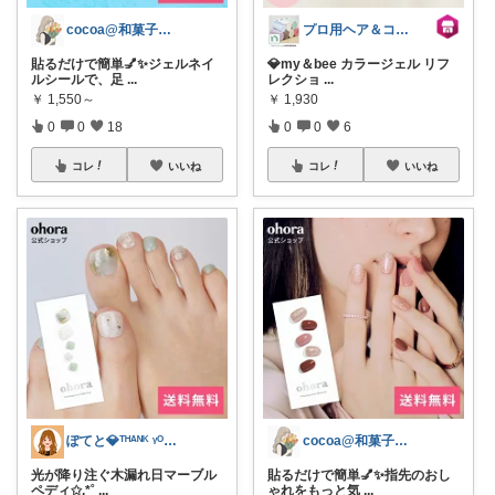
cocoa@和菓子大好き
プロ用ヘア＆コスメShopネッツビー
貼るだけで簡単💅✨ジェルネイ
💎my＆bee カラージェル リフ
ルシールで、足
...
レクショ
...
￥
1,550～
￥
1,930
0
0
18
0
0
6
コレ
いいね
コレ
いいね
ぽてと💎ᵀᴴᴬᴺᴷ ᵞᴼᵁ ◡̈
cocoa@和菓子大好き
光が降り注ぐ木漏れ日マーブル
貼るだけで簡単💅✨指先のおし
ペディ✩.*˚
...
ゃれをもっと気
...