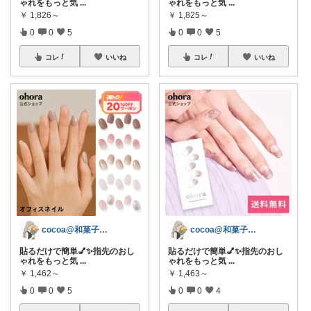
ゃれをもっと気
...
ゃれをもっと気
...
￥
1,826～
￥
1,825～
0
0
5
0
0
5
コレ
いいね
コレ
いいね
cocoa@和菓子大好き
cocoa@和菓子大好き
貼るだけで簡単💅✨指先のおし
貼るだけで簡単💅✨指先のおし
ゃれをもっと気
...
ゃれをもっと気
...
￥
1,462～
￥
1,463～
0
0
5
0
0
4