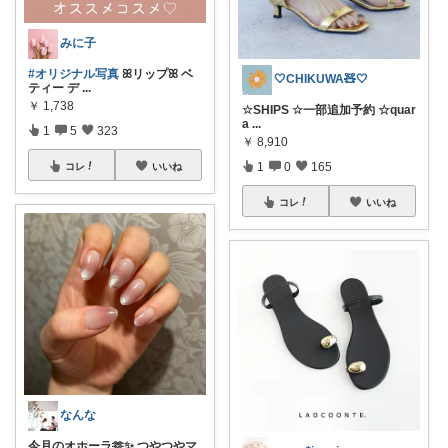
みに子
#オリジナル写真
ꕤリップꕤ ベ
🤍CHIKUWA🧸🤍
ティー デ
...
￥
1,738
☆SHIPS ☆一部追加予約 ☆quar
a
...
1
5
323
￥
8,910
1
0
165
コレ
いいね
コレ
いいね
なんな
今月のオホーラ🫶✨ つやつやマ