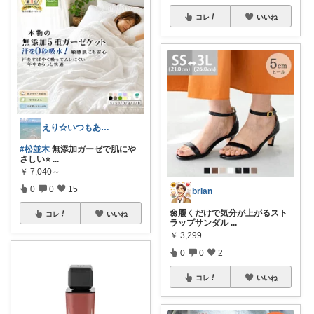
コレ
いいね
えり☆いつもありがとうございます
#松並木
無添加ガーゼで肌にや
さしい⭐️
...
￥
7,040～
0
0
15
brian
🌼履くだけで気分が上がるスト
コレ
いいね
ラップサンダル
...
￥
3,299
0
0
2
コレ
いいね