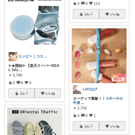
0
0
113
コレ
いいね
ユッピー｜コスメと子育てROOM
✨🔥開始✨ 【楽天スーパーDEA
L SAL
...
￥
5,790
0
6
6
나비なび
コレ
いいね
ヌーディで素敵！！
#ポーチの
中身
...
￥
2,750
0
0
1
コレ
いいね