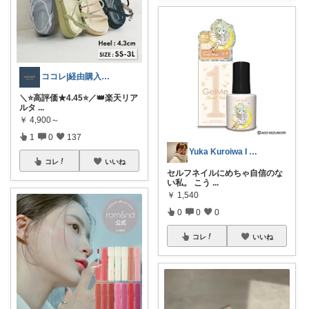
ココレ|経由購入ありがとうございます🌷
＼⭐️高評価★4.45⭐️／👑楽天リア
ルタ
...
￥
4,900～
1
0
137
Yuka Kuroiwa I 黑岩由香
コレ
いいね
セルフネイルにめちゃ自信のな
い私。 こう
...
￥
1,540
0
0
0
コレ
いいね