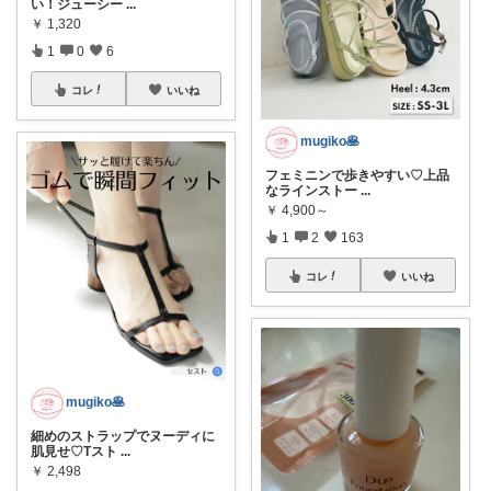
い！ジューシー
...
￥
1,320
1
0
6
コレ
いいね
mugiko🥞
フェミニンで歩きやすい♡上品
なラインストー
...
￥
4,900～
1
2
163
コレ
いいね
mugiko🥞
細めのストラップでヌーディに
肌見せ♡Tスト
...
￥
2,498