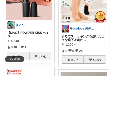
きょん
💎jamlove 身体に優しく
【MAC】POWDER KISS ヘイ
ジー
...
まるでストッキングを履いたよ
うな靴下🧦蒸れ
...
￥
4,840
￥
1,100～
0
0
1
0
0
26
コレ
いいね
3,770
件
コレ
いいね