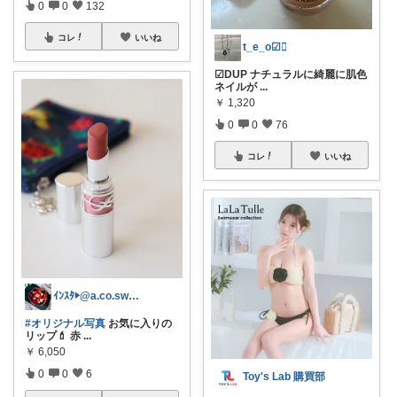
0
0
132
コレ
いいね
t_e_o☑︎
☑︎DUP ナチュラルに綺麗に肌色
ネイルが
...
￥
1,320
0
0
76
コレ
いいね
ｲﾝｽﾀ▶︎@a.co.sweets
#オリジナル写真
お気に入りの
リップ💄 赤
...
￥
6,050
0
0
6
Toy's Lab 購買部