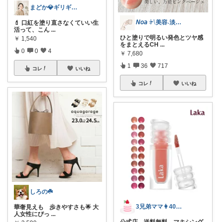
まどか💎ギリギリアラサーOL
𝘕𝘰𝘢 𓍯美容˖淡色˖グレージュ
💄 口紅を塗り直さなくていい生
活って、こん
...
ひと塗りで明るい発色とツヤ感
￥
1,540
をまとえるCH
...
0
0
4
￥
7,680
1
36
717
コレ
いいね
コレ
いいね
しろの☘️
3兄弟ママ👩40代⭐︎購入感謝です⭐︎
華奢見えも 歩きやすさも🌟 大
人女性にぴっ
...
公式店 送料無料 マキシング