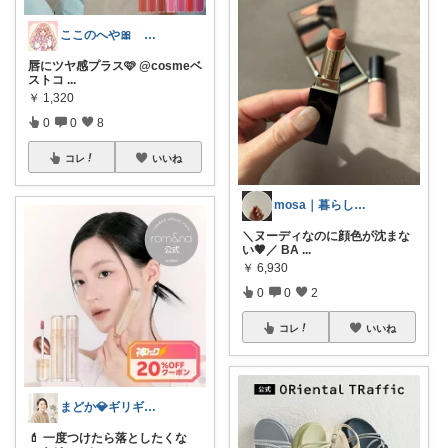
ここのへや🎀 ”新参者です🙂‍↕️
唇にツヤ感プラス🩷 @cosmeベ
ストコ
...
￥
1,320
0
0
8
コレ
いいね
mosa｜暮らしの中で自分を整える
＼ヌーディなのに顔色が沈まな
い🤎／ BA
...
￥
6,930
0
0
2
コレ
いいね
まどか💎ギリギリアラサーOL
💄 一度つけたら落としたくな