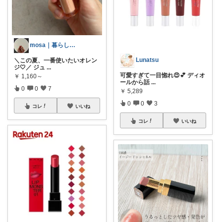
mosa｜暮らしの中で自分を整える
Lunatsu
＼この夏、一番使いたいオレン
ジ🤍／ ジュ
...
可愛すぎて一目惚れ😍💕 ディオ
￥
1,160～
ールから話
...
0
0
7
￥
5,289
0
0
3
コレ
いいね
コレ
いいね