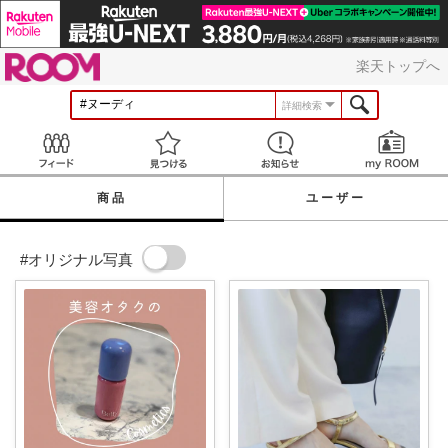
ROOM
楽天トップへ
詳細検索
Feed
見つける
お知らせ
商品
ユーザー
#オリジナル写真