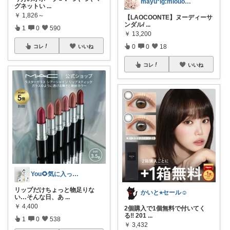
mayu*ig:miouor_home
グネットい
...
￥
1,826～
【LAOCOONTE】ヌーディーサ
ンダル/
...
1
0
590
￥
13,200
0
0
18
コレ
いいね
コレ
いいね
You🌻気に入ったもの正直レビュー
リップだけちょっと物足りな
かいと⭐︎セール☺️
い…そんな日、あ
...
￥
4,400
2個購入で1個無料で付いてく
る‼️ 201
...
1
0
538
￥
3,432