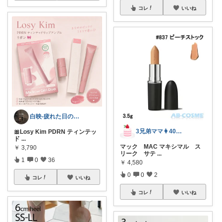
コレ
いいね
白映-疲れた日のROOM
3兄弟ママ👩40代⭐︎購入感謝です⭐︎
🎀Losy Kim PDRN ティンテッ
ド
...
マック MAC マキシマル ス
￥
3,790
リーク サテ
...
1
0
36
￥
4,580
0
0
2
コレ
いいね
コレ
いいね