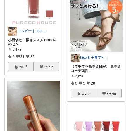
ユッピー｜コスメと子育てROOM
小田切ヒロ様オススメ❣️ HERA
のセン
...
￥
3,179
0
31
32
hisa🍼子育て×大人可愛いお気に入り
【プチプラ高見え日記】 高見え
コレ
いいね
コーデ 3話
...
￥
3,690
0
5
28
コレ
いいね