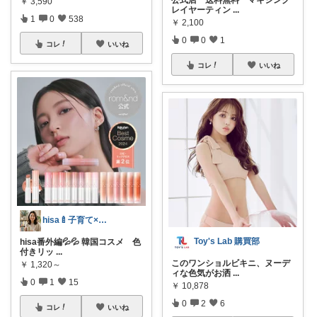
￥
3,590
レイヤーティン
...
1
0
538
￥
2,100
0
0
1
コレ
いいね
コレ
いいね
hisa🍼子育て×大人可愛いお気に入り
Toy's Lab 購買部
hisa番外編💦💦 韓国コスメ 色
付きリッ
...
このワンショルビキニ、ヌーデ
￥
1,320～
ィな色気がお洒
...
0
1
15
￥
10,878
0
2
6
コレ
いいね