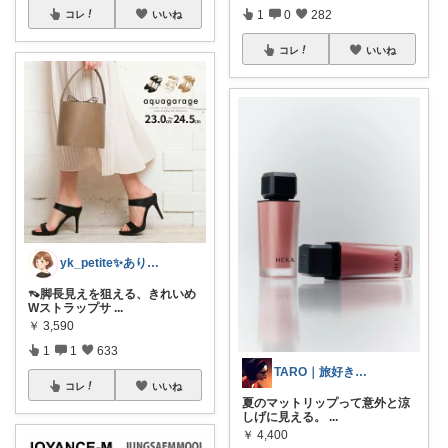
1
0
282
コレ
いいね
コレ
いいね
yk_petite✨ありがとう😭
👡脚長見えを狙える、きれいめ
Wストラップサ
...
￥
3,590
1
1
633
TARO｜旅好きのスキンケア
コレ
いいね
夏のマットリップって意外と涼
しげに見える。
...
￥
4,400