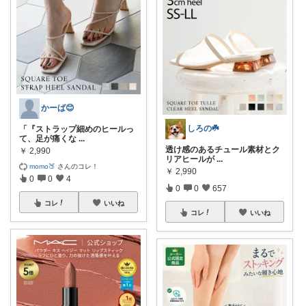
かーば😊
しろの☘️
「『ストラップ細めのヒールっ
て、足が痛くな
...
透け感のあるチュール素材とク
￥
2,990
リアヒールが
...
momo🍑
さんのコレ！
￥
2,990
0
0
4
0
0
657
コレ
いいね
コレ
いいね