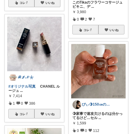
このTikaのフラワーコサージュ
コレ
いいね
ビキニ、デ
...
￥
3,980
0
2
7
コレ
いいね
ℛ ℐ 𝒩 𓇼
#オリジナル写真
CHANEL ル
ージュ
...
￥
7,414
1
0
386
ぴぃ🍋150㎝の心地いい暮らし🧺ˊ˗
🍋家事で速攻欠けるのは分かっ
コレ
いいね
てるけど…セル
...
￥
1,599
0
0
112