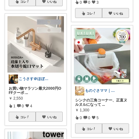
コレ
いいね
0
0
3
コレ
いいね
こうさす＠ほぼ毎日更新
お買い物マラソン最大2000円O
ものぐさママ｜家事ラク神アイテム
FFクーポ
...
￥
2,550
シンクの三角コーナー、正直ヌ
ルヌルになって
...
1
0
4
￥
1,300
コレ
いいね
0
0
5
コレ
いいね