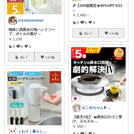
🎉【300枚限定★40%OFF 8/11
...
￥
2,480～
@youyuantaye
0
0
9
地味に洗面台の泡ハンドソー
プ、ボトルの底が
...
コレ
いいね
￥
1,100
0
0
0
コレ
いいね
おこめちゃん❥ 酒飲み女の食と暮らし🍷
【楽天1位】 🧽排水口のゴミ受
け、ヌルヌル
...
￥
550～
ふわり｜暮らしの負担をかるくする日用品
0
0
5