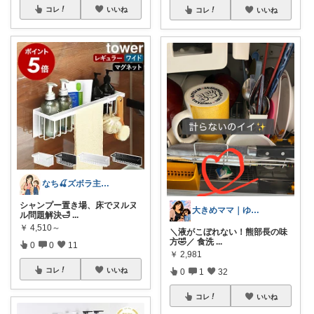
コレ
いいね
コレ
いいね
なち🍒ズボラ主婦の日用品メモ
シャンプー置き場、床でヌルヌ
大きめママ｜ゆる育児と暮らしアイテム
ル問題解決🛁
...
￥
4,510～
＼液がこぼれない！熊部長の味
方🤣／ 食洗
...
0
0
11
￥
2,981
コレ
いいね
0
1
32
コレ
いいね