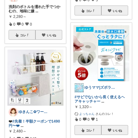
洗剤のボトルを濡れた手でつか
むの、地味に嫌
...
コレ
いいね
￥
2,280～
0
0
0
コレ
いいね
ゆうママ|ズボラ主婦|☺️
#サビでないから長く使えるヘ
アキャッチャー
...
￥
1,320～
ゆきんこ✿ワーママ時短アイテム✿
よっちゃん
さんのコレ！
0
0
1
❤️
#先着！半額クーポンで1490
円〜❤️
...
コレ
いいね
￥
2,480～