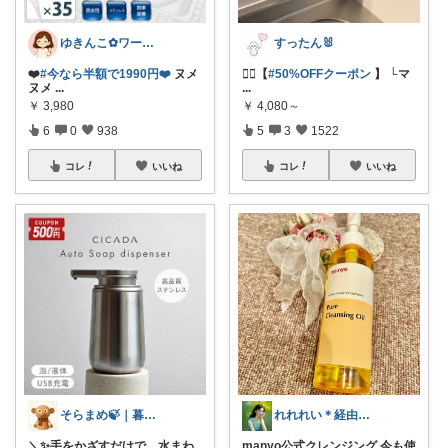
ゆきんこ✿ワーママ時短アイテム✿
すったん🐰
❤️
#今なら半額で1990円❤️
ヌメ
🏃‍♀️【
#50%OFFクーポン
】 └マ
ヌメ
...
...
￥
3,980
￥
4,080～
6
0
938
5
3
1522
コレ
いいね
コレ
いいね
そらまめ🍃｜暮らしの便利グッズ
れれれい＊経由購入ありがとうございます
＼✨手をかざすだけで、水まわ
manyo公式クレンジング 今も使