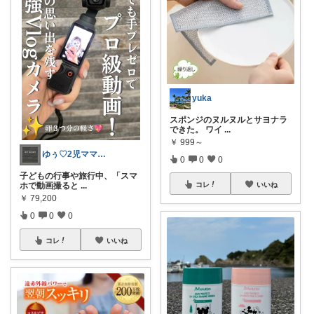
yuka
スポンジのヌルヌルとサヨナラ
できた。 ワイ
...
￥
999～
ゆぅ♡2児ママの愛用品
0
0
0
子どもの行事や旅行中、「スマ
ホで動画撮ると
...
コレ
いいね
￥
79,200
0
0
0
コレ
いいね