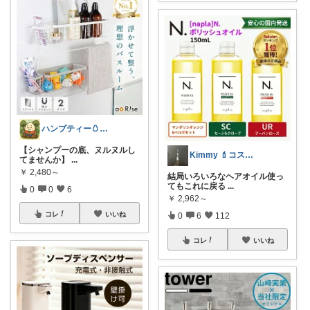
ハンプティー🥚｜タイパ便利グッズ
【シャンプーの底、ヌルヌルし
Kimmy 💄コスメ✈️旅🌏海外
てませんか】
...
￥
2,480～
結局いろいろなヘアオイル使っ
てもこれに戻る
...
0
0
6
￥
2,962～
コレ
いいね
0
6
112
コレ
いいね