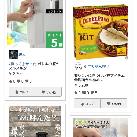
遊人
#買ってよかった
ボトルの底の
ゆーちゃん@フォロワーさまから購入💕
ヌルヌルが
...
￥
2,200
🛀✨ついに見つけた神アイテム
🥺洗面台のぬめ
...
0
0
0
￥
5,980
コレ
いいね
0
0
5
コレ
いいね