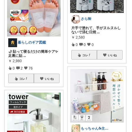
さら🌺
片手で塗れて、手がヌルヌルし
ないで済む日焼
...
￥
2,580
暮らしのギア図鑑
0
0
0
🌙 貼って寝るだけの簡単ケア✨
足裏に貼
...
コレ
いいね
￥
2,980
0
2
76
コレ
いいね
もっちゃん☕主婦の癒しとご褒美ROOM