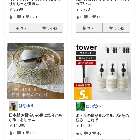
りがもっと快適
...
ってい
...
￥
5,990
￥
3,780
2
0
873
0
1
606
コレ
いいね
コレ
いいね
はなゆり
だいだい
日本製 お皿洗いの度に気分があ
ボトルの底がヌルヌル…💦 その
がる、おしゃ
...
悩み、これで
...
￥
14,300
￥
1,650～
0
0
85
0
0
46