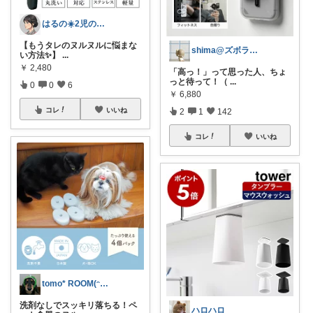
はるの☀️2児のママ𓂃◌𓈒𓐍
【もうタレのヌルヌルに悩まな
shima@ズボラでも可愛くしたい
い方法✨】
...
￥
2,480
「高っ！」って思った人、ちょ
っと待って！（
...
0
0
6
￥
6,880
コレ
いいね
2
1
142
コレ
いいね
tomo* ROOM(ᵔᴥᵔ)♪
洗剤なしでスッキリ落ちる！ペ
ハロハロ