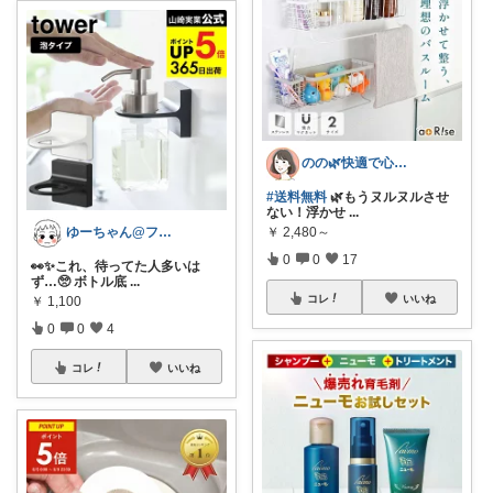
のの🌿快適で心地よい暮らし♡
#送料無料
🌿もうヌルヌルさせ
ない！浮かせ
...
ゆーちゃん@フォロワーさまから購入💕
￥
2,480～
0
0
17
👀✨これ、待ってた人多いは
ず…🥺 ボトル底
...
コレ
いいね
￥
1,100
0
0
4
コレ
いいね