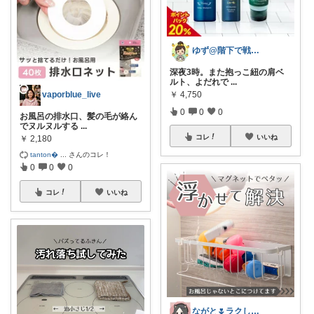
ゆず@階下で戦う主婦
深夜3時。また抱っこ紐の肩ベ
ルト、よだれで
...
vaporblue_live
￥
4,750
0
0
0
お風呂の排水口、髪の毛が絡ん
でヌルヌルする
...
コレ
いいね
￥
2,180
tanton
...
さんのコレ！
0
0
0
コレ
いいね
ながと🌷ラクしてときめく暮らし