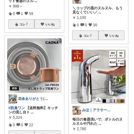
ット食器のヌル
...
￥
998～
＼コップの底のヌルヌル、もう
見なくていい／
...
0
1
59
￥
1,100
コレ
いいね
0
0
30
コレ
いいね
花🌼ありがとう(*･ω･)*_ _)ﾍ
#防臭ワン
【送料無料】キッチ
みほ｜アラサー主婦｜共働き｜2児育児中
ンの流し台ト
...
￥
5,324
毎日の食器洗いで、ボトルのヌ
ルヌルや汚れた
...
0
0
22
￥
2,780