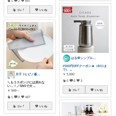
1
2
847
コレ
いいね
はる🌸シンプル＆便利な暮らし
#500円OFFクーポン🔥（8/11ま
で）
...
月子☽ヒビノ暮らしレシピ
￥
5,990
0
0
3
＼もうスポンジには戻れな
い…！／SNSで大
...
コレ
いいね
￥
999～
1
0
487
コレ
いいね