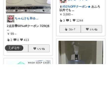
🌷
#51%OFFクーポン🔥
おふろ
以外でも
...
￥
3,680～
ちゃんけも🐰ゆる暮らし🛒×2続
3
1
1244
2点目🉐50%offクーポン 7/29(水
...
コレ
いいね
￥
99～
2
0
413
7,451
件
コレ
いいね
MAI
ハンプティー🥚｜タイパ便利グッズ