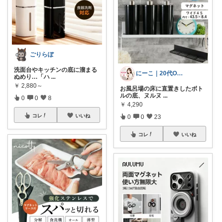
ごりらぼ
​洗面台やキッチンの底に溜まる
にーこ｜20代OLの買ってよかった部屋
ぬめり…「ハ
...
￥
2,880～
お風呂場の床に直置きしたボト
ルの底、ヌルヌ
...
0
0
8
￥
4,290
コレ
いいね
0
0
23
コレ
いいね