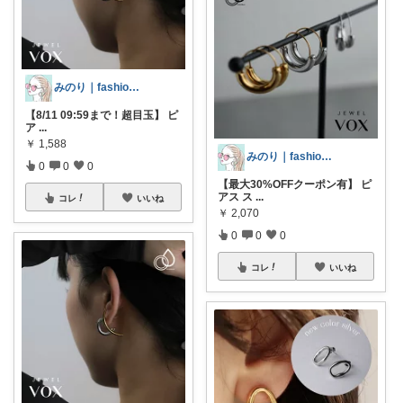
みのり｜fashion暮らしꕤ︎︎·͜·
【8/11 09:59まで！超目玉】 ピ
ア
...
￥
1,588
みのり｜fashion暮らしꕤ︎︎·͜·
0
0
0
【最大30%OFFクーポン有】 ピ
アス ス
...
コレ
いいね
￥
2,070
0
0
0
コレ
いいね