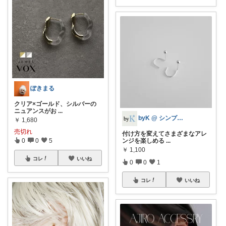
ぽきまる
クリア×ゴールド、シルバーの
ニュアンスがお
...
byK @ シンプル好き
￥
1,680
売切れ
付け方を変えてさまざまなアレ
0
0
5
ンジを楽しめる
...
￥
1,100
コレ
いいね
0
0
1
コレ
いいね