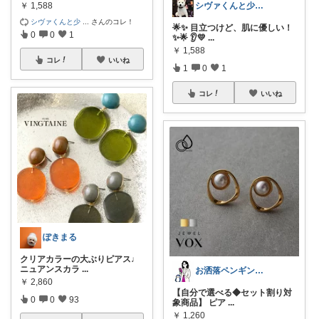
￥
1,588
シヴァくんと少佐のROOM
シヴァくんと少
...
さんのコレ！
🌟✨ 目立つけど、肌に優しい！
0
0
1
✨🌟 👂💛
...
￥
1,588
コレ
いいね
1
0
1
コレ
いいね
ぽきまる
クリアカラーの大ぶりピアス♩
ニュアンスカラ
...
お洒落ペンギン🐧暮らし×ときめき
￥
2,860
【自分で選べる◆セット割り対
0
0
93
象商品】 ピア
...
￥
1,260