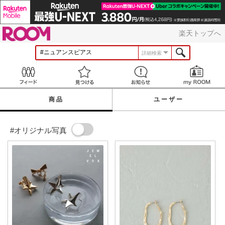
ROOM
楽天トップへ
詳細検索
Feed
見つける
お知らせ
商品
ユーザー
#オリジナル写真