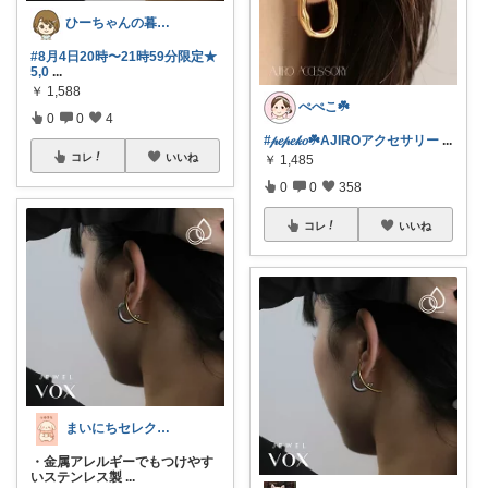
ひーちゃんの暮らしと服ROOM🌷
#8月4日20時〜21時59分限定★
5,0
...
￥
1,588
ぺぺこ☘️
0
0
4
#𝓅𝑒𝓅𝑒𝓀𝑜☘️AJIROアクセサリー
...
コレ
いいね
￥
1,485
0
0
358
コレ
いいね
まいにちセレクトdays
・金属アレルギーでもつけやす
いステンレス製
...