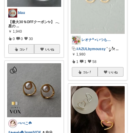
blau
【最大30％OFFクーポン✨】 𓂃
星の
...
￥
1,940
0
0
30
レオナ꙳⋆いつもありがとうございます🌼
⿻
#AZULbymoussy
˚ ༘ ೀ
...
コレ
いいね
￥
1,980
1
1
58
コレ
いいね
ぺぺこ☘️
#𝓅𝑒𝓅𝑒𝓀𝑜☘️JewelVOX
🌷自分
...