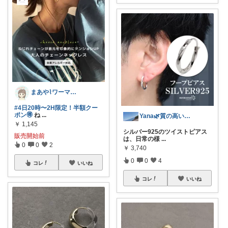
まあや⌇ワーママの暮らしとインテリア𓍯
#4日20時〜2H限定！半額クー
ポン🉐
ね
...
Yana🌿質の高い暮らしのROOM
￥
1,145
シルバー925のツイストピアス
販売開始前
は、日常の様
...
0
0
2
￥
3,740
0
0
4
コレ
いいね
コレ
いいね