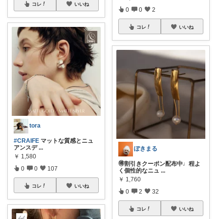
コレ
いいね
0
0
2
コレ
いいね
tora
#CRAIFE
マットな質感とニュ
アンスデ
...
ぽきまる
￥
1,580
🉐割引きクーポン配布中♩程よ
0
0
107
く個性的なニュ
...
￥
1,760
コレ
いいね
0
2
32
コレ
いいね