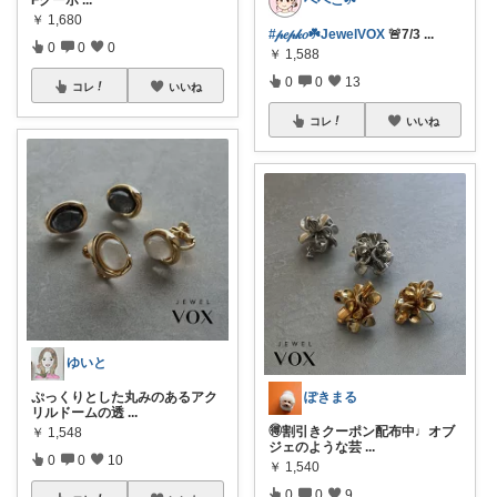
ぺぺこ☘️
￥
1,680
#𝓅𝑒𝓅𝓀𝑜☘️JewelVOX
🚨7/3
...
0
0
0
￥
1,588
0
0
13
コレ
いいね
コレ
いいね
ゆいと
ぷっくりとした丸みのあるアク
ぽきまる
リルドームの透
...
🉐割引きクーポン配布中♩オブ
￥
1,548
ジェのような芸
...
0
0
10
￥
1,540
0
0
9