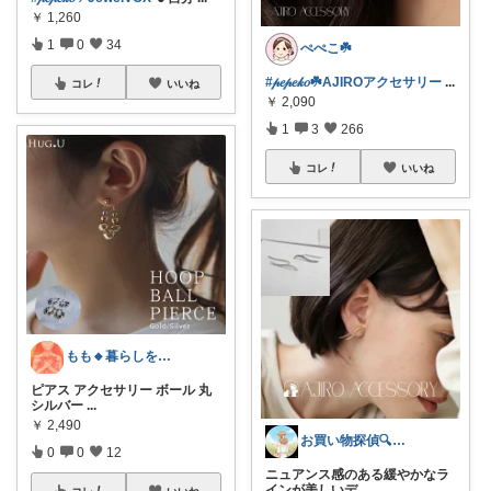
￥
1,260
1
0
34
ぺぺこ☘️
#𝓅𝑒𝓅𝑒𝓀𝑜☘️AJIROアクセサリー
...
コレ
いいね
￥
2,090
1
3
266
コレ
いいね
もも🔸暮らしを充実させるものたち🔸
ピアス アクセサリー ボール 丸
シルバー
...
￥
2,490
お買い物探偵🔍とんとん
0
0
12
ニュアンス感のある緩やかなラ
インが美しいデ
...
コレ
いいね