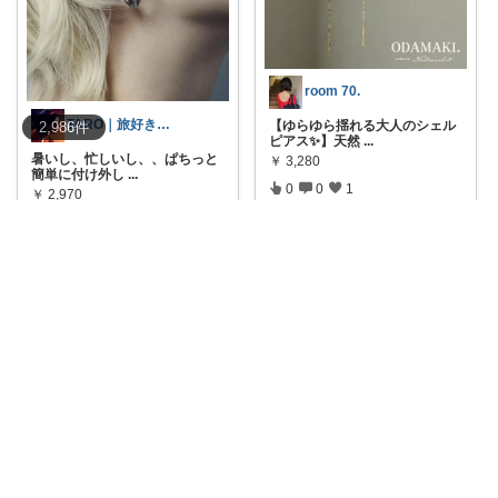
room 70.
TARO｜旅好きのスキンケア
【ゆらゆら揺れる大人のシェル
2,986
件
ピアス✨】天然
...
暑いし、忙しいし、、ぱちっと
￥
3,280
簡単に付け外し
...
0
0
1
￥
2,970
0
0
42
コレ
いいね
コレ
いいね