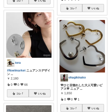
コレ
いいね
コレ
いいね
tora
#Noelmarket
ニュアンスデザイ
ン
...
ohagikinako
￥
2,180
0
0
66
💛ひと目惚れした大人可愛いピ
アス💛 ニュア
...
￥
1,650
コレ
いいね
0
0
1
コレ
いいね