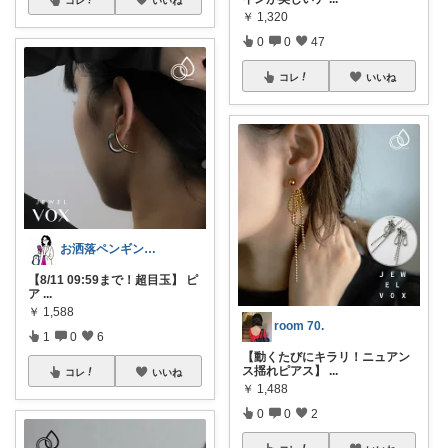
￥
1,320
0
0
47
コレ
いいね
お洒落ペンギン🐧暮らし×ときめき
【8/11 09:59まで！超目玉】 ピ
ア
...
￥
1,588
room 70.
1
0
6
【動くたびにキラリ！ニュアン
ス揺れピアス】
...
コレ
いいね
￥
1,488
0
0
2