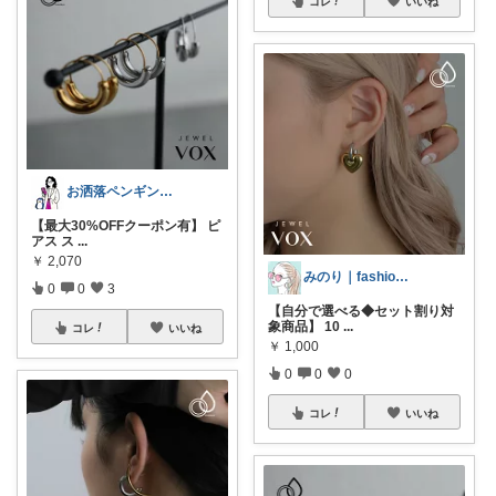
コレ
いいね
お洒落ペンギン🐧暮らし×ときめき
【最大30%OFFクーポン有】 ピ
アス ス
...
￥
2,070
みのり｜fashion暮らしꕤ︎︎·͜·
0
0
3
【自分で選べる◆セット割り対
象商品】 10
...
コレ
いいね
￥
1,000
0
0
0
コレ
いいね