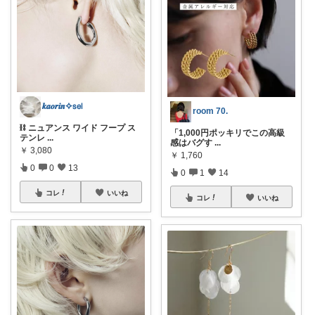
𝒌𝒂𝒐𝒓𝒊𝒏✧𝗌𝖾𝗅
room 70.
⛓️ ニュアンス ワイド フープ ス
「1,000円ポッキリでこの高級
テンレ
...
感はバグす
...
￥
3,080
￥
1,760
0
0
13
0
1
14
コレ
いいね
コレ
いいね