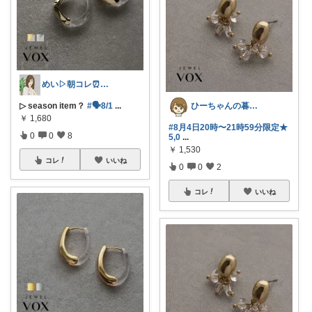
めい▷朝コレ⏰コメ挨拶不要🌿
▷ season item？
#🗣️8/1
...
ひーちゃんの暮らしと服ROOM🌷
￥
1,680
#8月4日20時〜21時59分限定★
0
0
8
5,0
...
￥
1,530
コレ
いいね
0
0
2
コレ
いいね