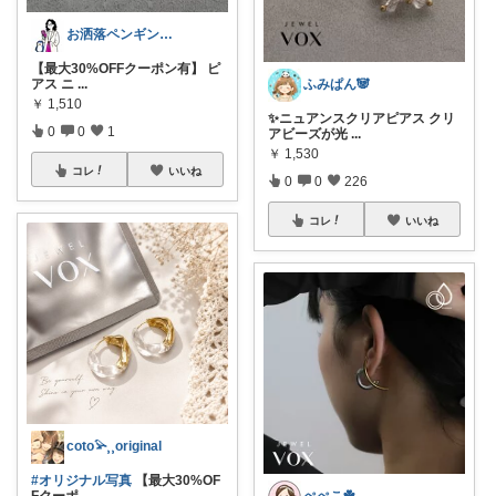
お洒落ペンギン🐧暮らし×ときめき
【最大30%OFFクーポン有】 ピ
アス ニ
...
ふみぱん🐼
￥
1,510
✨ニュアンスクリアピアス クリ
0
0
1
アビーズが光
...
￥
1,530
コレ
いいね
0
0
226
コレ
いいね
coto𓅫⸒⸒original
#オリジナル写真
【最大30%OF
Fクーポ
...