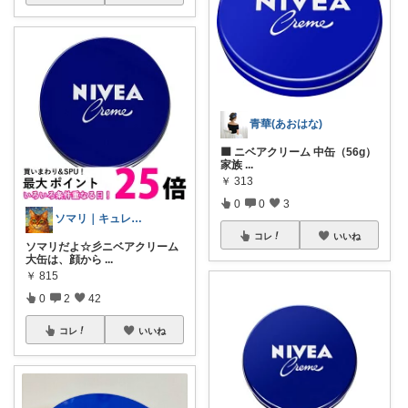
青華(あおはな)
🟦 ニベアクリーム 中缶（56g）
家族
...
￥
313
0
0
3
ソマリ｜キュレルを全部揃えたよ✨見てね！
コレ
いいね
ソマリだよ☆彡ニベアクリーム
大缶は、顔から
...
￥
815
0
2
42
コレ
いいね