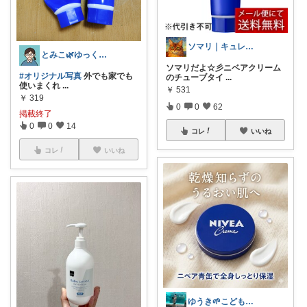
ソマリ｜キュレルを全部揃えたよ✨見てね！
とみこ🌿ゆっくりペース
ソマリだよ☆彡ニベアクリーム
#オリジナル写真
外でも家でも
のチューブタイ
...
使いまくれ
...
￥
531
￥
319
0
0
62
掲載終了
0
0
14
コレ
いいね
コレ
いいね
ゆうき🌱こども服ベビー