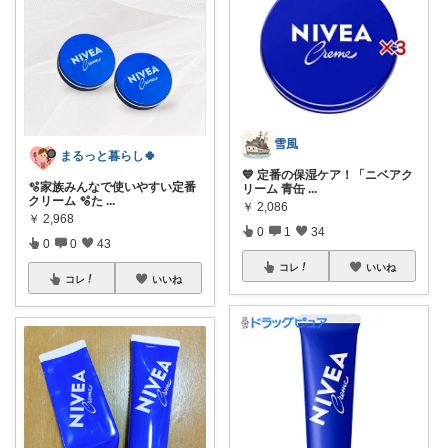
雪風
まるっと暮らし🍀
💙 定番の保湿ケア！「ニベアク
🫧家族みんなで使いやすい定番
リーム 青缶
...
クリーム 🫧た
...
￥
2,086
￥
2,968
0
1
34
0
0
43
コレ
いいね
コレ
いいね