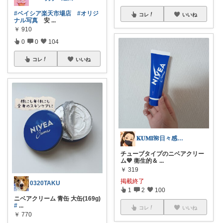
#ベイシア楽天市場店
#オリジ
コレ
いいね
ナル写真
安
...
￥
910
0
0
104
コレ
いいね
𝐊𝐔𝐌𝐈🌺日々感謝💕
チューブタイプのニベアクリー
ム💙 衛生的＆
...
￥
319
掲載終了
0320TAKU
1
2
100
ニベアクリーム 青缶 大缶(169g)
#
...
コレ
いいね
￥
770