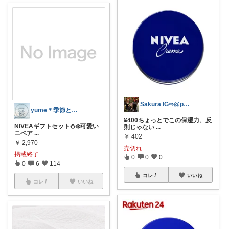
Sakura IG⇨@proly_s__
yume＊季節と暮らしを愉しむ
¥400ちょっとでこの保湿力、反
NIVEAギフトセット⛄️❄️可愛い
則じゃない
...
ニベア
...
￥
402
￥
2,970
売切れ
掲載終了
0
0
0
0
6
114
コレ
いいね
コレ
いいね