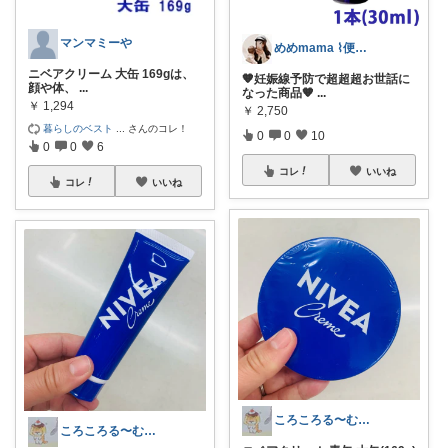
マンマミーや
めめmama ⌇便利item
ニベアクリーム 大缶 169gは、
🧡妊娠線予防で超超超お世話に
顔や体、
...
なった商品🧡‬
...
￥
1,294
￥
2,750
暮らしのベスト
...
さんのコレ！
0
0
10
0
0
6
コレ
いいね
コレ
いいね
ころころる〜む✨経由購入感謝です✨
ころころる〜む✨経由購入感謝です✨