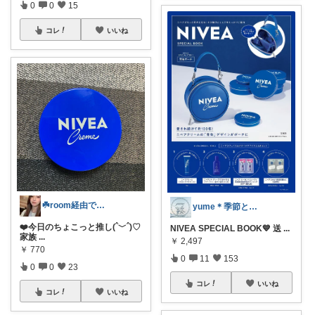
0
0
15
コレ
いいね
☘️room経由で散財してます♪
yume＊季節と暮らしを愉しむ
❤️今日のちょこっと推し(ˆ﹀ˆ)♡
NIVEA SPECIAL BOOK💙 送
...
家族
...
￥
2,497
￥
770
0
11
153
0
0
23
コレ
いいね
コレ
いいね