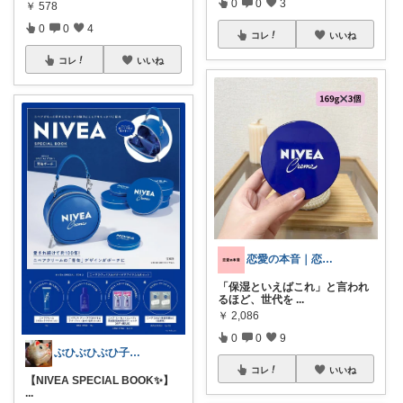
0
0
3
￥
578
0
0
4
コレ
いいね
コレ
いいね
恋愛の本音｜恋愛アドバイザー
「保湿といえばこれ」と言われ
るほど、世代を
...
￥
2,086
0
0
9
ぶひぶひぶひ子・暑いの苦手・・・辛い
コレ
いいね
【NIVEA SPECIAL BOOK✨】
...