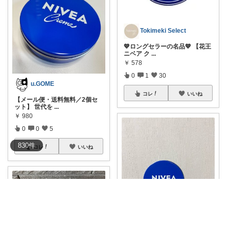
Tokimeki Select
💙ロングセラーの名品💙 【花王
ニベア ク
...
￥
578
0
1
30
u.GOME
コレ
いいね
【メール便・送料無料／2個セ
ット】 世代を
...
￥
980
0
0
5
830
件
コレ
いいね
023.fuu