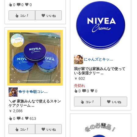
0
0
0
コレ
いいね
にゃんズとキッズの毎日
我が家では家族みんなで使って
いる保湿クリー
...
￥
602
売切れ
0
0
0
🍻サキ🍻朝コレ☀️9日お休み💤
＼🌿 家族みんなで使えるスキン
コレ
いいね
ケアクリーム
...
￥
2,086
0
4
613
コレ
いいね