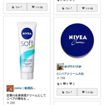
コレ
いいね
コレ
いいね
🧩3PEA©️E🧩
#ニベアクリーム大缶
￥
798
0
0
2
yama｜敏感肌を救うスキンケアオタク
コレ
いいね
定番の全身保湿クリームとして
ニベアの青缶を
...
￥
290