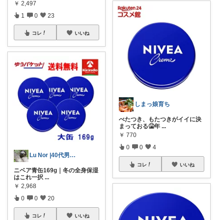
￥
2,497
1
0
23
コレ
いいね
しまっ娘育ち
べたつき、もたつきがイイに決
まっておる🤮年
...
￥
770
0
0
4
Lu Nor |40代男性目線の美容🌿
コレ
いいね
ニベア青缶169g｜冬の全身保湿
はこれ一択
...
￥
2,968
0
0
20
コレ
いいね