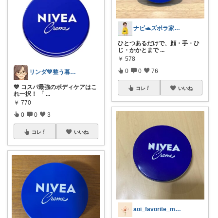
ナビ🐢ズボラ家事男子
ひとつあるだけで、顔・手・ひ
じ・かかとまで
...
￥
578
0
0
76
リンダ💚整う暮らし研究室
💙 コスパ最強のボディケアはこ
コレ
いいね
れ一択！ 「
...
￥
770
0
0
3
コレ
いいね
aoi_favorite_memo