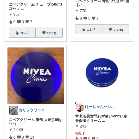
ニベアクリーム 青缶 大缶(169g)
ニベアクリーム チューブ(50g*3
【イ
...
コセッ
...
￥
770
￥
957
0
1
7
0
0
7
コレ
いいね
コレ
いいね
けーちゃんセレクト
カリフラワー☺︎
💙老若男女問わず使いやすい定
ニベアクリーム 青缶 大缶(169g
番保湿クリーム
...
*3コ
...
￥
243
￥
2,086
売切れ
0
0
14
0
0
9