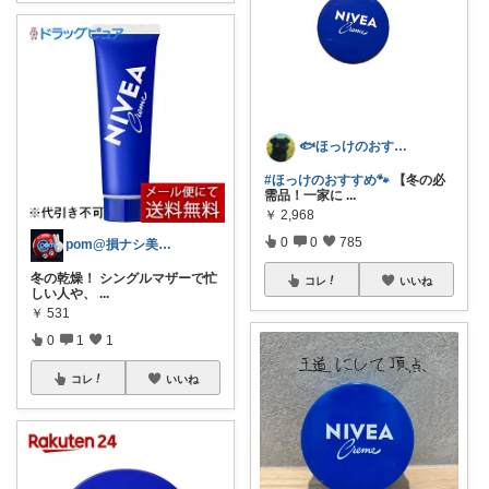
🐟ほっけのおすすめ＠朝コレ派🐾
#ほっけのおすすめ🐾
【冬の必
需品！一家に
...
￥
2,968
0
0
785
pom@損ナシ美容でQOLを上げるママ
冬の乾燥！ シングルマザーで忙
コレ
いいね
しい人や、
...
￥
531
0
1
1
コレ
いいね