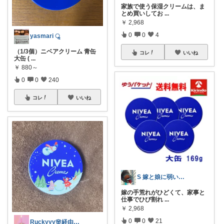
家族で使う保湿クリームは、ま
とめ買いしてお
...
￥
2,968
0
0
4
yasmari ॢ
（1/3個）ニベアクリーム 青缶
コレ
いいね
大缶 (
...
￥
880～
0
0
240
コレ
いいね
S 嫁と娘に弱い旦那
嫁の手荒れがひどくて、家事と
仕事でひび割れ
...
￥
2,968
0
0
21
Ruckyyy🌸経由感謝🙇‍♀️✨