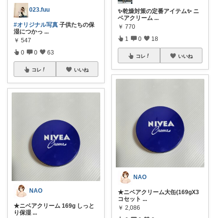
023.fuu
✨乾燥対策の定番アイテム✨ ニ
ベアクリーム
...
#オリジナル写真
子供たちの保
￥
770
湿につかっ
...
1
0
18
￥
547
0
0
63
コレ
いいね
コレ
いいね
NAO
NAO
★ニベアクリーム大缶(169gX3
コセット
...
★ニベアクリーム 169g しっと
￥
2,086
り保湿
...