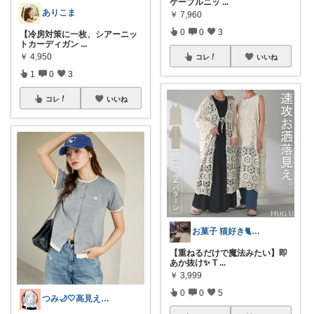
ケーブルニッ
...
ありこま
￥
7,960
0
0
3
【冷房対策に一枚、シアーニッ
トカーディガン
...
￥
4,950
コレ
いいね
1
0
3
コレ
いいね
お菓子 猫好き🐈 ポラピスroom
【重ねるだけで魔法みたい】即
あか抜け✨ T
...
￥
3,999
0
0
5
つみ🌙🤍高見えアクセ&ファッション