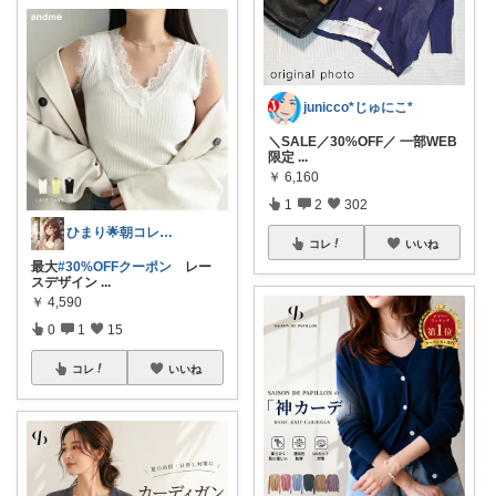
junicco*じゅにこ*
＼SALE／30%OFF／ 一部WEB
限定
...
￥
6,160
1
2
302
ひまり🌟朝コレ💡いつも感謝💓
コレ
いいね
最大
#30%OFFクーポン
レー
スデザイン
...
￥
4,590
0
1
15
コレ
いいね