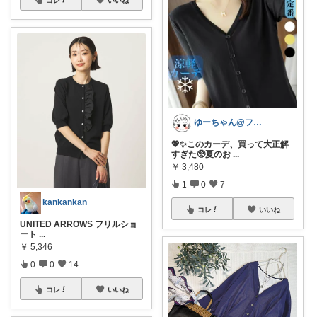
コレ
いいね
ゆーちゃん@フォロワーさまから購入💕
💖✨このカーデ、買って大正解
すぎた🥺夏のお
...
￥
3,480
1
0
7
kankankan
コレ
いいね
UNITED ARROWS フリルショ
ート
...
￥
5,346
0
0
14
コレ
いいね