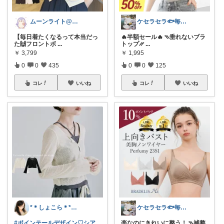
ムーンライト@ファッション
ケセラセラ🐟毎日を快適にするアイテム
【毎日着たくなるって本当だっ
🔥半額セール🔥 ⳹垂れないブラ
た🙌フロントボ
...
トップ⳼
...
￥
3,799
￥
1,995
0
0
435
0
0
125
コレ
いいね
コレ
いいね
*＊しょこら＊*朝コレ
ケセラセラ🐟毎日を快適にするアイテム
#ポインテールデザイン♡シア
楽なのにきれいに整う！ ⳹補整