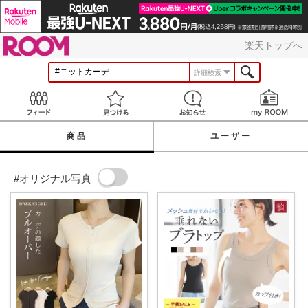
ROOM
楽天トップへ
詳細検索
Feed
見つける
お知らせ
商品
ユーザー
#オリジナル写真