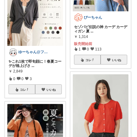
ぴーちゃん
セゾパピ伝説の神 カーデ カーデ
ィガン 夏
...
￥
1,314
販売開始前
1
0
113
ゆーちゃん@フォロワーさまから購入💕
コレ
いいね
✨これ1枚で即旬顔に！春夏コー
デが格上げさ
...
￥
2,849
0
0
3
コレ
いいね