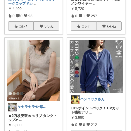
ークロップドカ
...
ノンワイヤー
...
￥
4,400
￥
5,720
0
0
93
0
1
257
コレ
いいね
コレ
いいね
ハンコックさん
ケセラセラ🐟毎日を快適にするアイテム
10%ポイントバック！ UVカッ
ト機能アリ
...
🔥2万枚突破🔥 ⳹リブ タンクト
￥
3,990
ップ⳼
...
0
0
212
￥
3,300