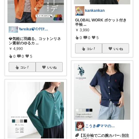
kankankan
GLOBAL WORK ポケット付き
半袖
...
🦄reika🍃ｲﾝﾃﾘｱ🕊感謝💐
￥
3,990
0
0
5
💎気軽に羽織る、コットンリネ
ン素材のゆるカ
...
￥
4,990
コレ
いいね
0
0
5
コレ
いいね
こうき🌈ママの着痩せ服&快適な暮らし
🌈【五分袖で二の腕カバー♪別注