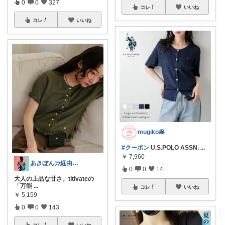
0
0
327
コレ
いいね
コレ
いいね
mugiko🥞
#クーポン
U.S.POLO ASSN.
...
￥
7,960
あきぼん@経由購入ありがとうございます
0
0
14
大人の上品な甘さ。titivateの
「万能
...
コレ
いいね
￥
5,159
0
0
143