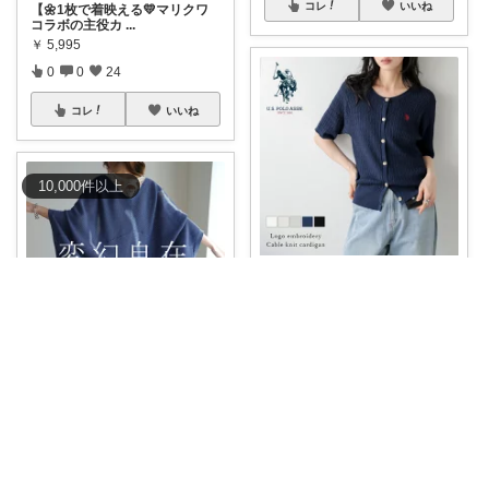
コレ
いいね
【🌼1枚で着映える💛マリクワ
コラボの主役カ
...
￥
5,995
0
0
24
コレ
いいね
10,000
件
以上
ゆる｜美容・ファッション
＼高見えカーデが3,780円🤍✨／
【U
...
￥
7,960
0
1
4
aym🥨 (毎日更新してます🙌)
コレ
いいね
HUG.Uの『モモンガカーデ』
は、透かし編
...
￥
4,620
0
0
7