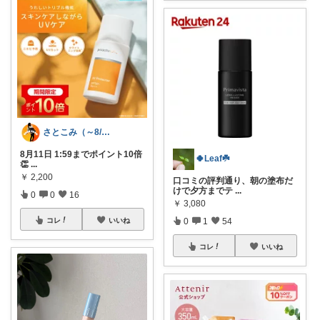
さとこみ（～8/4 感謝🙏）
8月11日 1:59までポイント10倍
🍀Leaf☘️
👏
...
￥
2,200
口コミの評判通り、朝の塗布だ
けで夕方までテ
...
0
0
16
￥
3,080
0
1
54
コレ
いいね
コレ
いいね