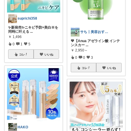
suprichi358
✨新発売✨ニキビ予防×美白※を
同時に叶える
...
サち┃美容おすすめ┃垢抜け
￥
1,496
💚【Anua アゼライン酸 インテ
0
1
5
ンスカー
...
￥
2,950～
コレ
いいね
0
0
3
コレ
いいね
HAKO