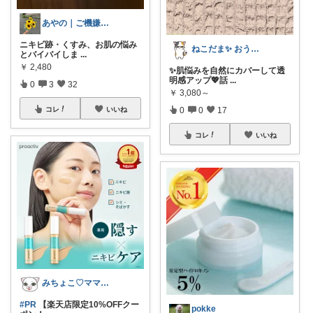
あやの｜ご機嫌なくらし
ニキビ跡・くすみ、お肌の悩み
ねこだま✨ おうち時間充実ROOM🐾
とバイバイしま
...
￥
2,480
✨肌悩みを自然にカバーして透
明感アップ💖話
...
0
3
32
￥
3,080～
0
0
17
コレ
いいね
コレ
いいね
みちょこ♡ママにお得な商品&低身長服
#PR
【楽天店限定10%OFFクー
pokke