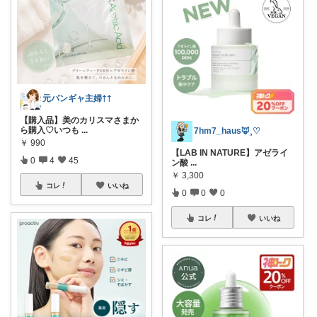
元バンギャ主婦††
【購入品】美のカリスマさまか
ら購入♡いつも
...
7hm7_haus‪🦊⸒♡
￥
990
【LAB IN NATURE】アゼライ
0
4
45
ン酸
...
￥
3,300
コレ
いいね
0
0
0
コレ
いいね