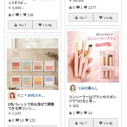
￥
58,000
ットP
#オ
...
6
1
1277
￥
4,490～
0
1
138
コレ
いいね
コレ
いいね
りみの暮らし
りこ＊30代スキンケア研究員
コンシーラーはブラシやスポン
ジでつけると良
...
2色パレットで色を混ぜて調整
￥
900
できる神コンシ
...
1
0
14
￥
1,143
0
14
122
コレ
いいね