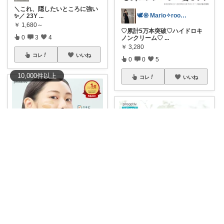
＼これ、隠したいところに強い
🕊𑁍 Mario✧room 𑁍🕊
✨／ 23Y
...
￥
1,680～
♡累計5万本突破♡ハイドロキ
0
3
4
ノンクリーム♡
...
￥
3,280
コレ
いいね
0
0
5
10,000
件
以上
コレ
いいね
みーみち
#PR
2026年6月発売、最新作 楽
まどか💎ギリギリアラサーOL
天
...
￥
1,496
🌿 ニキビに悩んできた肌と、そ
0
0
13
ろそろさよう
...