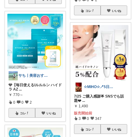
コレ
いいね
サち┃美容おすすめ┃垢抜け
🩵【毎日使える❕ルルルン ハイド
☆MIHO☆🪥5日感謝🍀
ラ AZ
...
￥
770～
7/25 ご購入感謝🌟 SNSでも話
題❤️
...
0
0
2
￥
1,490
販売開始前
コレ
いいね
3
0
347
コレ
いいね