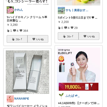
かれん
サち┃美容おすすめ┃垢抜け
✨ハイドロキノン クリーム ✨🌟
‼️ポイント5倍‼️11日まで‼️ ‪🧡‬
...
日本製な
...
￥
2,200
￥
3,280
0
4
29
1
4
364
コレ
いいね
コレ
いいね
ふたば 🌱⸒⸒
NANAMI🫧
⭐️4.14(609件) 【クーポンで38
...
🫧ワンバイコーセー メラノショ