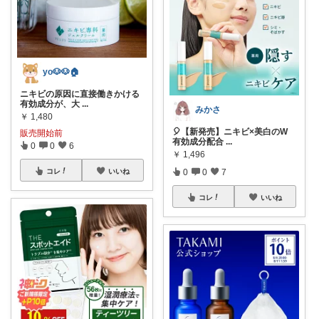
yo🐶🐶🏠
ニキビの原因に直接働きかける
有効成分が、大
...
みかさ
￥
1,480
🎈【新発売】ニキビ×美白のW
販売開始前
有効成分配合
...
0
0
6
￥
1,496
0
0
7
コレ
いいね
コレ
いいね