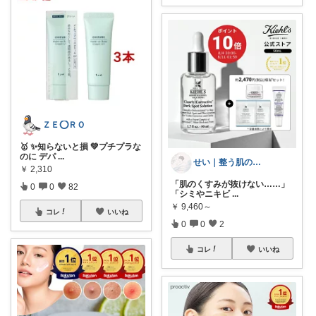
ＺＥ⭕ＲＯ
🥇 ✨知らないと損 💚プチプラな
のに デパ
...
せい｜整う肌のある暮らし
￥
2,310
「肌のくすみが抜けない……」
0
0
82
「シミやニキビ
...
￥
9,460～
コレ
いいね
0
0
2
コレ
いいね