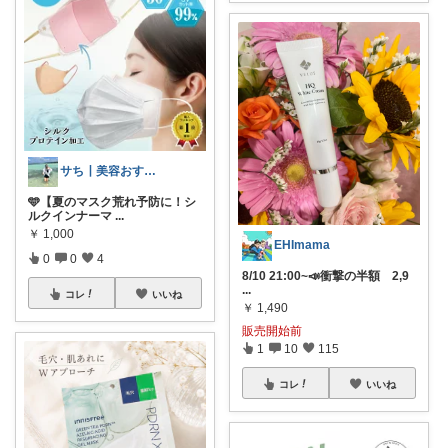
サち┃美容おすすめ┃垢抜け
🩵【夏のマスク荒れ予防に！シ
ルクインナーマ
...
￥
1,000
EHImama
0
0
4
8/10 21:00~📣衝撃の半額 2,9
...
コレ
いいね
￥
1,490
販売開始前
1
10
115
コレ
いいね