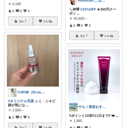
HANANA ◡̈ お節介おかんの厳選品
￥
4,180
＼神🉐
#25%OFF
★300円クー
0
0
4
ポン
...
￥
35,900～
コレ
いいね
0
0
5
コレ
いいね
YURI🥣（IG:na.yu16）
#オリジナル写真
シミ・ニキビ
跡が気にな
...
サち┃美容おすすめ┃垢抜け
￥
2,800～
‼️ポイント10倍‼️11日まで‼️ ❤️
...
0
0
8
￥
1,980
0
0
2
コレ
いいね