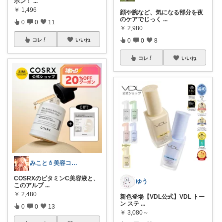
ポン！
...
￥
1,496
顔や腕など、気になる部分を夜
のケアでじっく
...
0
0
11
￥
2,980
0
0
8
コレ
いいね
コレ
いいね
みこと💄美容コスメ＆丁寧な暮らし
COSRXのビタミンC美容液と、
ゆう
このアルブ
...
￥
2,480
新色登場【VDL公式】VDL トー
ン ステ
...
0
0
13
￥
3,080～