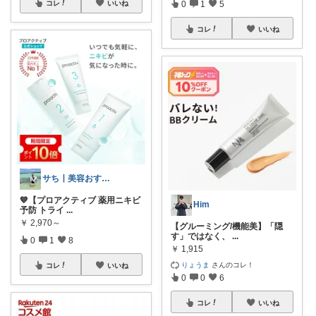
0
1
5
コレ
いいね
コレ
いいね
サち┃美容おすすめ┃垢抜け
💙【プロアクティブ 薬用ニキビ
Him
予防 トライ
...
￥
2,970～
【グルーミング/機能美】「隠
す」ではなく、
...
0
1
8
￥
1,915
りょうま
さんのコレ！
コレ
いいね
0
0
6
コレ
いいね