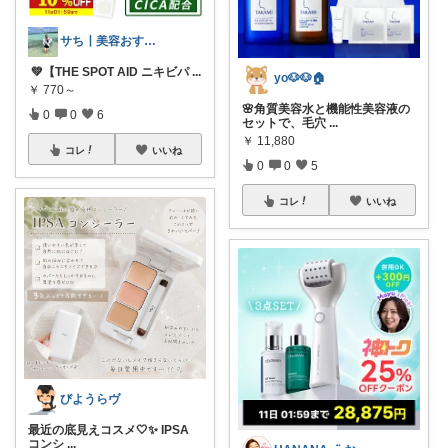
サち┃美容おすすめ┃垢抜け
‪ 💚【THE SPOT AID ニキビパ
...
yo🐶🐶🏠
￥
770～
🌸角質美容水と機能性美容液の
0
0
6
セットで、毛穴
...
￥
11,880
コレ
いいね
0
0
5
コレ
いいね
びようらヴ
最近の底見えコスメ🤍✨ IPSA
コンシ
...