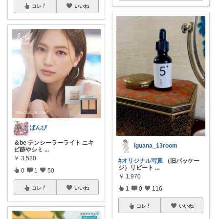
コレ
いいね
ばんび
＆be テンシーラーライト ニキ
iguana_13room
ビ跡やシミ
...
￥
3,520
#オリジナル写真
（旧パッケー
ジ）リピート
...
0
1
50
￥
1,970
1
0
116
コレ
いいね
コレ
いいね