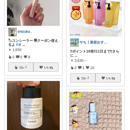
shizuka .
🏷️コンシーラー 🉐クーポン使え
サち┃美容おすすめ┃垢抜け
るよ
#オ
...
￥
1,650
‼️ポイント10倍‼️11日まで‼️さら
に
...
0
0
8
￥
3,630～
0
1
10
コレ
いいね
コレ
いいね