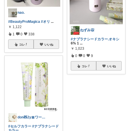
nao.
#BeautyProMagica
#オリ
...
￥
1,122
ねずみ🐭
1
0
338
#ナプラナシードカラー.オキシ
6% 1
...
コレ
いいね
￥
1,023
0
0
9
コレ
いいね
don🧸2y🎀ワーママ🤰買い物記録
#セルフカラー
#ナプラナシード
カラー
...