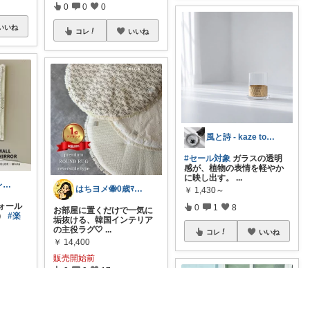
0
0
0
いいね
コレ
いいね
風と詩 - kaze to uta -
#セール対象
ガラスの透明
感が、植物の表情を軽やか
に映し出す。
...
ひだまりのフレンチ🩷ガーデン
はちヨメ🐝0歳ﾏﾏ👶🏻🎀
￥
1,430～
ォール
0
1
8
お部屋に置くだけで一気に
）
#楽
垢抜ける、韓国インテリア
の主役ラグ🤍
...
コレ
いいね
￥
14,400
販売開始前
0
0
17
いいね
コレ
いいね