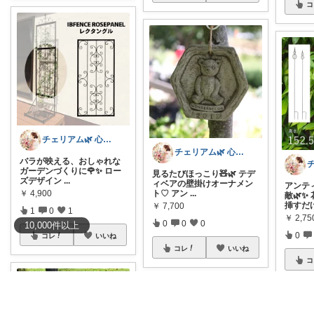
コ
チェリアム🌿‬ 心地よい暮らし
チェリアム🌿‬ 心地よい暮らし
バラが映える、おしゃれな
ガーデンづくりに🌹✨ ロー
見るたびほっこり🧸🌿 テデ
ズデザイン
...
ィベアの壁掛けオーナメン
アンテ
￥
4,900
ト♡ アン
...
敵🌿✨
挿すだ
￥
7,700
1
0
1
￥
2,7
0
0
0
10,000
件
以上
0
コレ
いいね
コレ
いいね
コ