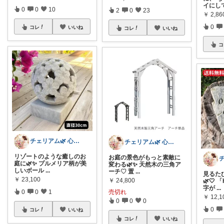
イにし
0
0
10
2
0
23
￥
2,86
0
コレ
いいね
コレ
いいね
コ
チェリアム🌿‬ 心地よい暮らし
チェリアム🌿‬ 心地よい暮らし
リゾートのような癒しのお
お庭の景色がもっと素敵に
庭に🌿✨ プルメリア柄が美
変わる🌿✨ 天然木の三角ア
しいボール
...
ーチ♡ 置
...
見るた
￥
23,100
￥
24,800
🌿🤍 
字が
...
0
0
1
売切れ
￥
12,1
0
0
0
0
コレ
いいね
コレ
いいね