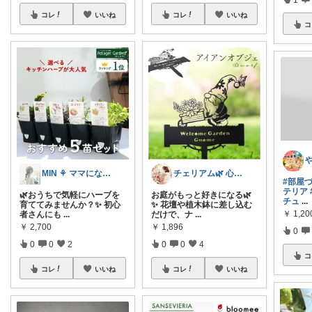
コレ
いいね
コレ
いいね
コ
MIN ⚘ ママになりました
チェリアム🌿‬ 心地よい暮らし
#部屋
テリア
🌿おうちで気軽にハーブを
お庭がもっと好きになる🌿
チュ
...
育ててみませんか？✨ 初心
✨ 花壇や植木鉢に差し込む
￥
1,2
者さんにも
...
だけで、ナ
...
￥
2,700
￥
1,896
0
0
0
2
0
0
4
コ
コレ
いいね
コレ
いいね