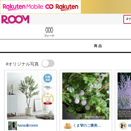
ROOM
Feed
商品
#オリジナル写真
hana🌼room
くま🐻のご褒美ROOM🍯