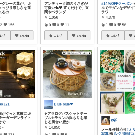
ーグレーの葉が、 お
アンティーク調のうさぎが
#14％OFFクーポン
ょっぴり涼しさを運
可愛い🐇🤎 置くだけで、玄
ルでモダンなデザイ
れるの
...
関やベランダ
...
ラワ
...
～
￥
1,056
￥
4,370
2
156
0
0
11
1
0
58
レ
いいね
コレ
いいね
コレ
ak321
Blue blue❤︎
庭がぐっと素敵に🌙
✨アラログバスケットテー
ーラーガーデンライト
ブル✨ラタンの温もりを感
k🍃
けで
...
じる風合い豊か
...
80～
￥
14,850
メール便対応可
#オ
写真
🌺
#バリ雑貨コ
0
271
1
0
5