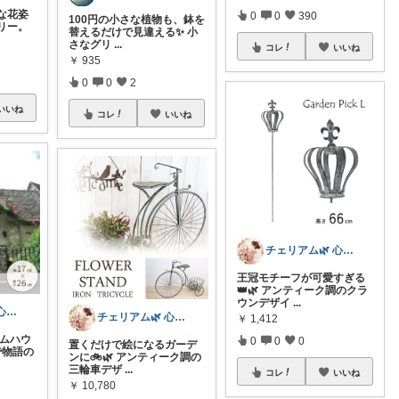
な花姿
0
0
390
100円の小さな植物も、鉢を
リー。
替えるだけで見違える✨ 小
さなグリ
...
コレ
いいね
￥
935
0
0
2
いいね
コレ
いいね
チェリアム🌿‬ 心地よい暮らし
王冠モチーフが可愛すぎる
👑🌿 アンティーク調のクラ
ウンデザイ
...
チェリアム🌿‬ 心地よい暮らし
チェリアム🌿‬ 心地よい暮らし
￥
1,412
ームハウ
0
0
0
置くだけで絵になるガーデ
で物語の
ンに🚲🌿 アンティーク調の
三輪車デザ
...
コレ
いいね
￥
10,780