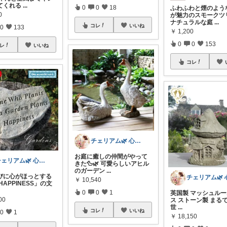
てくれる
...
0
0
18
ふわふわと煙のよう
0
が魅力のスモークツ
ナチュラルな庭
...
コレ
いいね
0
133
￥
1,200
0
0
153
レ
いいね
コレ
チェリアム🌿‬ 心地よい暮らし
お庭に癒しの仲間がやって
チェリアム🌿‬ 心地よい暮らし
きた🦆🌿 可愛らしいアヒル
のガーデン
...
びに心がほっとする
￥
10,540
「HAPPINESS」の文
0
0
1
英国製 マッシュル
00
ス ストーン製 まる
世
...
コレ
いいね
0
1
￥
18,150