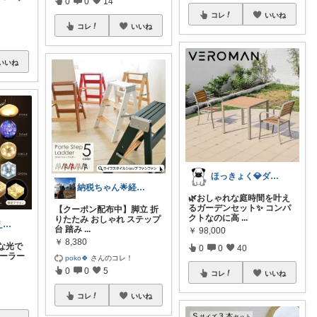
0
0
14
コレ
いいね
コレ
いいね
いいね
ほっきょく💎ダイヤモンド会員💎
納税ちゃん🌟経由購入★
🌿おしゃれな庭時間を叶え
るガーデンセット✨ コンパ
【クーポン配布中】脚立 折
クトなのに高
...
りたたみ おしゃれ ステップ
すずしろ🌿整えながら、ゆるく暮らす
台 踏み
...
￥
98,000
￥
8,380
な光で
0
0
40
ソーラー
poko🍀
さんのコレ！
0
0
5
コレ
いいね
コレ
いいね