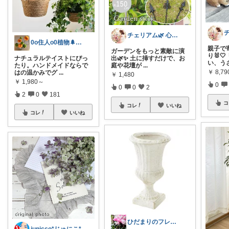
チェリアム🌿‬ 心地よい暮らし
0o住人o0植物🌲と👶を育てる部屋
親子で
ガーデンをもっと素敵に演
り🐰
ナチュラルテイストにぴっ
出🌿✨ 土に挿すだけで、お
い、う
たり。ハンドメイドならで
庭や花壇が
...
￥
8,79
はの温かみでグ
...
￥
1,480
￥
1,980～
0
0
0
2
2
0
181
コ
コレ
いいね
コレ
いいね
ひだまりのフレンチ🩷ガーデン