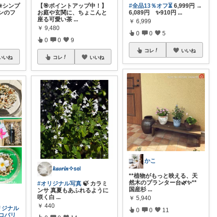
❇️シンプ
【🎯ポイントアップ中！】
#全品13％オフ⏳
6,999円 →
ンのフ
お庭や玄関に、ちょこんと
6,089円 ✨910円
...
座る可愛い茶
...
￥
6,999
￥
9,480
0
0
5
0
0
9
コレ
いいね
いいね
コレ
いいね
かこ
𝒌𝒂𝒐𝒓𝒊𝒏✧𝗌𝖾𝗅
**植物がもっと映える、天
然木のプランター台🌿✨**
#オリジナル写真
🍃 カラミ
国産杉
...
ンサ 真夏もあふれるように
咲く白
...
￥
5,940
￥
440
リジナル
0
0
11
コバリ