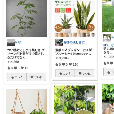
К
Nap.
皆様の優しさに感謝です✨happyミルク
#ka_
芝丈3
つい眺めてしまう美しさ グ
素敵☺️💕プレゼントに☺️💓
を再
...
リーンがあるだけで癒され
ブルーミー / bloomee✨
...
￥
13,9
るだけでなく
...
￥
3,990～
￥
4,860～
0
0
0
120
0
0
19
コ
コレ
いいね
コレ
いいね