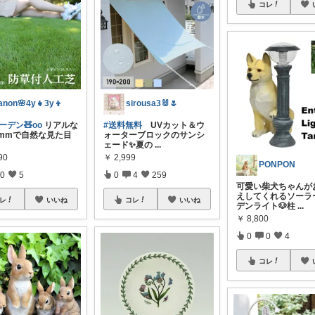
コレ
anon🌸4y👧3y👦
sirousa3🐰🌷
ガーデン🧸oo
リアルな
#送料無料
UVカット＆ウ
5mmで自然な見た目
ォーターブロックのサンシ
ェード✨夏の
...
90
￥
2,999
PONPON
0
5
0
4
259
可愛い柴犬ちゃんが
えしてくれるソーラ
レ
いいね
コレ
いいね
デンライト🐶柱
...
￥
8,800
0
0
4
コレ