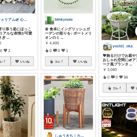
チェリアム🌿‬ 心地よい暮らし
blinkynote
寄り添う姿にほっこ
🌼 食卓にイングリッシュガ
 リアルな表情が可愛
ーデンの彩りを♪ ポートメリ
さぎ
...
オンのミ
...
0
￥
4,400
yoshi1_oka
0
2
0
0
1
💖飾るだけでお庭や
おしゃれ空間に🌿ア
レ
いいね
コレ
いいね
ーク風プランタ
...
￥
3,080
0
0
96
コレ
しゅうきち｜カフェ☕と暮らし🍀