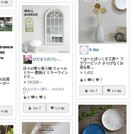
いいね
& day
＊はーとぼっくす工房＊ フ
ひだまりのフレンチ🩷ガーデン
ラワーピック さりげなくお
花を彩
...
日々の寄り添う物 ウォール
￥
1,452
ミラー 壁掛け ミラーウイン
ドウ
...
お出迎
0
0
7
￥
19,530～
ーガー
おさる⭐ご購入
...
さんのコ
コレ
いいね
レ！
0
0
3
コレ
いいね
いいね