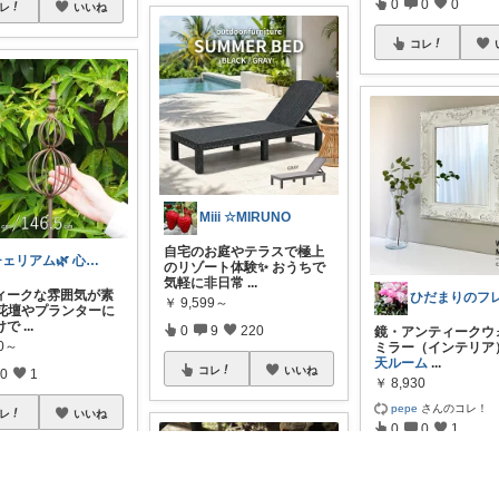
0
0
0
レ
いいね
コレ
Miii ☆MIRUNO
自宅のお庭やテラスで極上
チェリアム🌿‬ 心地よい暮らし
のリゾート体験✨ おうちで
気軽に非日常
...
ィークな雰囲気が素
￥
9,599～
 花壇やプランターに
けで
...
0
9
220
鏡・アンティークウ
50～
ミラー（インテリア
天ルーム
...
コレ
いいね
0
1
￥
8,930
pepe
さんのコレ！
レ
いいね
0
0
1
コレ