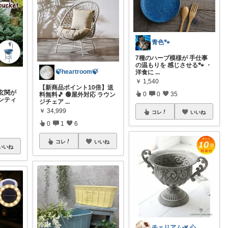
青色🐾
7種のハーブ模様が 手仕事
の温もりを 感じさせる🐾 ・
🍃heartroom🍃
洋食に
...
￥
1,540
【新商品ポイント10倍】送
玄関が
0
0
35
料無料🎵 🟢屋外対応 ラウン
ンティ
ジチェア
...
￥
34,999
コレ
いいね
0
1
6
コレ
いいね
いいね
チェリアム🌿‬ 心地よい暮らし