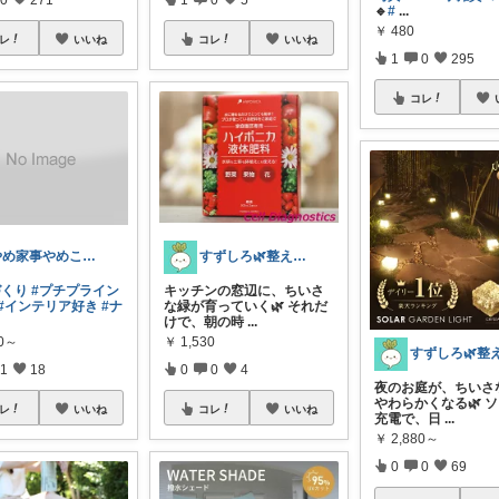
🔹
#
...
￥
480
レ
いいね
コレ
いいね
1
0
295
コレ
やめ家事やめこ♡一軍インテリア
すずしろ🌿整えながら、ゆるく暮らす
づくり
#プチプライン
キッチンの窓辺に、ちいさ
#インテリア好き
#ナ
な緑が育っていく🌿 それだ
けで、朝の時
...
00～
￥
1,530
1
18
0
0
4
夜のお庭が、ちいさ
やわらかくなる🌿 
レ
いいね
コレ
いいね
充電で、日
...
￥
2,880～
0
0
69