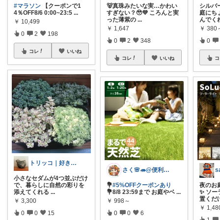
#マラソン
【クーポンで1
🐻真珠みたいな実…かわい
シルバ
4％OFF8/6 0:00~23:5
...
すぎない？🥹💜 ころんと実
庭にち
った薄紫の
...
んでく
￥
10,499
￥
1,647
￥
380
0
2
198
0
2
348
0
コレ
いいね
コレ
いいね
コ
トリッコ｜好きな雑貨・インテリア
さく🌸🦔@便利でかわいいを探す旅
s
小さなセダムが4つ並ぶだけ
で、暮らしに自然の彩りを
💐
#5%OFFクーポンあり
夜のお
添えてくれる
...
💐8/8 23:59まで お庭やベ
...
✨ ソ
置くだ
￥
3,300
￥
998～
￥
1,4
0
0
15
0
0
6
1