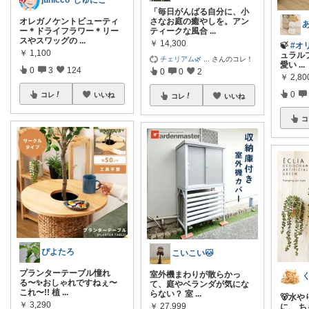
junicco*じゅにこ*
「毎日がんばる自分に、小
オレガノケントビューティ
さなお庭の癒やしを。アン
ー＊ドライフラワー＊リー
ティークな風合
...
スやスワッグの
...
￥
14,300
🍃
#オ
￥
1,100
ュラル
チェリアム🌿
...
さんのコレ！
愛い
...
0
3
124
0
0
2
￥
2,80
0
コレ
いいね
コレ
いいね
コ
ぴよたろ
こいこい🐱
プランターテーブル憧れ
室外機まわりが散らかっ
る〜✨️おしゃれですねぇ〜
て、庭やベランダが気にな
これ〜!! 植
...
らない？ 室
...
🐻水
￥
3,290
￥
27,999
に、 