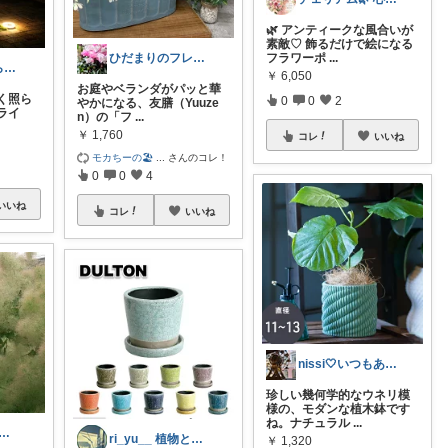
🌿 アンティークな風合いが
素敵♡ 飾るだけで絵になる
ひだまりのフレンチ🩷ガーデン
フラワーポ
...
ゆりんご🍎暮らしにまつわるおすすめ品
￥
6,050
お庭やベランダがパッと華
く照ら
0
0
2
やかになる、友膳（Yuuze
ライ
n）の「フ
...
￥
1,760
コレ
いいね
モカちーの🏖
...
さんのコレ！
0
0
4
いいね
コレ
いいね
nissi🤍いつもありがとう🍀
珍しい幾何学的なウネリ模
様の、モダンな植木鉢です
ね。ナチュラル
...
o | 暮らしを整える帖
ri_yu__ 植物と夫。中学生、小学生
￥
1,320