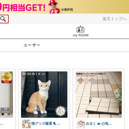
楽天トップへ
お知らせ
ユーザー
おさる⭐ご購入感謝🐹
猫グッズ厳選 🐈 にゃん具市場 🌈
みるく 🧺 心地よい、上質な暮らしを