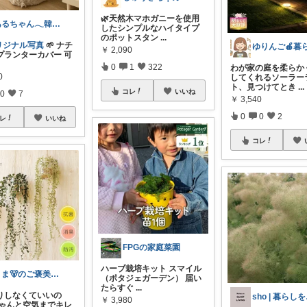
🌿天然木マホガニーを使用
あるちゃん𓂃韓国グッズと購入品
したシンプルなハイタイプ
のポットスタン
...
リジナル写真
🌱 ナチ
￥
2,090
プランターカバー 可
0
1
322
わが家の庭を柔らか
0
してくれるソーラー
ト、見つけてとき
...
コレ
いいね
0
7
￥
3,540
0
0
2
レ
いいね
コレ
FPGの家庭菜園
ハーブ栽培キット スマイル
くま🐻のご褒美ROOM🍯
（ポタジェガーデン） 届い
たらすぐ
...
やりしなくていいの
sh
￥
3,980
ちゃんと空気までキレ