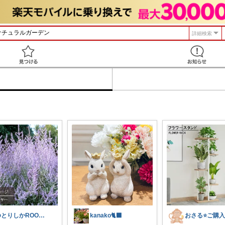
詳細検索
見つける
ゆとりしかROOM🦌しかちゃんセレクト
kanako🐈‍⬛