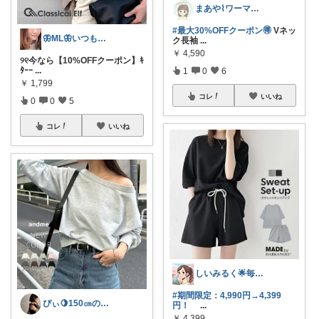
まあや⌇ワーママの暮らしとインテリア𓍯
#最大30%OFFクーポン🉐
Vネッ
🦋ML🦋いつもありがとう💓
ク長袖
...
￥
4,590
୨୧今なら【10%OFFクーポン】ｷ
ﾀｰｰ
...
1
0
6
￥
1,799
コレ
いいね
0
0
5
コレ
いいね
しいみるく🌟毎日全力投稿🌟
#期間限定：4,990円→4,399
ぴぃ🍋150㎝の心地いい暮らし🧺ˊ˗
円！
...
￥
4,399