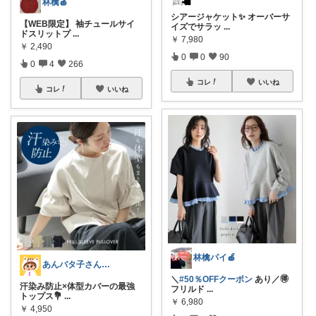
林檎🍎
シアージャケット✨ オーバーサ
【WEB限定】 袖チュールサイ
イズでサラッ
...
ドスリットプ
...
￥
7,980
￥
2,490
0
0
90
0
4
266
コレ
いいね
コレ
いいね
林檎パイ🍎
あんバタ子さん🥞🍞
＼
#50％OFFクーポン
あり／🉐
汗染み防止×体型カバーの最強
フリルド
...
トップス💐
...
￥
6,980
￥
4,950