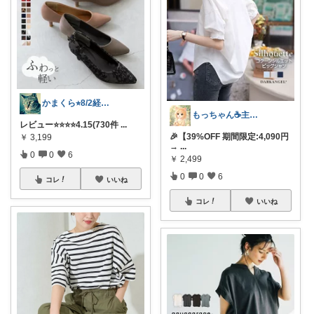
かまくら⭐︎8/2経由購入感謝です
もっちゃん☕主婦の癒しとご褒美ROOM
レビュー⭐️⭐️⭐️⭐️4.15(730件
...
🎉【39%OFF 期間限定:4,090円
￥
3,199
→
...
0
0
6
￥
2,499
0
0
6
コレ
いいね
コレ
いいね