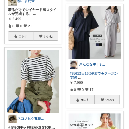
ねこまた☆
着るだけでレイヤード風スタイ
ルが完成する、
...
￥
2,499
0
0
21
コレ
いいね
さんなな🍁｜8月朝コレチャレンジ🌞
#8月12日16:59まで🔥クーポン
で50
...
￥
7,960
0
0
17
コレ
いいね
ネコノヒゲ🐈花好きオタクの庭🪴
⭐️ 5%OFF✨ FREAKS STOR
...