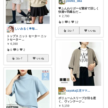
yoshi1_oka
💖ふんわりガーゼ素材で涼しく
快適✨羽織るだ
...
￥
2,790
0
0
12
しいみるく🌟毎日全力投稿🌟
コレ
いいね
トップス ニット セーター ニッ
トセーター
...
￥
6,390
0
0
2
コレ
いいね
sayaka|1児ママの幸せ生活を目指す
ボリュームスリーブが目を惹
く、ヴィンテージ
...
￥
5,159