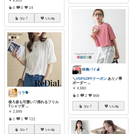
￥
8,910
0
0
24
コレ
いいね
林檎パイ🍎
＼
#50%OFFクーポン
あり／🉐
ボーダー
...
￥
4,980
リラ🐕
0
2
868
後ろ姿も可愛い♡揺れるフリル
Tシャツ👚
...
コレ
いいね
￥
2,999
1
1
722
コレ
いいね