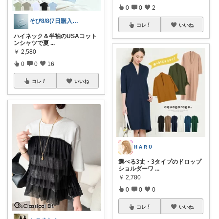
0
0
2
そび8/8(7日購入感謝です末広がり㊗
コレ
いいね
ハイネック＆半袖のUSAコット
ンシャツで夏
...
￥
2,580
0
0
16
コレ
いいね
ʜ ᴀ ʀ ᴜ
選べる3丈・3タイプのドロップ
ショルダーワ
...
￥
2,780
0
0
0
コレ
いいね