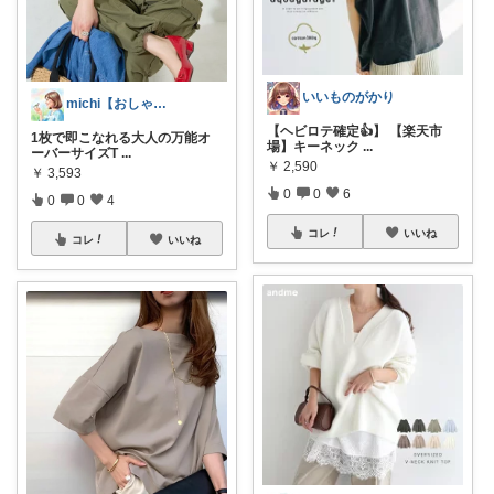
いいものがかり
michi【おしゃれ、大人カジュアル】
【ヘビロテ確定👍】 【楽天市
1枚で即こなれる大人の万能オ
場】キーネック
...
ーバーサイズT
...
￥
2,590
￥
3,593
0
0
6
0
0
4
コレ
いいね
コレ
いいね