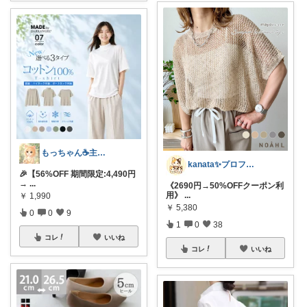
もっちゃん☕主婦の癒しとご褒美ROOM
kanata✨プロフ写真変えました🐈
🎉【56%OFF 期間限定:4,490円
→
...
《2690円→50%OFFクーポン利
用》
...
￥
1,990
￥
5,380
0
0
9
1
0
38
コレ
いいね
コレ
いいね