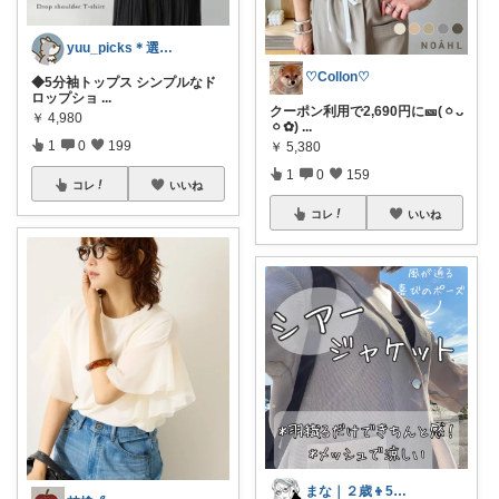
yuu_picks＊選ぶ楽しみ＊
♡Collon♡
◆5分袖トップス シンプルなド
ロップショ
...
クーポン利用で2,690円に🎫(ㆁᴗ
￥
4,980
ㆁ✿)
...
1
0
199
￥
5,380
1
0
159
コレ
いいね
コレ
いいね
まな｜２歳👦5歳👧ママ