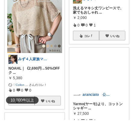
洗えるマキシ丈ワンピースで、
家でもおしゃれ
...
￥
2,090
0
0
1
コレ
いいね
みず４人家族ママ★３０代子育て奮闘中🙆
NOAHL｜《2,690円→50%OFF
ク
...
￥
5,380
♡Collon
...
さんのコレ！
0
0
0
10,000
件
以上
コレ
いいね
aranciato 公式アカウント
Yarmo(ヤーモ)より、コットン
シャギー
...
￥
27,500