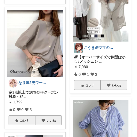
こうき🌈ママの着痩せ服&快適な暮らし
🌈【オーバーサイズで体型ぼか
し♪メッシュシ
...
￥
7,980
0
1
3
なり🌸2児ワーママの楽しい暮らし
コレ
いいね
🌸3点以上で10%OFFクーポン
対象・8/
...
￥
1,799
0
0
3
コレ
いいね