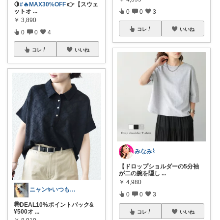
🍋
#🔥MAX30%OFF
👉【スウェ
ットオ
...
0
0
3
￥
3,890
コレ
いいね
0
0
4
コレ
いいね
みなみ⌇
【ドロップショルダーの5分袖
が二の腕を隠し
...
￥
4,980
ニャン✨いつも感謝です๓´͈ ˘ `͈๓
0
0
3
🉐DEAL10%ポイントバック&
¥500オ
...
コレ
いいね