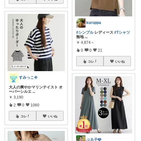
kuroppa
#シンプル
レディース
#Tシャツ
無地
...
￥
4,874～
0
0
21
コレ
いいね
すみっこ𖧷
大人の爽やかマリンテイスト オ
ーバーシルエ
...
￥
3,190
2
0
1060
コレ
いいね
ぶる子🩵