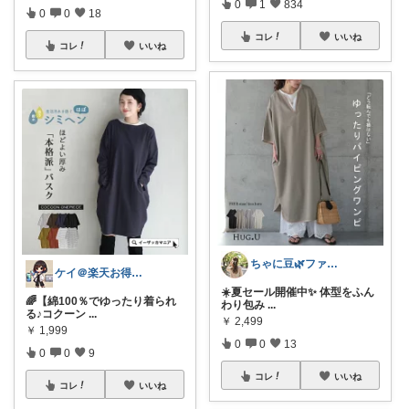
0
1
834
0
0
18
コレ
いいね
コレ
いいね
ちゃに豆🌿ファッション好き✨
ケイ＠楽天お得生活
☀️夏セール開催中✨ 体型をふん
🌈【綿100％でゆったり着られ
わり包み
...
る♪コクーン
...
￥
2,499
￥
1,999
0
0
13
0
0
9
コレ
いいね
コレ
いいね