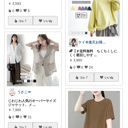
￥
3,593
0
0
8
コレ
いいね
ケイ＠楽天お得生活
🌈【＃送料無料 ちくちくしに
くく着回しやす
...
￥
3,960
0
0
24
コレ
いいね
うさこ🥕
じわじわ人気のオーバーサイズ
ジャケット、メ
...
￥
7,980
0
0
31
コレ
いいね