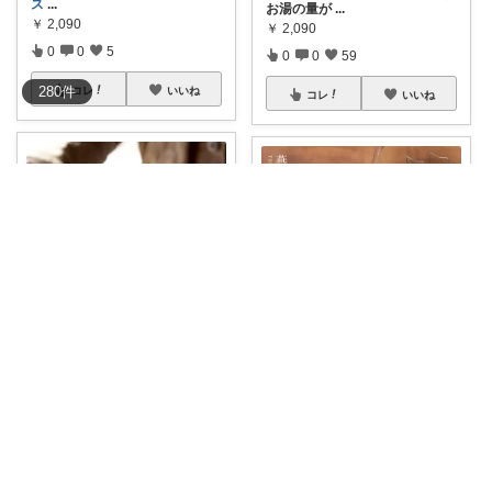
ス
...
お湯の量が
...
￥
2,090
￥
2,090
0
0
5
0
0
59
280
件
コレ
いいね
コレ
いいね
れいとん☕️Twitterやってます🙌
こた🍀頑張りすぎない主婦
ドリップバッグホルダー☕️ こん
🍀美味しいの種🍀 カップの上で
な
...
スマートにド
...
￥
2,090
￥
2,090
1
0
56
0
0
3