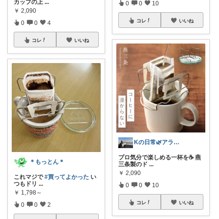
カップの上
...
0
0
10
￥
2,090
コレ
いいね
0
0
4
コレ
いいね
Kの日常🌿アラフォー1人暮らしの日用品
プロ気分で楽しめる一杯を☕️ 燕
＊もっとん＊
三条製のド
...
￥
2,090
これマジで
#買ってよかった
い
つもドリ
...
0
0
10
￥
1,798～
コレ
いいね
0
0
2