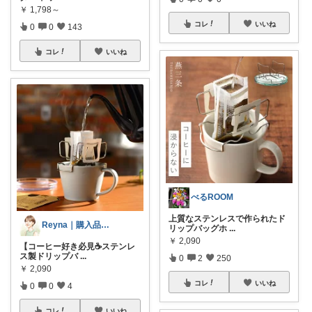
￥
1,798～
コレ
いいね
0
0
143
コレ
いいね
べるROOM
上質なステンレスで作られたド
Reyna｜購入品は徹底レビュー🍀
リップバッグホ
...
￥
2,090
【コーヒー好き必見☕ステンレ
ス製ドリップバ
...
0
2
250
￥
2,090
コレ
いいね
0
0
4
コレ
いいね