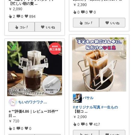
【忙しい朝の贅
...
￥
2,390
￥
2,090
0
0
0
2
0
894
コレ
いいね
コレ
いいね
バサル
ちいのワクワクルーム
#オリジナル写真
#一生もの
⭐ **評価4.86｜レビュー35件**
【朝コ
...
日
...
￥
2,090
￥
710
0
6
417
0
0
0
コレ
いいね