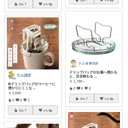
コレ
いいね
トシオ＠310
ドリップバッグがお湯へ浸かる
たんぽぽ
と、注ぎ終わる
...
￥
1,798～
☕ドリップバッグがコーヒーに
浸かりにくくな
...
0
0
0
￥
2,090
コレ
いいね
0
0
2
コレ
いいね