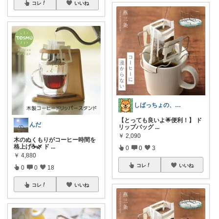
コレ
いいね
しばっちょの、ちょっと元気な明日へ
【とっても良いよ🌟便利！】 ド
んだ
リップバッグ
...
￥
2,090
木のぬくもりがコーヒー時間を
格上げ☕🌿 ド
...
0
0
3
￥
4,880
コレ
いいね
0
0
18
コレ
いいね