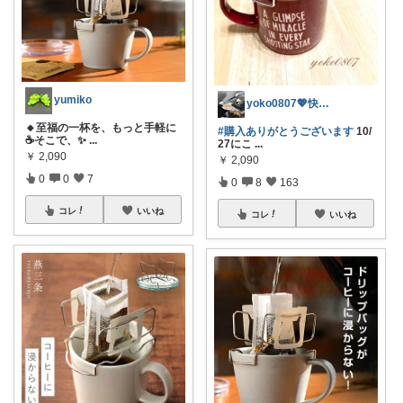
yumiko
yoko0807💖快適life🕊✨
🔸至福の一杯を、もっと手軽に
#購入ありがとうございます
10/
☕️そこで、✨
...
27にこ
...
￥
2,090
￥
2,090
0
0
7
0
8
163
コレ
いいね
コレ
いいね