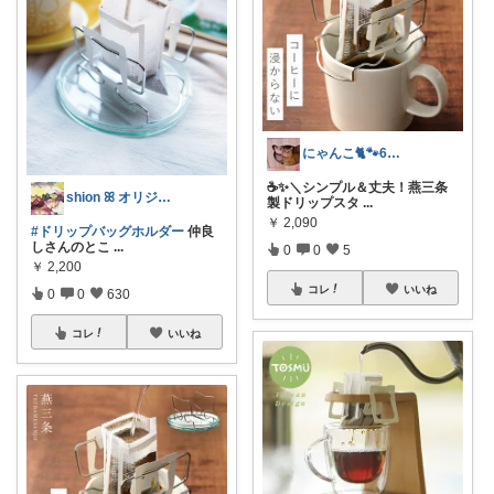
にゃんこ🐈🐾6日ｲｲﾈお休み🙏
☕✨＼シンプル＆丈夫！燕三条
shion ꕤ オリジナル写真多め♡
製ドリップスタ
...
￥
2,090
#ドリップバッグホルダー
仲良
しさんのとこ
...
0
0
5
￥
2,200
コレ
いいね
0
0
630
コレ
いいね