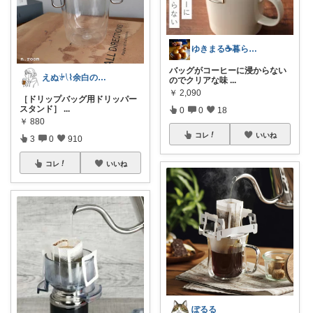
ゆきまる☕️暮らしを楽しむ
バッグがコーヒーに浸からない
えぬ𓍯⌇余白のある暮らし
のでクリアな味
...
￥
2,090
［ドリップバッグ用ドリッパー
スタンド］
...
0
0
18
￥
880
コレ
いいね
3
0
910
コレ
いいね
ぽるる