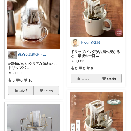
トシオ＠310
ドリップバッグがお湯へ浸かる
🐱めぐみ🐱左上からいいね巡回中🐱
と、最後の一口
...
￥
1,683
✅​雑味のないクリアな味わいに
ドリップバ
...
0
0
0
￥
2,090
コレ
いいね
0
0
16
コレ
いいね