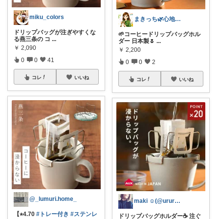
miku_colors
まきっち🌿心地よい暮らし🌿
ドリップバッグが注ぎやすくな
🌱コーヒードリップバッグホル
る燕三条の コ
...
ダー 日本製🌷
...
￥
2,090
￥
2,200
0
0
41
0
0
2
コレ
いいね
コレ
いいね
@_lumuri.home_
maki ☺︎(@ururun_u.u)
【⭐︎4.70
#トレー付き
#ステンレ
ドリップバッグホルダー☕️ 注ぐ