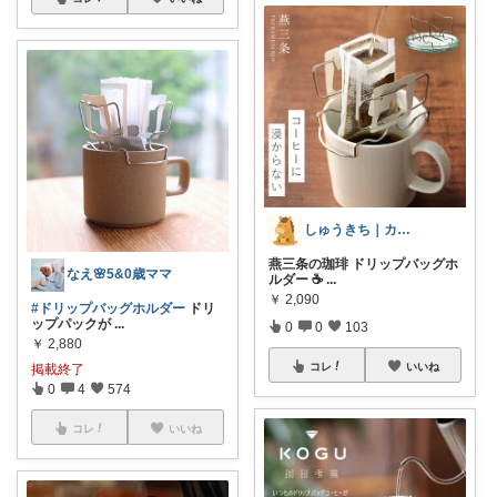
しゅうきち｜カフェ☕と暮らし🍀
燕三条の珈琲 ドリップバッグホ
なえ🌸5&0歳ママ
ルダー ☕
...
￥
2,090
#ドリップバッグホルダー
ドリ
ップパックが
...
0
0
103
￥
2,880
コレ
いいね
掲載終了
0
4
574
コレ
いいね