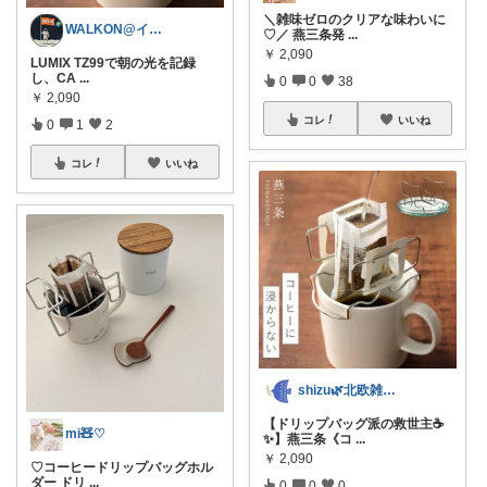
＼雑味ゼロのクリアな味わいに
WALKON@インダストリアル好き建築士
♡／ 燕三条発
...
￥
2,090
LUMIX TZ99で朝の光を記録
し、CA
...
0
0
38
￥
2,090
コレ
いいね
0
1
2
コレ
いいね
shizu🌿北欧雑貨でおしゃれに暮らす
【ドリップバッグ派の救世主☕
mi🧸♡
✨】燕三条《コ
...
￥
2,090
♡コーヒードリップバッグホル
ダー ドリ
...
0
0
0