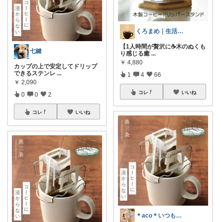
くろまめ｜生活をより良く
【1人時間が贅沢に☕️木のぬくも
七鍵
り感じる癒
...
￥
4,880
カップの上で安定してドリップ
できるステンレ
...
1
4
66
￥
2,090
コレ
いいね
0
0
2
コレ
いいね
＊aco＊いつもありがとうございます♡