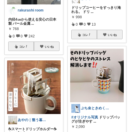
ドリップコーヒーをすっきり淹
rakurashi room
れる。 ドリ
...
￥
998
内径4㎝から使える安心の日本
製 パール金属
...
0
0
13
￥
768
コレ
いいね
0
0
242
コレ
いいね
ぷち🌼ときめくモノと暮らす🌼
#オリジナル写真
ドリップバッ
あやの｜整う暮らしROOM
グが注ぎやす
...
￥
2,090
☕スマートドリップホルダー☕