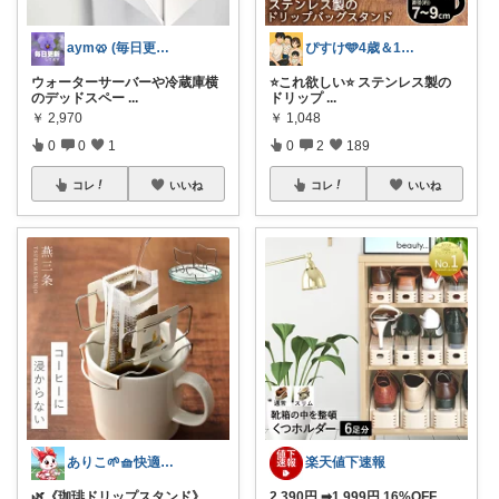
aym🥨 (毎日更新してます🙌)
ぴすけ🩵4歳＆1歳ママの愛用品
ウォーターサーバーや冷蔵庫横
⭐️これ欲しい⭐️ ステンレス製の
のデッドスペー
...
ドリップ
...
￥
2,970
￥
1,048
0
0
1
0
2
189
コレ
いいね
コレ
いいね
ありこ🌱🧺快適な暮らし雑貨🌻
楽天値下速報
🌿《珈琲ドリップスタンド》
2,390円 ➡1,999円 16%OFF
...