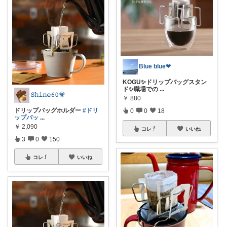
Blue blue❤︎
KOGU✨ドリップバッグスタン
ド✨職場での
...
𝚂𝚑𝚒𝚗𝚎𝟼𝟶🌞
￥
880
ドリップバッグホルダー
#ドリ
0
0
18
ップバッ
...
￥
2,090
コレ
いいね
3
0
150
コレ
いいね